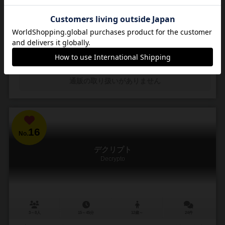
すべての行動が嘘の上に成立する究極の心理戦
＜ババ抜き×ブラフ×ハンドマネージメント＞ Falstira（フォルスティ
ラ）はババ抜きをベースとした2人用アクションカードゲーム。 各プレ
イヤーはババ抜きと同様...
15
16
7
23
興味あり
経験あり
お気に入り
持ってる
通販の取り扱いがありません
16
No.
デクリプト
Decrypto
3～8人
15～45分
12歳～
24件