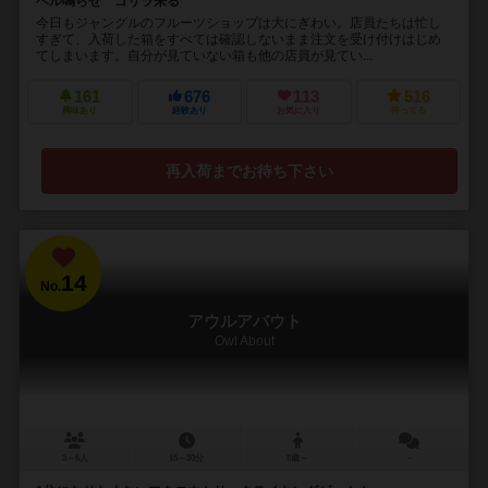
ベル鳴らせ ゴリラ来る
今日もジャングルのフルーツショップは大にぎわい。店員たちは忙し
すぎて、入荷した箱をすべては確認しないまま注文を受け付けはじめ
てしまいます。自分が見ていない箱も他の店員が見てい...
161
676
113
516
興味あり
経験あり
お気に入り
持ってる
再入荷までお待ち下さい
14
No.
アウルアバウト
Owl About
3～6人
15～30分
8歳～
－