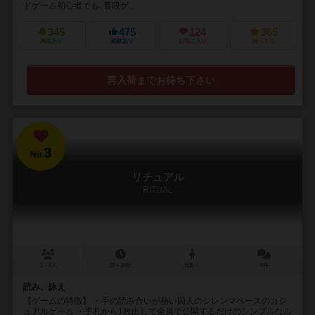
ドゲーム初心者でも､普段ゲ...
345
475
124
365
興味あり
経験あり
お気に入り
持ってる
再入荷までお待ち下さい
3
No.
リチュアル
RITUAL
2～5人
15～30分
8歳～
6件
読み、詠え
【ゲームの特徴】 ・手の読み合いが熱い囚人のジレンマベースのカジ
ュアルゲーム ・手札から1枚出して全員で公開するだけのシンプルなル