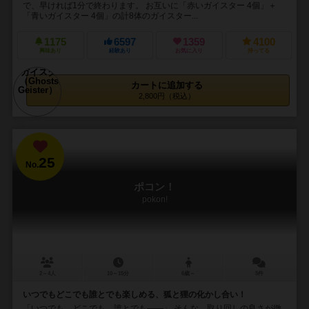
で、早ければ1分で終わります。 お互いに「赤いガイスター 4個」＋
「青いガイスター 4個」の計8体のガイスター...
1175
6597
1359
4100
興味あり
経験あり
お気に入り
持ってる
カートに追加する
2,800円（税込）
25
No.
ポコン！
pokon!
2～4人
10～15分
6歳～
5件
いつでもどこでも誰とでも楽しめる、狐と狸の化かし合い！
「いつでも、どこでも、誰とでも――」 そんな、取り回しの良さが徹