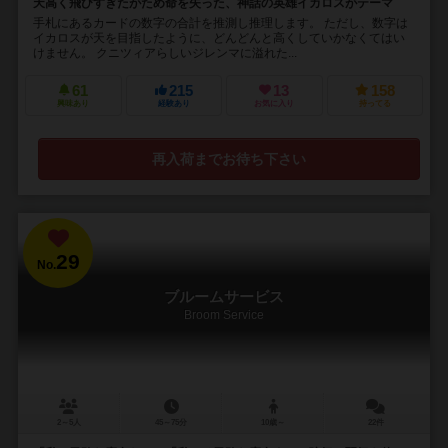
天高く飛びすぎたがため命を失った、神話の英雄イカロスがテーマ
手札にあるカードの数字の合計を推測し推理します。 ただし、数字は
イカロスが天を目指したように、どんどんと高くしていかなくてはい
けません。 クニツィアらしいジレンマに溢れた...
61
215
13
158
興味あり
経験あり
お気に入り
持ってる
再入荷までお待ち下さい
29
No.
ブルームサービス
Broom Service
2～5人
45～75分
10歳～
22件