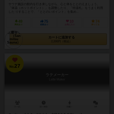
サウナ施設の館内を行き来しながら、心と体をととのえましょう。
「体温（ホットポイント）」を調整したり、「特湯札」をうまく利用
した りすることで、「ととのいポイント」を集め...
49
75
10
74
興味あり
経験あり
お気に入り
持ってる
カートに追加する
2,200円（税込）
27
No.
ラテメーカー
Latte Maker
2～4人
15～30分
10歳～
1件