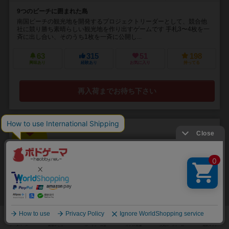
9つのビーチに囲まれた島
南国ビーチの観光地を開発するプロジェクトリーダーとして、競合他
社に競り勝ち素晴らしい観光地を作り出すゲームです 手札3〜4枚を一
斉に出し合い、そのうち1枚を一斉に公開し...
63
315
51
198
興味あり
経験あり
お気に入り
持ってる
再入荷までお待ち下さい
31
No.
髑髏と薔薇 / スカル
Skull & Roses
3～6人
45分前後
14歳～
90件