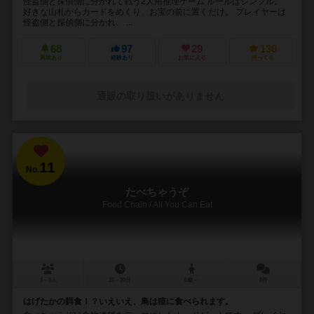
怪盗側と探偵側に分かれて戦う2人用推理ゲーム ルールはシンプル。
好きな山札からカードをめくり、お宝の前に置くだけ。 プレイヤーは
怪盗側と探偵側に分かれ、 ...
68
97
29
130
興味あり
経験あり
お気に入り
持ってる
通販の取り扱いがありません
11
No.
たべちゃうぞ
Food Chain / All You Can Eat
3～6人
15～30分
8歳～
5件
はげたかの餌食！？いえいえ、鳥は猫に食べられます。