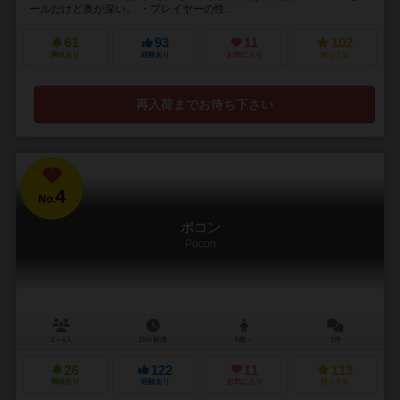
ールだけど奥が深い。 ・プレイヤーの性...
61
93
11
102
興味あり
経験あり
お気に入り
持ってる
再入荷までお待ち下さい
4
No.
ポコン
Pocon
2～4人
15分前後
6歳～
2件
26
122
11
113
興味あり
経験あり
お気に入り
持ってる