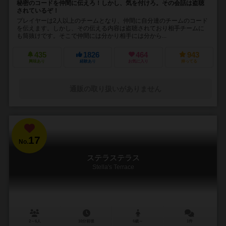
秘密のコードを仲間に伝えろ！しかし、気を付けろ。その会話は盗聴
されているぞ！
プレイヤーは2人以上のチームとなり、仲間に自分達のチームのコード
を伝えます。しかし、その伝える内容は盗聴されており相手チームに
も筒抜けです。そこで仲間には分かり相手には分から...
435
1826
464
943
興味あり
経験あり
お気に入り
持ってる
通販の取り扱いがありません
17
No.
ステラステラス
Stella's Terrace
2～6人
10分前後
6歳～
1件