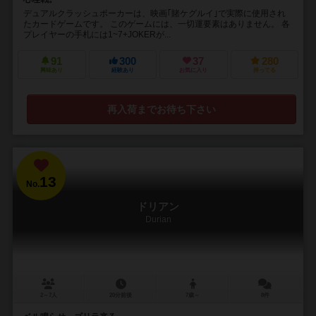
デュアルクラッシュポーカーは、映画｢賭ケグルイ｣で実際に使用され
たカードゲームです。 このゲームには、一切運要素はありません。 各
プレイヤーの手札には1~7+JOKERが...
91
300
37
280
興味あり
経験あり
お気に入り
持ってる
再入荷までお待ち下さい
13
No.
ドリアン
Durian
2～7人
20分前後
7歳～
8件