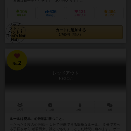
「素敵な帽子をどうぞ！」「ありがとう！」...
105
636
131
464
興味あり
経験あり
お気に入り
持ってる
カートに追加する
1,760円（税込）
2
No.
レッドアウト
Red Out
2人用
2～10分
10歳～
22件
ルールは簡単、心理戦に勝つこと。
～たった５枚の心理戦～ １分で理解できる簡単なルール。 ５分で遊べ
る手軽さから 老若男女、誰とでもちょっとした時間に遊べます。 ボー