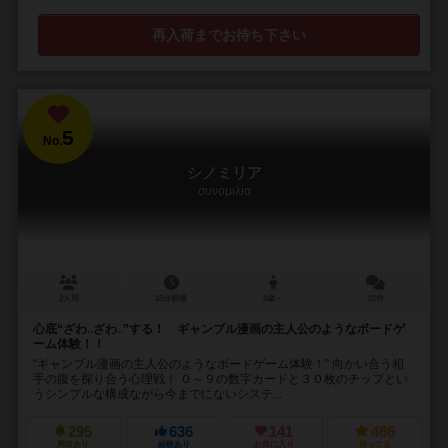
再入荷までお待ち下さい
5
No.
シノミリア
συνομιλία
2人用
15分前後
8歳～
22件
心底“ざわ‥ざわ‥”する！ ギャンブル漫画の主人公のようなボードゲ
ーム体験！！
“ギャンブル漫画の主人公のようなボードゲーム体験！” 向かい合う相
手の腹を探り合う心理戦！ ０～９の数字カードと３０枚のチップとい
うシンプルな構成ながら今までにないシステ...
295
636
141
486
興味あり
経験あり
お気に入り
持ってる