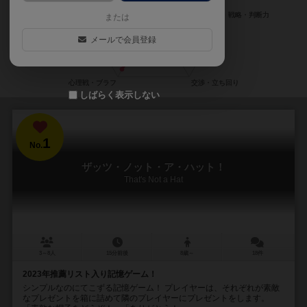
または
メールで会員登録
しばらく表示しない
1
No.
ザッツ・ノット・ア・ハット！
That's Not a Hat
3～8人
15分前後
8歳～
18件
2023年推薦リスト入り記憶ゲーム！
シンプルなのにてこずる記憶ゲーム！ プレイヤーは、それぞれが素敵
なプレゼントを箱に詰めて隣のプレイヤーにプレゼントをします。