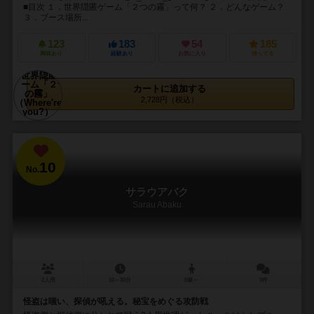
■目次 １．世界隠匿ゲーム「２つの霧」って何？ ２．どんなゲーム？
３．ブース場所...
123
183
54
185
興味あり
経験あり
お気に入り
持ってる
カートに追加する
2,728円（税込）
10
No.
サラウアバク
Sarau Abaku
2人用
10～30分
8歳～
3件
怪盗は嗤い、探偵が吼える。秘宝をめぐる攻防戦