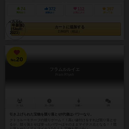
74
372
112
397
興味あり
経験あり
お気に入り
持ってる
カートに追加する
2,860円（税込）
20
No.
フラムルルイエ
Fram R'lyeh
3～5人
15～20分
12歳～
2件
引き上げられた宝物を競り落とせ❗代価はパワーなり。
クトゥルーモチーフの競りゲーム！！高い値付けをすれば競り落とせ
るが、競り落とせば使ったパワーはそのままマイナス点となる！！競
り落とせなくてもマイナス1点！！ 宝物を競り合い、...