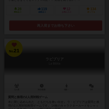
28
119
12
134
興味あり
経験あり
お気に入り
持ってる
再入荷までお待ち下さい
21
No.
ラビブリア
La Biblia
2人用
30分前後
8歳～
2件
質問と推理の2人用対戦ゲーム
本に閉じ込められた ともだちを救い出せ』 ラ・ビブリアは質問と推
理の2人用対戦推理ゲームです。 14枚のキャラクターカードをシャッ