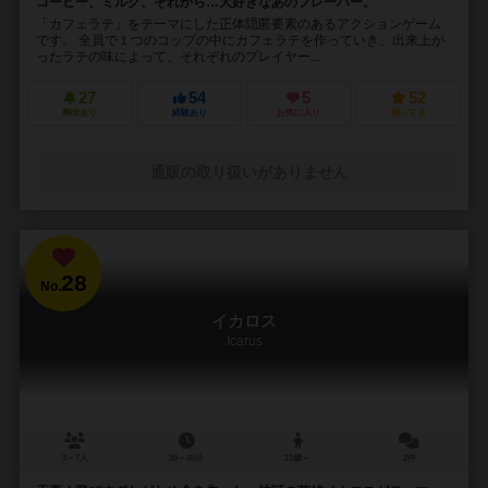
コーヒー、ミルク、それから…大好きなあのフレーバー。
「カフェラテ」をテーマにした正体隠匿要素のあるアクションゲーム
です。 全員で１つのコップの中にカフェラテを作っていき、出来上が
ったラテの味によって、それぞれのプレイヤー...
27
54
5
52
興味あり
経験あり
お気に入り
持ってる
通販の取り扱いがありません
28
No.
イカロス
Icarus
3～7人
30～45分
13歳～
2件