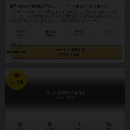
相手の好みや価値観を予想し、１・２・３位をぴったり当てろ
このゲームでは、「１億円をもらえる代償として許せるのは？」のよ
うな、カードの質問に対して７つの選択肢から出題者の決めた１～３
位を当てることを目指します。出題者以外のプレイヤー...
69
351
68
305
興味あり
経験あり
お気に入り
持ってる
カートに追加する
2,090円（税込）
19
No.
スカル(2023年新版)
Skull: 2023
3～6人
30分前後
10歳～
11件