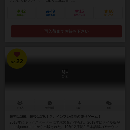
フルして各プレイヤーに配り交互に質問...
42
49
15
60
興味あり
経験あり
お気に入り
持ってる
再入荷までお待ち下さい
22
No.
QE
Q.E.
3～5人
45分前後
8歳～
17件
最初は100、最後は1兆！？。インフレ必至の競りゲーム！
2018年にキックスターターにて木製版が作られ、2019年にタイル版が
boardgame tableから出版された。19年12月現在日本語版のアナウン