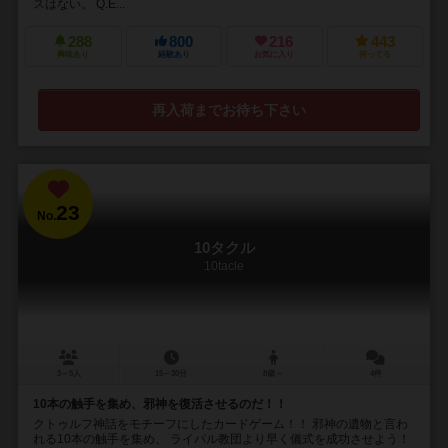
スはない。 Q.E...
288
800
216
443
興味あり
経験あり
お気に入り
持ってる
再入荷までお待ち下さい
23
No.
10タクル
10tacle
3～5人
15～30分
8歳～
4件
10本の触手を集め、邪神を復活させるのだ！！
クトゥルフ神話をモチーフにしたカードゲーム！！ 邪神の遺物と言わ
れる10本の触手を集め、 ライバル教団より早く儀式を成功させよう！