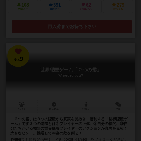
108
391
62
279
興味あり
経験あり
お気に入り
持ってる
再入荷までお待ち下さい
9
No.
世界隠匿ゲーム「２つの霧」
Where're you?
3～4人
10～15分
12歳～
7件
「２つの霧」は３つの隠匿から真実を見抜き、勝利する「世界隠匿ゲ
ーム」です３つの隠匿とは①プレイヤーの正体、②自分の標的、③自
分たちがいる物語の世界線各プレイヤーのアクションが真実を見抜く
大きなヒント。推理して本当の敵を倒せ！
Twitterでも情報発信中！「@a_boost_games」をフォローください。