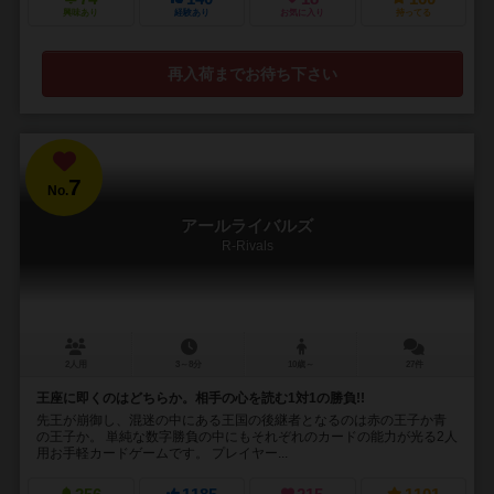
興味あり
経験あり
お気に入り
持ってる
再入荷までお待ち下さい
7
No.
アールライバルズ
R-Rivals
2人用
3～8分
10歳～
27件
王座に即くのはどちらか。相手の心を読む1対1の勝負!!
先王が崩御し、混迷の中にある王国の後継者となるのは赤の王子か青
の王子か。 単純な数字勝負の中にもそれぞれのカードの能力が光る2人
用お手軽カードゲームです。 プレイヤー...