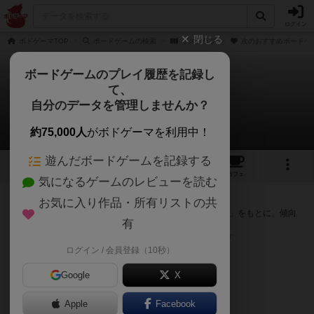
ログイン
閉じる
ボドゲーマTOP
ボードゲームの検索
ゲスクラブ
次のおすすめボードゲ
ボードゲームのプレイ履歴を記録し
て、
ゲスクラブ
自分のデータを管理しませんか？
次のおすすめボードゲーム
約75,000人
がボドゲーマを利用中！
遊んだボードゲームを記録する
11
2
32
217
トップ
画像
動画
レビュー
カフェ
気になるゲームのレビューを読む
『ゲスクラブ』が好きな方へのおすすめ
お気に入り作品・所有リストの共
このゲームのトップページで投票された「プレイ感の評価」をもとに、傾向
有
が近いボードゲームをランキング形式で紹介します。
※リストには一定の投票数がある作品のみを表示しています
ログイン / 会員登録（10秒）
Google
X
Apple
Facebook