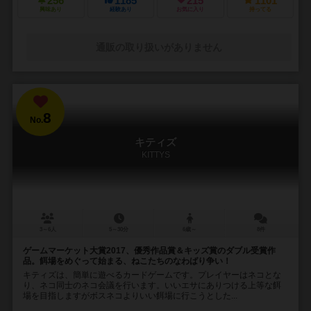
256
1185
215
1101
興味あり
経験あり
お気に入り
持ってる
通販の取り扱いがありません
8
No.
キティズ
KITTYS
3～6人
5～30分
6歳～
8件
ゲームマーケット大賞2017、優秀作品賞＆キッズ賞のダブル受賞作
品。餌場をめぐって始まる、ねこたちのなわばり争い！
キティズは、簡単に遊べるカードゲームです。プレイヤーはネコとな
り、ネコ同士のネコ会議を行います。いいエサにありつける上等な餌
場を目指しますがボスネコよりいい餌場に行こうとした...