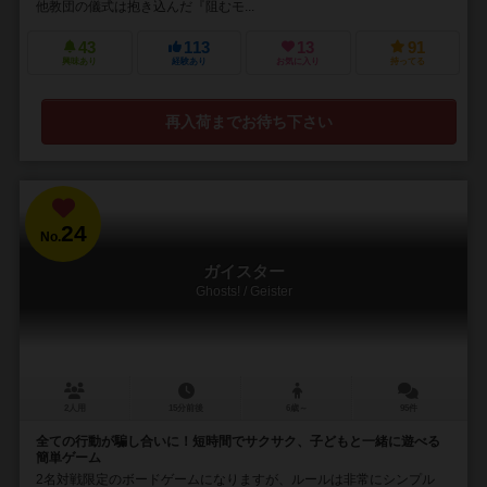
他教団の儀式は抱き込んだ『阻むモ...
43
113
13
91
興味あり
経験あり
お気に入り
持ってる
再入荷までお待ち下さい
24
No.
ガイスター
Ghosts! / Geister
2人用
15分前後
6歳～
95件
全ての行動が騙し合いに！短時間でサクサク、子どもと一緒に遊べる
簡単ゲーム
2名対戦限定のボードゲームになりますが、ルールは非常にシンプル