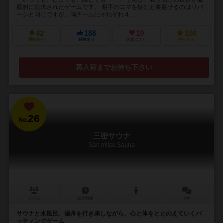
底的に追求されたゲームです。 相手のコマを挟むと裏返せるのはリバ
ーシと同じですが、両チームにそれぞれ４...
42
188
19
106
興味あり
経験あり
お気に入り
持ってる
再入荷までお待ち下さい
26
No.
三密サウナ
San mitsu Sauna
3～5人
20分前後
5件
サウナと水風呂、湯舟を行き来しながら、心と体をととのえていくバ
ッティングゲーム