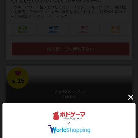
1位になりたくないフクロウトリックテイキングゲーム！
アウルアバウト１位をとりたくないトリックテイキングです。 特殊能
力を駆使して他のプレイヤーに族長を押し付けよう。 目指せ至福のだ
らだら生活！ ＜ストーリー＞ フク...
28
57
7
52
興味あり
経験あり
お気に入り
持ってる
再入荷までお待ち下さい
15
No.
フォルスティラ
Falstira
2人用
5～15分
8歳～
1件