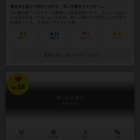
魔法石を届けて明かりを灯す、手に汗握るブラフゲーム
光の魔法石「ラステラ」を開発した錬金術師ステラ。 ラステラはまだ
それほど広まってはいないものの、新しい明かりの手段として注目さ
れ始めている。 ある日、ギルドから彼...
8
19
3
30
興味あり
経験あり
お気に入り
持ってる
通販の取り扱いがありません
18
No.
サンレンタン
Sanrentan
2～6人
15分前後
15歳～
6件