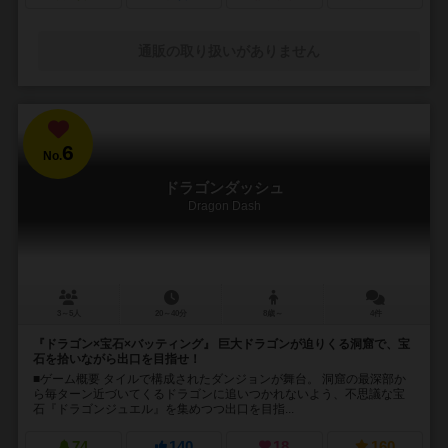
通販の取り扱いがありません
6
No.
ドラゴンダッシュ
Dragon Dash
3～5人
20～40分
8歳～
4件
『ドラゴン×宝石×バッティング』 巨大ドラゴンが迫りくる洞窟で、宝
石を拾いながら出口を目指せ！
■ゲーム概要 タイルで構成されたダンジョンが舞台。 洞窟の最深部か
ら毎ターン近づいてくるドラゴンに追いつかれないよう、不思議な宝
石『ドラゴンジュエル』を集めつつ出口を目指...
74
140
18
160