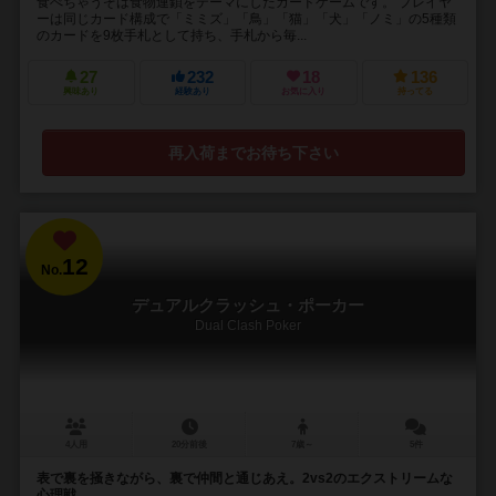
食べちゃうぞは食物連鎖をテーマにしたカードゲームです。 プレイヤ
ーは同じカード構成で「ミミズ」「鳥」「猫」「犬」「ノミ」の5種類
のカードを9枚手札として持ち、手札から毎...
27
232
18
136
興味あり
経験あり
お気に入り
持ってる
再入荷までお待ち下さい
12
No.
デュアルクラッシュ・ポーカー
Dual Clash Poker
4人用
20分前後
7歳～
5件
表で裏を掻きながら、裏で仲間と通じあえ。2vs2のエクストリームな
心理戦。