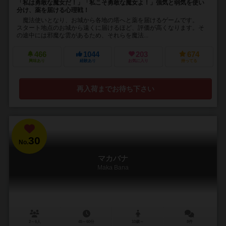
「私は勇敢な魔女だ！」「私こそ勇敢な魔女よ！」強気と弱気を使い
分け、薬を届ける心理戦！
魔法使いとなり、お城から各地の塔へと薬を届けるゲームです。
スタート地点のお城から遠くに届けるほど、評価が高くなります。そ
の途中には邪魔な雲があるため、それらを魔法...
466
1044
203
674
興味あり
経験あり
お気に入り
持ってる
再入荷までお待ち下さい
30
No.
マカバナ
Maka Bana
2～6人
45～60分
10歳～
8件