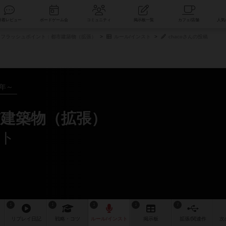
索
新着レビュー
ボードゲーム会
コミュニティ
掲示板一覧
フラッシュポイント：都市建築物（拡張）
ルール/インスト
chacoさんの投稿
1年～
建築物（拡張）
スト
1
1
1
1
7
リプレイ
日記
戦略
・コツ
ルール
/インスト
掲示板
拡張/関連
作
次