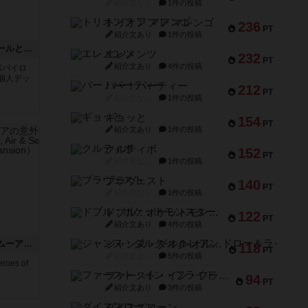
紹介文なし
1件の投稿
トリオンフ ア マレンゴ
236
PT
紹介文あり
1件の投稿
影が行く：ヴァン・ウォールとノリス
エレメンツ
232
PT
紹介文あり
4件の投稿
席パイロ
個人デッ
バー！パーティー
212
PT
紹介文なし
1件の投稿
ギョッと
154
PT
紹介文あり
1件の投稿
クルティボ
152
PT
紹介文なし
1件の投稿
ブラヴェスト
140
PT
紹介文なし
1件の投稿
ドブル：ポケットモンスター
122
PT
紹介文あり
4件の投稿
陸海空の英雄達：オッグムーアの意外な出来事（拡張）
ジャンヌ・ダルク-オルレアン ドロー＆ライト
118
PT
紹介文なし
5件の投稿
es of
ファースト・イン・フライト
94
PT
紹介文あり
3件の投稿
ダイススローン