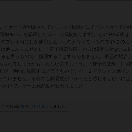
類のイベントカードが用意されています(それ以外にイベントカードの
る追加ルールを記載したカードが6枚あります)。その中の2枚は『U
h Rise)」のプレイ時にしか使用しないものとなっているのです(この
トは他にありません)。「電子機器故障」の方は2基しかないエ
なると言うもので、修理することすらできません。最悪の場合
められてしまうかもしれないのでしょう。「梯子の故障」は消
子が一時的に故障すると言うものですが、２アクションポイン
っていません。それでも難易度が下がったと感じるくらいには
消防士のおかげで、ゲーム難易度が変わりました。
この投稿に
0
名が
ナイス！
しました