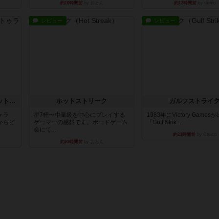
約10時間前
by おとん
約12時間前
by tamio
レビュー
レビュー
チケットトゥライド / チケットトゥライドアメリカ
ホットストリーク
ガルフストライ
ケラ
星7軽〜中量級を中心にプレイする
1983年にVictory Game
からど
ゲーマーの感想です。ボードゲーム
『Gulf Strik...
会にて...
約23時間前
by Chaco
約23時間前
by おとん