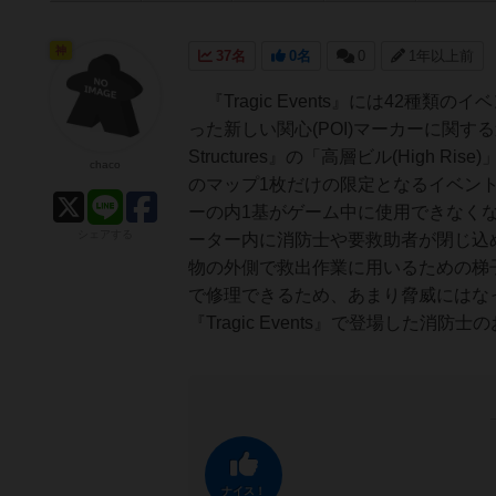
神
37名
0名
0
1年以上前
『Tragic Events』には42種
った新しい関心(POI)マーカーに関す
Structures』の「高層ビル(Hig
chaco
のマップ1枚だけの限定となるイベン
ーの内1基がゲーム中に使用できなく
シェアする
ーター内に消防士や要救助者が閉じ込
物の外側で救出作業に用いるための梯
で修理できるため、あまり脅威にはな
『Tragic Events』で登場した
ナイス！