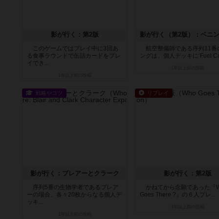
影が行く：第2版
このゲームではプレイ中に3回あ
航空整備師である序列11番
る食事ラウンドで缶詰カードをプレ
ングは、個人デッキに‘Fuel Ca.
イでき...
1年以上前
の投稿
1年以上前
の投稿
戦略やコツ
リプレイ
影が行く：ブレアーとクラーク
影が行く：第2版
序列5番の生物学者であるブレア
かねてから念願であった『W
ーの場合、各々20枚からなる個人デ
Goes There ?』の６人プレ...
ッキ...
1年以上前
の投稿
1年以上前
の投稿