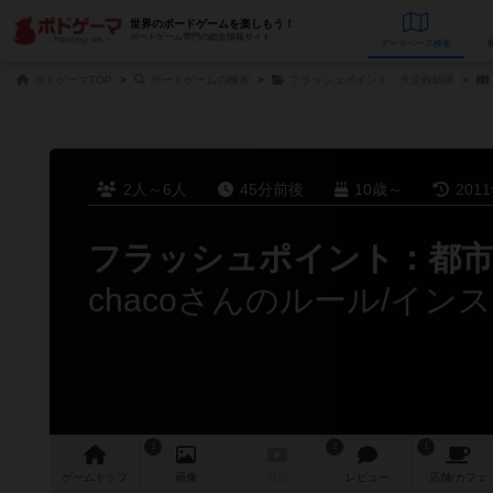
世界のボードゲームを楽しもう！
ボードゲーム専門の総合情報サイト
データベース
検
ボドゲーマTOP
ボードゲームの検索
フラッシュポイント：火災救助隊
2人～6人
45分前後
10歳～
201
フラッシュポイント：都市
chacoさんのルール/イン
1
2
1
ゲーム
トップ
画像
動画
レビュー
店舗/
カフェ