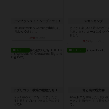
アンブッシュ！：ムーブアウト！
スカルキング
1984年にVictory Gamesが出版した
とにかく楽しい！最高のゲー
『Move Out！』...
と思います。ルールは多少ゲ
れした...
7分前
by Chaco
22分前
by ジェイとと
レビュー
レビュー
アグリコラ：牧場の動物たち THE BIG BOX
宵と暁の呪文書
長らく積みゲーになってましたが、
4/5点呪文を修得したり使い
腰を据えてプレイできましたのでや
ークンを捧げたりして得点を
ってみ...
てい...