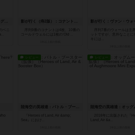
影が行く（第2版）：ベニングとバークレイ
影が行く（痔2版）：コナントとコールドウェル
のベニ
序列9番のコナントは4枚、10番の
序列7番のウォールは主
..
コールドウェルには1枚の‘Old ...
ットですが、意外なことに
キには...
1年以上前
の投稿
1年以上前
の投稿
レビュー
レビュー
陸海空の英雄達：バトル・ブースター・ボックス（拡張）
ho
『Heroes of Land, Air &amp;
2018年に出版された『Hero
Sea』におけ...
Land, Air &a...
1年以上前
の投稿
1年以上前
の投稿