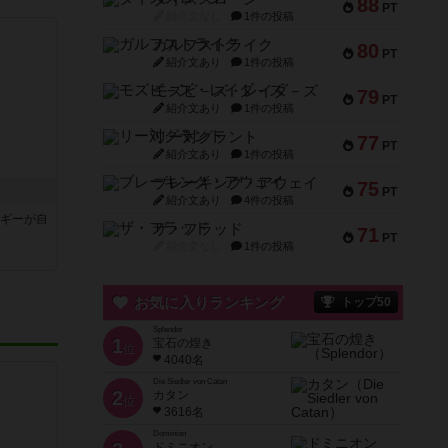
88
PT
紹介文なし
1件の投稿
ガルフストライク
80
PT
紹介文あり
1件の投稿
モズビ－ズ・レイダ－ズ
79
PT
紹介文あり
1件の投稿
リー対グラント
77
PT
紹介文あり
1件の投稿
ブレーキング・アウェイ
75
PT
紹介文あり
4件の投稿
マギーが自
ザ・フラッド
71
PT
紹介文なし
1件の投稿
お気に入りランキング
トップ50
Splendor
1
宝石の煌き
位
4040名
Die Siedler von Catan
2
カタン
位
3616名
Dominion
ドミニオン