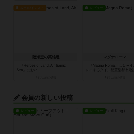
ルール/インスト
レビュー
陸海空の英雄達
マグナローマ
『Heroes of Land, Air &amp;
『Magna Roma』は１〜
Sea』におい...
レイするタイル配置型都市建設ボ
1年以上前
の投稿
1年以上前
の投稿
会員の新しい投稿
レビュー
レビュー