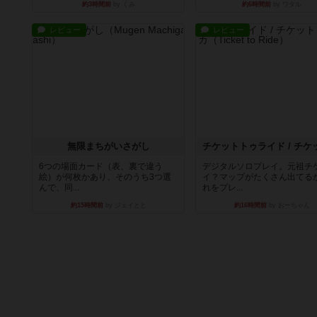
約3時間前
by くみ
約6時間前
by ワタル
レビュー
レビュー
無限まちがいさがし
6つの場面カード（表、裏で違う
デジタルソロプレイ。元祖チ
絵）が何枚かあり、そのうち3つ選
イ？マップがたくさん出てる
んで、同...
れをプレ...
約15時間前
by ジェイとと
約16時間前
by おーちゃん