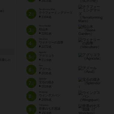
2415名
Terraforming Mars
2
テラフォーミングマーズ
位
2394名
Stone Garden
3
枯山水
位
2281名
Viticulture
4
ワイナリーの四季
位
2272名
ク
Agricola
5
アグリコラ
位
sが出版した
2119名
Azul
6
アズール
位
2035名
Splendor
7
宝石の煌き
位
2028名
Wingspan
8
ウイングスパン
位
2006名
7 Wonders
9
世界の七不思議
位
1919名