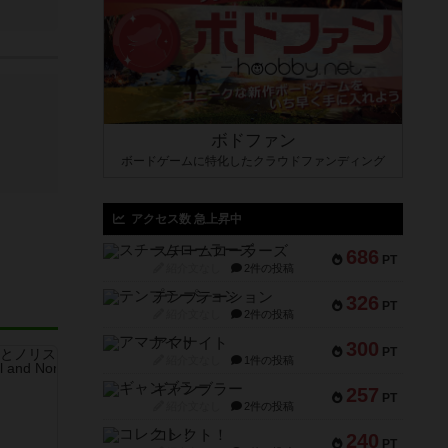
ボドファン
ボードゲームに特化したクラウドファンディング
アクセス数 急上昇中
スチームローラーズ
686
PT
紹介文なし
2件の投稿
テンプテーション
326
PT
紹介文なし
2件の投稿
アマナイト
300
PT
紹介文なし
1件の投稿
ギャンブラー
257
PT
紹介文なし
2件の投稿
コレクト！
240
PT