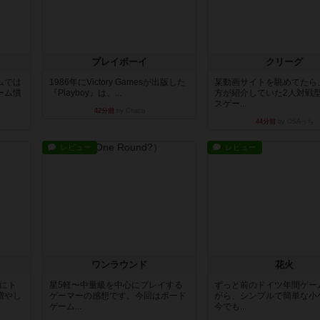
プレイボーイ
クリーグ
ムでは
1986年にVictory Gamesが出版した
某動画サイトを眺めてたら
ーム慣
『Playboy』は、...
方が紹介していた2人対戦
スゲー...
42分前
by Chaco
44分前
by OSAっち
レビュー
レビュー
ワンラウンド
花火
魔にト
星5軽〜中量級を中心にプレイする
ずっと前のドイツ年間ゲー
増やし
ゲーマーの感想です。今回はボード
がら、シンプルで簡単な小
ゲーム...
今でも...