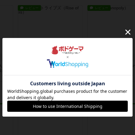
レビュー
レビュー
ライズ・オブ・トライブズ
モノポリー
４人でプ
Breaking Gamesの『Rise of
1903年にエリザベス・
...
Tribes』は拡張...
費出版した『Landlord's ...
1年以上前
の投稿
1年以上前
の投稿
レビュー
レビュー