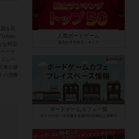
体裁を取
人気ボードゲーム
rban
総合おすすめランキング
ような特定
レベータ
、エレベ
防車が建
トの消費
、
ボードゲームカフェ一覧
ボドゲが遊べる店舗を全国500店舗以上掲載中