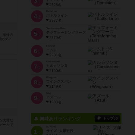
3
位
2528名
Battle Line
4
バトルライン
位
2377名
Terraforming Mars
5
テラフォーミングマーズ
、海外の
位
2370名
型のダイ
6 nimmt!
6
ニムト
位
2201名
Carcassonne
7
カルカソンヌ
位
2190名
Wingspan
8
ウイングスパン
位
2149名
Azul
9
アズール
位
1903名
興味ありランキング
トップ50
ム大賞な
ゲームで
SCYTHE
1
サイズ -大鎌戦役-
位