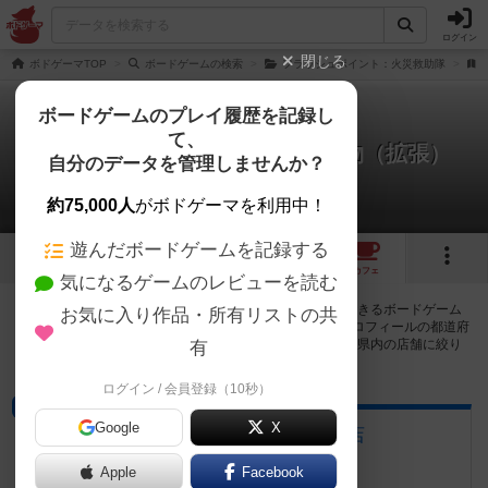
ログイン
閉じる
ボドゲーマTOP
ボードゲームの検索
フラッシュポイント：火災救助隊
ボードゲームのプレイ履歴を記録し
て、
フラッシュポイント：都市建築物（拡張）
自分のデータを管理しませんか？
1店のカフェ/スペースが提供中
約75,000人
がボドゲーマを利用中！
遊んだボードゲームを記録する
1
2
1
トップ
画像
動画
レビュー
カフェ
気になるゲームのレビューを読む
フラッシュポイント：都市建築物（拡張）で遊ぶことができるボードゲーム
お気に入り作品・所有リストの共
カフェ・プレイスペースが1店登録されています。公開プロフィールの都道府
県が設定されたアカウントでログインすると、同じ都道府県内の店舗に絞り
有
込むボタンが表示されます。
ログイン / 会員登録（10秒）
ボードゲームカフェ
Google
X
パイナップルゲームズ浅草店
東京都台東区西浅草1-7-19 葉梨ビル B1
Apple
Facebook