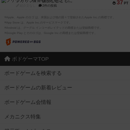
フリップ７：復讐心とともに
37
PT
紹介文なし
2件の投稿
※Apple、Apple のロゴ は、米国および他の国々で登録されたApple Inc.の商標です。
※App Store は、Apple Inc.のサービスマークです。
※Android は、グーグル インコーポレイテッドの商標または登録商標です。
※Google Play とそのロゴは、Google Inc.の商標または登録商標です。
ボドゲーマTOP
ボードゲームを検索する
ボードゲームの新着レビュー
ボードゲーム会情報
メカニクス特集