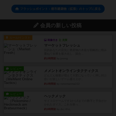
フラッシュポイント：都市建築物（拡張）のトップに戻る
会員の新しい投稿
ルール/インスト
画像付き
充実
マーケットフレッシュ
目的あなたの店先に農産物の木箱を戦略的に積み
重ねて在庫を最大化し、競合...
約1時間前
by jurong
レビュー
メメントオンラインタクティクス
どんどん物量が増えて大変になっていく押し付け
合いが楽しいゲーム盛り上が...
約1時間前
by nekomanma222
レビュー
ヘックメック
サイコロゲームです1から5までの数字と芋虫がか
かれたダイス。これを振っ...
約3時間前
by みいやん