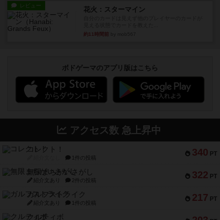
レビュー
花火：スターマイン
自分のカードは見えず他のプレイヤーのカードが
見える状態でカードを教えた...
約11時間前
by mob567
ボドゲーマのアプリ版はこちら
アクセス数 急上昇中
コレクト！
340
PT
紹介文なし
1件の投稿
無限まちがいさがし
322
PT
紹介文あり
2件の投稿
ガルフストライク
217
PT
紹介文あり
1件の投稿
クルティボ