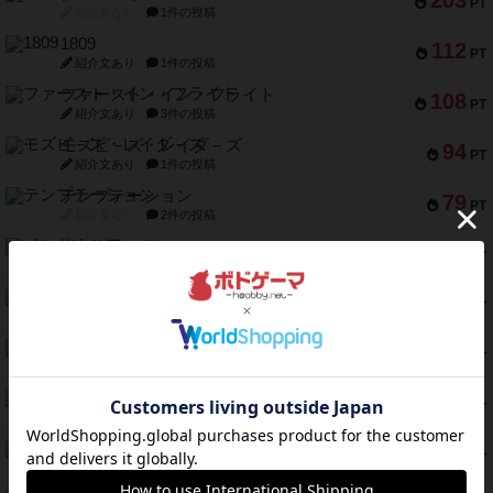
203
PT
紹介文なし
1件の投稿
1809
112
PT
紹介文あり
1件の投稿
ファースト・イン・フライト
108
PT
紹介文あり
3件の投稿
モズビ－ズ・レイダ－ズ
94
PT
紹介文あり
1件の投稿
テンプテーション
79
PT
紹介文なし
2件の投稿
インドネシア
78
PT
紹介文あり
2件の投稿
宵と暁の呪文書
75
PT
紹介文あり
8件の投稿
リスボン・トラム 28
73
PT
紹介文あり
9件の投稿
アマナイト
73
PT
紹介文なし
1件の投稿
ブラヴェスト
66
PT
紹介文なし
1件の投稿