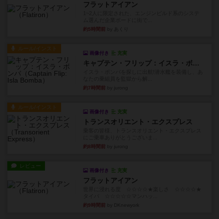
フラットアイアン
1~2人に限定された、エンジンビルド系のシステ
ム選んだ企業ボードに街で...
約5時間前
by あくり
ルール/インスト
画像付き
充実
キャプテン・フリップ：イスラ・ボンバ
イスラ・ボンバを探しに出航!潜水艦を装備し、あ
なたの乗組員を監獄から解...
約7時間前
by jurong
ルール/インスト
画像付き
充実
トランスオリエント・エクスプレス
乗客の皆様、トランスオリエント・エクスプレス
にご乗車ありがとうございま...
約8時間前
by jurong
レビュー
画像付き
充実
フラットアイアン
世界に浸れる度 ☆☆☆☆★楽しさ ☆☆☆☆★
タイパ ☆☆☆☆☆マンハッ...
約9時間前
by DKnewyork