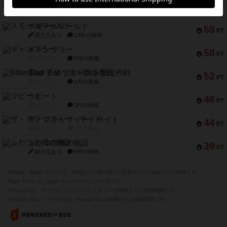
スペクタキュラー
60
PT
紹介文なし
1件の投稿
スモールワールド
59
PT
紹介文あり
13件の投稿
ギャンブラー
58
PT
紹介文なし
2件の投稿
Bitter End ブタペスト救出作戦
52
PT
紹介文なし
1件の投稿
ラピード
46
PT
紹介文なし
1件の投稿
ザ・フラッフィー・ライト
44
PT
紹介文なし
0件の投稿
ふたつの城の物語
39
PT
紹介文あり
6件の投稿
※Apple、Apple のロゴ は、米国および他の国々で登録されたApple Inc.の商標です。
※App Store は、Apple Inc.のサービスマークです。
※Android は、グーグル インコーポレイテッドの商標または登録商標です。
※Google Play とそのロゴは、Google Inc.の商標または登録商標です。