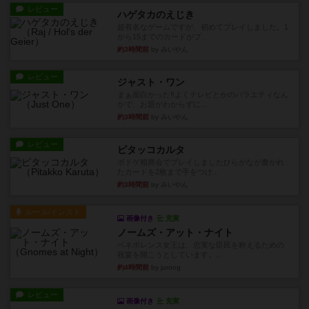
レビュー
ハゲタカのえじき
超有名なゲームですが、初めてプレイしました。1
から15までのカードがプ...
約3時間前
by みいやん
レビュー
ジャスト・ワン
まぁ面白かった‼️よくテレビとかのバラエティなん
かで、お題がわからずに...
約3時間前
by みいやん
レビュー
ピタッコカルタ
ボドゲ相席会でプレイしましたひらがなが書かれ
たカードを2枚まで手をつけ...
約3時間前
by みいやん
ルール/インスト
画像付き
充実
ノームズ・アット・ナイト
ベネボレンス女王は、忠実な臣民を称えるための
祝宴を開こうとしています。...
約4時間前
by jurong
レビュー
画像付き
充実