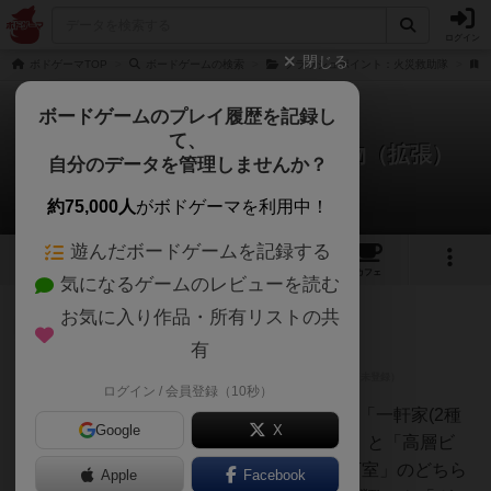
ログイン
閉じる
ボドゲーマTOP
ボードゲームの検索
フラッシュポイント：火災救助隊
ボードゲームのプレイ履歴を記録し
て、
フラッシュポイント：都市建築物（拡張）
自分のデータを管理しませんか？
2件のレビュー
約75,000人
がボドゲーマを利用中！
遊んだボードゲームを記録する
1
2
1
トップ
画像
動画
レビュー
カフェ
気になるゲームのレビューを読む
お気に入り作品・所有リストの共
神
49名
0名
0
充実
有
ログイン / 会員登録（10秒）
chaco
『FlashPoint』では基本セットの「一軒家(2種
Google
X
類)」から始まって、「集合住宅」と「高層ビ
ル」に、「屋根裏部屋」と「地下室」のどちら
Apple
Facebook