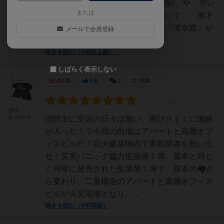
か一方も追加できる「二階建(3種類)」や「ガレ
または
ージ」と言った家屋のマップに続いて、「地下
鉄駅」と「飛行機」に「商船」と「潜水艦」が
メールで会員登録
登場し...
続きを読む（1年以上前）
しばらく表示しない
たまご
200名
5名
0
充実
[退会
者:32843]
消防士に安息の日々は無い。再び９１１に連絡
が入った！？今回の現場はアパートと高層オフ
ィスビルだ！巨大建築物内で要救助者を救い出
せ！災害パニック協力拡張第１弾。基本と同じ
く同年に発売された拡張第１弾で、基本の🏘か
ら変わり、二重構造のアパートと高層オフィス
ビルが火災現場となり、...
続きを読む（5年弱前）