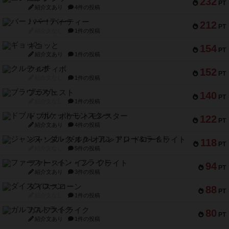
232
PT
紹介文あり
4件の投稿
バー！パーティー
212
PT
紹介文なし
1件の投稿
ギョッと
154
PT
紹介文あり
1件の投稿
クルティボ
152
PT
紹介文なし
1件の投稿
ブラヴェスト
140
PT
紹介文なし
1件の投稿
ドブル：ポケットモンスター
122
PT
紹介文あり
4件の投稿
ジャンヌ・ダルク-オルレアン ドロー＆ライト
118
PT
紹介文なし
5件の投稿
ファースト・イン・フライト
94
PT
紹介文あり
3件の投稿
ダイススローン
88
PT
紹介文なし
1件の投稿
ガルフストライク
80
PT
紹介文あり
1件の投稿