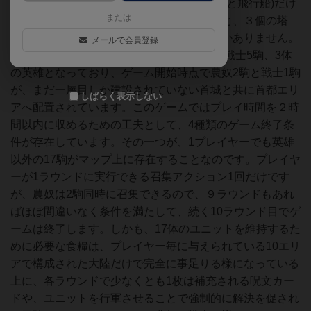
ットは、20体のミニチュアと船舶２隻(艦船と飛行船)だけ
または
であり、他に拠点として三層からなる首城と、３個の塔
【例外：ゴブリンの塔だけは移動可能】しかありません。
メールで会員登録
20個あるミニチュアの内訳は、農奴12駒、戦士5駒、3体
の英雄となっており、ゲーム開始時点で農奴2駒と戦士1駒
が、まだ一層目しか建設されていない首城と共に首都エリ
しばらく表示しない
アへ配置されています。このゲームではプレイ時間を２時
間以内に収めるための工夫として、4種類のゲーム終了条
件が存在しています。その一つが、1プレイヤーでも英雄
以外の17駒がマップ上に存在することなのです。プレイヤ
ーが1ラウンドに実行できる召集アクション1回だけです
が、農奴は2駒同時に召集できるので、９ラウンドもあれ
ばほぼ間違いなく条件を満たして、続く10ラウンド目でゲ
ームは終了します。しかも、17体のユニットを維持するた
めに必要な食糧は、プレイヤー毎に与えられている10エリ
アで構成された大陸だけで完全に事足りる様になっている
上に、各ラウンドで少なくとも1枚は補充される呪文カー
ドや、ユニットを行軍させることで強制的に解決を促され