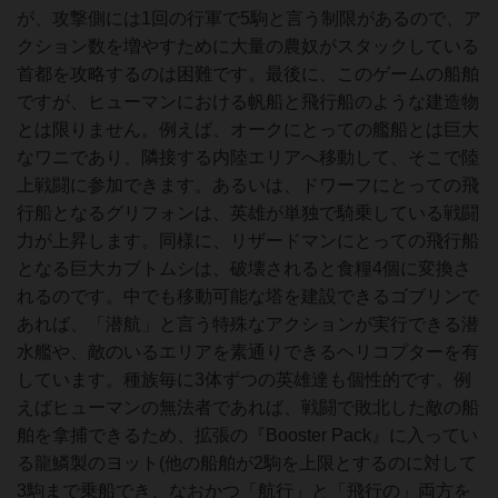
が、攻撃側には1回の行軍で5駒と言う制限があるので、ア
クション数を増やすために大量の農奴がスタックしている
首都を攻略するのは困難です。最後に、このゲームの船舶
ですが、ヒューマンにおける帆船と飛行船のような建造物
とは限りません。例えば、オークにとっての艦船とは巨大
なワニであり、隣接する内陸エリアへ移動して、そこで陸
上戦闘に参加できます。あるいは、ドワーフにとっての飛
行船となるグリフォンは、英雄が単独で騎乗している戦闘
力が上昇します。同様に、リザードマンにとっての飛行船
となる巨大カブトムシは、破壊されると食糧4個に変換さ
れるのです。中でも移動可能な塔を建設できるゴブリンで
あれば、「潜航」と言う特殊なアクションが実行できる潜
水艦や、敵のいるエリアを素通りできるヘリコプターを有
しています。種族毎に3体ずつの英雄達も個性的です。例
えばヒューマンの無法者であれば、戦闘で敗北した敵の船
舶を拿捕できるため、拡張の『Booster Pack』に入ってい
る龍鱗製のヨット(他の船舶が2駒を上限とするのに対して
3駒まで乗船でき、なおかつ「航行」と「飛行の」両方を