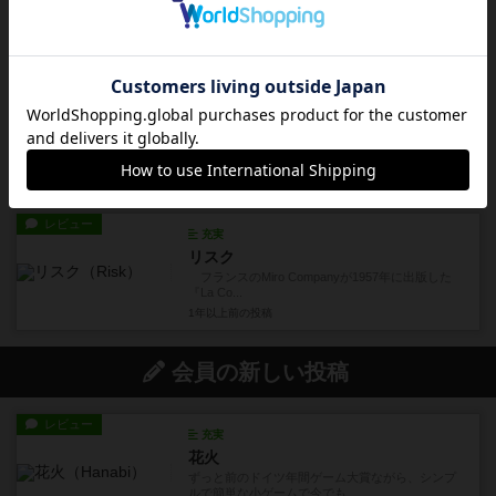
ライズ・オブ・トライブズ
Breaking Gamesの『Rise of Tribes』は拡張...
1年以上前
の投稿
レビュー
充実
モノポリー
1903年にエリザベス・マギーが自費出版した
『Landlord's ...
1年以上前
の投稿
レビュー
充実
リスク
フランスのMiro Companyが1957年に出版した
『La Co...
1年以上前
の投稿
会員の新しい投稿
レビュー
充実
花火
ずっと前のドイツ年間ゲーム大賞ながら、シンプ
ルで簡単な小ゲームで今でも...