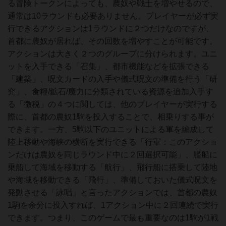
る冒険トークンによっても、農奴や戦士を増やせるので、
通常は10ラウンドも必要ありません。プレイヤーが必ず実
行できるアクションは1ラウンドに２つだけなのですが、
首都に農奴が居れば、その回数を増やすことが可能です。
アクションは大きく２つのグループに分けられます。ユニ
ットを入手できる「召集」、都市機能などを拡張できる
「建築」、呪文カードの入手や儀式呪文の準備を行う「研
究」、食糧/鉱石/魔力に分類されている資源を追加入手す
る「徴税」の４つに関しては、他のプレイヤーが実行する
際に、首都の農奴1駒を投入することで、相乗りする事が
できます。一方、5駒以下のユニットによる軍を編成して
陸上移動や海峡の横断を実行できる「行軍：このアクショ
ンだけは農奴を同じラウンド中に２回選択可能」、艦船に
乗船して海域を移動する「航行」、飛行船に搭乗して陸地
や海域を移動できる「飛行」、準備しておいた儀式呪文を
発動させる「詠唱」と言ったアクションでは、首都の農奴
1駒を余分に投入すれば、1アクション中に２回連続で実行
できます。つまり、このゲームで最も重要なのは1駒が1戦