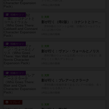
デッキに‘Fuel Ca...
1年以上前
の投稿
戦略やコツ
充実
影が行く（痔2版）：コナントとコールドウェル
序列9番のコナントは4枚、10番のコールドウェ
ルには1枚の‘Old ...
1年以上前
の投稿
戦略やコツ
充実
影が行く：ヴァン・ウォールとノリス
序列7番のウォールは主席パイロットですが、意
外なことに個人デッキには...
1年以上前
の投稿
戦略やコツ
充実
影が行く：ブレアーとクラーク
序列5番の生物学者であるブレアーの場合、各々
20枚からなる個人デッキ...
1年以上前
の投稿
リプレイ
充実