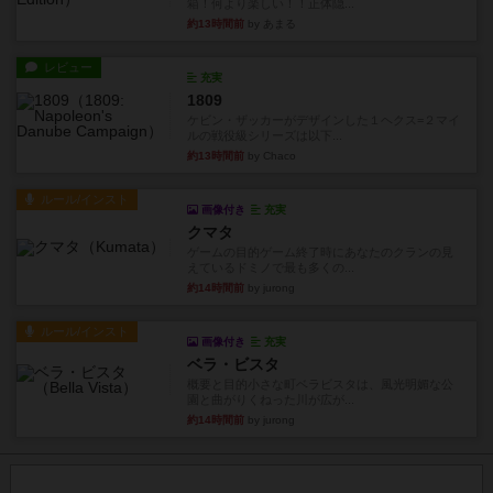
箱！何より楽しい！！正体隠...
約13時間前
by あまる
レビュー
充実
1809
ケビン・ザッカーがデザインした１ヘクス=２マイ
ルの戦役級シリーズは以下...
約13時間前
by Chaco
ルール/インスト
画像付き
充実
クマタ
ゲームの目的ゲーム終了時にあなたのクランの見
えているドミノで最も多くの...
約14時間前
by jurong
ルール/インスト
画像付き
充実
ベラ・ビスタ
概要と目的小さな町ベラビスタは、風光明媚な公
園と曲がりくねった川が広が...
約14時間前
by jurong