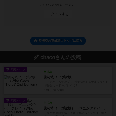
ログイン/会員登録でコメント
ログインする
陸海空の英雄達のトップに戻る
chacoさんの投稿
戦略やコツ
充実
影が行く：第2版
このゲームではプレイ中に3回ある食事ラウンド
で缶詰カードをプレイでき...
1年以上前
の投稿
戦略やコツ
充実
影が行く（第2版）：ベニングとバークレイ
航空整備師である序列11番のベニングは、個人