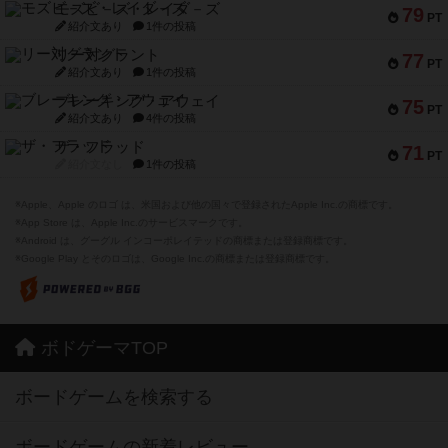
モズビ－ズ・レイダ－ズ
79
PT
紹介文あり
1件の投稿
リー対グラント
77
PT
紹介文あり
1件の投稿
ブレーキング・アウェイ
75
PT
紹介文あり
4件の投稿
ザ・フラッド
71
PT
紹介文なし
1件の投稿
※Apple、Apple のロゴ は、米国および他の国々で登録されたApple Inc.の商標です。
※App Store は、Apple Inc.のサービスマークです。
※Android は、グーグル インコーポレイテッドの商標または登録商標です。
※Google Play とそのロゴは、Google Inc.の商標または登録商標です。
ボドゲーマTOP
ボードゲームを検索する
ボードゲームの新着レビュー