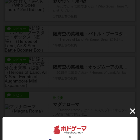
影が行く：第2版
かねてから念願であった『Who Goes There ?』
の６人プレ...
1年以上前
の投稿
レビュー
陸海空の英雄達：バトル・ブースター・ボックス（拡張）
『Heroes of Land, Air &amp; Sea』におけ...
1年以上前
の投稿
レビュー
陸海空の英雄達：オッグムーアの意外な出来事（拡張）
2018年に出版された『Heroes of Land, Air &a...
1年以上前
の投稿
レビュー
充実
マグナローマ
『Magna Roma』は１〜４人でプレイするタイ
ル配置型都市建設ボ...
1年以上前
の投稿
レビュー
充実