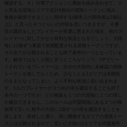
確認する。６）行軍アクションに農奴を組み合わせて、２
ヶ所ある湿地エリアで合計4個分の冒険トークンに挑み、
食糧が確保できることに期待する(確率上の期待値は1個以
上)。と言った６つぐらいの作戦を思いつきますが、６番
目の選択をしたプレイヤーが幸運に恵まれた場合、他のプ
レイヤーに対してかなり有利な状況となるでしょう。大陸
毎に11個ずつ裏面で初期配置される冒険トークンですが、
その全てが公開されることも終了条件の一つとなっていま
す。解決ではなく公開と言うところがミソで、VPでリー
ドされているプレイヤーは、自分の大陸内に未確認の冒険
トークンを残しておくため、少なくとも1エリアは未開拓
のままとなってしまい、より不利な状況に追い込まれま
す。1人のプレイヤーが３つめの塔を建設することも終了
条件の一つですが、どの種族も１つの大陸毎に１つの塔し
か建設できません。このルールは同盟関係にある２つの種
族間で互いに相手の大陸に1個ずつの塔を建設することを
促します。前述した通り、塔に隣接するエリアの冒険トー
クンは公開されるので、互いに大陸の1エリアを同盟相手