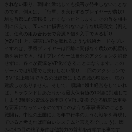
されない限り、戦闘で敗北しても損害が発生しないことな
のです。例えば、「行軍」を実行するプレイヤーが農奴1
駒を首都に配置転換したくなったとします。その旨を相手
側に伝えて、互いにに損害が出ないような戦闘呪文【例え
ば、任意の組み合わせで資源６個を入手できる祈り
(=2VP)】と、確実にVPを取れるような戦術カードをプレ
イすれば、手番プレイヤーは距離に関係なく農奴の配置転
換を実行でき、相手プレイヤーは自分のアクションを消費
せずに、各々が資源をVP化できることになります。この
ゲームでは戦闘でも実行しない限り、1回のアクションで
５VP以上獲得できるのは建築による首城の増築か、塔の
建設しかありません。そして、順調に領土経営をしていれ
ば、５ラウンド目あたりから最大保有値の10個に到達して
しまう3種類の資源を効率良くVPに変換できる戦闘は重要
な要素になっているのです(このような軍事演習のごとき
戦闘も、中性の王国による年中行事のような戦争を再現し
ていると考えれば面白いシステムと言えるでしょう)。因
みに4つ目の終了条件は他勢力の首都を占領する事です