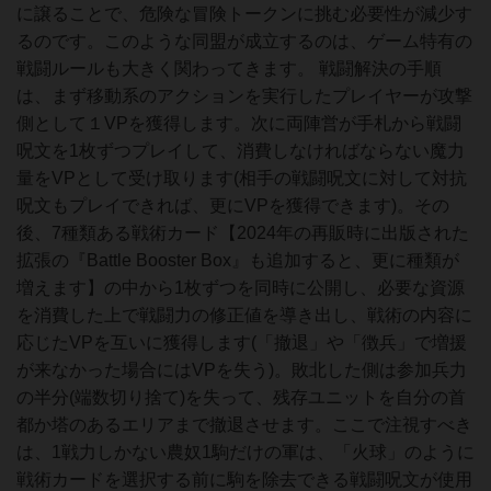
に譲ることで、危険な冒険トークンに挑む必要性が減少す
るのです。このような同盟が成立するのは、ゲーム特有の
戦闘ルールも大きく関わってきます。 戦闘解決の手順
は、まず移動系のアクションを実行したプレイヤーが攻撃
側として１VPを獲得します。次に両陣営が手札から戦闘
呪文を1枚ずつプレイして、消費しなければならない魔力
量をVPとして受け取ります(相手の戦闘呪文に対して対抗
呪文もプレイできれば、更にVPを獲得できます)。その
後、7種類ある戦術カード【2024年の再販時に出版された
拡張の『Battle Booster Box』も追加すると、更に種類が
増えます】の中から1枚ずつを同時に公開し、必要な資源
を消費した上で戦闘力の修正値を導き出し、戦術の内容に
応じたVPを互いに獲得します(「撤退」や「徴兵」で増援
が来なかった場合にはVPを失う)。敗北した側は参加兵力
の半分(端数切り捨て)を失って、残存ユニットを自分の首
都か塔のあるエリアまで撤退させます。ここで注視すべき
は、1戦力しかない農奴1駒だけの軍は、「火球」のように
戦術カードを選択する前に駒を除去できる戦闘呪文が使用