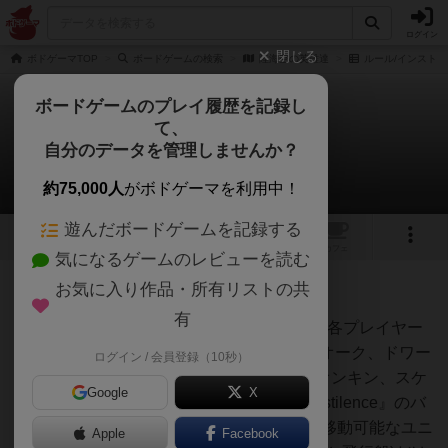
ログイン
閉じる
ボドゲーマTOP
ボードゲームの検索
陸海空の英雄達
ルール/インスト
ボードゲームのプレイ履歴を記録し
て、
陸海空の英雄達
自分のデータを管理しませんか？
chacoさんのルール/インスト
約75,000人
がボドゲーマを利用中！
遊んだボードゲームを記録する
1
1
トップ
画像
動画
レビュー
カフェ
気になるゲームのレビューを読む
お気に入り作品・所有リストの共
98名
1名
0
1年以上前
有
『Heroes of Land, Air & Sea』において、各プレイヤー
が担当することになる種族（ヒューマン、オーク、ドワー
ログイン / 会員登録（10秒）
フ、エルフと、『Order of Chaos』のライオンキン、スケ
Google
X
ルトン、リザードマン、ゴブリンに、『Pestilence』のバ
ードフォーク、半魚人の合計10種類）毎の移動可能なユニ
Apple
Facebook