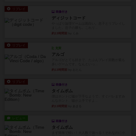
リプレイ
画像付き
ディジットコード
やっぱり論理ゲームは面白い。息子とリプレイし
ました。息子の勝ち。これリ...
約13時間前
by くみ
リプレイ
充実
アルゴ
アルゴがとても好きで、たぶんプレイ回数が最も
多いゲームです。なんといっ...
約13時間前
by おとん
リプレイ
画像付き
タイムボム
僕はホントに嘘が下手なようで、すぐバレますみ
んなホント、嘘が上手ですよ...
約13時間前
by あまる
レビュー
画像付き
タイムボム
まず簡単で軽い！大人数で遊べる！それなのに小