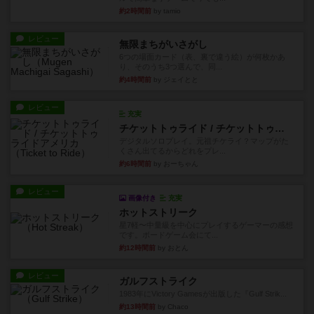
約2時間前
by tamio
レビュー
無限まちがいさがし
6つの場面カード（表、裏で違う絵）が何枚かあ
り、そのうち3つ選んで、同...
約4時間前
by ジェイとと
レビュー
充実
チケットトゥライド / チケットトゥライドアメリカ
デジタルソロプレイ。元祖チケライ？マップがた
くさん出てるからどれをプレ...
約6時間前
by おーちゃん
レビュー
画像付き
充実
ホットストリーク
星7軽〜中量級を中心にプレイするゲーマーの感想
です。ボードゲーム会にて...
約12時間前
by おとん
レビュー
ガルフストライク
1983年にVictory Gamesが出版した『Gulf Strik...
約13時間前
by Chaco