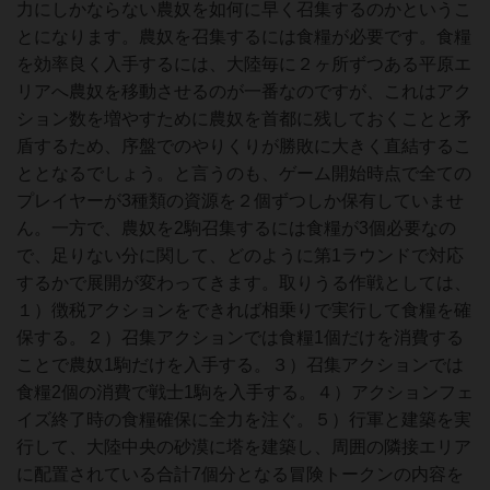
力にしかならない農奴を如何に早く召集するのかというこ
とになります。農奴を召集するには食糧が必要です。食糧
を効率良く入手するには、大陸毎に２ヶ所ずつある平原エ
リアへ農奴を移動させるのが一番なのですが、これはアク
ション数を増やすために農奴を首都に残しておくことと矛
盾するため、序盤でのやりくりが勝敗に大きく直結するこ
ととなるでしょう。と言うのも、ゲーム開始時点で全ての
プレイヤーが3種類の資源を２個ずつしか保有していませ
ん。一方で、農奴を2駒召集するには食糧が3個必要なの
で、足りない分に関して、どのように第1ラウンドで対応
するかで展開が変わってきます。取りうる作戦としては、
１）徴税アクションをできれば相乗りで実行して食糧を確
保する。２）召集アクションでは食糧1個だけを消費する
ことで農奴1駒だけを入手する。３）召集アクションでは
食糧2個の消費で戦士1駒を入手する。４）アクションフェ
イズ終了時の食糧確保に全力を注ぐ。５）行軍と建築を実
行して、大陸中央の砂漠に塔を建築し、周囲の隣接エリア
に配置されている合計7個分となる冒険トークンの内容を