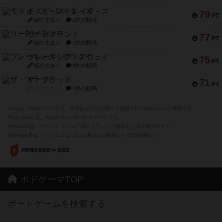
モズビ－ズ・レイダ－ズ
79
PT
紹介文あり
1件の投稿
リー対グラント
77
PT
紹介文あり
1件の投稿
ブレーキング・アウェイ
75
PT
紹介文あり
4件の投稿
ザ・フラッド
71
PT
紹介文なし
1件の投稿
※Apple、Apple のロゴ は、米国および他の国々で登録されたApple Inc.の商標です。
※App Store は、Apple Inc.のサービスマークです。
※Android は、グーグル インコーポレイテッドの商標または登録商標です。
※Google Play とそのロゴは、Google Inc.の商標または登録商標です。
ボドゲーマTOP
ボードゲームを検索する