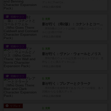
デッキに‘Fuel Ca...
1年以上前
の投稿
戦略やコツ
充実
影が行く（痔2版）：コナントとコールドウェル
序列9番のコナントは4枚、10番のコールドウェ
ルには1枚の‘Old ...
1年以上前
の投稿
戦略やコツ
充実
影が行く：ヴァン・ウォールとノリス
序列7番のウォールは主席パイロットですが、意
外なことに個人デッキには...
1年以上前
の投稿
戦略やコツ
充実
影が行く：ブレアーとクラーク
序列5番の生物学者であるブレアーの場合、各々
20枚からなる個人デッキ...
1年以上前
の投稿
リプレイ
充実