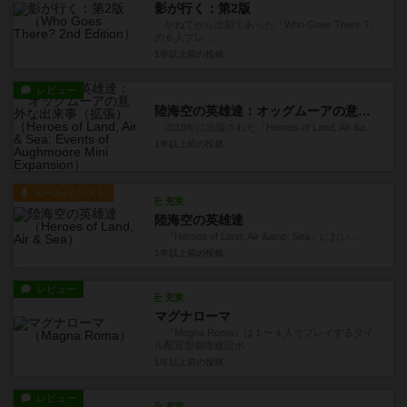
影が行く：第2版
かねてから念願であった『Who Goes There ?』
の６人プレ...
1年以上前
の投稿
レビュー
陸海空の英雄達：オッグムーアの意外な出来事（拡張）
2018年に出版された『Heroes of Land, Air &a...
1年以上前
の投稿
ルール/インスト
充実
陸海空の英雄達
『Heroes of Land, Air &amp; Sea』におい...
1年以上前
の投稿
レビュー
充実
マグナローマ
『Magna Roma』は１〜４人でプレイするタイ
ル配置型都市建設ボ...
1年以上前
の投稿
レビュー
充実