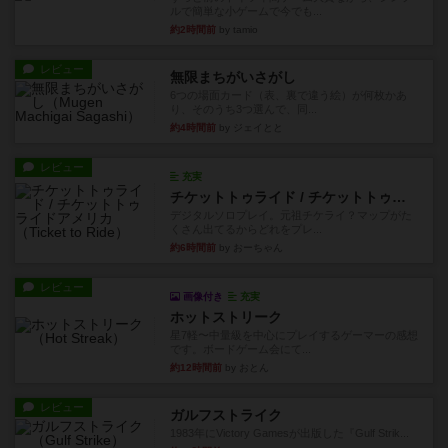
ルで簡単な小ゲームで今でも...
約2時間前
by tamio
レビュー
無限まちがいさがし
6つの場面カード（表、裏で違う絵）が何枚かあ
り、そのうち3つ選んで、同...
約4時間前
by ジェイとと
レビュー
充実
チケットトゥライド / チケットトゥライドアメリカ
デジタルソロプレイ。元祖チケライ？マップがた
くさん出てるからどれをプレ...
約6時間前
by おーちゃん
レビュー
画像付き
充実
ホットストリーク
星7軽〜中量級を中心にプレイするゲーマーの感想
です。ボードゲーム会にて...
約12時間前
by おとん
レビュー
ガルフストライク
1983年にVictory Gamesが出版した『Gulf Strik...