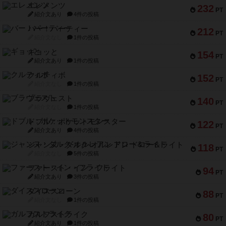
エレメンツ
232
PT
紹介文あり
4件の投稿
バー！パーティー
212
PT
紹介文なし
1件の投稿
ギョッと
154
PT
紹介文あり
1件の投稿
クルティボ
152
PT
紹介文なし
1件の投稿
ブラヴェスト
140
PT
紹介文なし
1件の投稿
ドブル：ポケットモンスター
122
PT
紹介文あり
4件の投稿
ジャンヌ・ダルク-オルレアン ドロー＆ライト
118
PT
紹介文なし
5件の投稿
ファースト・イン・フライト
94
PT
紹介文あり
3件の投稿
ダイススローン
88
PT
紹介文なし
1件の投稿
ガルフストライク
80
PT
紹介文あり
1件の投稿