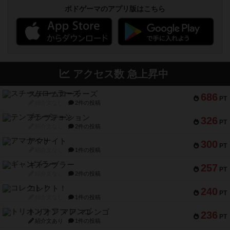
ボドゲーマのアプリ版はこちら
アクセス数 急上昇中
スチームローラーズ
686
PT
紹介文なし
2件の投稿
テンプテーション
326
PT
紹介文なし
2件の投稿
アマナイト
300
PT
紹介文なし
1件の投稿
ギャンブラー
257
PT
紹介文なし
2件の投稿
コレクト！
240
PT
紹介文なし
1件の投稿
トリオンフ ア マレンゴ
236
PT
紹介文あり
1件の投稿