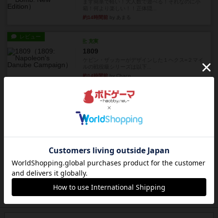
まず簡単で軽い！大人数で遊べる！それなのに小
箱！何より楽しい！！正体隠...
約14時間前
by あまる
レビュー
充実
1809
ケビン・ザッカーがデザインした１ヘクス=２マイ
ルの戦役級シリーズは以下...
約14時間前
by Chaco
ルール/インスト
画像付き
充実
クマタ
ゲームの目的ゲーム終了時にあなたのクランの見
えているドミノで最も多くの...
約14時間前
by jurong
ルール/インスト
画像付き
充実
ベラ・ビスタ
概要と目的小さな町ベラビスタは、風光明媚な公
園と曲がりくねった川が広が...
約15時間前
by jurong