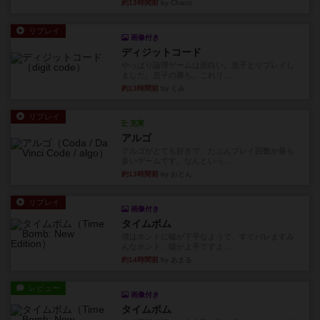
約13時間前
by Chaco
リプレイ
画像付き
ディジットコード
やっぱり論理ゲームは面白い。息子とリプレイし
ました。息子の勝ち。これリ...
約13時間前
by くみ
リプレイ
充実
アルゴ
アルゴがとても好きで、たぶんプレイ回数が最も
多いゲームです。なんといっ...
約13時間前
by おとん
リプレイ
画像付き
タイムボム
僕はホントに嘘が下手なようで、すぐバレますみ
んなホント、嘘が上手ですよ...
約14時間前
by あまる
レビュー
画像付き
タイムボム