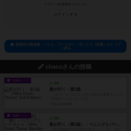
ログイン/会員登録でコメント
ログインする
陸海空の英雄達：バトル・ブースター・ボックス（拡張）のトップ
に戻る
chacoさんの投稿
戦略やコツ
充実
影が行く：第2版
このゲームではプレイ中に3回ある食事ラウンド
で缶詰カードをプレイでき...
1年以上前
の投稿
戦略やコツ
充実
影が行く（第2版）：ベニングとバークレイ
航空整備師である序列11番のベニングは、個人