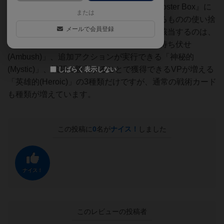
す。2024年の再販時に登場した『Battle Booster Box』に
または
は、新たな戦術カードとして、強力ではあるものの使い捨
メールで会員登録
てとなる戦術カードが用意されています。該当するのは、
ゲーム序盤で重宝する資源消費の少ない「待ち伏せ
(Ambush)」、追加アクションが実行できる「神秘的
(Mystic)」、戦闘に勝利することで獲得できるVPが増える
しばらく表示しない
「英雄的(Heroic)」の3種類だけですが、通常の戦術カード
も種類が増えています。
この投稿に
0
名が
ナイス！
しました
ナイス！
このレビューの投稿者