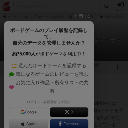
ログイン
閉じる
ボドゲーマTOP
ボードゲームの検索
陸海空の英雄達
陸海空の英雄達：
ボードゲームのプレイ履歴を記録し
て、
陸海空の英雄達：バトル・ブースター・ボッ
自分のデータを管理しませんか？
クス（拡張）
chacoさんのレビュー
約75,000人
がボドゲーマを利用中！
遊んだボードゲームを記録する
1
1
トップ
画像
動画
レビュー
カフェ
気になるゲームのレビューを読む
お気に入り作品・所有リストの共
73名
0名
0
1年以上前
有
ログイン / 会員登録（10秒）
『Heroes of Land, Air & Sea』における戦闘解決では、
各プレイヤーが常に保有し続ける７種類の戦術カードを互
Google
X
いに出し合って、戦術に応じた資源を消費する代わりに、
Apple
Facebook
カードに指定されたVPを獲得できるようになっていま