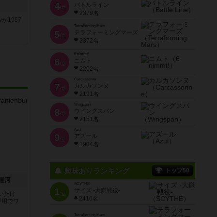
4
バトルライン
位
2379名
yが1957
Terraforming Mars
5
テラフォーミングマーズ
位
2372名
6 nimmt!
6
ニムト
位
2202名
Carcassonne
7
カルカソンヌ
位
2191名
Wingspan
8
ウイングスパン
位
2151名
Azul
9
アズール
位
1904名
興味ありランキング
トップ50
運河
SCYTHE
1
サイズ -大鎌戦役-
位
いたけ
2416名
専用でワ
Terraforming Mars