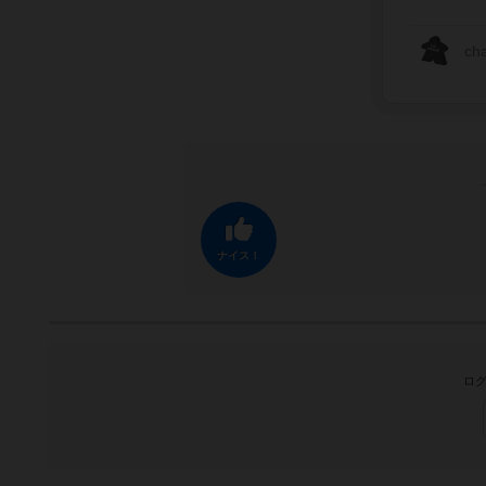
ch
ナイス！
ログ