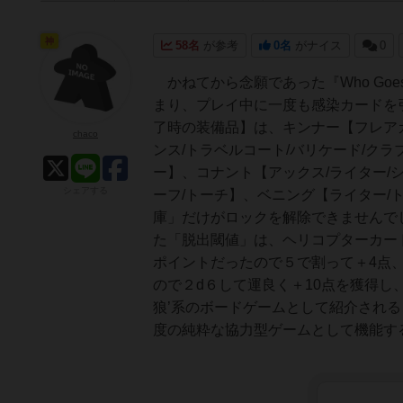
神
58名
が参考
0名
がナイス
0
かねてから念願であった『Who Goe
まり、プレイ中に一度も感染カードを
了時の装備品】は、キンナー【フレアガ
chaco
ンス/トラベルコート/バリケード/クラ
ー】、コナント【アックス/ライター/
シェアする
ーフ/トーチ】、ベニング【ライター/
庫」だけがロックを解除できませんで
た「脱出閾値」は、ヘリコプターカード
ポイントだったので５で割って＋4点
ので２d６して運良く＋10点を獲得し
狼’系のボードゲームとして紹介されること
度の純粋な協力型ゲームとして機能す