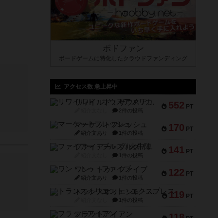
ボドファン
ボードゲームに特化したクラウドファンディング
アクセス数 急上昇中
リワイルド：サウスアメリカ
552
PT
紹介文なし
2件の投稿
マーケットフレッシュ
170
PT
紹介文あり
1件の投稿
ファイアー・ブルズ / 火牛陣
141
PT
紹介文なし
1件の投稿
ワン・トゥ・ファイブ
122
PT
紹介文あり
1件の投稿
トランスオリエント・エクスプレス
119
PT
紹介文なし
1件の投稿
フラットアイアン
118