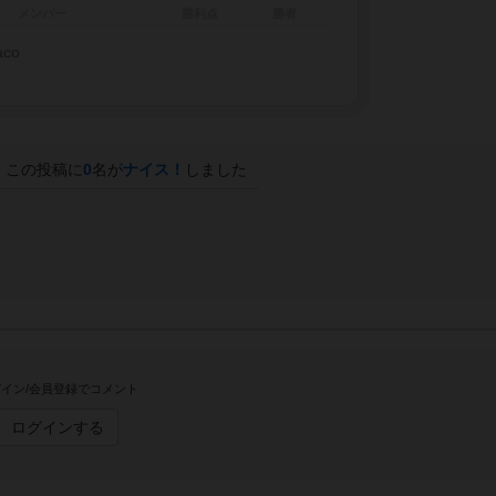
メンバー
勝利点
勝者
aco
この投稿に
0
名が
ナイス！
しました
イン/会員登録でコメント
ログインする