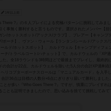
1年以上前
s There ?』の６人プレイによる究極パターンに挑戦してみま
引く事無く勝利すると言うものです。選択されたメンバー【括
ン/ホットスポット/アックス/クラブ】、ブレアー【キャンプ
ブ/ポーチ】、ヴァン・ウォール【ランタン/シールド/アックス/
シールド/ホットスポット】、カルドウェル【キャンプディフェン
トーチ/トラベルコート/ハチェット】で、カルドウェルの「XP
した。全18ラウンドを3時間ほどで最後までプレイし、最終的
の合計が22点、カルドウェルを除いた5人分の合計XP過剰在庫
、ヘリコプターボーナスロールは「マニュアルカード」を入手
、合計36点は目標の人数分×6点にぎりぎり届いて勝利しました。
が多い『Who Goes There ?』ですが、慎重にプレイすれ
ることも証明できましたので、思い込みを捨てて挑戦してみて