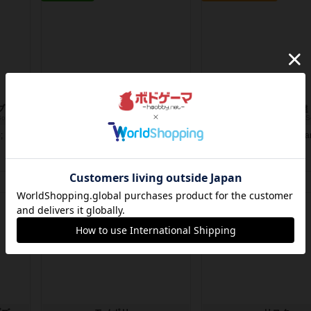
陸海空の英雄達：バトル・ブースター・ボックス（拡張）
陸海空の英雄達：オッグムーアの意外な出来事（拡張）
陸海空の英雄達
Heroes of Land, Air & Sea: Battle Booster Box
Heroes of Land, Air & Sea: Events of Aughmoore Mini Expansion
Heroes of Land, Air & 
;
2018年に出版された『Heroes of
『Heroes of Land, Air &a
Land, Air &amp...
Sea』において、...
1年以上前
の投稿
1年以上前
の投稿
レビュー
レビュー