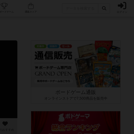
ログイン
カフェ/店舗
人気ボードゲーム
通販ストア
ボードゲーム通販
オンラインストアで7,500商品を販売中
のおすすめ