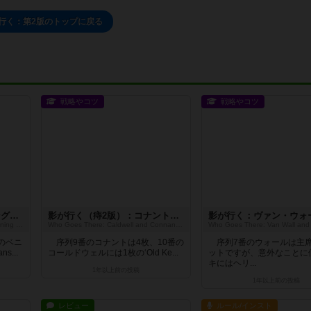
行く：第2版のトップに戻る
戦略やコツ
戦略やコツ
影が行く（第2版）：ベニングとバークレイ
影が行く（痔2版）：コナントとコールドウェル
Who Goes There: Barclay and Benning Character Expansion Pack
Who Goes There: Caldwell and Connant Character Expansion Pack
のベニ
序列9番のコナントは4枚、10番の
序列7番のウォールは主
s...
コールドウェルには1枚の‘Old Ke...
ットですが、意外なことに
キにはヘリ...
1年以上前
の投稿
1年以上前
の投稿
レビュー
ルール/インスト