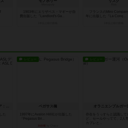
ブズ
モノポリー
リスク
Monopoly
Risk
f
1903年にエリザベス・マギーが自
フランスのMiro Compan
費出版した『Landlord's Ga...
年に出版した『La Conq...
1年以上前
の投稿
1年以上前
の投稿
レビュー
レビュー
ストリート・オブ・ファイア：ASLデラックスモジュール1
ペガサス橋
オラニエンブルガー
版した
1997年にAvalon Hill社が出版した
存在をうっすらと認識して
『Pegasus Bri...
ど、セールやってて、2人
カプレと...
34分前
by Chaco