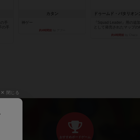
カタン
枚の手
神ゲー
『Squad Leader』用の
手の手
として発売されたマップの#9.
約4時間前
by アプー
約4時間前
by Chaco
閉じる
、
おすすめボードゲーム