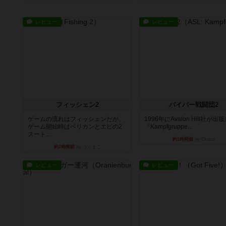
レビュー
レビュー
フィッシェン2
パイパー戦闘団2
ゲームの流れはフィッシェンだが、
1996年にAvalon Hill社が出
ゲーム開始時はペリカンとエビの2
『Kampfgruppe...
スート...
約1時間前
by Chaco
約1時間前
by うらまこ
レビュー
レビュー