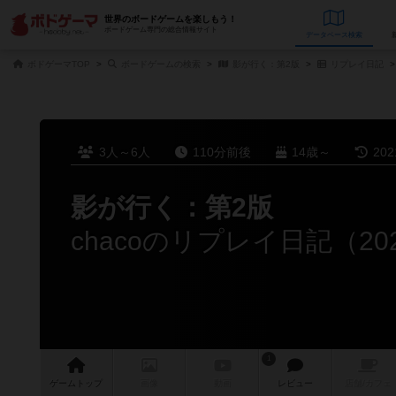
世界のボードゲームを楽しもう！
ボードゲーム専門の総合情報サイト
データベース
検
ボドゲーマTOP
ボードゲームの検索
影が行く：第2版
リプレイ日記
3人～6人
110分前後
14歳～
20
影が行く：第2版
chacoのリプレイ日記（20
1
ゲーム
トップ
画像
動画
レビュー
店舗/
カフェ