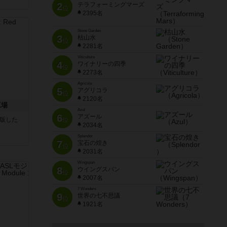
2
テラフォーミングマーズ
位
2395名
Stone Garden
3
枯山水
位
2281名
Viticulture
4
ワイナリーの四季
位
2273名
Agricola
5
アグリコラ
位
2120名
工場
Azul
6
アズール
が出版した
位
2034名
Splendor
7
宝石の煌き
位
2031名
Wingspan
8
ウイングスパン
位
2007名
7 Wonders
9
世界の七不思議
位
1921名