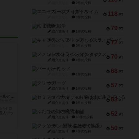
PT
紹介文なし
2件の投稿
エコーズ・オブ・タイム
118
PT
紹介文なし
8件の投稿
南北戦争
79
PT
紹介文あり
1件の投稿
キャプテン・フリップ：イスラ・ボンバ
72
PT
紹介文なし
2件の投稿
メメントオンラインタクティクス
70
PT
紹介文あり
4件の投稿
パーミッド
68
PT
紹介文なし
1件の投稿
クリーグ
57
PT
紹介文あり
1件の投稿
影が行く：ヴァン・ウォールとノリス
セミファイナル ～お前はまだ生きている～
53
PT
Who Goes There: Van Wall and Norris Character Expansion Pack
紹介文あり
1件の投稿
席パイロ
ふたつの街の物語
52
個人デッ
PT
紹介文あり
18件の投稿
クランク! ：冒険者たち（拡張）
50
PT
紹介文あり
4件の投稿