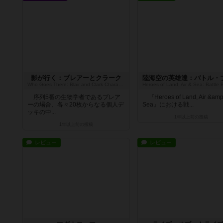
影が行く：ブレアーとクラーク
Who Goes There: Blair and Clark Character Expansion Pack
序列5番の生物学者であるブレア
『Heroes of Land, Air &amp
ーの場合、各々20枚からなる個人デ
Sea』における戦...
ッキの中...
1年以上前
の投稿
1年以上前
の投稿
レビュー
レビュー