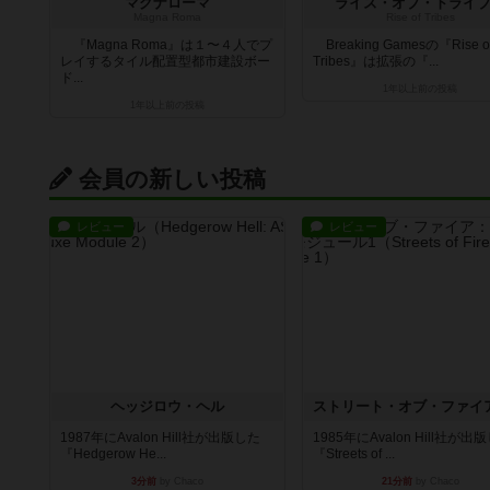
マグナローマ
ライズ・オブ・トライ
Magna Roma
Rise of Tribes
『Magna Roma』は１〜４人でプ
Breaking Gamesの『Rise o
レイするタイル配置型都市建設ボー
Tribes』は拡張の『...
ド...
1年以上前
の投稿
1年以上前
の投稿
会員の新しい投稿
レビュー
レビュー
ヘッジロウ・ヘル
1987年にAvalon Hill社が出版した
1985年にAvalon Hill社が出
『Hedgerow He...
『Streets of ...
3分前
by Chaco
21分前
by Chaco