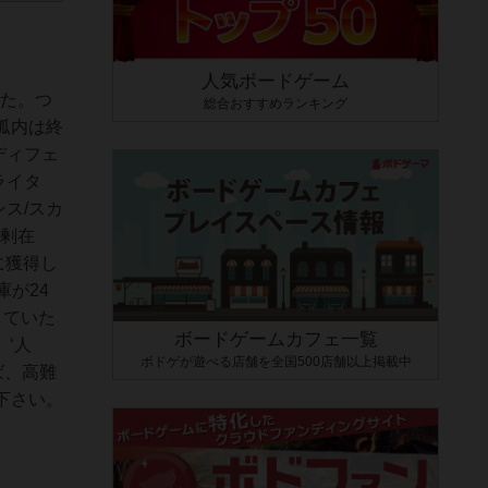
人気ボードゲーム
した。つ
総合おすすめランキング
弧内は終
ディフェ
ライタ
ス/スカ
過剰在
に獲得し
が24
していた
ボードゲームカフェ一覧
‘人
ボドゲが遊べる店舗を全国500店舗以上掲載中
ば、高難
下さい。