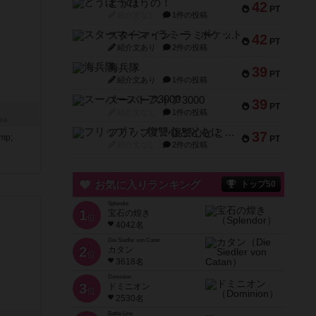
とうほうの！
42
PT
紹介文なし
1件の投稿
スターマイン・ラミー ポケット
42
PT
紹介文あり
2件の投稿
海兵隊
39
PT
紹介文あり
1件の投稿
スーパーストア3000
39
PT
紹介文なし
1件の投稿
Sea
フリップ７：復讐心とともに
37
mp;
PT
紹介文なし
2件の投稿
お気に入りランキング
トップ50
Splendor
1
宝石の煌き
位
4042名
Die Siedler von Catan
2
カタン
位
3618名
Dominion
3
ドミニオン
位
2530名
Battle Line