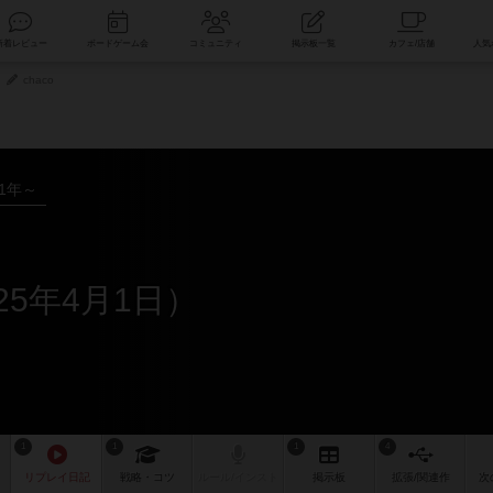
索
新着レビュー
ボードゲーム会
コミュニティ
掲示板一覧
chaco
21年～
25年4月1日）
1
1
1
4
リプレイ
日記
戦略
・コツ
ルール
/インスト
掲示板
拡張/関連
作
次