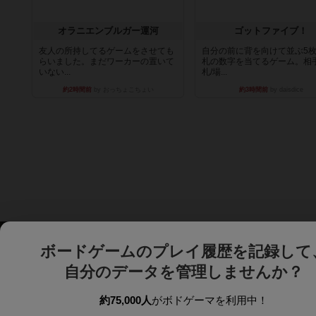
オラニエンブルガー運河
ゴットファイブ！
友人の所持してるゲームをさせても
自分の前に背を向けて並ぶ5
らいました。まだワーカーの置いて
札の数字を当てるゲーム。相
いない...
札/場...
約2時間前
by おっちょこちょい
約3時間前
by daisdice
ボードゲームのプレイ履歴を記録して
自分のデータを管理しませんか？
約75,000人
がボドゲーマを利用中！
ボドゲーマTOP
ボードゲーム通販