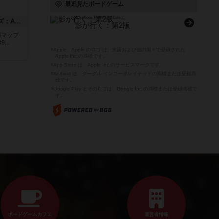
最近見たボードゲーム
Who Goes There? 2nd Edition
ドゥームド・バタリオンズ：ASLモジュール11
影が行く：第2版
追加マップ
..
※Apple、Apple のロゴ は、米国および他の国々で登録された
Apple Inc.の商標です。
※App Store は、Apple Inc.のサービスマークです。
※Android は、グーグル インコーポレイテッドの商標または登録商
標です。
※Google Play とそのロゴは、Google Inc.の商標または登録商標で
す。
ボードゲームカフェ
運営者情報