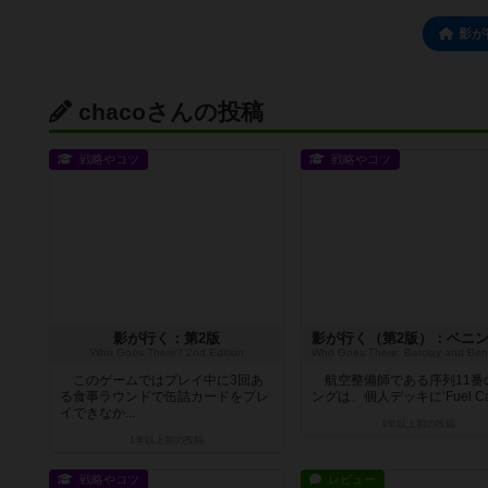
影が
chacoさんの投稿
戦略やコツ
戦略やコツ
影が行く：第2版
Who Goes There? 2nd Edition
このゲームではプレイ中に3回あ
航空整備師である序列11番
る食事ラウンドで缶詰カードをプレ
ングは、個人デッキに‘Fuel Can
イできなか...
1年以上前
の投稿
1年以上前
の投稿
戦略やコツ
レビュー