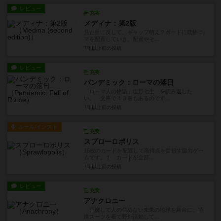
レビュー
充実
メディナ：第2版
見た目に反して、ギャップ萌え？ボードに建物コ
マを配置していき、配置やそ...
7年以上前
の投稿
レビュー
充実
パンデミック：ローマの落日
「ローマ人の物語」塩野七生 を読み返した
い。 文庫で４３巻もあるのです...
7年以上前
の投稿
ルール/インスト
充実
スプローロポリス
15枚のカードを配置して高得点を目指す協力ゲー
ムです。１ カードが全部...
7年以上前
の投稿
レビュー
充実
アナクロニー
荒廃して人の住めない未来の地球を舞台に、特
殊スーツを着て野外活動して...