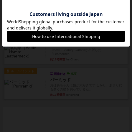
約16時間前
by mob567
レビュー
コンセプト
親のプレイヤーがお題を決めて限られたヒントの
中から他のプレイヤーに当て...
約16時間前
by mob567
レビュー
海兵隊
1988年にVictory Gamesが出版した
『Leathernec...
約16時間前
by Chaco
ルール/インスト
画像付き
充実
パーミッド
おばあちゃんは猫が大好きです!しかし、あまりに
も多くの猫を飼っているた...
約16時間前
by jurong