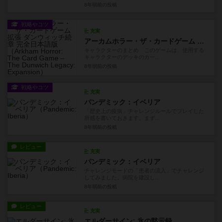
8年弱前
の投稿
戦略やコツ
充実
アーカムホラー・ザ・カードゲーム 拡張 ダンウィッチ続章 完全日本語版
キャラクターのまとめ このゲームは、使用する
キャラクターのデッキのカー...
8年弱前
の投稿
戦略やコツ
充実
パンデミック：イベリア
「歴史上の疫病」チャレンジルールでプレイした
所感を書いておきます。まず...
8年弱前
の投稿
レビュー
充実
パンデミック：イベリア
チャレンジモードの「患者の流入」でチャレンジ
してみました。病院を建設し...
8年弱前
の投稿
レビュー
充実
エルダーサイン: 氷の黙示録