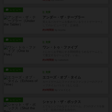
レビュー
充実
アンダー・ザ・テーブラー
笑えるバカゲームを集めているライトゲーマーと
してのレビューです。正体隠...
約3時間前
by toyota
レビュー
充実
ワン・トゥ・ファイブ
とにかくお手軽にすき間時間をうめるゲームとし
て重宝するゲームです。いわ...
約4時間前
by nabekoh
レビュー
充実
エコーズ・オブ・タイム
カードゲームにファイナルファンタジーのアクテ
ィブタイムバトル（もしくは...
約8時間前
by ジェイとと
レビュー
シャット・ザ・ボックス
とてもシンプルなダイスゲーム。2つのダイスを振
って、出目の合計を自分の...