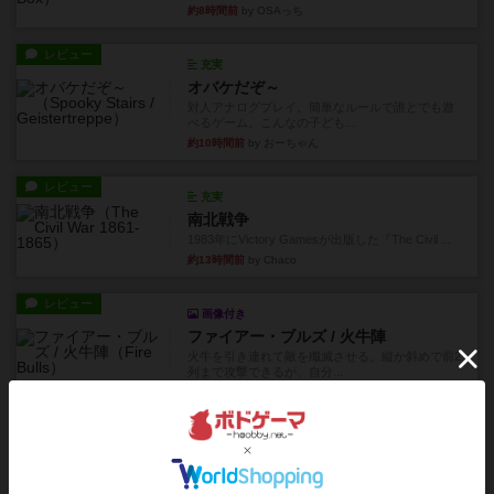
約8時間前
by OSAっち
レビュー
充実
オバケだぞ～
対人アナログプレイ。簡単なルールで誰とでも遊
べるゲーム。こんなの子ども...
約10時間前
by おーちゃん
レビュー
充実
南北戦争
1983年にVictory Gamesが出版した『The Civil ...
約13時間前
by Chaco
レビュー
画像付き
ファイアー・ブルズ / 火牛陣
火牛を引き連れて敵を殲滅させる。縦か斜めで前2
列まで攻撃できるが、自分...
約15時間前
by うらまこ
レビュー
フリップ７
カードをめくるかパスをするかを決めてパスした
時のカード数字が得点になる...