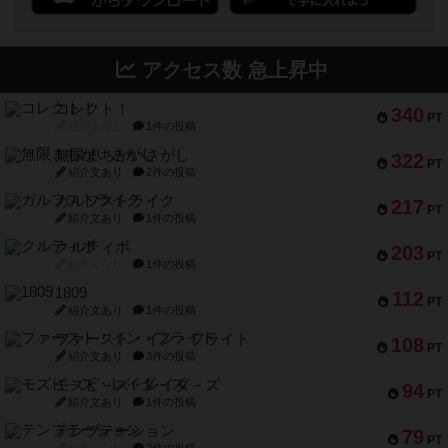
アクセス数 急上昇中
コレクト！
340
PT
紹介文なし
1件の投稿
無限まちがいさがし
322
PT
紹介文あり
2件の投稿
ガルフストライク
217
PT
紹介文あり
1件の投稿
クルティボ
203
PT
紹介文なし
1件の投稿
1809
112
PT
紹介文あり
1件の投稿
ファースト・イン・フライト
108
PT
紹介文あり
3件の投稿
モズビ－ズ・レイダ－ズ
94
PT
紹介文あり
1件の投稿
テンプテーション
79
PT