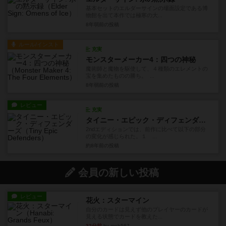
基本セットのエルダーサインの場面設定である博
物館を出て本作では極寒の大...
8年弱前
の投稿
ルール/インスト
充実
モンスターメーカー4：四つの神秘
魔術師と魔物を駆使して、４種類のエレメントの
宝を集めたものの勝ち。 ...
8年弱前
の投稿
レビュー
充実
タイニー・エピック・ディフェンダーズ
2ndエディションでは、前作に比べて以下の部分
の変化が感じられた。１ ...
約8年前
の投稿
会員の新しい投稿
レビュー
花火：スターマイン
自分のカードは見えず他のプレイヤーのカードが
見える状態でカードを教えた...
32分前
by mob567