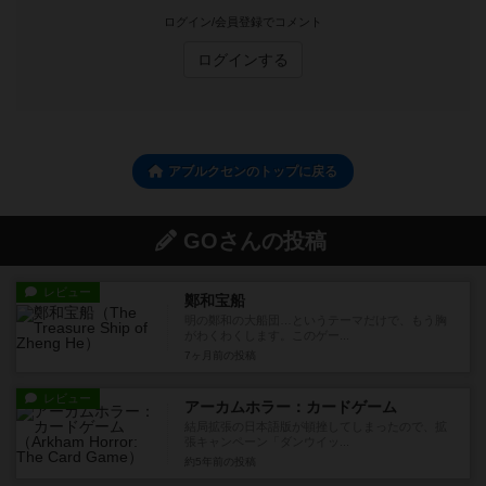
ログイン/会員登録でコメント
ログインする
アブルクセンのトップに戻る
GOさんの投稿
レビュー
鄭和宝船
明の鄭和の大船団…というテーマだけで、もう胸
がわくわくします。このゲー...
7ヶ月前
の投稿
レビュー
アーカムホラー：カードゲーム
結局拡張の日本語版が頓挫してしまったので、拡
張キャンペーン「ダンウイッ...
約5年前
の投稿