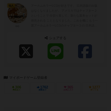
アーカムホラーLCGが好きです。 日本語版の出版
仙人
はなくなりましたが、 アメリカではチャプター２
ということで 仕切り直して、新たな基本セットが
発売される こととなりました。これを機に もう一
度アーカムホラーLCGのチャプター２の 日本語版
GO
が出ることを期待しています！
シェアする
マイボードゲーム登録者
306
1762
365
1277
興味あり
経験あり
お気に入り
持ってる