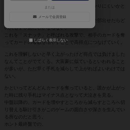
初めはルールというか、ゲームのつぼが分かりにくいかと
または
思う。
メールで会員登録
初期手札が１３枚。１枚だせば１点なので全部出せたらど
の人も１３点にしかならない。
これを「スナッチ」と呼ばれる攻撃で、相手のカードを奪
しばらく表示しない
ってカードの母数を増やすことで高得点につなげていく。
これを理解しないと早く上がったけど得点では負けました
なんてことがでてくる。大富豪に似ているといわれること
が多いが、ただ早く手札を減らして上がればよいわけでは
ない。
かといってどんどんカードを奪っていると、誰かが上がっ
た時に残り手札はマイナス点となって大泣きを見る。
中盤以降の、カードを増やすところから減らすところへ切
り替える駆け引きがこのゲームの面白さや深さを生んでい
る所なのだと思う。
ホント最終盤での、