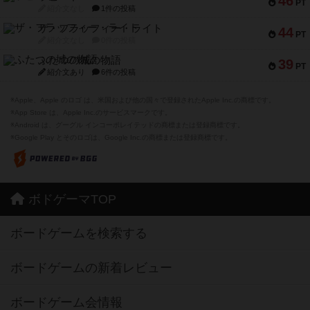
46
PT
紹介文なし
1件の投稿
ザ・フラッフィー・ライト
44
PT
紹介文なし
0件の投稿
ふたつの城の物語
39
PT
紹介文あり
6件の投稿
※Apple、Apple のロゴ は、米国および他の国々で登録されたApple Inc.の商標です。
※App Store は、Apple Inc.のサービスマークです。
※Android は、グーグル インコーポレイテッドの商標または登録商標です。
※Google Play とそのロゴは、Google Inc.の商標または登録商標です。
ボドゲーマTOP
ボードゲームを検索する
ボードゲームの新着レビュー
ボードゲーム会情報