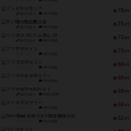
紹介文なし
2件の投稿
インドネシア
78
PT
紹介文あり
2件の投稿
宵と暁の呪文書
75
PT
紹介文あり
8件の投稿
リスボン・トラム 28
73
PT
紹介文あり
9件の投稿
アマナイト
73
PT
紹介文なし
1件の投稿
ブラヴェスト
66
PT
紹介文なし
1件の投稿
スペクタキュラー
60
PT
紹介文なし
1件の投稿
スモールワールド
59
PT
紹介文あり
13件の投稿
ギャンブラー
58
PT
紹介文なし
2件の投稿
Bitter End ブタペスト救出作戦
52
PT
紹介文なし
1件の投稿
ラピード