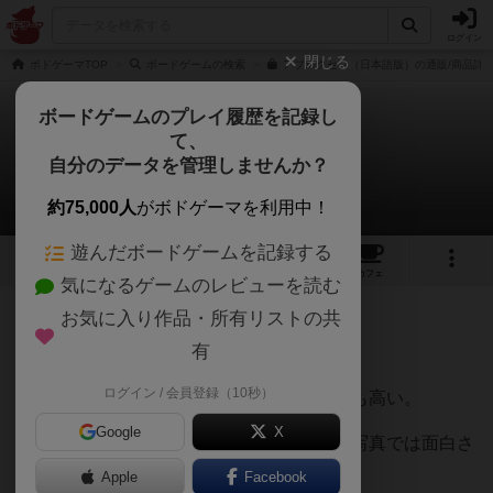
ログイン
閉じる
ボドゲーマTOP
ボードゲームの検索
アブルクセン（日本語版）の通販/商品詳
ボードゲームのプレイ履歴を記録し
て、
アブルクセン
自分のデータを管理しませんか？
GOさんのレビュー
約75,000人
がボドゲーマを利用中！
遊んだボードゲームを記録する
9
1
21
132
トップ
画像
動画
レビュー
カフェ
気になるゲームのレビューを読む
お気に入り作品・所有リストの共
857名
5名
0
9年弱前
有
ログイン / 会員登録（10秒）
これは本当によくできたゲームで、中毒性も高い。
Google
X
残念なのはこんなに面白いのに、イメージ写真では面白さ
が伝わりにくい所。
Apple
Facebook