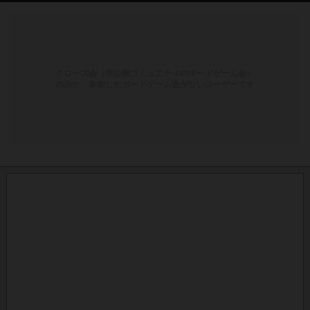
クローズ会（非公開コミュニティのボードゲーム会）
のみか、参加したボードゲーム会がないユーザーです