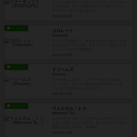
オインクさんはやっぱりコンポーネントがかわい
いですよね。ゲーム内容はゴリゴリ削られてシビ
アですが、女の子受けはよか...
約8年前
の投稿
レビュー
コロレット
Coloretto
みんなで意地悪して、みんなでつらい思いをする
さわやかなゲームです。めちゃくちゃ面白いです
よ。カメレオンの7色9枚ず...
約8年前
の投稿
レビュー
ドリームズ
Dreams
ジャケ買いしました。コンポーネントもかわい
い。（けど、カードの絵はあんまりかわいくな
い） 見た目がかわいいだけのゲ...
約8年前
の投稿
レビュー
ウェルカム・トゥ
Welcome To...
またやりたいので、どこか手に入りやすいところ
で売ってほしいゲームです。各プレイヤーごとの
用紙に記入しながら、住宅街...
約8年前
の投稿