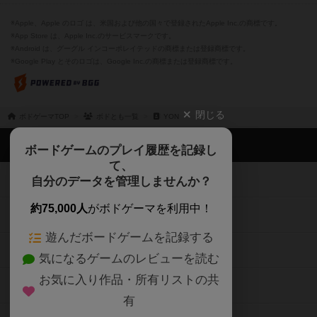
※Apple、Apple のロゴ は、米国および他の国々で登録されたApple Inc.の商標です。
※App Store は、Apple Inc.のサービスマークです。
※Android は、グーグル インコーポレイテッドの商標または登録商標です。
※Google Play とそのロゴは、Google Inc.の商標または登録商標です。
閉じる
ボドゲーマTOP
ボドとも一覧
YON
ボドゲーマTOP
ボードゲームのプレイ履歴を記録し
て、
ボードゲームを検索する
自分のデータを管理しませんか？
約75,000人
がボドゲーマを利用中！
ボードゲームの新着レビュー
遊んだボードゲームを記録する
ボードゲーム会情報
気になるゲームのレビューを読む
お気に入り作品・所有リストの共
メカニクス特集
有