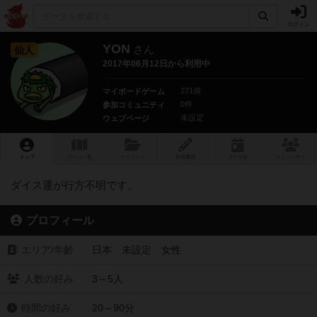
ログイン
YON
さん
仙人
2017年06月12日から利用中
271個
マイボードゲーム
0件
参加コミュニティ
未設定
ウェブページ
トップ
ゲーム一覧
マイリスト
投稿履歴
ボ
ドゲ
会
コミュニティ
ダイス運が行方不明です。
プロフィール
エリア/年齡
日本 未設定 女性
人数の好み
3～5人
時間の好み
20～90分