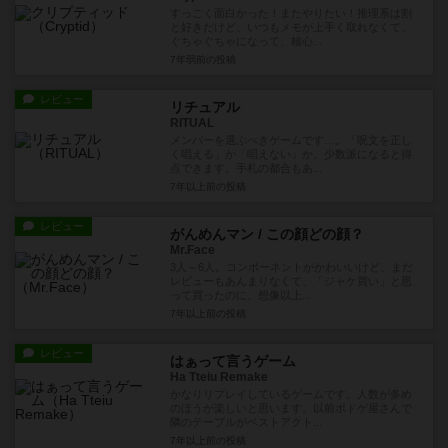
すっごく面白かった！またやりたい！推理系は割
と好きだけど、いつもメモが上手く取れなくて、
ぐちゃぐちゃになって、核心...
7年弱前
の投稿
レビュー
リチュアル
RITUAL
メンバーを選ぶべきゲームです…。「呪文を正し
く唱える」か「唱えない」か。少数派になると得
点できます。手札の都合もあ...
7年以上前
の投稿
レビュー
がんめんマン / この顔どの顔？
Mr.Face
3人～6人。コンポーネントがかわいいけど、まだ
レビューもあんまりなくて、「ジャケ買い」と思
って買ったのに、想像以上...
7年以上前
の投稿
レビュー
はぁって言うゲーム
Ha Tteiu Remake
かなりリプレイしているゲームです。人数が多め
のほうが楽しいと思います。以前ボドゲ屋さんで
隣のテーブルがベストアクト...
7年以上前
の投稿