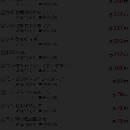
340
PT
紹介文なし
1件の投稿
無限まちがいさがし
322
PT
紹介文あり
2件の投稿
ガルフストライク
217
PT
紹介文あり
1件の投稿
クルティボ
203
PT
紹介文なし
1件の投稿
1809
112
PT
紹介文あり
1件の投稿
ファースト・イン・フライト
108
PT
紹介文あり
3件の投稿
モズビ－ズ・レイダ－ズ
94
PT
紹介文あり
1件の投稿
テンプテーション
79
PT
紹介文なし
2件の投稿
インドネシア
78
PT
紹介文あり
2件の投稿
宵と暁の呪文書
75
PT
紹介文あり
8件の投稿