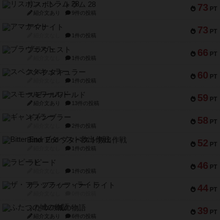
リスボン・トラム 28
73
PT
紹介文あり
9件の投稿
アマナイト
73
PT
紹介文なし
1件の投稿
ブラヴェスト
66
PT
紹介文なし
1件の投稿
スペクタキュラー
60
PT
紹介文なし
1件の投稿
スモールワールド
59
PT
紹介文あり
13件の投稿
ギャンブラー
58
PT
紹介文なし
2件の投稿
Bitter End ブタペスト救出作戦
52
PT
紹介文なし
1件の投稿
ラピード
46
PT
紹介文なし
1件の投稿
ザ・フラッフィー・ライト
44
PT
紹介文なし
0件の投稿
ふたつの城の物語
39
PT
紹介文あり
6件の投稿