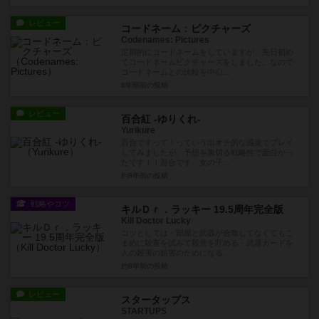
レビュー
コードネーム：ピクチャーズ
Codenames: Pictures
定期的にコードネームをしていますが、先日初め
てコードネームピクチャーズをしました。なので
コードネームとの比較を中心...
8年弱前
の投稿
レビュー
百合紅 -ゆりくれ-
Yurikure
百合ですって！っていう出オチ的な感覚でプレイ
してみましたが、予想を裏切る戦略性で面白かっ
たです！！百合です。女の子...
約8年前
の投稿
戦略やコツ
キルＤｒ．ラッキー 19.5周年完全版
Kill Doctor Lucky
コツとしては・部屋と武器が合致してなくてもこ
まめに殺害を試みて殺意を貯める・武器カードを
人の殺害の妨害のためになる...
約8年前
の投稿
レビュー
スタータップス
STARTUPS