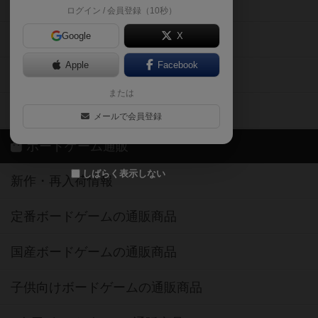
掲示板・トピックス
ログイン / 会員登録（10秒）
Google
X
ボドとも・会員一覧
Apple
Facebook
ボードゲーム業界コラム
または
ボドゲーマご利用案内
メールで会員登録
ボードゲーム通販
しばらく表示しない
新作・再入荷情報
定番ボードゲームの通販商品
国産ボードゲームの通販商品
子供向けボードゲームの通販商品