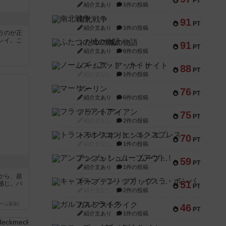
PT
紹介文あり
1件の投稿
南北戦争
91
PT
紹介文あり
1件の投稿
うのが正
レイ。こ
ふたつの城の物語
91
PT
紹介文あり
6件の投稿
ノームズ・アット・ナイト
88
PT
紹介文なし
1件の投稿
マーリン
76
PT
紹介文あり
6件の投稿
フラットアイアン
75
PT
紹介文なし
2件の投稿
トランスオリエント・エクスプレス
70
PT
紹介文なし
1件の投稿
アンブッシュ！：ムーブアウト！
59
PT
紹介文あり
1件の投稿
から、超
キャプテン・フリップ：イスラ・ボンバ
51
感じ。パ
PT
紹介文なし
2件の投稿
ガルフストライク
ーム家族)
46
PT
紹介文あり
1件の投稿