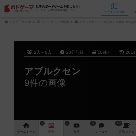
世界のボードゲームを楽しもう！
ボードゲーム専門の総合情報サイト
データベース
検
ボドゲーマTOP
ボードゲームの検索
アブルクセン（日本語版）の通販/商品詳
2人～5人
20分前後
10歳～
201
アブルクセン
9件の画像
9
1
21
132
ゲーム
トップ
画像
動画
レビュー
店舗/
カフェ