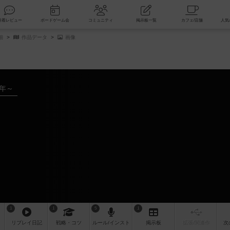
索
新着レビュー
ボードゲーム会
コミュニティ
掲示板一覧
細
作品データ
画像
4年～
1
1
5
1
リプレイ
日記
戦略
・コツ
ルール
/インスト
掲示板
拡張/関連
作
次