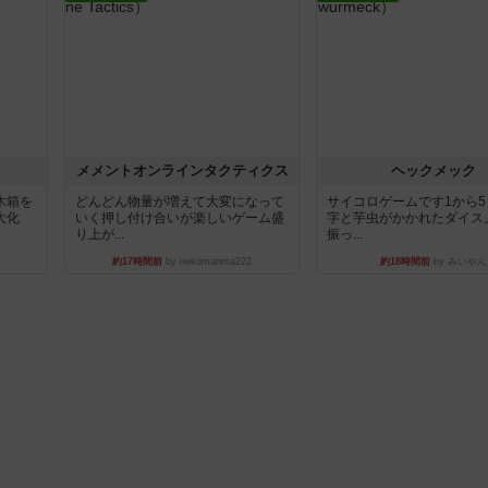
ュ
メメントオンラインタクティクス
ヘックメック
木箱を
どんどん物量が増えて大変になって
サイコロゲームです1から
大化
いく押し付け合いが楽しいゲーム盛
字と芋虫がかかれたダイス
り上が...
振っ...
約17時間前
by nekomanma222
約18時間前
by みいやん