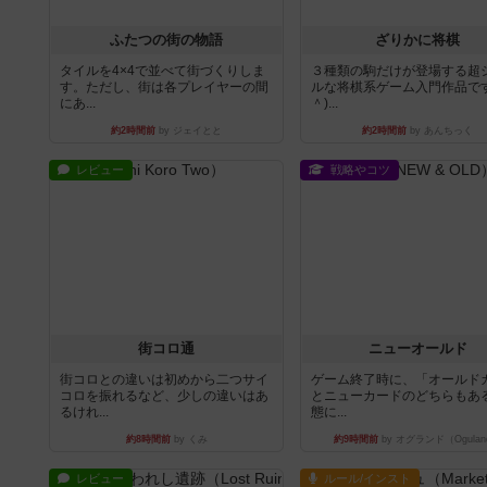
ふたつの街の物語
ざりかに将棋
タイルを4×4で並べて街づくりしま
３種類の駒だけが登場する超
す。ただし、街は各プレイヤーの間
ルな将棋系ゲーム入門作品です
にあ...
＾)...
約2時間前
by ジェイとと
約2時間前
by あんちっく
レビュー
戦略やコツ
街コロ通
ニューオールド
街コロとの違いは初めから二つサイ
ゲーム終了時に、「オールド
コロを振れるなど、少しの違いはあ
とニューカードのどちらもある
るけれ...
態に...
約8時間前
by くみ
約9時間前
by オグランド（Ogulan
レビュー
ルール/インスト