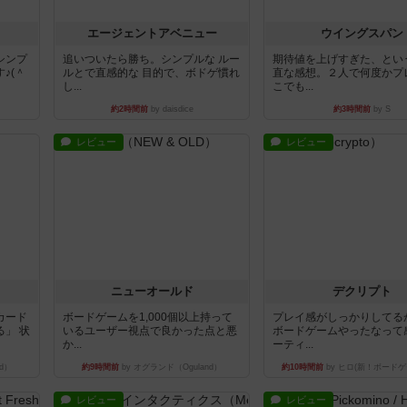
エージェントアベニュー
ウイングスパン
シンプ
追いついたら勝ち。シンプルな ルー
期待値を上げすぎた、とい
♪(＾
ルとで直感的な 目的で、ボドゲ慣れ
直な感想。２人で何度かプ
し...
こでも...
約2時間前
by daisdice
約3時間前
by S
レビュー
レビュー
ニューオールド
デクリプト
カード
ボードゲームを1,000個以上持って
プレイ感がしっかりしてる
」 状
いるユーザー視点で良かった点と悪
ボードゲームやったなって
か...
ーティ...
d）
約9時間前
by オグランド（Oguland）
約10時間前
by ヒロ(新！ボードゲ
レビュー
レビュー