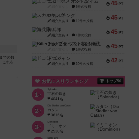
エコーズ・オブ・タイム
45
PT
紹介文なし
8件の投稿
スカルキング
45
PT
紹介文あり
12件の投稿
海兵隊
45
PT
紹介文あり
1件の投稿
Bitter End ブタペスト救出作戦
45
PT
紹介文なし
1件の投稿
5までの数
ドコジャン
42
PT
。これを
紹介文あり
10件の投稿
お気に入りランキング
トップ50
Splendor
1
宝石の煌き
位
4041名
Die Siedler von Catan
2
カタン
位
3616名
Dominion
3
ドミニオン
位
2530名
Battle Line