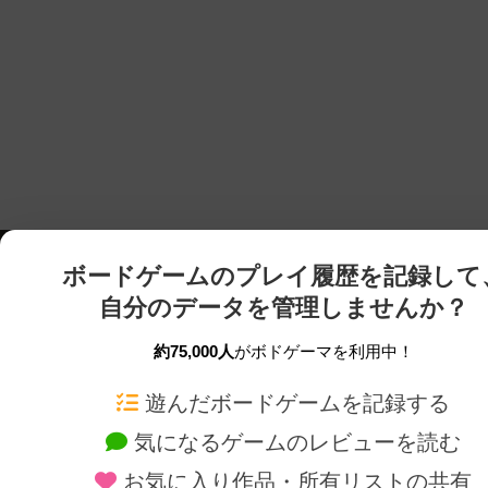
ボードゲームのプレイ履歴を記録して
自分のデータを管理しませんか？
約75,000人
がボドゲーマを利用中！
ボドゲーマTOP
ボードゲーム通販
遊んだボードゲームを記録する
気になるゲームのレビューを読む
ボードゲームを検索する
新作・再入荷情報
お気に入り作品・所有リストの共有
ボードゲームの新着レビュー
定番ボードゲームの通販