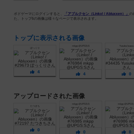
ボドゲーマにログインすると、
「アブルクセン（Linko! / Abluxxen）」
の
た、トップ6の画像は様々なページで表示されます。
トップに表示される画像
mkpp @UPGS:S
Yusuke Izawa
ぽっくり
4
4
0
アップロードされた画像
mkpp @UPGS:S
mkpp @UPGS:
たつきち
0
0
0