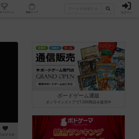
ログイン
カフェ/店舗
人気ボードゲーム
通販ストア
ボードゲーム通販
オンラインストアで7,500商品を販売中
のおすすめ