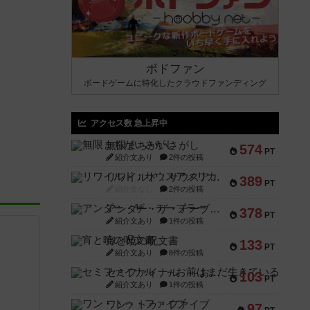
ボドファン
ボードゲームに特化したクラウドファンディング
アクセス数 急上昇中
無限まちがいさがし
574
PT
紹介文あり
2件の投稿
リワイルド：サウスアメリカ
389
PT
紹介文なし
2件の投稿
アンダー・ザ・テーブラー
378
PT
紹介文あり
1件の投稿
宵と暁の呪文書
133
PT
紹介文あり
8件の投稿
セミファイナル ～お前はまだ生きている～
103
PT
紹介文あり
1件の投稿
ワン・トゥ・ファイブ
97