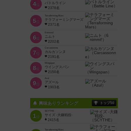
4
バトルライン
位
2378名
Terraforming Mars
5
テラフォーミングマーズ
位
2371名
6 nimmt!
6
ニムト
位
2202名
Carcassonne
7
カルカソンヌ
位
2191名
Wingspan
8
ウイングスパン
位
2150名
Azul
9
アズール
位
1903名
興味ありランキング
トップ50
SCYTHE
1
サイズ -大鎌戦役-
位
2415名
Terraforming Mars