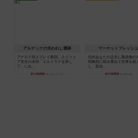
アルナックの失われし遺跡
マーケットフレッシ
アナログ対人プレイ数回。クニツィ
目的あなたの店先に農産物の
ア先生の名作「エルドラドを探し
戦略的に積み重ねて在庫を最
て」にあ...
し、競合...
約12時間前
by おーちゃん
約17時間前
by jurong