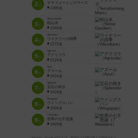
2
テラフォーミングマーズ
位
2395名
Stone Garden
3
枯山水
位
2280名
Viticulture
4
ワイナリーの四季
位
2272名
Agricola
5
アグリコラ
位
2120名
Azul
6
アズール
位
2034名
Splendor
7
宝石の煌き
位
2029名
Wingspan
8
ウイングスパン
位
2006名
7 Wonders
9
世界の七不思議
位
1920名
※Apple、Apple のロゴ は、米国および他の国々で登録された