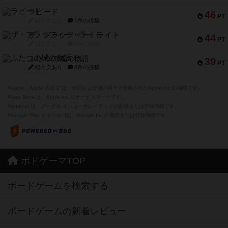
ラピード
46
PT
紹介文なし
1件の投稿
ザ・フラッフィー・ライト
44
PT
紹介文なし
0件の投稿
ふたつの城の物語
39
PT
紹介文あり
6件の投稿
※Apple、Apple のロゴ は、米国および他の国々で登録されたApple Inc.の商標です。
※App Store は、Apple Inc.のサービスマークです。
※Android は、グーグル インコーポレイテッドの商標または登録商標です。
※Google Play とそのロゴは、Google Inc.の商標または登録商標です。
ボドゲーマTOP
ボードゲームを検索する
ボードゲームの新着レビュー