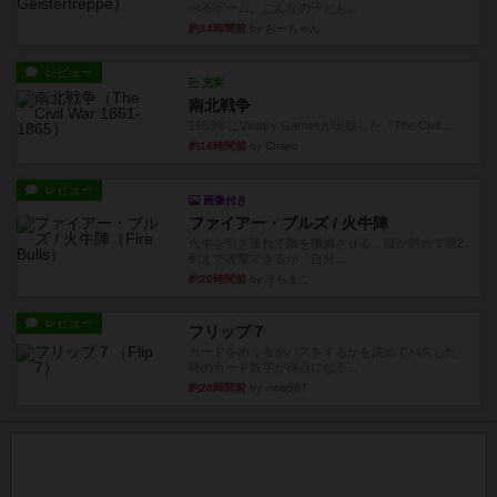
べるゲーム。こんなの子ども...
約14時間前
by おーちゃん
レビュー
充実
南北戦争
1983年にVictory Gamesが出版した『The Civil ...
約18時間前
by Chaco
レビュー
画像付き
ファイアー・ブルズ / 火牛陣
火牛を引き連れて敵を殲滅させる。縦か斜めで前2
列まで攻撃できるが、自分...
約20時間前
by うらまこ
レビュー
フリップ７
カードをめくるかパスをするかを決めてパスした
時のカード数字が得点になる...
約20時間前
by mob567