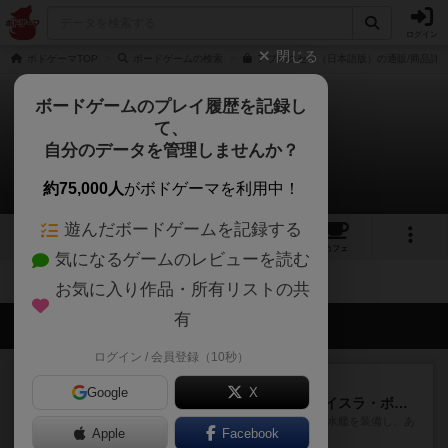
ログイン
閉じる
ボドゲーマTOP
ボードゲームの検索
アブルクセン（日本語版）の通販/商品詳
ボードゲームのプレイ履歴を記録し
て、
アブルクセン
自分のデータを管理しませんか？
拡張/関連作品 0件
約75,000人
がボドゲーマを利用中！
遊んだボードゲームを記録する
9
1
21
132
トップ
画像
動画
レビュー
カフェ
気になるゲームのレビューを読む
お気に入り作品・所有リストの共
有
会員の新しい投稿
ログイン / 会員登録（10秒）
ルール/インスト
画像付き
充実
Google
X
キャプテン・フリップ：イスラ・ボンバ
イスラ・ボンバを探しに出航!潜水艦を装備し、あ
Apple
Facebook
なたの乗組員を監獄から解...