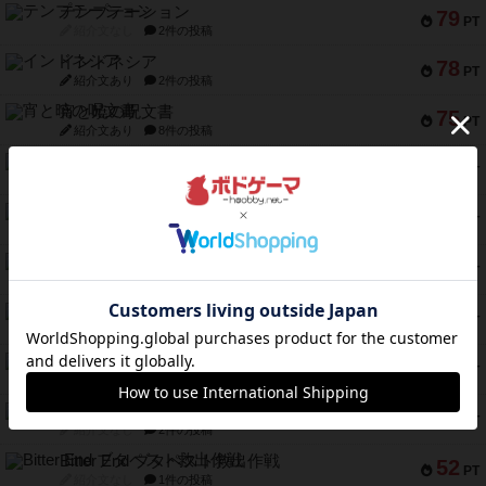
テンプテーション
79
PT
紹介文なし
2件の投稿
インドネシア
78
PT
紹介文あり
2件の投稿
宵と暁の呪文書
75
PT
紹介文あり
8件の投稿
リスボン・トラム 28
73
PT
紹介文あり
9件の投稿
アマナイト
73
PT
紹介文なし
1件の投稿
ブラヴェスト
66
PT
紹介文なし
1件の投稿
スペクタキュラー
60
PT
紹介文なし
1件の投稿
スモールワールド
59
PT
紹介文あり
13件の投稿
ギャンブラー
58
PT
紹介文なし
2件の投稿
Bitter End ブタペスト救出作戦
52
PT
紹介文なし
1件の投稿