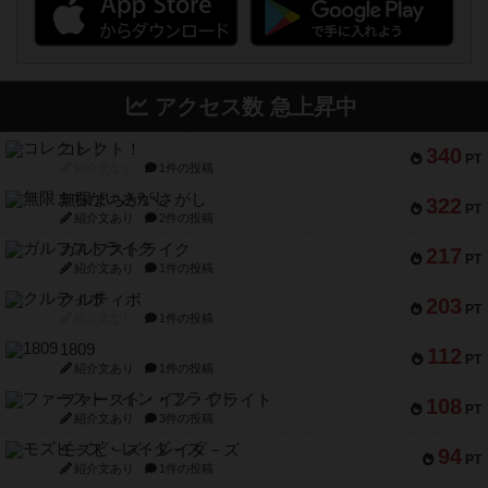
アクセス数 急上昇中
コレクト！
340
PT
紹介文なし
1件の投稿
無限まちがいさがし
322
PT
紹介文あり
2件の投稿
ガルフストライク
217
PT
紹介文あり
1件の投稿
クルティボ
203
PT
紹介文なし
1件の投稿
1809
112
PT
紹介文あり
1件の投稿
ファースト・イン・フライト
108
PT
紹介文あり
3件の投稿
モズビ－ズ・レイダ－ズ
94
PT
紹介文あり
1件の投稿