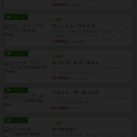
約8時間前
by toyota
レビュー
充実
ワン・トゥ・ファイブ
とにかくお手軽にすき間時間をうめるゲームとし
て重宝するゲームです。いわ...
約9時間前
by nabekoh
レビュー
充実
エコーズ・オブ・タイム
カードゲームにファイナルファンタジーのアクテ
ィブタイムバトル（もしくは...
約13時間前
by ジェイとと
レビュー
シャット・ザ・ボックス
とてもシンプルなダイスゲーム。2つのダイスを振
って、出目の合計を自分の...
約13時間前
by OSAっち
レビュー
充実
オバケだぞ～
対人アナログプレイ。簡単なルールで誰とでも遊