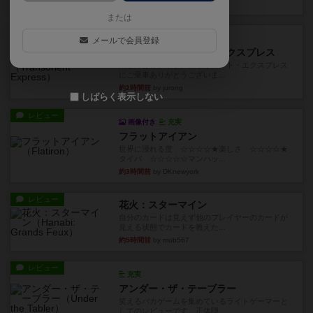
約2時間前
by jurong
または
ルール/インスト
画像付き
充実
メールで会員登録
トランスオリエント・エクスプレス
乗客の皆様、トランスオリエント・エクスプレス
にご乗車ありがとうございま...
約2時間前
by jurong
しばらく表示しない
レビュー
画像付き
充実
フラットアイアン
世界に浸れる度 ☆☆☆☆★楽しさ ☆☆☆☆★
タイパ ☆☆☆☆☆マンハッ...
約3時間前
by DKnewyork
レビュー
花火：スターマイン
自分のカードは見えず他のプレイヤーのカードが
見える状態でカードを教えた...
約5時間前
by mob567
レビュー
充実
アンダー・ザ・テーブラー
笑えるバカゲームを集めているライトゲーマーと
してのレビューです。正体隠...