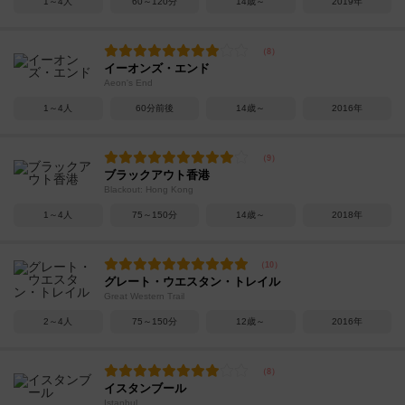
1～4人
60～120分
14歳～
2019年
イーオンズ・エンド
Aeon's End
1～4人
60分前後
14歳～
2016年
ブラックアウト香港
Blackout: Hong Kong
1～4人
75～150分
14歳～
2018年
グレート・ウエスタン・トレイル
Great Western Trail
2～4人
75～150分
12歳～
2016年
イスタンブール
Istanbul