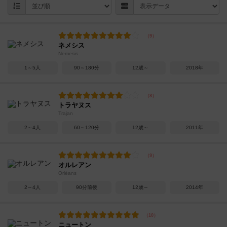
ネメシス
Nemesis
1～5人
90～180分
12歳～
2018年
トラヤヌス
Trajan
2～4人
60～120分
12歳～
2011年
オルレアン
Orléans
2～4人
90分前後
12歳～
2014年
ニュートン