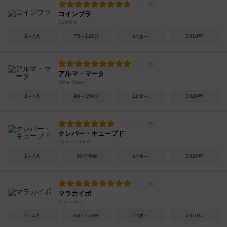
コインブラ
Coimbra
2～4人
75～120分
14歳～
2018年
アルマ・マータ
Alma Mater
2～4人
90～150分
12歳～
2020年
クレバー・キューブド
Clever Cubed
1～4人
30分前後
14歳～
2020年
マラカイボ
Maracaibo
1～4人
60～150分
12歳～
2019年