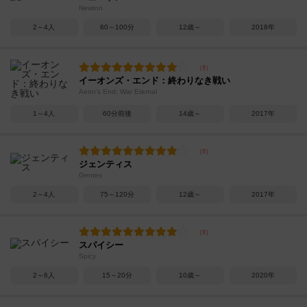
Newton
2～4人
60～100分
12歳～
2018年
イーオンズ・エンド：終わりなき戦い
Aeon's End: War Eternal
1～4人
60分前後
14歳～
2017年
ジェンティス
Gentes
2～4人
75～120分
12歳～
2017年
スパイシー
Spicy
2～6人
15～20分
10歳～
2020年