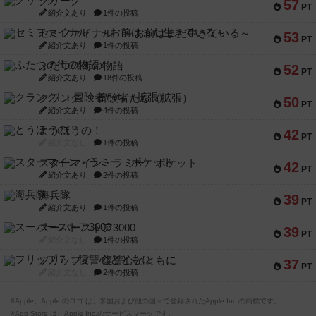
クリーグ
57
PT
紹介文あり
1件の投稿
セミファイナル ～お前はまだ生きている～
53
PT
紹介文あり
1件の投稿
ふたつの街の物語
52
PT
紹介文あり
18件の投稿
クランク! ：冒険者たち（拡張）
50
PT
紹介文あり
4件の投稿
とうほうの！
42
PT
紹介文なし
1件の投稿
スターマイン・ラミー ポケット
42
PT
紹介文あり
2件の投稿
海兵隊
39
PT
紹介文あり
1件の投稿
スーパーストア3000
39
PT
紹介文なし
1件の投稿
フリップ７：復讐心とともに
37
PT
紹介文なし
2件の投稿
※Apple、Apple のロゴ は、米国および他の国々で登録されたApple Inc.の商標です。
※App Store は、Apple Inc.のサービスマークです。