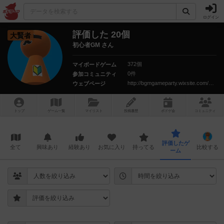
ログイン
評価した 20個
大賢者
初心者GM さん
372個
マイボードゲーム
0件
参加コミュニティ
http://bgmgameparty.wixsite.com/homegame
ウェブページ
トップ
ゲーム一覧
マイリスト
投稿履歴
ボ
ドゲ
会
コミュニティ
評価したゲ
全て
興味あり
経験あり
お気に入り
持ってる
比較する
ーム