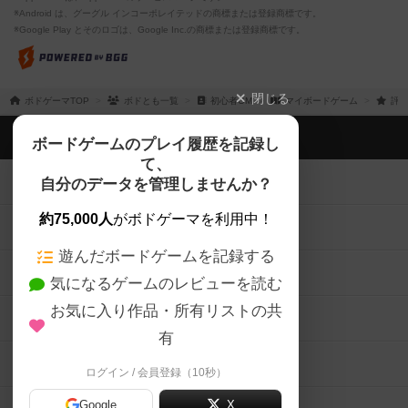
※Android は、グーグル インコーポレイテッドの商標または登録商標です。
※Google Play とそのロゴは、Google Inc.の商標または登録商標です。
閉じる
ボドゲーマTOP
ボドとも一覧
初心者GM
マイボードゲーム
評価
ボドゲーマTOP
ボードゲームのプレイ履歴を記録し
て、
ボードゲームを検索する
自分のデータを管理しませんか？
約75,000人
がボドゲーマを利用中！
ボードゲームの新着レビュー
遊んだボードゲームを記録する
ボードゲーム会情報
気になるゲームのレビューを読む
お気に入り作品・所有リストの共
メカニクス特集
有
掲示板・トピックス
ログイン / 会員登録（10秒）
Google
X