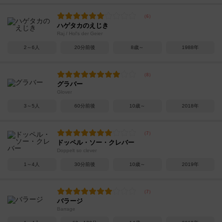
ハゲタカのえじき
Raj / Hol's der Geier
2～6人
20分前後
8歳～
1988年
グラバー
Glover
3～5人
60分前後
10歳～
2018年
ドッペル・ソー・クレバー
Doppelt so clever
1～4人
30分前後
10歳～
2019年
バラージ
Barrage