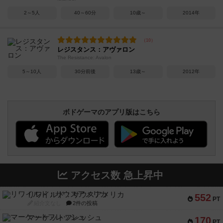
2～5人
40～60分
10歳～
2014年
レジスタンス：アヴァロン
The Resistance: Avalon
5～10人
30分前後
13歳～
2012年
ボドゲーマのアプリ版はこちら
アクセス数 急上昇中
リワイルド：サウスアメリカ
552
PT
紹介文なし
2件の投稿
マーケットフレッシュ
170
PT