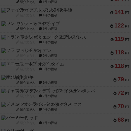
紹介文あり
1件の投稿
ファイアー・ブルズ / 火牛陣
141
PT
紹介文なし
1件の投稿
ワン・トゥ・ファイブ
122
PT
紹介文あり
1件の投稿
トランスオリエント・エクスプレス
119
PT
紹介文なし
1件の投稿
フラットアイアン
118
PT
紹介文なし
2件の投稿
エコーズ・オブ・タイム
118
PT
紹介文なし
8件の投稿
南北戦争
79
PT
紹介文あり
1件の投稿
キャプテン・フリップ：イスラ・ボンバ
72
PT
紹介文なし
2件の投稿
メメントオンラインタクティクス
70
PT
紹介文あり
4件の投稿
パーミッド
68
PT
紹介文なし
1件の投稿