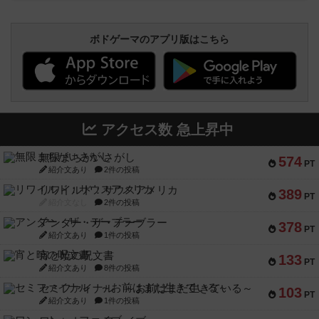
ボドゲーマのアプリ版はこちら
アクセス数 急上昇中
無限まちがいさがし
574
PT
紹介文あり
2件の投稿
リワイルド：サウスアメリカ
389
PT
紹介文なし
2件の投稿
アンダー・ザ・テーブラー
378
PT
紹介文あり
1件の投稿
宵と暁の呪文書
133
PT
紹介文あり
8件の投稿
セミファイナル ～お前はまだ生きている～
103
PT
紹介文あり
1件の投稿