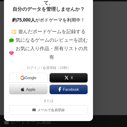
て、
ボードゲームを検索する
自分のデータを管理しませんか？
約75,000人
がボドゲーマを利用中！
ボードゲームの新着レビュー
遊んだボードゲームを記録する
ボードゲーム会情報
気になるゲームのレビューを読む
お気に入り作品・所有リストの共
メカニクス特集
有
掲示板・トピックス
ログイン / 会員登録（10秒）
Google
X
ボドとも・会員一覧
Apple
Facebook
ボードゲーム業界コラム
または
ボドゲーマご利用案内
メールで会員登録
ボードゲーム通販