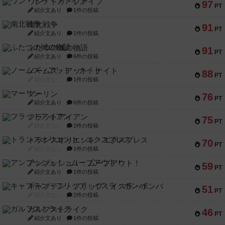
ワン・トゥ・ファイブ
97
PT
紹介文あり
1件の投稿
南北戦争
91
PT
紹介文あり
1件の投稿
ふたつの城の物語
91
PT
紹介文あり
6件の投稿
ノームズ・アット・ナイト
88
PT
紹介文なし
1件の投稿
マーリン
76
PT
紹介文あり
6件の投稿
フラットアイアン
75
PT
紹介文なし
2件の投稿
トランスオリエント・エクスプレス
70
PT
紹介文なし
1件の投稿
アンブッシュ！：ムーブアウト！
59
PT
紹介文あり
1件の投稿
キャプテン・フリップ：イスラ・ボンバ
51
PT
紹介文なし
2件の投稿
ガルフストライク
46
PT
紹介文あり
1件の投稿