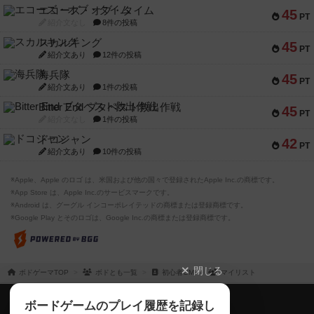
エコーズ・オブ・タイム
45
PT
紹介文なし
8件の投稿
スカルキング
45
PT
紹介文あり
12件の投稿
海兵隊
45
PT
紹介文あり
1件の投稿
Bitter End ブタペスト救出作戦
45
PT
紹介文なし
1件の投稿
ドコジャン
42
PT
紹介文あり
10件の投稿
※Apple、Apple のロゴ は、米国および他の国々で登録されたApple Inc.の商標です。
※App Store は、Apple Inc.のサービスマークです。
※Android は、グーグル インコーポレイテッドの商標または登録商標です。
※Google Play とそのロゴは、Google Inc.の商標または登録商標です。
閉じる
ボドゲーマTOP
ボドとも一覧
初心者GM
マイリスト
ボドゲーマTOP
ボードゲームのプレイ履歴を記録し