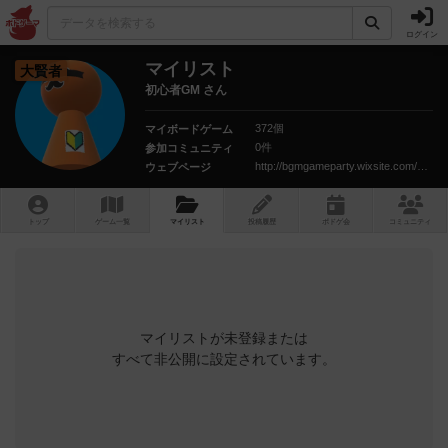
ログイン
マイリスト
大賢者
初心者GM さん
372個
マイボードゲーム
0件
参加コミュニティ
http://bgmgameparty.wixsite.com/homegame
ウェブページ
トップ
ゲーム一覧
マイリスト
投稿履歴
ボ
ドゲ
会
コミュニティ
マイリストが未登録または
すべて非公開に設定されています。