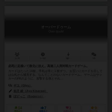
オーバードゥーム
Over dooM
2人用
1～3分
8歳～
0件
必死に足掻いて敗北に抗え。高速二人用対戦カードゲーム。
カードはたった14枚、手札は常に２枚ずつ。 お互いにカードを出して
は山札から補充する、なんてことのないカードゲーム。 ゲームはサッ
カーのPKのように、攻撃する側とそれ...
ギユ（Giyu）
如月 綾（Aya Kisaragi）
ぼどっこ（Bodocco）
14
7
1
9
興味あり
経験あり
お気に入り
持ってる