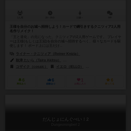
2人用
20～30分
12歳～
0件
王様を自分のお城へ招待しよう！カードで綱引きするクニツィア2人用
名作リメイク！
「王と道化」の元になった、クニツィアの2人用ゲームです。 プレイヤ
ーは王様(もしくは王冠)を自分の城へ招待するべく、様々なカードを駆
使します！ ボード上には王だけ...
ライナー・クニツィア（Reiner Knizia）
秋津 たいら（Taira Akitsu）
カール・ジェームズ・マウントフォード（Kar
コザイク（cosaic）
イエロ（IELLO）
コスモス（KOSMOS）
6
6
1
6
興味あり
経験あり
お気に入り
持ってる
だんじょにんぐべい！2
Dungeoningbei! 2