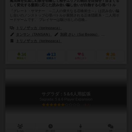
魔法陣を生成し幻獣を召喚して相手エリアの制圧を目指せ！目まぐる
しく変化する盤面に応じた読み合い騙し合いが白熱する心理バトル
『グレート・サマナー ～二人の偉大なる召喚術士～』は読み合い騙
し合いのノンストップ心理バトルが展開される正体隠匿系・二人用ボ
ードゲームです。 プレイヤーは駆け出しの召喚...
トリノザッカ（torinozaca）
タンサン（TANSAN）
別府 さい（Sai Beppu）
トリノザッカ（to
トリノザッカ（torinozaca）
34
13
6
36
興味あり
経験あり
お気に入り
持ってる
サグラダ：5＆6人用拡張
Sagrada: 5 & 6 Player Expansion
6.2
5～6人
20～40分
14歳～
4件