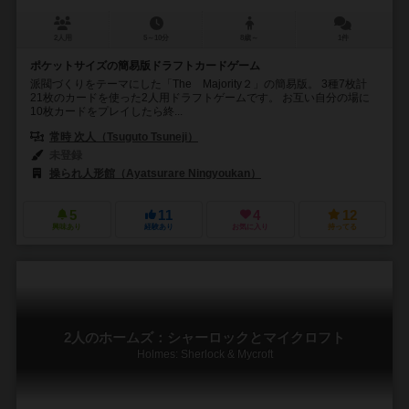
2人用
5～10分
8歳～
1件
ポケットサイズの簡易版ドラフトカードゲーム
派閥づくりをテーマにした「The Majority２」の簡易版。 3種7枚計
21枚のカードを使った2人用ドラフトゲームです。 お互い自分の場に
10枚カードをプレイしたら終...
常時 次人（Tsuguto Tsuneji）
未登録
操られ人形館（Ayatsurare Ningyoukan）
5
11
4
12
興味あり
経験あり
お気に入り
持ってる
2人のホームズ：シャーロックとマイクロフト
Holmes: Sherlock & Mycroft