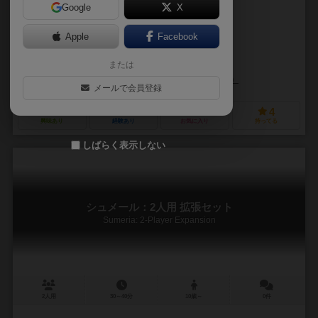
Google
X
作品説明文の編集者を募集中
Apple
Facebook
ケン・フィッシャー（Ken Fisher）
または
未登録
USゲームズ・システムズ（U.S. Games Systems）
メールで会員登録
3
2
0
4
興味あり
経験あり
お気に入り
持ってる
しばらく表示しない
シュメール：2人用 拡張セット
Sumeria: 2-Player Expansion
2人用
30～40分
10歳～
0件