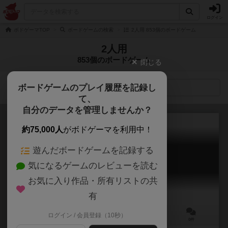
ログイン
ボドゲーマTOP
ボードゲームの検索
2人用 853個のボードゲーム
2人用
853個のボードゲーム
閉じる
ボードゲームのプレイ履歴を記録し
検索メニュー
て、
自分のデータを管理しませんか？
約75,000人
がボドゲーマを利用中！
遊んだボードゲームを記録する
2人用ウィザード
気になるゲームのレビューを読む
Two Player Wizard
お気に入り作品・所有リストの共
有
ログイン / 会員登録（10秒）
2人用
20～60分
6歳～
0件