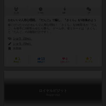
2人用
3～5分
8歳～
1件
かわいい2人用心理戦。『だんご』で騙し、『さくら』を5枚集めよう
春にぴったりのかわいい2人用心理戦！ 「さくら」を5枚取るか「だん
ご」を相手に3枚取らせたら勝ち。 ゲーム中、使うカードは「さくら」
と「だんご」の2種類だけです！ ...
ショウ（Sho）
ショウ（Sho）
未登録
3
13
4
7
興味あり
経験あり
お気に入り
持ってる
ロイヤルビジット
Royal Visit