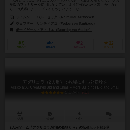
4人用として設計されたこのゲームを3人以下で遊ぶ方法として、1人が
複数のファミリーを使用しなくていいように作られた拡張 しかしなが
らこの拡張によってプレイしやすいようになっ...
ライムント・バルトセック（Raimund Bartossek）
マクシミリアン・マ
ウェブザー・サンティアゴ（Weberson Santiago）
ボードゲーム・アトリエ（Boardgame Atelier）
5
4
2
22
興味あり
経験あり
お気に入り
持ってる
アグリコラ（2人用）：牧場にもっと建物を
Agricola: All Creatures Big and Small – More Buildings Big and Small
6.2
2人用
30分前後
10歳～
2件
2人用ゲーム『アグリコラ:牧場の動物たち』の拡張セット第1弾