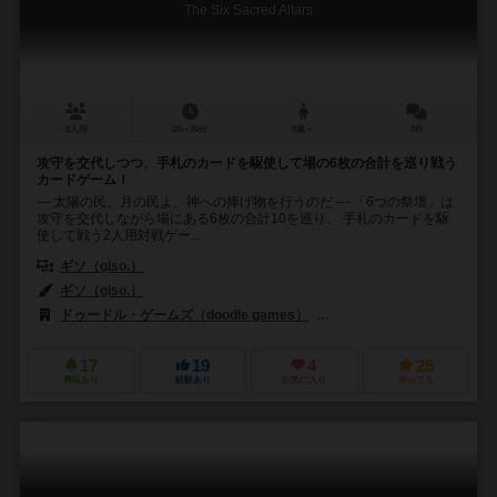
The Six Sacred Altars
2人用
20～30分
8歳～
3件
攻守を交代しつつ、手札のカードを駆使して場の6枚の合計を巡り戦う
カードゲーム！
--- 太陽の民、月の民よ、神への捧げ物を行うのだ --- 「6つの祭壇」は
攻守を交代しながら場にある6枚の合計10を巡り、 手札のカードを駆
使して戦う2人用対戦ゲー...
ギソ（giso.）
ギソ（giso.）
ドゥードル・ゲームズ（doodle games）
ノルカソルカ（norukasor
17
19
4
25
興味あり
経験あり
お気に入り
持ってる