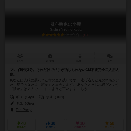
疑心暗鬼の小屋
Gishin Anki no Koya
6.0
2人用
3分前後
11歳～
2件
プレイ時間3分。それだけで相手が信じられないGM不要完全二人用人
狼。
あなたは人狼に襲われた村の生き残りです。 逃げ込んだ先の朽ちかけ
た小屋であなたは『誰か』と出会います。 あなたと同じ境遇だという
『誰か』は２人でここにいようと言います。 しか...
ギユ（Giyu）
ゆり（Yuri）
ギユ（Giyu）
Tea Party
48
66
10
58
興味あり
経験あり
お気に入り
持ってる