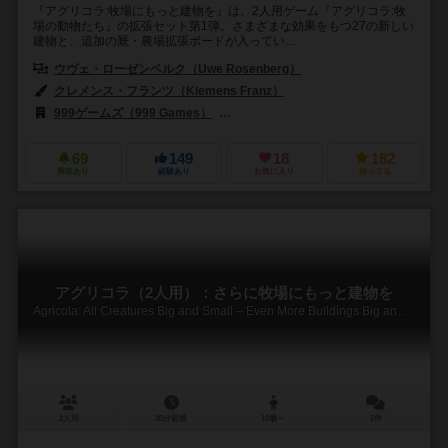
『アグリコラ:牧場にもっと建物を』は、2人用ゲーム『アグリコラ:牧
場の動物たち』の拡張セット第1弾。さまざまな効果をもつ27の新しい
建物と、追加の厩・農場拡張ボードが入ってい...
ウヴェ・ローゼンベルク（Uwe Rosenberg）
クレメンス・フランツ（Klemens Franz）
999ゲームズ（999 Games）
フィロソフィア エディションズ（Filosofi
69
149
18
182
興味あり
経験あり
お気に入り
持ってる
アグリコラ（2人用）：さらに牧場にもっと建物を
Agricola: All Creatures Big and Small – Even More Buildings Big and Small
2人用
30分前後
10歳～
2件