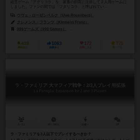
経営ゲーム「アグリコラ」を、家畜の飼育に注目して２人用ゲームに
しました。ファンの間では「フタリコラ」と呼ばれてい...
ウヴェ・ローゼンベルク（Uwe Rosenberg）
クレメンス・フランツ（Klemens Franz）
999ゲームズ（999 Games）
フィロソフィア エディションズ（Filosofi
439
1063
172
775
興味あり
経験あり
お気に入り
持ってる
ラ・ファミリア 大マフィア戦争：2/3人プレイ用拡張
La Famiglia: Expansion for 2 and 3 Players
2～3人
90～180分
16歳～
1件
ラ・ファミリアを3人以下でプレイするべきか？