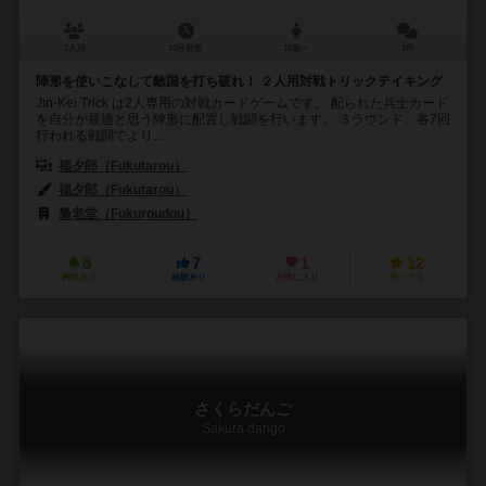
2人用
10分前後
10歳～
1件
陣形を使いこなして敵国を打ち破れ！ ２人用対戦トリックテイキング
Jin-Kei Trick は2人専用の対戦カードゲームです。 配られた兵士カード
を自分が最適と思う陣形に配置し戦闘を行います。 ３ラウンド、各7回
行われる戦闘でより...
福夕郎（Fukutarou）
福夕郎（Fukutarou）
梟老堂（Fukuroudou）
8
7
1
12
興味あり
経験あり
お気に入り
持ってる
さくらだんご
Sakura dango