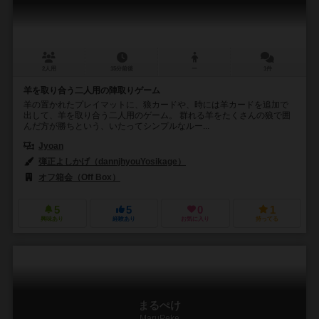
2人用
15分前後
ー
1件
羊を取り合う二人用の陣取りゲーム
羊の置かれたプレイマットに、狼カードや、時には羊カードを追加で
出して、羊を取り合う二人用のゲーム。 群れる羊をたくさんの狼で囲
んだ方が勝ちという、いたってシンプルなルー...
Jyoan
弾正よしかげ（dannjhyouYosikage）
オフ箱会（Off Box）
5
5
0
1
興味あり
経験あり
お気に入り
持ってる
まるぺけ
MaruPeke