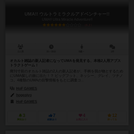
UMA!! ウルトラミラクルアドベンチャー!!
UMA!! Ultra Miracle Adventure!!
6.2
2人用
15～30分
8歳～
1件
オカルト雑誌の新人記者になってUMAを発見する、本格2人用アブス
トラクトゲーム！
廃刊寸前のオカルト雑誌の2人の新人記者が、手柄を我が物とするため
にUMA探しの旅に出た！？ ビッグフット、ネッシー、グレイ、ツチノ
コ。4種類のUMAの目撃情報をもとに調査コ...
HoF GAMES
hogepiyo
HoF GAMES
3
7
4
12
興味あり
経験あり
お気に入り
持ってる