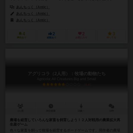
あんちっく（Antic）
あんちっく（Antic）
あんちっく（Antic）
4
2
2
3
興味あり
経験あり
お気に入り
持ってる
アグリコラ（2人用）：牧場の動物たち
Agricola: All Creatures Big and Small
6.4
2人用
30分前後
13歳～
14件
農場を経営していろんな家畜を飼育しよう！２人対戦用の農業拡大再
生産ゲーム
色々な家畜を飼って牧場を経営するボードゲームです。同作者の農場