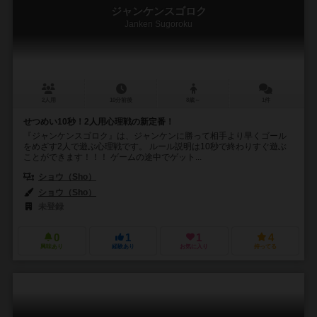
ジャンケンスゴロク
Janken Sugoroku
2人用
10分前後
8歳～
1件
せつめい10秒！2人用心理戦の新定番！
『ジャンケンスゴロク』は、ジャンケンに勝って相手より早くゴール
をめざす2人で遊ぶ心理戦です。 ルール説明は10秒で終わりすぐ遊ぶ
ことができます！！！ ゲームの途中でゲット...
ショウ（Sho）
ショウ（Sho）
未登録
0
1
1
4
興味あり
経験あり
お気に入り
持ってる