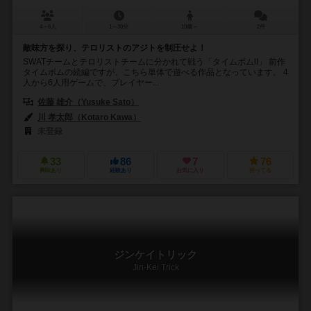
4～6人
1～30分
10歳～
2件
敵味方を探り、テロリストのアジトを制圧せよ！
SWATチームとテロリストチームに分かれて戦う「タイムボムⅡ」 前作
タイムボムの続編ですが、こちら単体で遊べる作品となっています。 4
人から6人用ゲームで、プレイヤー...
佐藤 雄介（Yusuke Sato）
川 孝太郎（Kotaro Kawa）
未登録
33
86
7
76
興味あり
経験あり
お気に入り
持ってる
ジンケイトリック
Jin-Kei Trick