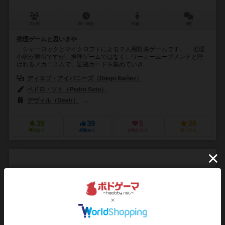
2人用
20～30分
10歳～
0件
推理ゲームと思いきや
シャーロックとマイクロフトによる２人用対決ゲームです。 推理
小説が舞台ですが、推理ゲームではなく、ワーカームーブメントと呼
ばれるメカニズムで、証拠カードを集めていき...
ディエゴ・アイバニーズ（Diego Ibañez）
ペドロ・ソト（Pedro Soto）
デヴィル（Devir）
デビア・アメリカズ（Devir Americas）
コ
39
39
5
28
興味あり
経験あり
お気に入り
持ってる
ニゲルシカ
Nigerushika