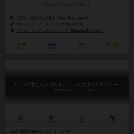
作品説明文の編集者を募集中
ウヴェ・ローゼンベルク（Uwe Rosenberg）
クレメンス・フランツ（Klemens Franz）
フィロソフィア エディションズ（Filosofia Éditions）
ホビージャパン（
66
83
9
106
興味あり
経験あり
お気に入り
持ってる
「二つの罪と三人の死者」 ～二人用脱出ミステリー～
Futatsu no Tsumi to Sannin no Shisha
2人用
20～40分
12歳～
0件
会話で物語を進めるミステリーボドゲ