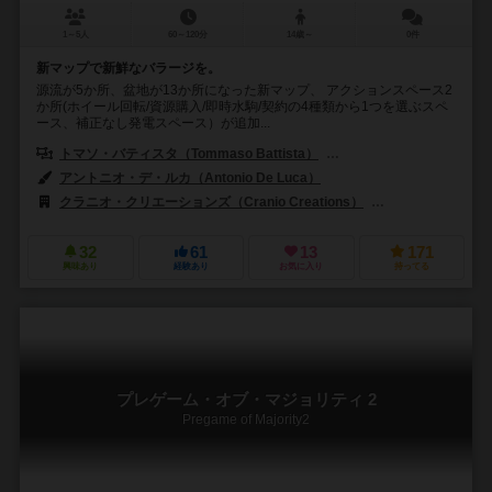
1～5人
60～120分
14歳～
0件
新マップで新鮮なバラージを。
源流が5か所、盆地が13か所になった新マップ、 アクションスペース2
か所(ホイール回転/資源購入/即時水駒/契約の4種類から1つを選ぶスペ
ース、補正なし発電スペース）が追加...
トマソ・バティスタ（Tommaso Battista）
シモーネ・ルチアーニ（Sim
アントニオ・デ・ルカ（Antonio De Luca）
クラニオ・クリエーションズ（Cranio Creations）
クラウド・ゲームズ
32
61
13
171
興味あり
経験あり
お気に入り
持ってる
プレゲーム・オブ・マジョリティ 2
Pregame of Majority2