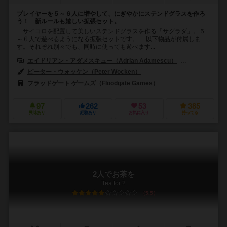
プレイヤーを５～６人に増やして、にぎやかにステンドグラスを作ろ
う！ 新ルールも嬉しい拡張セット。
サイコロを配置して美しいステンドグラスを作る「サグラダ」。５
～６人で遊べるようになる拡張セットです。 以下物品が付属しま
す。それぞれ別々でも、同時に使っても遊べます...
エイドリアン・アダメスキュー（Adrian Adamescu）
ダリル・アンド
ピーター・ウォッケン（Peter Wocken）
フラッドゲート ゲームズ（Floodgate Games）
97
262
53
385
興味あり
経験あり
お気に入り
持ってる
2人でお茶を
Tea for 2
5.5