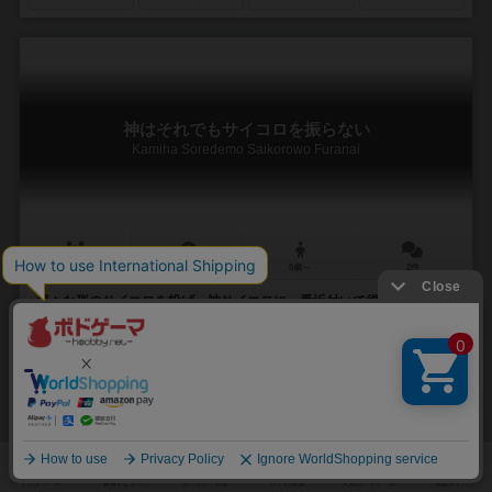
神はそれでもサイコロを振らない
Kamiha Soredemo Saikorowo Furanai
2人用
10～15分
8歳～
2件
様々な形のサイコロを投げ、神サイコロに一番近付いて得点にしよ
う。カーリング的 2人用 ダイスゲーム
《神はそれでもサイコロを振らない 遊び方》 形の違うサイコロを交
互に投げ、1つだけ色の違う12面サイコロ（神サイコロ）に一番近いサ
イコロだけが掛け算で点数になり、これを...
大下 修央（Shuo Oshita）
大下 修央（Shuo Oshita）
スピカデザイン（Spica Design）