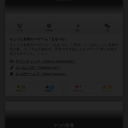
2人用
5分前後
5歳～
1件
ちょっと未来の○×ゲーム「まるぺけ」
ちょっと未来の⚪︎×ゲーム 『まるぺけ』！🐰🚀✨ ここはちょっと未来の
月の裏。 そこでは人知れず、宇宙ウサギ族による ナワバリ争いが繰り
広げられていた…！ シン...
ヤマシタ シンヤ（Shinya Yamashita）
よいねこ247（Yoineko 247）
おっぽゲームズ（Oppo Games）
18
12
7
23
興味あり
経験あり
お気に入り
持ってる
6つの祭壇