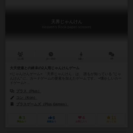
天界じゃんけん
Heaven's Rock-paper-scissors
2人用
15～30分
8歳～
7件
大天使達との終末の2人用じゃんけんゲーム
<じゃんけんゲーム> 「天界じゃんけん」は、 誰もが知っている "じゃ
んけん" に、カードゲームの要素を加えたゲームです。 <懐かしいカー
ドゲーム> ...
プラス（Plus）
コン（Kon）
プラスゲームズ（Plus Games）
3
6
4
11
興味あり
経験あり
お気に入り
持ってる