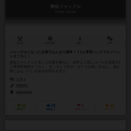
舞妓ジャングル
Maiko Jungle
2人用
15分前後
8歳～
0件
ジャングルになった京都ではんなり競争！？2人専用ハンドマネジメン
トすごろく！
突如ジャングルと化した京都を舞台に、相手より先にゴールを目指す2
人専用変則的すごろく。 すごろくですが、ダイスは使いません。 進む
際にはもっている自分の手札を全て...
イマイ
TORRY
rakugai.jp
10
18
3
12
興味あり
経験あり
お気に入り
持ってる