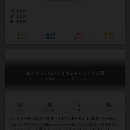
未登録
未登録
未登録
14
34
2
65
興味あり
経験あり
お気に入り
持ってる
あんちっくのバックギャモン２～４人用
Antic Back gammon 2-4 Players
2～4人
10～40分
7歳～
4件
バックギャモン(２人用)を３～４人でも遊べるように改良した作品！
ゲムマ記事(作品紹介) https://gamemarket.jp/game/116157 歴史あるバ
ックギャモン(２人用)を ３～４人でも遊べるようにした作品です...