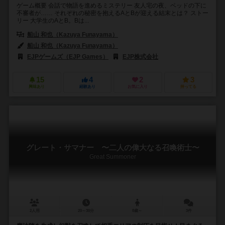
ゲーム概要 会話で物語を進めるミステリー 友人宅の夜、ベッドの下に
不審者が…… それぞれの秘密を抱えるAとBが迎える結末とは？ ストー
リー 大学生のAとB。Bは...
船山 和也（Kazuya Funayama）
船山 和也（Kazuya Funayama）
EJPゲームズ（EJP Games）
EJP株式会社
15
4
2
3
興味あり
経験あり
お気に入り
持ってる
グレート・サマナー 〜二人の偉大なる召喚術士〜
Great Summoner
2人用
20～30分
8歳～
3件