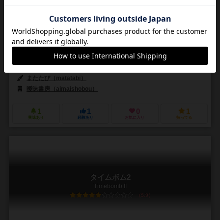
2人用
5～15分
8歳～
0件
鹿になって逃げ切るか、猟師になって仕留めるか。
少しの推理要素と運を味方につけたい2人用非対称狩猟ゲーム。
またたび（matatabi）
またたび（matatabi）
曖昧書房（aimaishobou）
1
1
0
1
興味あり
経験あり
お気に入り
持ってる
タイムボム2
Timebomb II
5.9