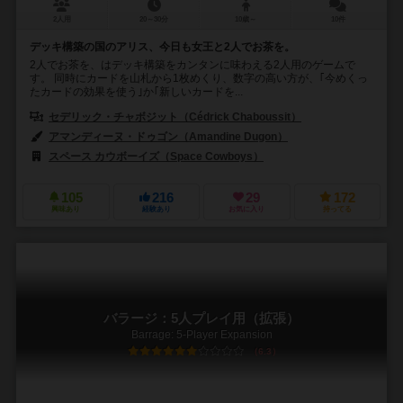
2人用
20～30分
10歳～
10件
デッキ構築の国のアリス、今日も女王と2人でお茶を。
2人でお茶を、はデッキ構築をカンタンに味わえる2人用のゲームで
す。 同時にカードを山札から1枚めくり、数字の高い方が、｢今めくっ
たカードの効果を使う｣か｢新しいカードを...
セデリック・チャボジット（Cédrick Chaboussit）
アマンディーヌ・ドゥゴン（Amandine Dugon）
スペース カウボーイズ（Space Cowboys）
105
216
29
172
興味あり
経験あり
お気に入り
持ってる
バラージ：5人プレイ用（拡張）
Barrage: 5-Player Expansion
6.3