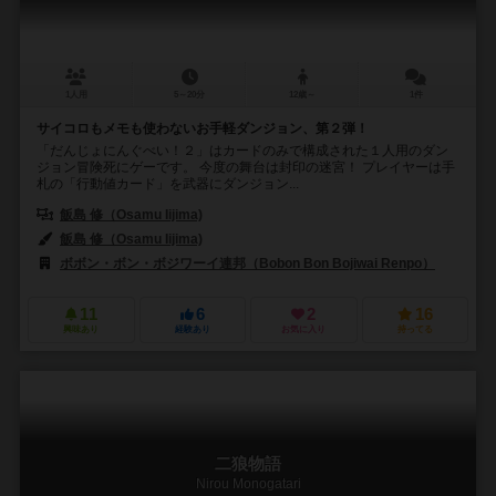
1人用
5～20分
12歳～
1件
サイコロもメモも使わないお手軽ダンジョン、第２弾！
「だんじょにんぐべい！２」はカードのみで構成された１人用のダン
ジョン冒険死にゲーです。 今度の舞台は封印の迷宮！ プレイヤーは手
札の「行動値カード」を武器にダンジョン...
飯島 修（Osamu Iijima)
飯島 修（Osamu Iijima)
ボボン・ボン・ボジワーイ連邦（Bobon Bon Bojiwai Renpo）
11
6
2
16
興味あり
経験あり
お気に入り
持ってる
二狼物語
Nirou Monogatari