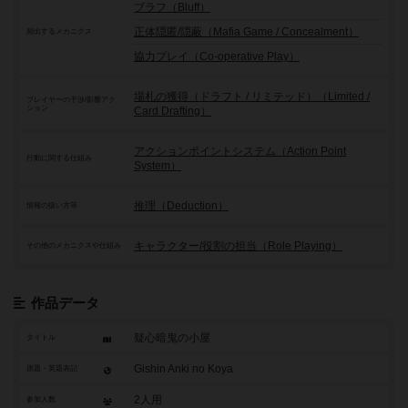
ブラフ（Bluff）
正体隠匿/隠蔽（Mafia Game / Concealment）
頻出するメカニクス
協力プレイ（Co-operative Play）
場札の獲得（ドラフト / リミテッド）（Limited /
プレイヤーの干渉/影響アク
ション
Card Drafting）
アクションポイントシステム（Action Point
行動に関する仕組み
System）
推理（Deduction）
情報の扱い方等
キャラクター/役割の担当（Role Playing）
その他のメカニクスや仕組み
作品データ
疑心暗鬼の小屋
タイトル
Gishin Anki no Koya
原題・英題表記
2人用
参加人数