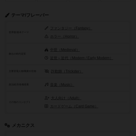
テーマ/フレーバー
ファンタジー（Fantasy）
世界観/基本テーマ
ホラー（Horror）
中世（Medieval）
舞台の時代背景
近世～近代（Modern / Early Modern）
詐欺師（Trickster）
主要登場人物/職業や生物
音楽（Music）
政治経済/各種産業
大人向け（Adult）
その他のコンセプト
カードゲーム（Card Game）
メカニクス