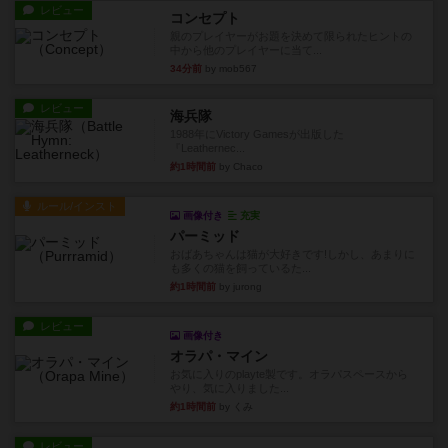
レビュー
コンセプト
親のプレイヤーがお題を決めて限られたヒントの
中から他のプレイヤーに当て...
34分前
by mob567
レビュー
海兵隊
1988年にVictory Gamesが出版した
『Leathernec...
約1時間前
by Chaco
ルール/インスト
画像付き
充実
パーミッド
おばあちゃんは猫が大好きです!しかし、あまりに
も多くの猫を飼っているた...
約1時間前
by jurong
レビュー
画像付き
オラパ・マイン
お気に入りのplayte製です。オラパスペースから
やり、気に入りました...
約1時間前
by くみ
レビュー