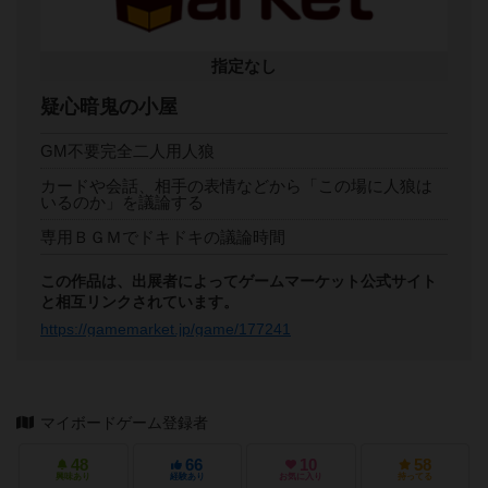
指定なし
疑心暗鬼の小屋
GM不要完全二人用人狼
カードや会話、相手の表情などから「この場に人狼は
いるのか」を議論する
専用ＢＧＭでドキドキの議論時間
この作品は、出展者によってゲームマーケット公式サイト
と相互リンクされています。
https://gamemarket.jp/game/177241
マイボードゲーム登録者
48
66
10
58
興味あり
経験あり
お気に入り
持ってる