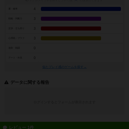
トグルスイッチを押すとプレイ感（
※
）の投票ができます
4
運・確率
3
戦略・判断力
3
交渉・立ち回り
3
心理戦・ブラフ
0
攻防・戦闘
0
アート・外見
似たプレイ感のゲームを探す→
データに関する報告
ログインするとフォームが表示されます
レビュー 1件