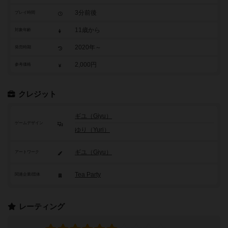
3分前後
プレイ時間
11歳から
対象年齢
2020年～
発売時期
2,000円
参考価格
クレジット
ギユ（Giyu）
ゲームデザイン
ゆり（Yuri）
ギユ（Giyu）
アートワーク
Tea Party
関連企業/団体
レーティング