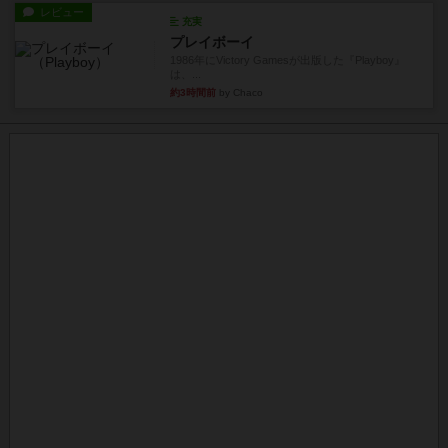
レビュー
充実
プレイボーイ
1986年にVictory Gamesが出版した『Playboy』
は、...
約3時間前
by Chaco