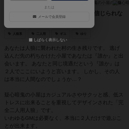
または
プレイ時間3分。それだけで相手が信じられな
メールで会員登録
いGM不要完全二人用人狼。
人狼系
二人用
ギユ
ゆり
しばらく表示しない
あなたは人狼に襲われた村の生き残りです。 逃げ
込んだ先の朽ちかけた小屋であなたは『誰か』と出
会います。 あなたと同じ境遇だという『誰か』は
２人でここにいようと言います。 しかし、その人
は本当に人間なのでしょうか…？
疑心暗鬼の小屋はカジュアルさやサクッと感、低ス
トレスに出来ることを重視してデザインされた「完
全二人用人狼」です。
いわゆるGMは必要なく、本当に２人だけで遊ぶこ
とが出来ます。