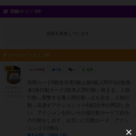
戦略やコツ 0件
投稿を募集しています
ルール/インスト 1件
仙人
1659名
1名
0
充実
役職カード8枚生存者3枚人狼2枚人間不信2枚愚
カシスオレン
者1枚行動カード2枚表人間行動→留まる、人狼
ジとスクリュ
ードライバー
行動→襲撃する裏人間行動→立ち去る、人狼行
♂
動→見逃すアクションコマ4個2分半の間話し合
い、アクションを行いその後行動カードで自分
の行動をしめす。お互いに行動カード、アクシ
ョンコマ2個を...
続きを読む（5年以上前）