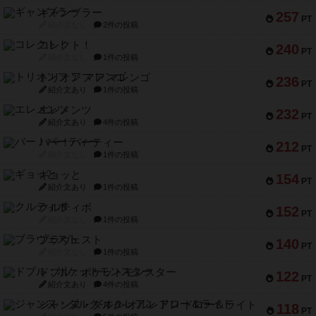
ギャンブラー
257
PT
紹介文なし
2件の投稿
コレクト！
240
PT
紹介文なし
1件の投稿
トリオンフ ア マレンゴ
236
PT
紹介文あり
1件の投稿
エレメンツ
232
PT
紹介文あり
4件の投稿
バー！パーティー
212
PT
紹介文なし
1件の投稿
ギョッと
154
PT
紹介文あり
1件の投稿
クルティボ
152
PT
紹介文なし
1件の投稿
ブラヴェスト
140
PT
紹介文なし
1件の投稿
ドブル：ポケットモンスター
122
PT
紹介文あり
4件の投稿
ジャンヌ・ダルク-オルレアン ドロー＆ライト
118
PT