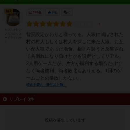
仙人
396名
0名
0
カシスオレン
ジとスクリュ
背景設定がわりと凝ってる。人狼に滅ぼされた
ードライバー
村の村人もしくは村人を探しに来た人狼。お互
♂
いが人狼であった場合、相手を襲うと反撃され
て共倒れになり負けとかも設定としてリアル。
2人用ゲームだが、片方が勝利する場合だけで
なく両者勝利、両者敗北もありえる。1回のゲ
ームごとの勝敗しかない...
続きを読む（5年以上前）
リプレイ 0件
投稿を募集しています