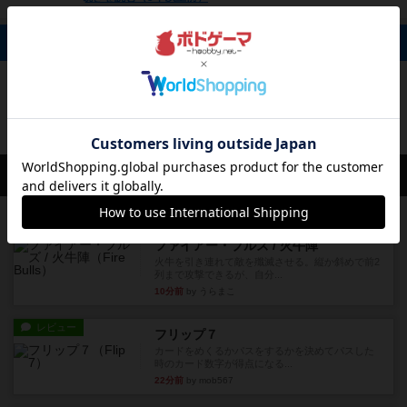
掲示板 0件
投稿を募集しています
会員の新しい投稿
レビュー
画像付き
ファイアー・ブルズ / 火牛陣
火牛を引き連れて敵を殲滅させる。縦か斜めで前2
列まで攻撃できるが、自分...
10分前
by うらまこ
レビュー
フリップ７
カードをめくるかパスをするかを決めてパスした
時のカード数字が得点になる...
22分前
by mob567