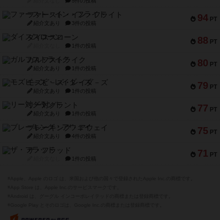
紹介文なし
5件の投稿
ファースト・イン・フライト
94
PT
紹介文あり
3件の投稿
ダイススローン
88
PT
紹介文なし
1件の投稿
ガルフストライク
80
PT
紹介文あり
1件の投稿
モズビ－ズ・レイダ－ズ
79
PT
紹介文あり
1件の投稿
リー対グラント
77
PT
紹介文あり
1件の投稿
ブレーキング・アウェイ
75
PT
紹介文あり
4件の投稿
ザ・フラッド
71
PT
紹介文なし
1件の投稿
※Apple、Apple のロゴ は、米国および他の国々で登録されたApple Inc.の商標です。
※App Store は、Apple Inc.のサービスマークです。
※Android は、グーグル インコーポレイテッドの商標または登録商標です。
※Google Play とそのロゴは、Google Inc.の商標または登録商標です。