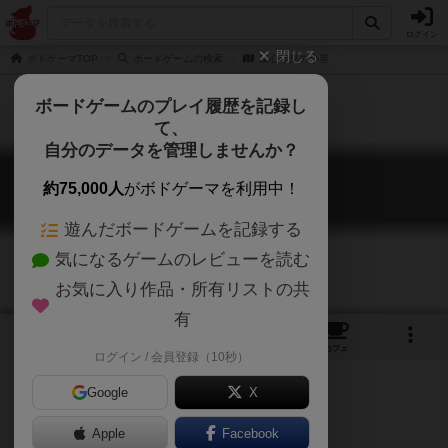
ログイン
閉じる
ボドゲーマTOP
ボードゲームの検索
疑心暗鬼の小屋
ボードゲームのプレイ履歴を記録し
て、
自分のデータを管理しませんか？
疑心暗鬼の小屋
約75,000人
がボドゲーマを利用中！
Gishin Anki no Koya
遊んだボードゲームを記録する
気になるゲームのレビューを読む
お気に入り作品・所有リストの共
有
5
1
1
13
トップ
画像
動画
レビュー
カフェ
ログイン / 会員登録（10秒）
Google
X
Apple
Facebook