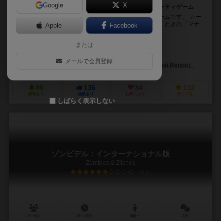
Google
X
貴方は「お上品」にカードを引けますか？おバカ系パーティゲーム
山札からカードを引くこと、それ自体を主題にしたゲームです。 カー
ドには得点が書かれているもののほかに、カードを引くときの「マナ
Apple
Facebook
ー」が書かれたものがあります。 他の人が...
または
飯島 修（Osamu Iijima)
未登録
メールで会員登録
ボボン・ボン・ボジワーイ連邦（Bobon Bon Bojiwai Renpo）
86
136
34
132
興味あり
経験あり
お気に入り
持ってる
しばらく表示しない
ゾンビデル：インターナショナル版
Zombies & Zilches
6.1
3～6人
15～43分
6歳～
1件