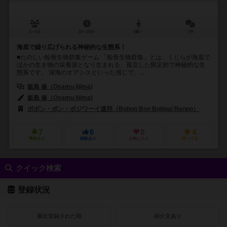
3～4人
15～20分
6歳～
1件
海底で繰り広げられる神秘的な生態系！
■たのしい鯨骨生物群集ゲーム 「鯨骨生物群集」とは、くじらが海底で
ほかの生き物の栄養源となり生まれる、孤立した限定的で神秘的な生
態系です。 深海のオアシスといった感じで、...
飯島 修（Osamu Iijima)
飯島 修（Osamu Iijima)
ボボン・ボン・ボジワーイ連邦（Bobon Bon Bojiwai Renpo）
7
6
0
4
興味あり
経験あり
お気に入り
持ってる
クイック検索
登録状況
最近登録された順
紹介文あり