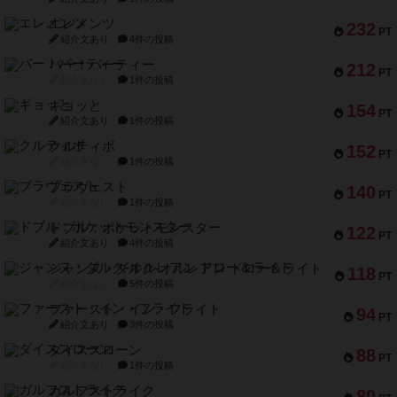
エレメンツ
232
PT
紹介文あり
4件の投稿
バー！パーティー
212
PT
紹介文なし
1件の投稿
ギョッと
154
PT
紹介文あり
1件の投稿
クルティボ
152
PT
紹介文なし
1件の投稿
ブラヴェスト
140
PT
紹介文なし
1件の投稿
ドブル：ポケットモンスター
122
PT
紹介文あり
4件の投稿
ジャンヌ・ダルク-オルレアン ドロー＆ライト
118
PT
紹介文なし
5件の投稿
ファースト・イン・フライト
94
PT
紹介文あり
3件の投稿
ダイススローン
88
PT
紹介文なし
1件の投稿
ガルフストライク
80