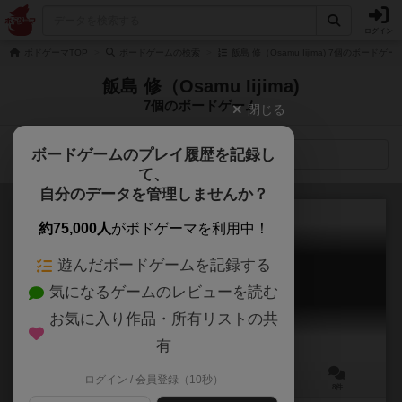
ログイン
ボドゲーマTOP
ボードゲームの検索
飯島 修（Osamu Iijima) 7個のボードゲー
飯島 修（Osamu Iijima)
7個のボードゲーム
閉じる
ボードゲームのプレイ履歴を記録し
検索メニュー
て、
自分のデータを管理しませんか？
約75,000人
がボドゲーマを利用中！
遊んだボードゲームを記録する
エレガンツ
気になるゲームのレビューを読む
Élégants
5.8
お気に入り作品・所有リストの共
有
ログイン / 会員登録（10秒）
3～6人
3～5分
9歳～
8件