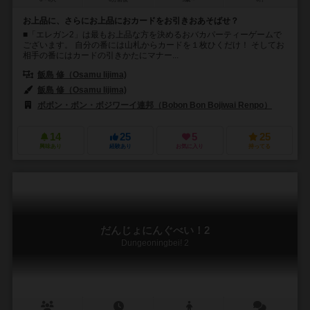
お上品に、さらにお上品におカードをお引きおあそばせ？
■「エレガン2」は最もお上品な方を決めるおバカパーティーゲームで
ございます。 自分の番には山札からカードを１枚ひくだけ！ そしてお
相手の番にはカードの引きかたにマナー...
飯島 修（Osamu Iijima)
飯島 修（Osamu Iijima)
ボボン・ボン・ボジワーイ連邦（Bobon Bon Bojiwai Renpo）
14
25
5
25
興味あり
経験あり
お気に入り
持ってる
だんじょにんぐべい！2
Dungeoningbei! 2