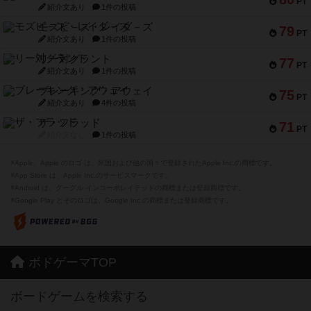
PT
紹介文あり
1件の投稿
モズビ－ズ・レイダ－ズ
79
PT
紹介文あり
1件の投稿
リー対グラント
77
PT
紹介文あり
1件の投稿
ブレーキング・アウェイ
75
PT
紹介文あり
4件の投稿
ザ・フラッド
71
PT
紹介文なし
1件の投稿
※Apple、Apple のロゴ は、米国および他の国々で登録されたApple Inc.の商標です。
※App Store は、Apple Inc.のサービスマークです。
※Android は、グーグル インコーポレイテッドの商標または登録商標です。
※Google Play とそのロゴは、Google Inc.の商標または登録商標です。
ボドゲーマTOP
ボードゲームを検索する