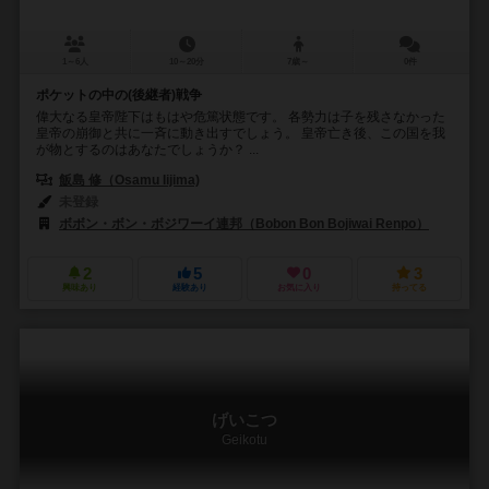
1～6人
10～20分
7歳～
0件
ポケットの中の(後継者)戦争
偉大なる皇帝陛下はもはや危篤状態です。 各勢力は子を残さなかった
皇帝の崩御と共に一斉に動き出すでしょう。 皇帝亡き後、この国を我
が物とするのはあなたでしょうか？ ...
飯島 修（Osamu Iijima)
未登録
ボボン・ボン・ボジワーイ連邦（Bobon Bon Bojiwai Renpo）
2
5
0
3
興味あり
経験あり
お気に入り
持ってる
げいこつ
Geikotu