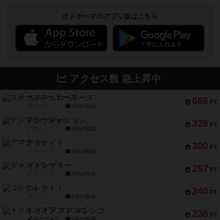
ボドゲーマのアプリ版はこちら
アクセス数 急上昇中
スチームローラーズ
686
PT
紹介文なし
2件の投稿
テンプテーション
326
PT
紹介文なし
2件の投稿
アマナイト
300
PT
紹介文なし
1件の投稿
ギャンブラー
257
PT
紹介文なし
2件の投稿
コレクト！
240
PT
紹介文なし
1件の投稿
トリオンフ ア マレンゴ
236
PT
紹介文あり
1件の投稿