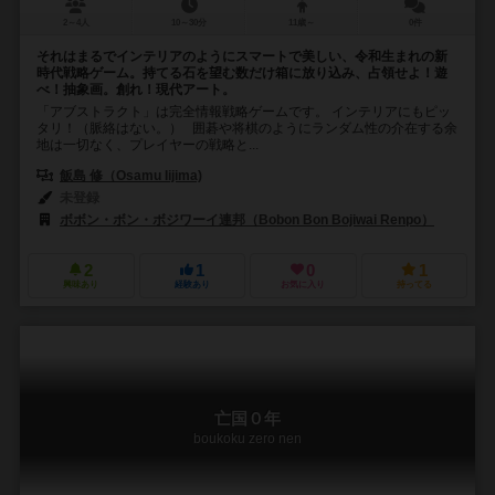
2～4人
10～30分
11歳～
0件
それはまるでインテリアのようにスマートで美しい、令和生まれの新
時代戦略ゲーム。持てる石を望む数だけ箱に放り込み、占領せよ！遊
べ！抽象画。創れ！現代アート。
「アブストラクト」は完全情報戦略ゲームです。 インテリアにもピッ
タリ！（脈絡はない。） 囲碁や将棋のようにランダム性の介在する余
地は一切なく、プレイヤーの戦略と...
飯島 修（Osamu Iijima)
未登録
ボボン・ボン・ボジワーイ連邦（Bobon Bon Bojiwai Renpo）
2
1
0
1
興味あり
経験あり
お気に入り
持ってる
亡国０年
boukoku zero nen