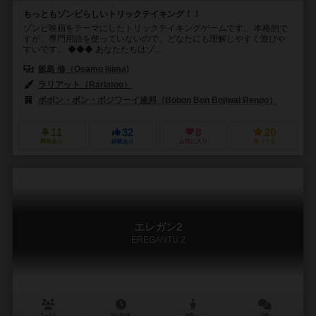
もっともゾンビらしいトリックテイキング！！
ゾンビ映画をテーマにしたトリックテイキングゲームです。 本格的で
すが、専門用語を使っていないので、どなたにも理解しやすく遊びや
すいです。 ◆◆◆ あなたたちはゾ...
飯島 修（Osamu Iijima)
ラリアット（Rariatoo）
ボボン・ボン・ボジワーイ連邦（Bobon Bon Bojiwai Renpo）
11
32
8
20
興味あり
経験あり
お気に入り
持ってる
エレガン2
EREGANTU 2
3～6人
5分前後
9歳～
0件