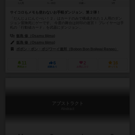
1人用
5～20分
12歳～
1件
サイコロもメモも使わないお手軽ダンジョン、第２弾！
「だんじょにんぐべい！２」はカードのみで構成された１人用のダン
ジョン冒険死にゲーです。 今度の舞台は封印の迷宮！ プレイヤーは手
札の「行動値カード」を武器にダンジョン...
飯島 修（Osamu Iijima)
飯島 修（Osamu Iijima)
ボボン・ボン・ボジワーイ連邦（Bobon Bon Bojiwai Renpo）
11
6
2
16
興味あり
経験あり
お気に入り
持ってる
アブストラクト
Abstract