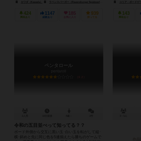
カワダ（Kawada）
ラベンスバーガー（Ravensburger Spieleverlag GmbH）
コリア・ボードゲームズ
424
1147
185
939
143
興味あり
経験あり
お気に入り
持ってる
興味あり
ペンタロール
pentaroll
6.2
2人用
10分前後
8歳～
2件
3～5人
令和の五目並べって知ってる？？
ボード外側から交互に黒い玉･白い玉を転がして縦･
横･斜めと先に同じ色を5連揃えたら勝ちのゲームで
作品