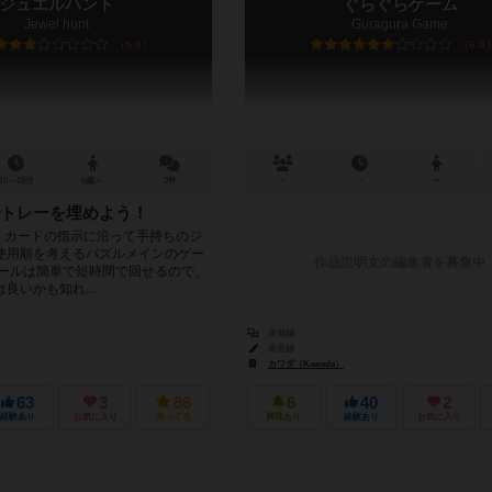
ジュエルハント
ぐらぐらゲーム
Jewel hunt
Guragura Game
5.8
6.0
10～15分
6歳～
2件
－
－
ー
トレーを埋めよう！
。 カードの指示に沿って手持ちのジ
使用順を考えるパズルメインのゲー
作品説明文の編集者を募集中
ルールは簡単で短時間で回せるので、
良いかも知れ...
未登録
未登録
カワダ（Kawada）
63
3
86
6
40
2
経験あり
お気に入り
持ってる
興味あり
経験あり
お気に入り