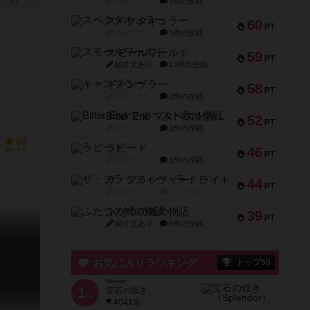
紹介文なし
1件の投稿
2件
スペクタキュラー
60
PT
紹介文なし
1件の投稿
スモールワールド
59
PT
紹介文あり
13件の投稿
ギャンブラー
58
PT
紹介文なし
2件の投稿
Bitter End ブタペスト救出作戦
52
PT
紹介文なし
1件の投稿
54
ラピード
46
持ってる
PT
紹介文なし
1件の投稿
ザ・フラッフィー・ライト
44
PT
紹介文なし
0件の投稿
ふたつの城の物語
39
PT
紹介文あり
6件の投稿
お気に入りランキング
トップ50
Splendor
1
宝石の煌き
位
4041名