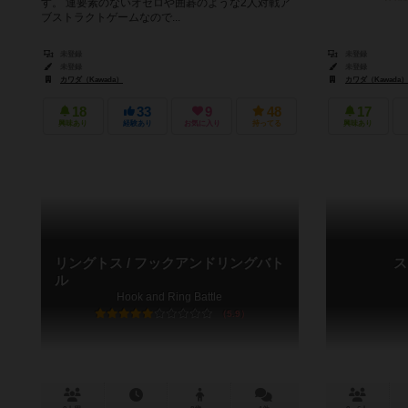
す。 運要素のないオセロや囲碁のような2人対戦ア
ブストラクトゲームなので...
未登録
未登録
未登録
未登録
カワダ（Kawada）
カワダ（Kawada）
18
33
9
48
17
興味あり
経験あり
お気に入り
持ってる
興味あり
リングトス / フックアンドリングバト
ス
ル
Hook and Ring Battle
5.9