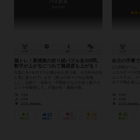
パズおる
puzzole
1人用
－
6歳～
0件
2人用
脳トレ！新感覚の折り紙パズル全100問。
自分の手番で
数字が上がるにつれて難易度も上がる！
2人対戦ゲーム
ュエルピースの
片面に８×８のマスが書かれた折り紙、その半分が白
ムシステム。 
と黒に塗られています（残りの32マス分は色無
ボドゲ初心者には
し）。山折り・谷折り・中割折りなどの折り紙テク
ニックを駆使して、片面が白・裏面が黒...
未登録
未登録
未登録
未登録
カワダ（Kawada）
カワダ（Kawada）
2
13
3
18
25
興味あり
経験あり
お気に入り
持ってる
興味あり