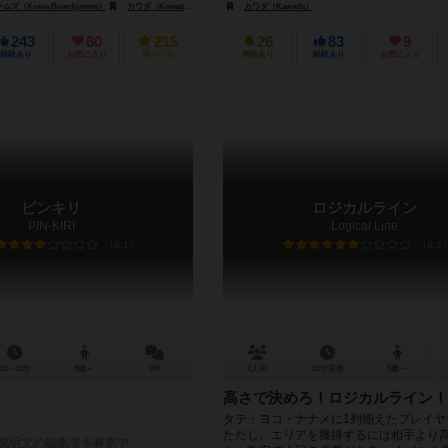
（Korea Boardgames）
カワダ（Kawada）
カワダ（Kawada）
243
60
215
26
83
9
経験あり
お気に入り
持ってる
興味あり
経験あり
お気に入り
ピンキリ
ロジカルライン
PIN-KIRI
Logical Line
6.1
6.3
10～15分
8歳～
2件
2人用
10分前後
6歳～
高さで決めろ！ロジカルライン！
タテ・ヨコ・ナナメに1列揃えたプレイヤ
ただし、エリアを獲得するには相手より
説明文の編集者を募集中