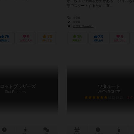
か、数字で上回る必要がある。 タイルも
態でスタートするため、運...
未登録
未登録
カワダ（Kawada）
75
9
70
16
33
8
経験あり
お気に入り
持ってる
興味あり
経験あり
お気に入り
ロットブラザーズ
ワタルート
Slot Brothers
WATA ROUTE
6.0