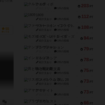
重なった状
クルティボ
203
PT
紹介文なし
1件の投稿
1809
112
PT
紹介文あり
1件の投稿
ファースト・イン・フライト
108
PT
55
紹介文あり
3件の投稿
持ってる
モズビ－ズ・レイダ－ズ
94
PT
紹介文あり
1件の投稿
テンプテーション
79
PT
紹介文なし
2件の投稿
インドネシア
78
PT
紹介文あり
2件の投稿
宵と暁の呪文書
75
PT
紹介文あり
8件の投稿
リスボン・トラム 28
73
PT
紹介文あり
9件の投稿
アマナイト
73
PT
紹介文なし
1件の投稿
ブラヴェスト
66
PT