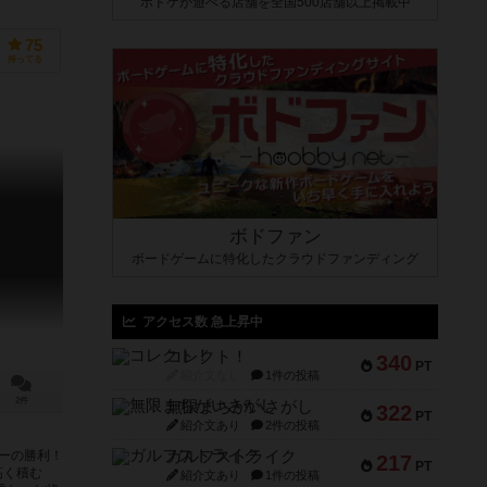
ボドゲが遊べる店舗を全国500店舗以上掲載中
75
持ってる
ボドファン
ボードゲームに特化したクラウドファンディング
アクセス数 急上昇中
コレクト！
340
PT
紹介文なし
1件の投稿
2件
無限まちがいさがし
322
PT
紹介文あり
2件の投稿
ガルフストライク
ーの勝利！
217
PT
高く積む
紹介文あり
1件の投稿