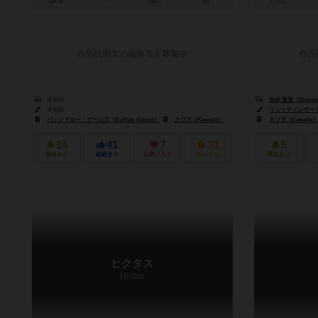
2人用
－
8歳～
1件
3～6人
作品説明文の編集者を募集中
作品
未登録
糸井 重里（Shigesat
未登録
リュッティンガー 
バッファロー・ゲームズ（Buffalo Games）
カワダ（Kawada）
カワダ（Kawada）
14
41
7
31
5
興味あり
経験あり
お気に入り
持ってる
興味あり
ヒクタス
Hictas