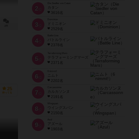
Die Siedler von Catan
2
カタン
位
3616名
Dominion
3
ドミニオン
位
2件
2529名
Battle Line
4
バトルライン
位
2378名
Terraforming Mars
5
テラフォーミングマーズ
位
2371名
6 nimmt!
6
ニムト
位
2202名
Carcassonne
25
7
カルカソンヌ
持ってる
位
2191名
Wingspan
8
ウイングスパン
位
2150名
Azul
9
アズール
位
1903名