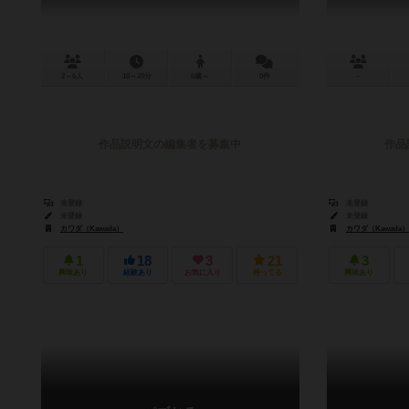
2～6人
10～20分
6歳～
0件
－
作品説明文の編集者を募集中
作品
未登録
未登録
未登録
未登録
カワダ（Kawada）
カワダ（Kawada）
1
18
3
21
3
興味あり
経験あり
お気に入り
持ってる
興味あり