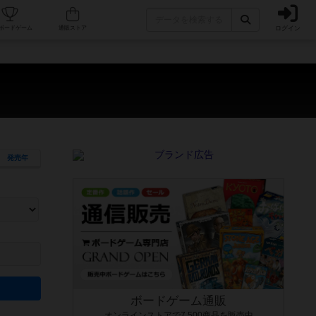
ログイン
カフェ/店舗
人気ボードゲーム
通販ストア
発売年
ます。マニュアルを読む時間や参加者へのルール説明時間は含まれていないため、初めて遊
できるよう、中世ファンタジー・クッキング・海賊同士の対決など、ゲームコンセプトを絞
にボードゲームに慣れている方向けの絞込機能です。例えば「ダイスロール」はランダム値
ボードゲーム通販
オンラインストアで7,500商品を販売中