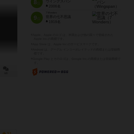
8
ウイングスパン
位
2006名
7 Wonders
9
世界の七不思議
位
1919名
※Apple、Apple のロゴ は、米国および他の国々で登録された
Apple Inc.の商標です。
※App Store は、Apple Inc.のサービスマークです。
※Android は、グーグル インコーポレイテッドの商標または登録商
標です。
※Google Play とそのロゴは、Google Inc.の商標または登録商標で
す。
0件