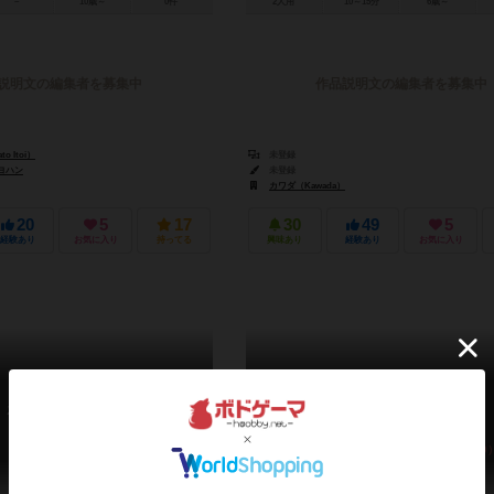
－
10歳～
0件
2人用
10～15分
6歳～
説明文の編集者を募集中
作品説明文の編集者を募集中
o Itoi）
未登録
ヨハン
未登録
カワダ（Kawada）
20
5
17
30
49
5
経験あり
お気に入り
持ってる
興味あり
経験あり
お気に入り
ボンバランス
コネクタイル
Bombalance
CONNECT TILE
6.0