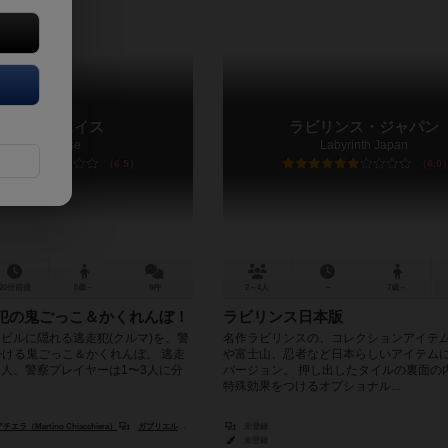
シティチェイス
ラビリンス・ジャパン
City Chase
Labyrinth Japan
6.5
6.0
20分前後
8歳～
8件
2～4人
－
7歳～
逃走犯の鬼ごっこ＆かくれんぼ！
ラビリンス日本版
ビルに隠れる逃走犯(クルマ)を、警
名作ラビリンスの、コレクションアイテ
かける鬼ごっこ＆かくれんぼ。 逃走
や富士山、忍者など日本らしいアイテム
1人、警察プレイヤーは1〜3人に分
バージョン。 押し出したタイルの裏面の
特殊効果をつけるオプショナル...
（Martino Chiacchiera）
ガブリエル・マリ（Gabriele Mari）
未登録
未登録