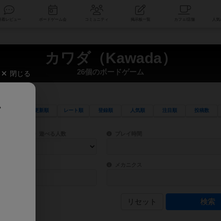
索
新着レビュー
ボードゲーム会
コミュニティ
掲示板一覧
カワダ（Kawada）
26個のボードゲーム
閉じる
、
更新順
レート順
登録順
人気順
注目順
投稿数
ワード検索ができます。
検索できます。
プレイ対象人数に含まれるボードゲームを指定します。
目安となる所要時間を指定することができ
遊べる人数
プレイ時間
物などモチーフ・ストーリーを指定することができます。直感的にゲームシステムを理解
ゲーム性を構成するコアシステムです。主
バー
メカニクス
リセット