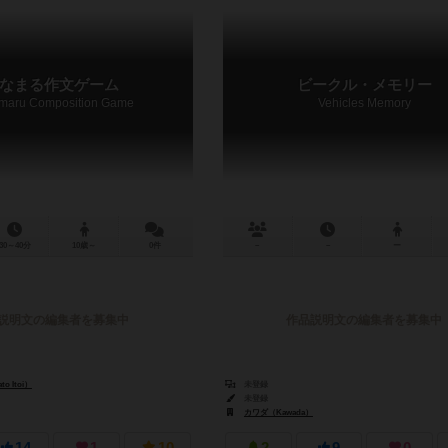
なまる作文ゲーム
ビークル・メモリー
maru Composition Game
Vehicles Memory
30～40分
10歳～
0件
－
－
ー
説明文の編集者を募集中
作品説明文の編集者を募集中
o Itoi）
未登録
未登録
カワダ（Kawada）