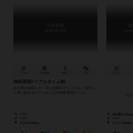
シロクロ
は
SHIROKURO
Hana
1～6人
10分前後
8歳～
0件
2～20人
神経衰弱×リアルタイム制
白と黒が反転した、同じ絵柄のディスクを、相手よ
り先に集めるリアルタイム制神経衰弱ゲーム。
作品
未登録
糸井 重里（Shigesat
未登録
未登録
カワダ（Kawada）
カワダ（Kawada）