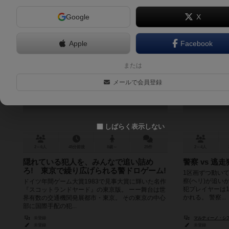
Google
X
Apple
Facebook
スコットランドヤード：東京
または
Scotland Yard: Tokyo
メールで会員登録
6.2
しばらく表示しない
2～6人
45分前後
8歳～
25件
2～4人
隠れている犯人を、みんなで追い詰め
警察 vs 
ろ! 東京で繰り広げられる警ドロゲーム!
1区画ずつ動いて
察(ヘリ)が追い
ドイツ年間ゲーム大賞1983で見事大賞に輝いた名作
犯プレイヤーは
『スコットランドヤード』の東京版。 ーー舞台は世
かれる。 警察...
界有数の交通機関発展都市・東京。 その東京の中心
部に国際手配の犯...
未登録
マルティーノ・シアチエラ
未登録
未登録