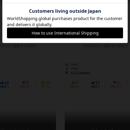
－
6歳～
0件
2～4人
15分前後
7歳～
説明文の編集者を募集中
作品説明文の編集者を募集中
未登録
未登録
カワダ（Kawada）
10
3
20
7
17
3
経験あり
お気に入り
持ってる
興味あり
経験あり
お気に入り