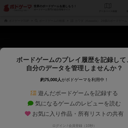
世界のボードゲームを楽しもう！
ボードゲーム専門の総合情報サイト
データベース
検
ボドゲーマTOP
ボードゲームの検索
カワダ（Kawada） 26個のボードゲーム
ボードゲームのプレイ履歴を記録して
さくさく表示
じっくり表示
自分のデータを管理しませんか？
商品名、商品説明文、デザイナー名、テーマ名、メカニクス名を対象にフリー
ゲームデザイナー名を指定して
フリーワード
ゲームデザイナー
約75,000人
がボドゲーマを利用中！
遊んだボードゲームを記録する
対象年齢を指定します。
世界観や登場人
対象年齢
テーマ/フレー
気になるゲームのレビューを読む
お気に入り作品・所有リストの共有
ログイン / 会員登録（10秒）