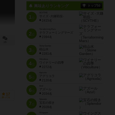
興味ありランキング
トップ50
SCYTHE
1
サイズ -大鎌戦役-
位
2415名
Terraforming Mars
2
テラフォーミングマーズ
位
2394名
2件
Stone Garden
3
枯山水
位
2281名
Viticulture
4
ワイナリーの四季
位
2272名
Agricola
5
アグリコラ
位
2120名
Azul
6
アズール
位
2034名
17
持ってる
Splendor
7
宝石の煌き
位
2028名
Wingspan