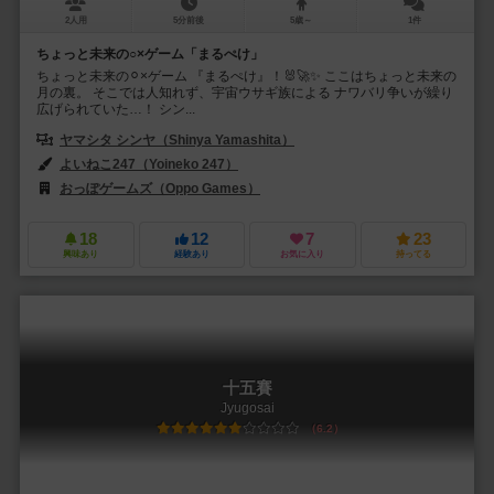
2人用
5分前後
5歳～
1件
ちょっと未来の○×ゲーム「まるぺけ」
ちょっと未来の⚪︎×ゲーム 『まるぺけ』！🐰🚀✨ ここはちょっと未来の
月の裏。 そこでは人知れず、宇宙ウサギ族による ナワバリ争いが繰り
広げられていた…！ シン...
ヤマシタ シンヤ（Shinya Yamashita）
よいねこ247（Yoineko 247）
おっぽゲームズ（Oppo Games）
18
12
7
23
興味あり
経験あり
お気に入り
持ってる
十五賽
Jyugosai
6.2