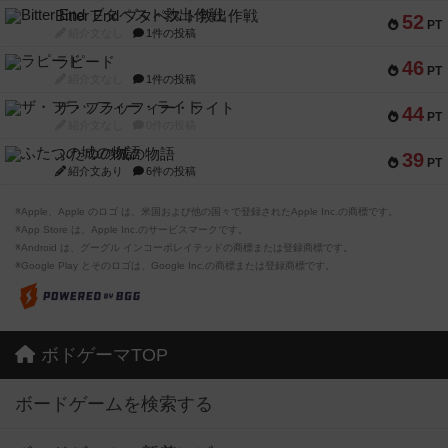
Bitter End ブタペスト救出作戦
52
PT
紹介文なし
1件の投稿
ラピード
46
PT
紹介文なし
1件の投稿
ザ・フラッフィー・ライト
44
PT
紹介文なし
0件の投稿
ふたつの城の物語
39
PT
紹介文あり
6件の投稿
※Apple、Apple のロゴ は、米国および他の国々で登録されたApple Inc.の商標です。
※App Store は、Apple Inc.のサービスマークです。
※Android は、グーグル インコーポレイテッドの商標または登録商標です。
※Google Play とそのロゴは、Google Inc.の商標または登録商標です。
ボドゲーマTOP
ボードゲームを検索する