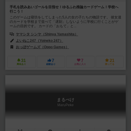
手札を読みあいゴールを目指せ！ゆるふわ推論カードゲーム！学校へ
行こう！
このゲームは寝坊をしてしまった5人の女の子たちの物語です。 彼女達
のカードを学校まで並べて「遅刻」しないように学校に行くことがゲ
ームの目的です。 カードの「おもて」と...
ヤマシタ シンヤ（Shinya Yamashita）
よいねこ247（Yoineko 247）
おっぽゲームズ（Oppo Games）
31
7
7
21
興味あり
経験あり
お気に入り
持ってる
まるぺけ
MaruPeke