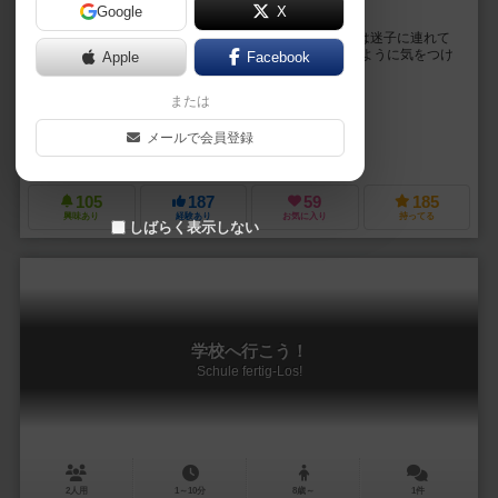
Google
X
センパイ、「迷子」って都市伝説、知ってます…？
手札が「迷子」と「暗闇」だけになったとき、あなたは迷子に連れて
いかれる… 「明かり」のない場所で迷子に出会わないように気をつけ
Apple
Facebook
ながら、あなたは無事に家まで辿り着けるのか…？...
または
ヤマシタ シンヤ（Shinya Yamashita）
よいねこ247（Yoineko 247）
メールで会員登録
おっぽゲームズ（Oppo Games）
105
187
59
185
興味あり
経験あり
お気に入り
持ってる
しばらく表示しない
学校へ行こう！
Schule fertig-Los!
2人用
1～10分
8歳～
1件