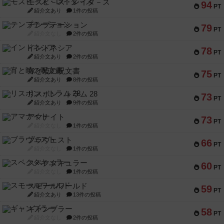
モズビ－ズ・レイダ－ズ
94
PT
紹介文あり
1件の投稿
テンプテーション
79
PT
紹介文なし
2件の投稿
インドネシア
78
PT
紹介文あり
2件の投稿
宵と暁の呪文書
75
PT
紹介文あり
8件の投稿
リスボン・トラム 28
73
PT
紹介文あり
9件の投稿
アマナイト
73
PT
紹介文なし
1件の投稿
ブラヴェスト
66
PT
紹介文なし
1件の投稿
スペクタキュラー
60
PT
紹介文なし
1件の投稿
スモールワールド
59
PT
紹介文あり
13件の投稿
ギャンブラー
58
PT
紹介文なし
2件の投稿