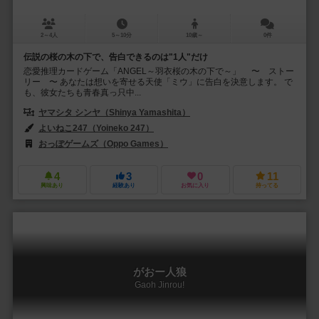
2～4人
5～10分
10歳～
0件
伝説の桜の木の下で、告白できるのは"1人"だけ
恋愛推理カードゲーム「ANGEL～羽衣桜の木の下で～」 〜 ストー
リー 〜 あなたは想いを寄せる天使「ミウ」に告白を決意します。 で
も、彼女たちも青春真っ只中...
ヤマシタ シンヤ（Shinya Yamashita）
よいねこ247（Yoineko 247）
おっぽゲームズ（Oppo Games）
4
3
0
11
興味あり
経験あり
お気に入り
持ってる
がおー人狼
Gaoh Jinrou!