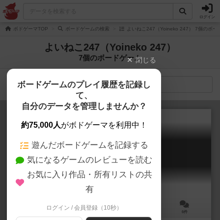
ログイン
ボドゲーマTOP
ボードゲームの検索
よいねこ247（Yoineko 247） 7個のボ
よいねこ247（Yoineko 247）
7個のボードゲーム
閉じる
ボードゲームのプレイ履歴を記録し
検索メニュー
て、
自分のデータを管理しませんか？
約75,000人
がボドゲーマを利用中！
遊んだボードゲームを記録する
迷子
気になるゲームのレビューを読む
MAIGO
6.4
お気に入り作品・所有リストの共
有
ログイン / 会員登録（10秒）
2～4人
10～20分
10歳～
6件