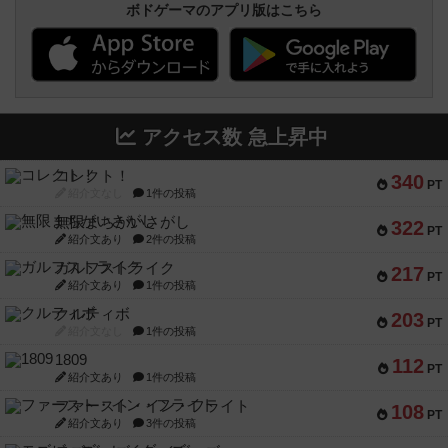
ボドゲーマのアプリ版はこちら
アクセス数 急上昇中
コレクト！
340
PT
紹介文なし
1件の投稿
無限まちがいさがし
322
PT
紹介文あり
2件の投稿
ガルフストライク
217
PT
紹介文あり
1件の投稿
クルティボ
203
PT
紹介文なし
1件の投稿
1809
112
PT
紹介文あり
1件の投稿
ファースト・イン・フライト
108
PT
紹介文あり
3件の投稿