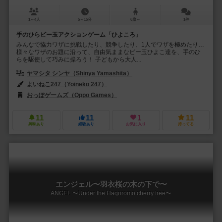
1～4人
5～15分
6歳～
1件
手のひらビー玉アクションゲーム「ひよころ」
みんなで協力ワザに挑戦したり、競争したり、1人でワザを極めたり…
様々なワザのお題に沿って、自由気ままなビー玉ひよこ達を、手のひ
らを駆使して巧みに操ろう！ 子どもから大人...
ヤマシタ シンヤ（Shinya Yamashita）
よいねこ247（Yoineko 247）
おっぽゲームズ（Oppo Games）
11
11
1
11
興味あり
経験あり
お気に入り
持ってる
エンジェル〜羽衣桜の木の下で〜
ANGEL 〜Under the Hagoromo cherry tree〜