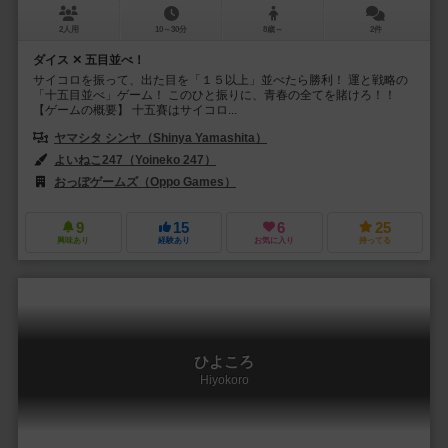
2人用
10～30分
8歳～
2件
ダイス ✕ 五目並べ！
サイコロを振って、出た目を「１５以上」並べたら勝利！ 運と戦略の
「十五目並べ」ゲーム！ このひと振りに、青春の全てを賭けろ！！
【ゲームの概要】 十五賽はサイコロ...
ヤマシタ シンヤ（Shinya Yamashita）
よいねこ247（Yoineko 247）
おっぽゲームズ（Oppo Games）
9
15
6
25
興味あり
経験あり
お気に入り
持ってる
ひよころ
Hiyokoro