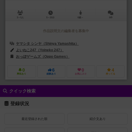
3～5人
5～20分
8歳～
0件
作品説明文の編集者を募集中
ヤマシタ シンヤ（Shinya Yamashita）
よいねこ247（Yoineko 247）
おっぽゲームズ（Oppo Games）
0
6
0
4
興味あり
経験あり
お気に入り
持ってる
クイック検索
登録状況
最近登録された順
紹介文あり