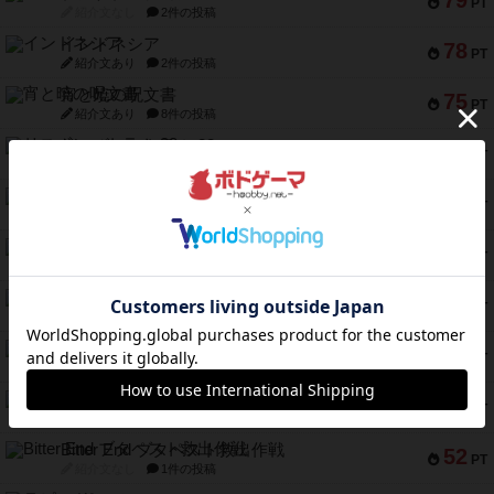
79
PT
紹介文なし
2件の投稿
インドネシア
78
PT
紹介文あり
2件の投稿
宵と暁の呪文書
75
PT
紹介文あり
8件の投稿
リスボン・トラム 28
73
PT
紹介文あり
9件の投稿
アマナイト
73
PT
紹介文なし
1件の投稿
ブラヴェスト
66
PT
紹介文なし
1件の投稿
スペクタキュラー
60
PT
紹介文なし
1件の投稿
スモールワールド
59
PT
紹介文あり
13件の投稿
ギャンブラー
58
PT
紹介文なし
2件の投稿
Bitter End ブタペスト救出作戦
52
PT
紹介文なし
1件の投稿