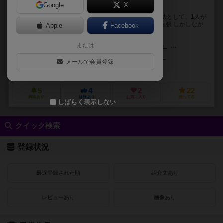
Google
X
ラ・ファミリアを3人以下でプレイするべきか？
4人用として設計されたこのゲームを3人以下で遊ぶ方法として、1人が
複数のファミリーを使用しなくていいように作られた拡張 しかしなが
Apple
Facebook
らこの拡張によってプレイしやすいようになっ...
または
ライムント・バルトセック（Raimund Bartossek）
マクシミリアン・マ
ウェブザー・サンティアゴ（Weberson Santiago）
メールで会員登録
ボードゲーム・アトリエ（Boardgame Atelier）
5
4
2
22
興味あり
経験あり
お気に入り
持ってる
しばらく表示しない
クイック検索
登録状況
最近登録された順
紹介文あり
レビューあり
画像あり