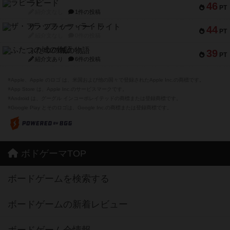
ラピード
46
PT
紹介文なし
1件の投稿
ザ・フラッフィー・ライト
44
PT
紹介文なし
0件の投稿
ふたつの城の物語
39
PT
紹介文あり
6件の投稿
※Apple、Apple のロゴ は、米国および他の国々で登録されたApple Inc.の商標です。
※App Store は、Apple Inc.のサービスマークです。
※Android は、グーグル インコーポレイテッドの商標または登録商標です。
※Google Play とそのロゴは、Google Inc.の商標または登録商標です。
ボドゲーマTOP
ボードゲームを検索する
ボードゲームの新着レビュー