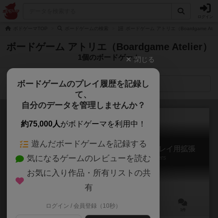
ログイン
ボドゲーマTOP
ボードゲームの検索
ボードゲーム アトリエ（Boardgame Ate
ボードゲーム アトリエ（Boardgame Atelier）
1個のボードゲーム
閉じる
ボードゲームのプレイ履歴を記録し
検索メニュー
て、
自分のデータを管理しませんか？
約75,000人
がボドゲーマを利用中！
遊んだボードゲームを記録する
ラ・ファミリア 大マフィア戦争：2/3人プレイ用拡張
気になるゲームのレビューを読む
La Famiglia: Expansion for 2 and 3 Players
お気に入り作品・所有リストの共
有
ログイン / 会員登録（10秒）
2～3人
90～180分
16歳～
1件