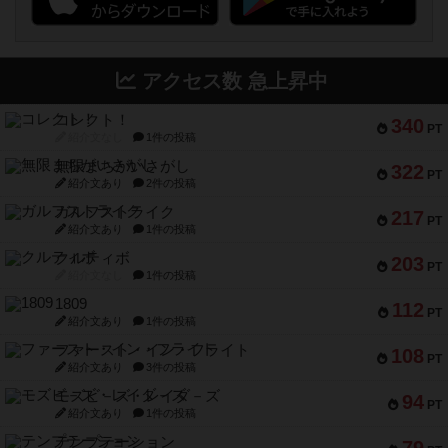
アクセス数 急上昇中
コレクト！
340
PT
紹介文なし
1件の投稿
無限まちがいさがし
322
PT
紹介文あり
2件の投稿
ガルフストライク
217
PT
紹介文あり
1件の投稿
クルティボ
203
PT
紹介文なし
1件の投稿
1809
112
PT
紹介文あり
1件の投稿
ファースト・イン・フライト
108
PT
紹介文あり
3件の投稿
モズビ－ズ・レイダ－ズ
94
PT
紹介文あり
1件の投稿
テンプテーション