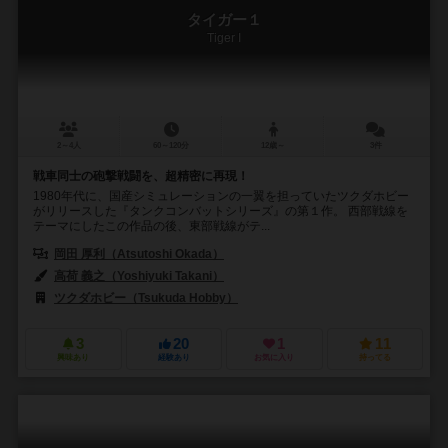
タイガー１
Tiger I
2～4人
60～120分
12歳～
3件
戦車同士の砲撃戦闘を、超精密に再現！
1980年代に、国産シミュレーションの一翼を担っていたツクダホビー
がリリースした『タンクコンバットシリーズ』の第１作。 西部戦線を
テーマにしたこの作品の後、東部戦線がテ...
岡田 厚利（Atsutoshi Okada）
高荷 義之（Yoshiyuki Takani）
ツクダホビー（Tsukuda Hobby）
3
20
1
11
興味あり
経験あり
お気に入り
持ってる