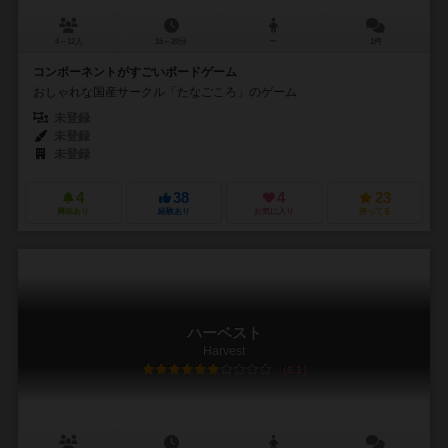
4～12人
15～20分
ー
1件
コンポーネントがすごいボードゲーム
おしゃれな国産サークル「たなごころ」のゲーム
未登録
未登録
未登録
4
38
4
23
興味あり
経験あり
お気に入り
持ってる
ハーベスト
Harvest
6.1