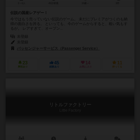
2～6人
45分前後
10歳～
3件
伝説の国産レアゲー！
今ではもう売っていない伝説のゲーム。 未だにプレミアがつくのも納
得の面白さを誇る。 といっても、今のゲームからすると、粗い気もす
るが。 レアすぎて、オープン...
未登録
未登録
パッセンジャーサービス（Passenger Service）
23
45
14
11
興味あり
経験あり
お気に入り
持ってる
リトルファクトリー
Little Factory