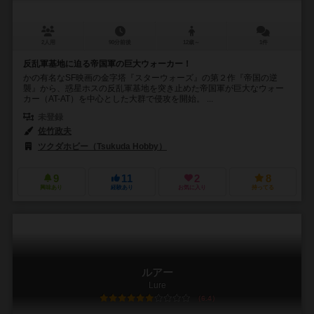
2人用
90分前後
12歳～
1件
反乱軍基地に迫る帝国軍の巨大ウォーカー！
かの有名なSF映画の金字塔『スターウォーズ』の第２作『帝国の逆
襲』から、惑星ホスの反乱軍基地を突き止めた帝国軍が巨大なウォー
カー（AT-AT）を中心とした大群で侵攻を開始。 ...
未登録
佐竹政夫
ツクダホビー（Tsukuda Hobby）
9
11
2
8
興味あり
経験あり
お気に入り
持ってる
ルアー
Lure
6.4