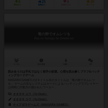
8
25
4
20
興味あり
経験あり
お気に入り
持ってる
竜の卵でオムレツを
Ryu no Tamago de Omelet wo
3～5人
45分前後
10歳～
1件
読み合うのは手札ではなく相手の欲望。心理を読み解くブラフ&バッテ
ィングカードゲーム
NIAGARA GAMES の2タイトル目のタイトルは「竜の卵でオムレツ
を」 ゲームの主なシステムはカードによるバッティングでプレイヤー
は同時に行動力の描かれたワーカー...
オオタキ ユウ（Yu Otaki）
オオタキ ユウ（Yu Otaki）
ナイアガラゲームズ（NIAGARA GAMES）