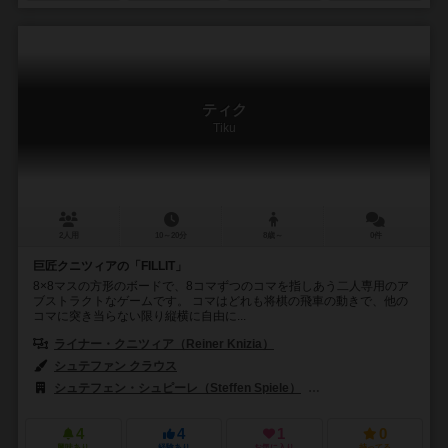
ティク
Tiku
2人用
10～20分
8歳～
0件
巨匠クニツィアの「FILLIT」
8×8マスの方形のボードで、8コマずつのコマを指しあう二人専用のア
ブストラクトなゲームです。 コマはどれも将棋の飛車の動きで、他の
コマに突き当らない限り縦横に自由に...
ライナー・クニツィア（Reiner Knizia）
シュテファン クラウス
シュテフェン・シュピーレ（Steffen Spiele）
シュピールボックス（Sp
4
4
1
0
興味あり
経験あり
お気に入り
持ってる