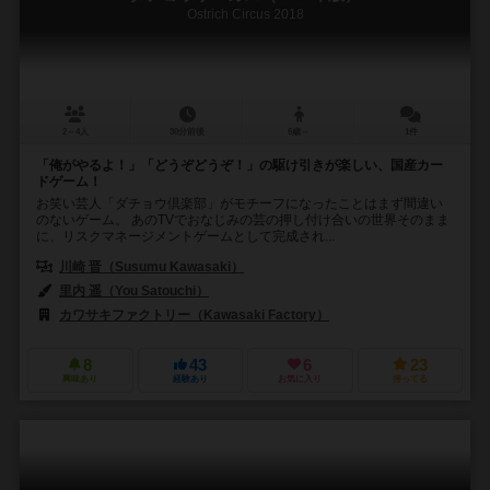
Ostrich Circus 2018
2～4人
30分前後
6歳～
1件
「俺がやるよ！」「どうぞどうぞ！」の駆け引きが楽しい、国産カー
ドゲーム！
お笑い芸人「ダチョウ倶楽部」がモチーフになったことはまず間違い
のないゲーム。 あのTVでおなじみの芸の押し付け合いの世界そのまま
に、リスクマネージメントゲームとして完成され...
川崎 晋（Susumu Kawasaki）
里内 遥（You Satouchi）
カワサキファクトリー（Kawasaki Factory）
8
43
6
23
興味あり
経験あり
お気に入り
持ってる