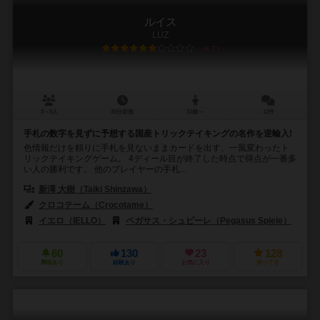
ルイス
LUZ
6.7
3～5人
30分前後
10歳～
12件
手札の数字を見ずに予想する国産トリックテイキングの名作を逆輸入!
色情報だけを頼りに手札を見ないままカードを出す、一風変わったト
リックテイキングゲーム。 4ディール目が終了した時点で得点が一番多
い人の勝利です。 他のプレイヤーの手札...
新澤 大樹（Taiki Shinzawa）
クロコテーム（Crocotame）
イエロ（IELLO）
ペガサス・シュピーレ（Pegasus Spiele）
60
130
23
128
興味あり
経験あり
お気に入り
持ってる