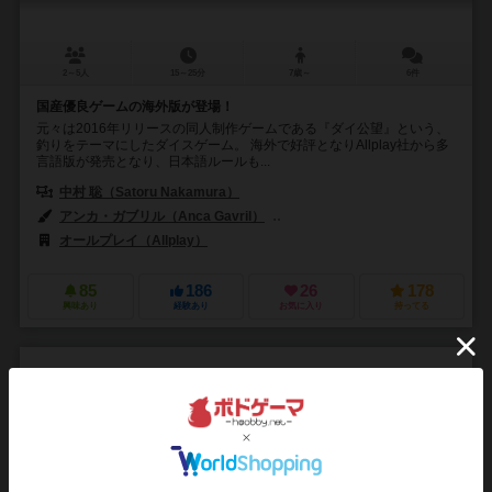
2～5人
15～25分
7歳～
6件
国産優良ゲームの海外版が登場！
元々は2016年リリースの同人制作ゲームである『ダイ公望』という、
釣りをテーマにしたダイスゲーム。 海外で好評となりAllplay社から多
言語版が発売となり、日本語ルールも...
中村 聡（Satoru Nakamura）
アンカ・ガブリル（Anca Gavril）
ダニエル・プロフィリ（Daniel Pro
オールプレイ（Allplay）
85
186
26
178
興味あり
経験あり
お気に入り
持ってる
秀才コースゲーム けいさん
Beat the 8 Ball / Schlag den 8er Spiel
6.1