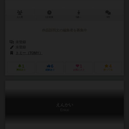
2人用
1分前後
5歳～
0件
作品説明文の編集者を募集中
未登録
未登録
トミー（TOMY）
1
6
1
4
興味あり
経験あり
お気に入り
持ってる
えんかい
Enkai