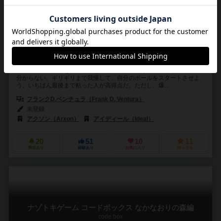
2～4人
10分前後
7歳～
2件
爆弾の落ちる直前まで粘ってボールを発射！ ギリギリを競うチキン
レース・アクション。
中央のファネルをぐるぐると回る爆弾ボールは、いつ落ちてくるか
分からない。ギリギリまで我慢して、自分のボールをスタートさせよ
う。いちばん最後まで粘った人が高得点だ。ただし、爆...
フランクD.ベンチュラ（Frank D. Ventura）
未登録
アクソン（Arxon）
アイディール（Ideal）
20
51
10
11
興味あり
経験あり
お気に入り
持ってる
ナゾトキゲーム コードボックス なかなおりの森編
code:box