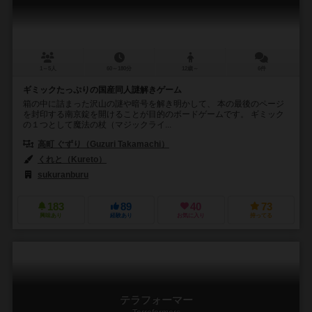
1～5人
60～180分
12歳～
6件
ギミックたっぷりの国産同人謎解きゲーム
箱の中に詰まった沢山の謎や暗号を解き明かして、 本の最後のページ
を封印する南京錠を開けることが目的のボードゲームです。 ギミック
の１つとして魔法の杖（マジックライ...
高町 ぐずり（Guzuri Takamachi）
くれと（Kureto）
sukuranburu
183
89
40
73
興味あり
経験あり
お気に入り
持ってる
テラフォーマー