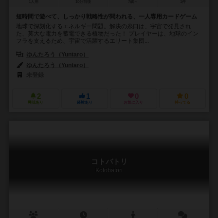
1人用
10分前後
7歳～
1件
短時間で遊べて、しっかり戦略性が問われる、一人専用カードゲーム
地球で深刻化するエネルギー問題。解決の糸口は、宇宙で発見され
た、莫大な電力を蓄電できる植物だった！ プレイヤーは、地球のイン
フラを支えるため、宇宙で活躍するエリート集団...
ゆんたろう（Yuntaro）
ゆんたろう（Yuntaro）
未登録
2
1
0
0
興味あり
経験あり
お気に入り
持ってる
コトバトリ
Kotobatori