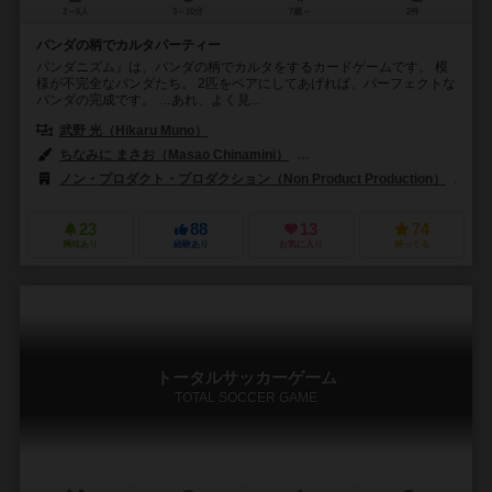
2～6人
3～10分
7歳～
2件
パンダの柄でカルタパーティー
パンダニズム』は、パンダの柄でカルタをするカードゲームです。 模
様が不完全なパンダたち。 2匹をペアにしてあげれば、パーフェクトな
パンダの完成です。 …あれ、よく見...
武野 光（Hikaru Muno）
ちなみに まさお（Masao Chinamini）
日本卓上開発株式会社（OTEM
ノン・プロダクト・プロダクション（Non Product Production）
日
23
88
13
74
興味あり
経験あり
お気に入り
持ってる
トータルサッカーゲーム
TOTAL SOCCER GAME