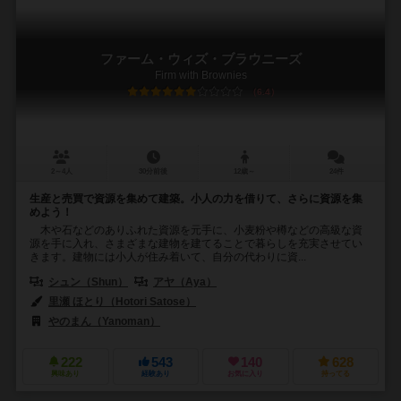
ファーム・ウィズ・ブラウニーズ
Firm with Brownies
6.4
2～4人
30分前後
12歳～
24件
生産と売買で資源を集めて建築。小人の力を借りて、さらに資源を集
めよう！
木や石などのありふれた資源を元手に、小麦粉や樽などの高級な資
源を手に入れ、さまざまな建物を建てることで暮らしを充実させてい
きます。建物には小人が住み着いて、自分の代わりに資...
シュン（Shun）
アヤ（Aya）
里瀬 ほとり（Hotori Satose）
やのまん（Yanoman）
222
543
140
628
興味あり
経験あり
お気に入り
持ってる