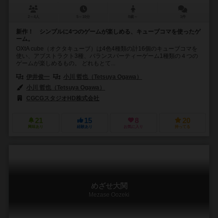
2～4人
5～10分
8歳～
1件
新作！ シンプルに4つのゲームが楽しめる、キューブコマを使ったゲ
ーム。
OXtA cube（オクタキューブ）は4色4種類の計16個のキューブコマを
使い、アブストラクト3種、バランスパーティーゲーム1種類の４つの
ゲームが楽しめるもの。 どれもとて...
伊井俊一
小川 哲也（Tetsuya Ogawa）
小川 哲也（Tetsuya Ogawa）
CGCGスタジオHD株式会社
21
15
8
20
興味あり
経験あり
お気に入り
持ってる
めざせ大関
Mezase Oozeki