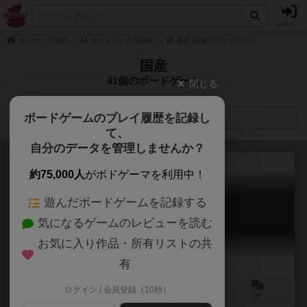
ログイン
ボドゲーマTOP
ボードゲームの検索
国産 41個のボードゲーム
国産
41個のボードゲーム
閉じる
ボードゲームのプレイ履歴を記録し
検索メニュー
て、
自分のデータを管理しませんか？
約75,000人
がボドゲーマを利用中！
遊んだボードゲームを記録する
国産み
気になるゲームのレビューを読む
KuniUmi
お気に入り作品・所有リストの共
有
ログイン / 会員登録（10秒）
2人用
10～25分
10歳～
1件