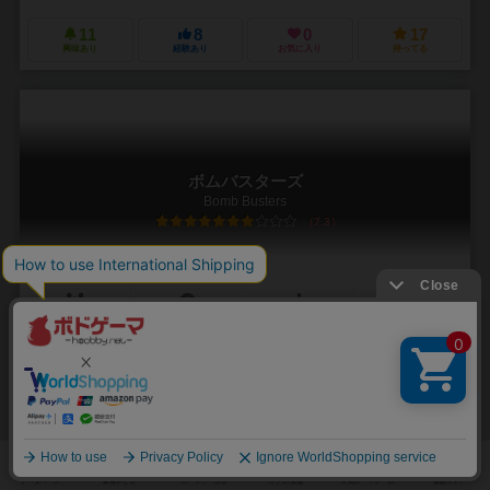
11
8
0
17
興味あり
経験あり
お気に入り
持ってる
ボムバスターズ
Bomb Busters
7.3
2～5人
30分前後
10歳～
18件
2025年ドイツ年間ゲーム大賞作品！
国産ゲーム「ボムスカッド」のリメイク！日本人初の大賞受賞！ 爆弾
処理専門家となって、全員で１つのチームを結成し、割り当てられた
爆弾の信管を協力して外すことを目指すコミュ...
林 尚志（Hisashi Hayashi）
ドミニク・フェルランド（Dominique Ferland）
カクテル ゲームズ（Cocktail Games）
999ゲームズ（999 Games