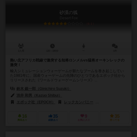
砂漠の狐
Desert Fox
6.1
2人用
120～180分
ー
1件
熱い北アフリカ戦線で激突する知将ロンメルvs猛将オーキンレックの
激突！
輸入シミュレーションウォーゲームが新たなブームを巻き起こしてい
た1981年に、国産ウォーゲームの先陣のひとつであるエポック社から
リリースされた《ワールドウォーゲームシリーズ》...
鈴木 銀一郎（Ginichiro Suzuki）
渋井 和男（Kazuo Shibui）
エポック社（EPOCH）
レックカンパニー
国際通信社（Kokusai-
16
35
9
35
興味あり
経験あり
お気に入り
持ってる