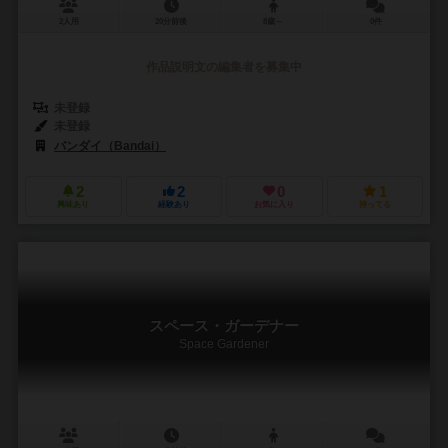
2人用
20分前後
8歳～
0件
作品説明文の編集者を募集中
未登録
未登録
バンダイ（Bandai）
2
2
0
1
興味あり
経験あり
お気に入り
持ってる
スペース・ガーデナー
Space Gardener