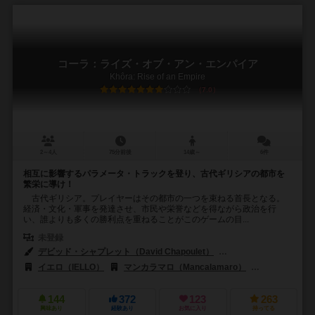
コーラ：ライズ・オブ・アン・エンパイア
Khôra: Rise of an Empire
7.0
2～4人
75分前後
14歳～
6件
相互に影響するパラメータ・トラックを登り、古代ギリシアの都市を
繁栄に導け！
古代ギリシア。プレイヤーはその都市の一つを束ねる首長となる。
経済・文化・軍事を発達させ、市民や栄誉などを得ながら政治を行
い、誰よりも多くの勝利点を重ねることがこのゲームの目...
未登録
デビッド・シャプレット（David Chapoulet）
ジョセリン・ジョク・ミレー（
イエロ（IELLO）
マンカラマロ（Mancalamaro）
ホワイトゴブリ
144
372
123
263
興味あり
経験あり
お気に入り
持ってる