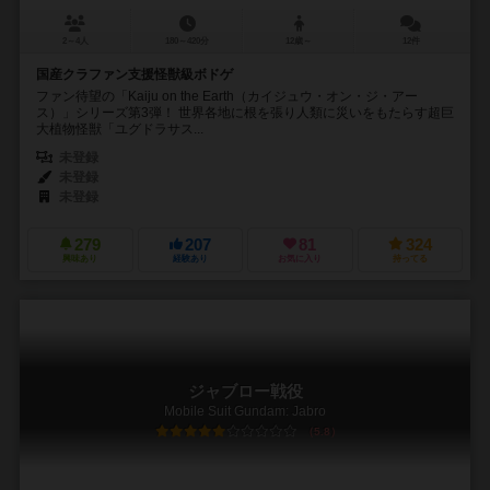
2～4人
180～420分
12歳～
12件
国産クラファン支援怪獣級ボドゲ
ファン待望の「Kaiju on the Earth（カイジュウ・オン・ジ・アー
ス）」シリーズ第3弾！ 世界各地に根を張り人類に災いをもたらす超巨
大植物怪獣「ユグドラサス...
未登録
未登録
未登録
279
207
81
324
興味あり
経験あり
お気に入り
持ってる
ジャブロー戦役
Mobile Suit Gundam: Jabro
5.8