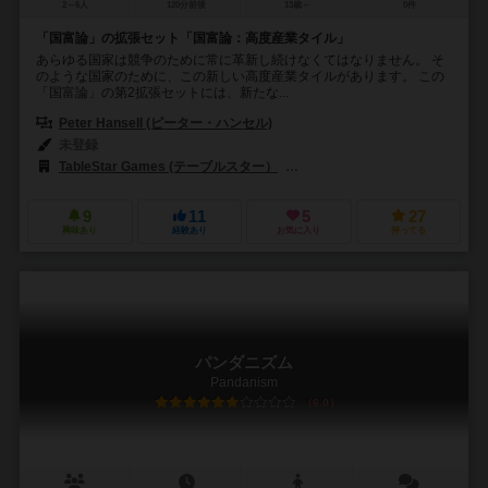
2～6人
120分前後
13歳～
0件
「国富論」の拡張セット「国富論：高度産業タイル」
あらゆる国家は競争のために常に革新し続けなくてはなりません。 そ
のような国家のために、この新しい高度産業タイルがあります。 この
「国富論」の第2拡張セットには、新たな...
Peter Hansell (ピーター・ハンセル)
未登録
TableStar Games (テーブルスター）
ホビージャパン（Hobby Japa
9
11
5
27
興味あり
経験あり
お気に入り
持ってる
パンダニズム
Pandanism
6.0