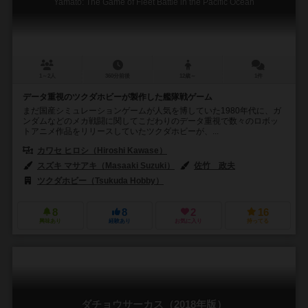
Yamato: The Game of Fleet Battle in the Pacific Ocean
1～2人
360分前後
12歳～
1件
データ重視のツクダホビーが製作した艦隊戦ゲーム
まだ国産シミュレーションゲームが人気を博していた1980年代に、ガ
ンダムなどのメカ戦闘に関してこだわりのデータ重視で数々のロボッ
トアニメ作品をリリースしていたツクダホビーが、...
カワセ ヒロシ（Hiroshi Kawase）
スズキ マサアキ（Masaaki Suzuki）
佐竹 政夫
ツクダホビー（Tsukuda Hobby）
8
8
2
16
興味あり
経験あり
お気に入り
持ってる
ダチョウサーカス（2018年版）