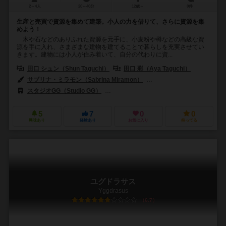
2～4人
20～40分
12歳～
0件
生産と売買で資源を集めて建築。小人の力を借りて、さらに資源を集
めよう！
木や石などのありふれた資源を元手に、小麦粉や樽などの高級な資
源を手に入れ、さまざまな建物を建てることで暮らしを充実させてい
きます。建物には小人が住み着いて、自分の代わりに資...
田口 シュン（Shun Taguchi）
田口 彩（Aya Taguchi）
サブリナ・ミラモン（Sabrina Miramon）
里瀬 ほとり（Hotori Sat
スタジオGG（Studio GG）
フッター・トレード（Hutter Trade GmbH
5
7
0
0
興味あり
経験あり
お気に入り
持ってる
ユグドラサス
Yggdrasus
6.7