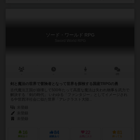
ソード・ワールド RPG
Sword World RPG
－
－
ー
2件
剣と魔法の世界で冒険者となって世界を探検する国産TRPGの勇
古代魔法王国が崩壊して500年たって高度な魔法は失われ物事を武力で
解決する「剣の時代」 いわゆる「ファンタジー」としてイメージされ
る中世西洋社会に似た世界「アレクラスト大陸...
未登録
未登録
未登録
16
84
22
81
興味あり
経験あり
お気に入り
持ってる