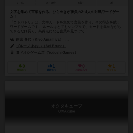
2～4人
15～25分
8歳～
0件
文字を集めて言葉を作る。ひらめきが勝負の2~4人の対戦ワードゲー
ム！
『コトバトリ』は、文字カードを集めて言葉を作り、その得点を競う
ワードゲームです。 ルールはとてもシンプルで、カードを集めながら
できるだけ長く、高得点になる言葉を見つけて...
雨宮 喜代（Kiyo Amamiya）
ブルーノ あおい（Aoi Bruno）
ブルーノ あおい（Aoi Bruno）
ヨドオシゲームズ（Yodoshi Games）
0
1
0
1
興味あり
経験あり
お気に入り
持ってる
オクタキューブ
OXtA cube