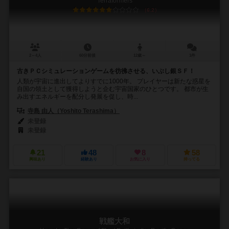
Terraformers
6.2
2～4人
60分前後
12歳～
1件
古きＰＣシミュレーションゲームを彷彿させる、いぶし銀ＳＦ！
人類が宇宙に進出してよりすでに1000年。 プレイヤーは新たな惑星を
自国の領土として獲得しようと企む宇宙国家のひとつです。 都市が生
み出すエネルギーを配分し発展を促し、時...
寺島 由人（Yoshito Terashima）
未登録
未登録
21
48
8
58
興味あり
経験あり
お気に入り
持ってる
戦艦大和