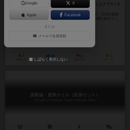
Google
X
6×6マスの盤面に生まれる世界。日本神話をモチーフとしたアブストラ
クト
国産み（Kuniumi）は、2人用アブストラクトゲームです。日本の創世
Apple
Facebook
神話をモチーフとしていて、プレイヤーは海の神と陸の神を表す２つ
のポーンのうちの一方を担当します。 ...
または
イグナツィオ・パナデス（Ignazio Panades）
メールで会員登録
未登録
XVゲームズ（XVgames）
7
10
2
5
しばらく表示しない
興味あり
経験あり
お気に入り
持ってる
国富論：産業タイル（拡張セット）
Wealth of Nations: Super Industry Tiles