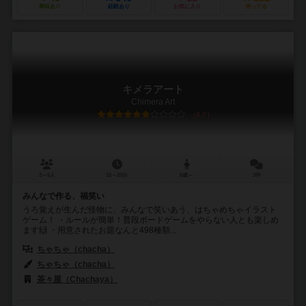
興味あり
経験あり
お気に入り
持ってる
キメラアート
Chimera Art
6.0
3～6人
10～20分
6歳～
3件
みんなで作る、福笑い
うろ覚えが生んだ怪物に、みんなで笑いあう、はちゃめちゃイラスト
ゲーム！ ・ルールが簡単！普段ボードゲームをやらない人とも楽しめ
ます🙌 ・用意されたお題なんと498種類...
ちゃちゃ（chacha）
ちゃちゃ（chacha）
茶々屋（Chachaya）