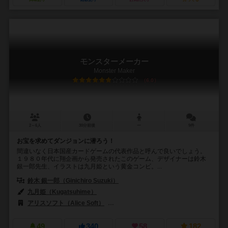
モンスターメーカー
Monster Maker
6.0
2～6人
30分前後
ー
9件
お宝を求めてダンジョンに潜ろう！
間違いなく日本国産カードゲームの代表作品と呼んで良いでしょう。
１９８０年代に翔企画から発売されたこのゲーム、デザイナーは鈴木
銀一郎先生、イラストは九月姫という黄金コンビ。...
鈴木 銀一郎（Ginichiro Suzuki）
九月姫（Kugatsuhime）
アリスソフト（Alice Soft）
ギャラクシープラン（Galaxy Plan Inc.
49
340
58
182