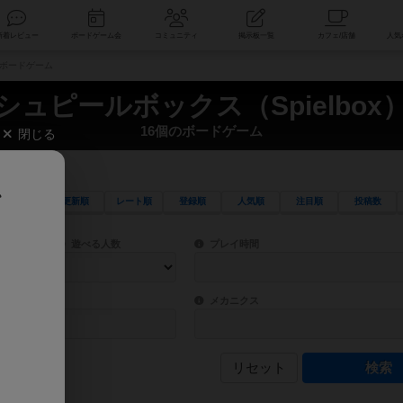
索
新着レビュー
ボードゲーム会
コミュニティ
掲示板一覧
個のボードゲーム
シュピールボックス（Spielbox
16個のボードゲーム
閉じる
、
更新順
レート順
登録順
人気順
注目順
投稿数
ワード検索ができます。
検索できます。
プレイ対象人数に含まれるボードゲームを指定します。
目安となる所要時間を指定することができ
遊べる人数
プレイ時間
物などモチーフ・ストーリーを指定することができます。直感的にゲームシステムを理解
ゲーム性を構成するコアシステムです。主
バー
メカニクス
リセット