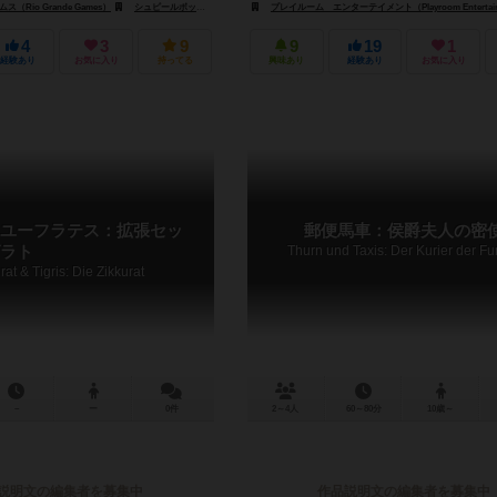
（Rio Grande Games）
ールボックス（Spielbox）
シュピールボックス（Spielbox）
プレイルーム エンターテイメント（Playroom Entertai
4
3
9
9
19
1
経験あり
お気に入り
持ってる
興味あり
経験あり
お気に入り
ユーフラテス：拡張セッ
郵便馬車：侯爵夫人の密
ラト
Thurn und Taxis: Der Kurier der Fur
at & Tigris: Die Zikkurat
－
ー
0件
2～4人
60～80分
10歳～
説明文の編集者を募集中
作品説明文の編集者を募集中