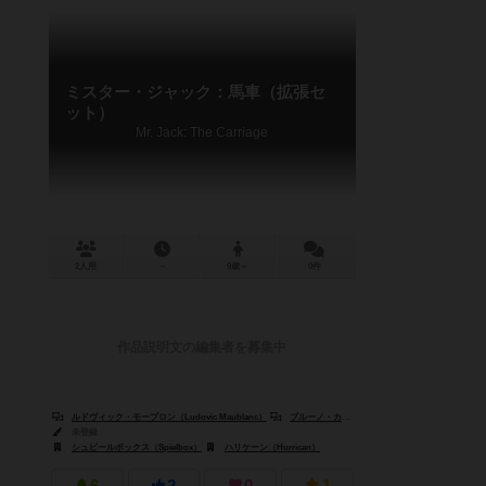
ミスター・ジャック：馬車（拡張セ
ット）
Mr. Jack: The Carriage
2人用
－
9歳～
0件
作品説明文の編集者を募集中
ルドヴィック・モーブロン（Ludovic Maublanc）
ブルーノ・カタラ（Bruno Cathala）
未登録
シュピールボックス（Spielbox）
ハリケーン（Hurrican）