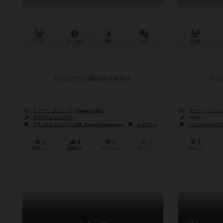
2～4人
15～25分
8歳～
0件
2人用
作品説明文の編集者を募集中
作品
ライナー・クニツィア（Reiner Knizia）
ライナー・クニツィア（
デルヴァル ジュリアン
未登録
フランヨス シュピーレ出版（Franjos Spieleverlag）
シュピールボックス（Spielbox）
シュピールボックス（
1
4
0
7
1
興味あり
経験あり
お気に入り
持ってる
興味あり