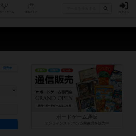
ログイン
カフェ/店舗
人気ボードゲーム
通販ストア
）
発売年
ます。マニュアルを読む時間や参加者へのルール説明時間は含まれていないため、初めて遊
できるよう、中世ファンタジー・クッキング・海賊同士の対決など、ゲームコンセプトを絞
にボードゲームに慣れている方向けの絞込機能です。例えば「ダイスロール」はランダム値
ボードゲーム通販
オンラインストアで7,500商品を販売中