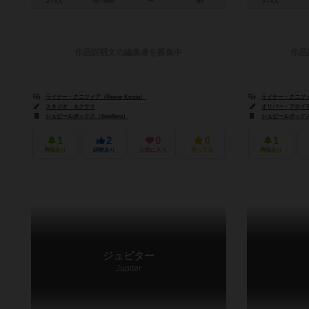
2～5人
45～60分
ー
0件
3～4人
作品説明文の編集者を募集中
作品
ライナー・クニツィア（Reiner Knizia）
ライナー・クニツィア（
スタジオ ネクサス
オリバー・フロイデンライ
シュピールボックス（Spielbox）
シュピールボックス（
1
2
0
0
1
興味あり
経験あり
お気に入り
持ってる
興味あり
ジュピター
Jupiter