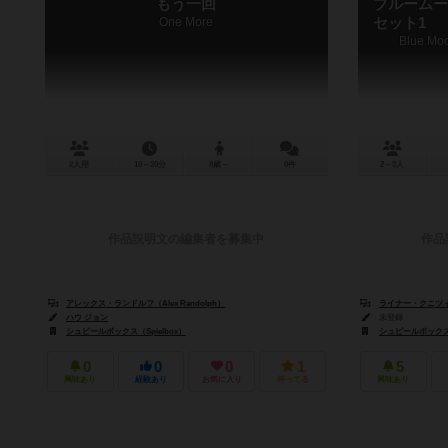
もう一回
ブルームー
One More
セット1
Blue Moo
2人用
10～20分
8歳～
0件
2～3人
作品説明文の編集者を募集中
作品
アレックス・ランドルフ（Alex Randolph）
ライナー・クニツィア（
ハウ ジョン
未登録
シュピールボックス（Spielbox）
シュピールボックス（
0
0
0
1
5
興味あり
経験あり
お気に入り
持ってる
興味あり