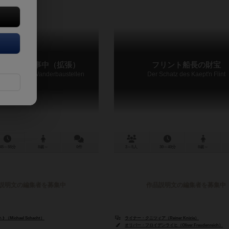
レット：工事中（拡張）
フリント船長の財宝
 Erweiterung Wanderbaustellen
Der Schatz des Kaept'n Flint
45～55分
8歳～
0件
3～5人
30～40分
8歳～
説明文の編集者を募集中
作品説明文の編集者を募集中
Michael Schacht）
ライナー・クニツィア（Reiner Knizia）
オリバー・フロイデンライヒ（Oliver Freudenreich）