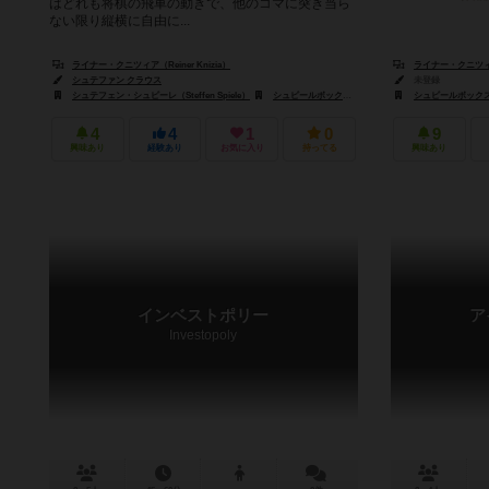
はどれも将棋の飛車の動きで、他のコマに突き当ら
ない限り縦横に自由に...
ライナー・クニツィア（Reiner Knizia）
ライナー・クニツィア（
シュテファン クラウス
未登録
シュテフェン・シュピーレ（Steffen Spiele）
シュピールボックス（Spielbox）
シュピールボックス（
4
4
1
0
9
興味あり
経験あり
お気に入り
持ってる
興味あり
インベストポリー
ア
Investopoly