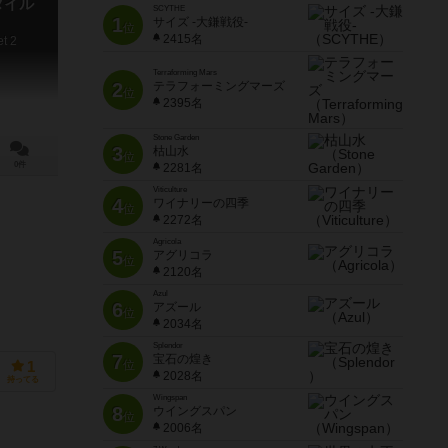
タイル
SCYTHE
1
サイズ -大鎌戦役-
位
2415名
et 2
Terraforming Mars
2
テラフォーミングマーズ
位
2395名
Stone Garden
3
枯山水
位
0件
2281名
Viticulture
4
ワイナリーの四季
位
2272名
Agricola
5
アグリコラ
位
2120名
Azul
6
アズール
位
2034名
Splendor
7
宝石の煌き
位
1
2028名
持ってる
Wingspan
8
ウイングスパン
位
2006名