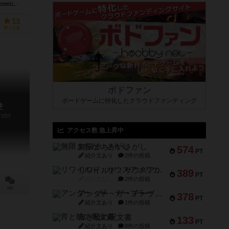
nment）
ピアトニク&ゼーネ（Piatnik & Soehne）
シュピールボックス（Spielbox）
13
持ってる
ボドファン
ボードゲームに特化したクラウドファンディング
使
stin
アクセス数 急上昇中
無限まちがいさがし
574
PT
紹介文あり
2件の投稿
リワイルド：サウスアメリカ
389
PT
紹介文なし
2件の投稿
0件
アンダー・ザ・テーブラー
378
PT
紹介文あり
1件の投稿
宵と暁の呪文書
133
PT
紹介文あり
8件の投稿