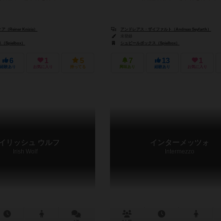
Reiner Knizia）
アンドレアス・ザイファルト（Andreas Seyfarth）
未登録
Spielbox）
シュピールボックス（Spielbox）
6
1
5
7
13
1
経験あり
お気に入り
持ってる
興味あり
経験あり
お気に入り
イリッシュ ウルフ
インターメッツォ
Irish Wolf
Intermezzo