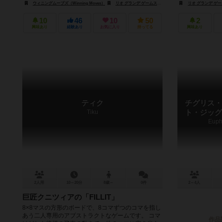
ウィニングムーブズ（Winning Moves）
リオ グランデ ゲームス（Rio Grande Games）
リオ グランデ ゲームス
シュピ
10
46
10
50
2
興味あり
経験あり
お気に入り
持ってる
興味あり
ティク
チグリス・
Tiku
ト・ジッグ
Euphr
2人用
10～20分
8歳～
0件
2～4人
巨匠クニツィアの「FILLIT」
8×8マスの方形のボードで、8コマずつのコマを指し
あう二人専用のアブストラクトなゲームです。 コマ
作品