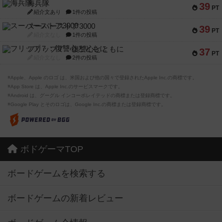
海兵隊
39
PT
紹介文あり
1件の投稿
スーパーストア3000
39
PT
紹介文なし
1件の投稿
フリップ７：復讐心とともに
37
PT
紹介文なし
2件の投稿
※Apple、Apple のロゴ は、米国および他の国々で登録されたApple Inc.の商標です。
※App Store は、Apple Inc.のサービスマークです。
※Android は、グーグル インコーポレイテッドの商標または登録商標です。
※Google Play とそのロゴは、Google Inc.の商標または登録商標です。
ボドゲーマTOP
ボードゲームを検索する
ボードゲームの新着レビュー