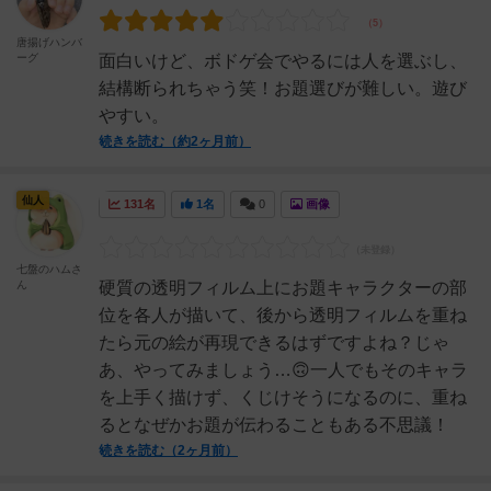
唐揚げハンバ
ーグ
面白いけど、ボドゲ会でやるには人を選ぶし、
結構断られちゃう笑！お題選びが難しい。遊び
やすい。
続きを読む（約2ヶ月前）
仙人
131名
1名
0
画像
七盤のハムさ
ん
硬質の透明フィルム上にお題キャラクターの部
位を各人が描いて、後から透明フィルムを重ね
たら元の絵が再現できるはずですよね？じゃ
あ、やってみましょう…🙃一人でもそのキャラ
を上手く描けず、くじけそうになるのに、重ね
るとなぜかお題が伝わることもある不思議！
続きを読む（2ヶ月前）