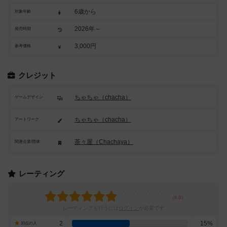
6歳から
対象年齢
2026年～
発売時期
3,000円
参考価格
クレジット
ちゃちゃ（chacha）
ゲームデザイン
ちゃちゃ（chacha）
アートワーク
茶々屋（Chachaya）
関連企業/団体
レーティング
レーティングを行うには
ログイン
が必要です
2
15%
10点の人