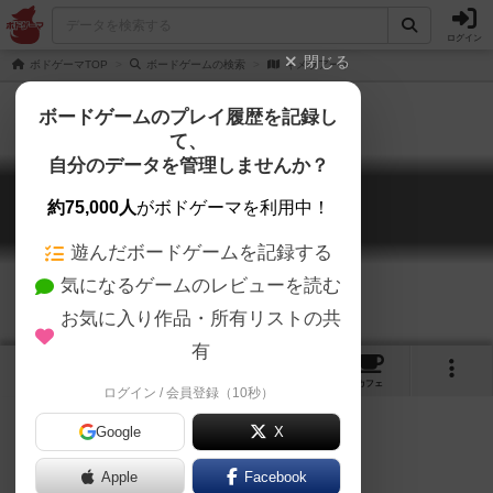
ログイン
閉じる
ボドゲーマTOP
ボードゲームの検索
キメラアート
ボードゲームのプレイ履歴を記録し
て、
自分のデータを管理しませんか？
キメラアート
約75,000人
がボドゲーマを利用中！
Chimera Art
遊んだボードゲームを記録する
気になるゲームのレビューを読む
お気に入り作品・所有リストの共
有
2
3
2
トップ
画像
動画
レビュー
カフェ
ログイン / 会員登録（10秒）
Google
X
みんなで作る、福笑い
Apple
Facebook