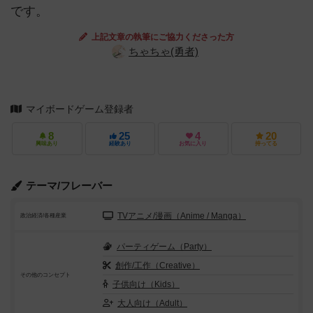
です。
上記文章の執筆にご協力くださった方
ちゃちゃ(勇者)
マイボードゲーム登録者
8
25
4
20
興味あり
経験あり
お気に入り
持ってる
テーマ/フレーバー
TVアニメ/漫画（Anime / Manga）
政治経済/各種産業
パーティゲーム（Party）
創作/工作（Creative）
その他のコンセプト
子供向け（Kids）
大人向け（Adult）