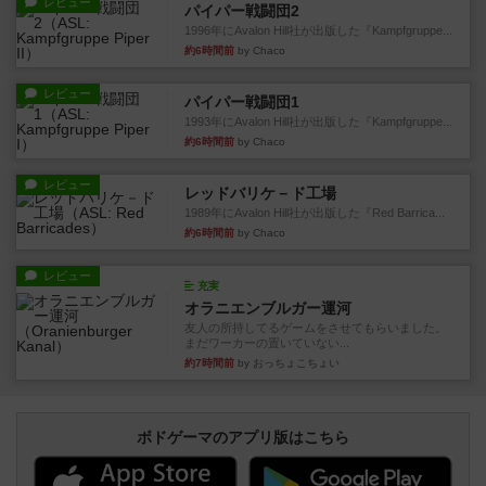
レビュー
パイパー戦闘団2
1996年にAvalon Hill社が出版した『Kampfgruppe...
約6時間前
by Chaco
レビュー
パイパー戦闘団1
1993年にAvalon Hill社が出版した『Kampfgruppe...
約6時間前
by Chaco
レビュー
レッドバリケ－ド工場
1989年にAvalon Hill社が出版した『Red Barrica...
約6時間前
by Chaco
レビュー
充実
オラニエンブルガー運河
友人の所持してるゲームをさせてもらいました。
まだワーカーの置いていない...
約7時間前
by おっちょこちょい
ボドゲーマのアプリ版はこちら