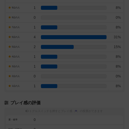
1
8%
9点の人
0
0%
8点の人
1
8%
7点の人
4
31%
6点の人
2
15%
5点の人
1
8%
4点の人
1
8%
3点の人
0
0%
2点の人
1
8%
1点の人
プレイ感の評価
トグルスイッチを押すとプレイ感（
※
）の投票ができます
0
運・確率