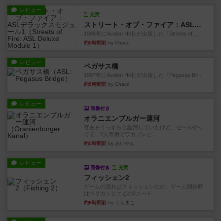
レビュー
充実
ストリート・オブ・ファイア：ASLデラックスモジュール1
1985年にAvalon Hill社が出版した『Streets of ...
約5時間前
by Chaco
レビュー
ペガサス橋
1997年にAvalon Hill社が出版した『Pegasus Bri...
約5時間前
by Chaco
レビュー
画像付き
オラニエンブルガー運河
存在をうっすらと認識していたけど、セールやっ
てて、2人専用でワカプレと...
約5時間前
by みいやん
レビュー
画像付き
充実
フィッシェン2
ゲームの流れはフィッシェンだが、ゲーム開始時
はペリカンとエビの2スート...
約6時間前
by うらまこ