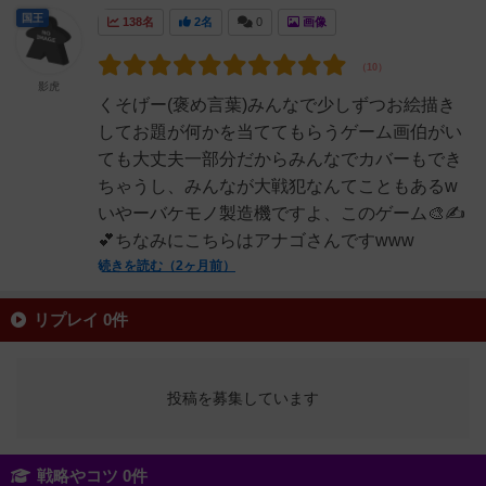
国王
138名
2名
0
画像
影虎
くそげー(褒め言葉)みんなで少しずつお絵描き
してお題が何かを当ててもらうゲーム画伯がい
ても大丈夫一部分だからみんなでカバーもでき
ちゃうし、みんなが大戦犯なんてこともあるw
いやーバケモノ製造機ですよ、このゲーム🎨✍
💕ちなみにこちらはアナゴさんですwww
続きを読む（2ヶ月前）
リプレイ 0件
投稿を募集しています
戦略やコツ 0件