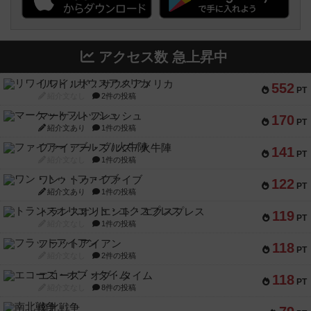
アクセス数 急上昇中
リワイルド：サウスアメリカ
552
PT
紹介文なし
2件の投稿
マーケットフレッシュ
170
PT
紹介文あり
1件の投稿
ファイアー・ブルズ / 火牛陣
141
PT
紹介文なし
1件の投稿
ワン・トゥ・ファイブ
122
PT
紹介文あり
1件の投稿
トランスオリエント・エクスプレス
119
PT
紹介文なし
1件の投稿
フラットアイアン
118
PT
紹介文なし
2件の投稿
エコーズ・オブ・タイム
118
PT
紹介文なし
8件の投稿
南北戦争