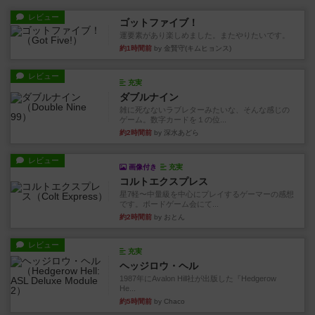
レビュー
ゴットファイブ！
運要素があり楽しめました。またやりたいです。
約1時間前
by 金賢守(キムヒョンス)
レビュー
充実
ダブルナイン
雑に死なないラブレターみたいな、そんな感じの
ゲーム。数字カードを１の位...
約2時間前
by 深水あどら
レビュー
画像付き
充実
コルトエクスプレス
星7軽〜中量級を中心にプレイするゲーマーの感想
です。ボードゲーム会にて...
約2時間前
by おとん
レビュー
充実
ヘッジロウ・ヘル
1987年にAvalon Hill社が出版した『Hedgerow
He...
約5時間前
by Chaco