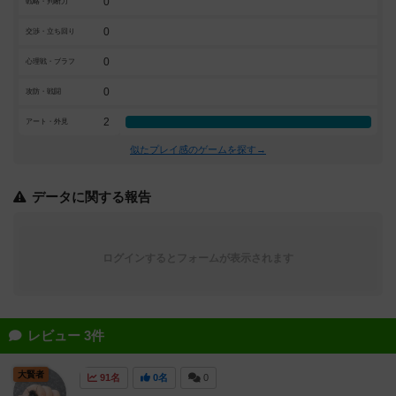
0
戦略・判断力
0
交渉・立ち回り
0
心理戦・ブラフ
0
攻防・戦闘
2
アート・外見
似たプレイ感のゲームを探す→
データに関する報告
ログインするとフォームが表示されます
レビュー 3件
大賢者
91名
0名
0