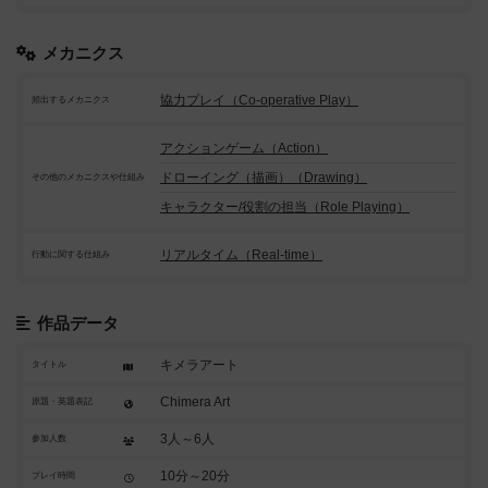
メカニクス
協力プレイ（Co-operative Play）
頻出するメカニクス
アクションゲーム（Action）
ドローイング（描画）（Drawing）
その他のメカニクスや仕組み
キャラクター/役割の担当（Role Playing）
リアルタイム（Real-time）
行動に関する仕組み
作品データ
キメラアート
タイトル
Chimera Art
原題・英題表記
3人～6人
参加人数
10分～20分
プレイ時間