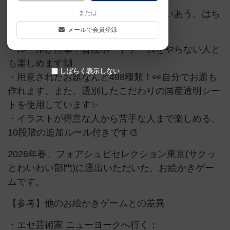
うろ覚えが生んだ怪物に、みんなで笑いあう、はち
または
ゃめちゃイラストゲーム！
メールで会員登録
・ルールが簡単！普段ボードゲームをやらない人と
も楽しめます🙌
しばらく表示しない
・用意されたお題なんと498種類！👀自分でお題も
作れます。また、選別したこだわりの国産透明シー
トを使用しています✨
・イラストが得意な人から苦手な人まで楽しめる、
10段階の追加ルール付きです🎨
2026年春、フォアシュピセレクション東京(サクッ
とわいわい部門)に選出いただいた、お絵かきゲー
ムです。
【参考】他のお絵かきゲームとの差異
・エセ芸術家 ニューヨークへ行く：