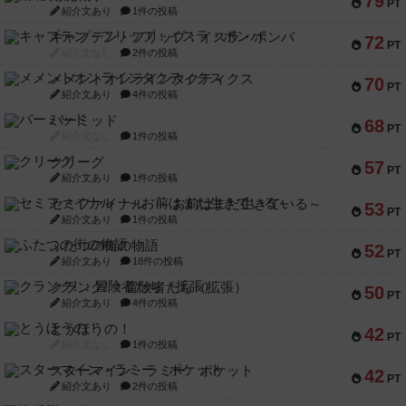
79
PT
紹介文あり
1件の投稿
キャプテン・フリップ：イスラ・ボンバ
72
PT
紹介文なし
2件の投稿
メメントオンラインタクティクス
70
PT
紹介文あり
4件の投稿
パーミッド
68
PT
紹介文なし
1件の投稿
クリーグ
57
PT
紹介文あり
1件の投稿
セミファイナル ～お前はまだ生きている～
53
PT
紹介文あり
1件の投稿
ふたつの街の物語
52
PT
紹介文あり
18件の投稿
クランク! ：冒険者たち（拡張）
50
PT
紹介文あり
4件の投稿
とうほうの！
42
PT
紹介文なし
1件の投稿
スターマイン・ラミー ポケット
42
PT
紹介文あり
2件の投稿