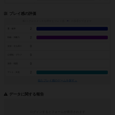
プレイ感の評価
トグルスイッチを押すとプレイ感（
※
）の投票ができます
2
運・確率
2
戦略・判断力
0
交渉・立ち回り
0
心理戦・ブラフ
0
攻防・戦闘
2
アート・外見
似たプレイ感のゲームを探す→
データに関する報告
ログインするとフォームが表示されます