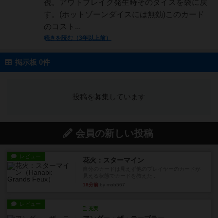
視。アウトブレイク発生時そのダイスを袋に戻
す。(ホットゾーンダイスには無効)このカード
のコスト...
続きを読む（3年以上前）
掲示板 0件
投稿を募集しています
会員の新しい投稿
レビュー
花火：スターマイン
自分のカードは見えず他のプレイヤーのカードが
見える状態でカードを教えた...
18分前
by mob567
レビュー
充実