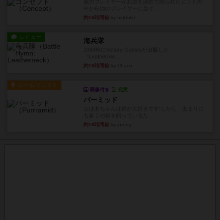
親のプレイヤーがお題を決めて限られたヒントの
中から他のプレイヤーに当て...
約16時間前
by mob567
レビュー
海兵隊
1988年にVictory Gamesが出版した
『Leathernec...
約16時間前
by Chaco
ルール/インスト
画像付き
充実
パーミッド
おばあちゃんは猫が大好きです!しかし、あまりに
も多くの猫を飼っているた...
約16時間前
by jurong