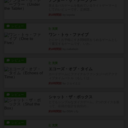
アンダー・ザ・テーブラー
笑えるバカゲームを集めているライトゲーマーと
してのレビューです。正体隠...
約3時間前
by toyota
レビュー
充実
ワン・トゥ・ファイブ
とにかくお手軽にすき間時間をうめるゲームとし
て重宝するゲームです。いわ...
約4時間前
by nabekoh
レビュー
充実
エコーズ・オブ・タイム
カードゲームにファイナルファンタジーのアクテ
ィブタイムバトル（もしくは...
約8時間前
by ジェイとと
レビュー
シャット・ザ・ボックス
とてもシンプルなダイスゲーム。2つのダイスを振
って、出目の合計を自分の...
約8時間前
by OSAっち
レビュー
充実