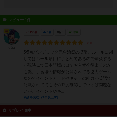
レビュー 1件
神
190名
0名
0
充実
ワタル
5/5点パンデミック完全治療の拡張。ルールに関
してはルール項目にまとめてあるので割愛する
が現時点で日本語版は出ておらず今後出るのか
も謎。まぁ場の情報が公開されてる協力ゲーム
なのでイベントカードやキャラの能力が英語で
記載されててもその都度確認していけば問題な
いが。イベントやキ...
続きを読む（3年以上前）
リプレイ 0件