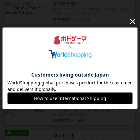
オバケだぞ～
対人アナログプレイ。簡単なルールで誰とでも遊
べるゲーム。こんなの子ども...
約10時間前
by おーちゃん
レビュー
充実
南北戦争
1983年にVictory Gamesが出版した『The Civil ...
約13時間前
by Chaco
レビュー
画像付き
ファイアー・ブルズ / 火牛陣
火牛を引き連れて敵を殲滅させる。縦か斜めで前2
列まで攻撃できるが、自分...
約15時間前
by うらまこ
レビュー
フリップ７
カードをめくるかパスをするかを決めてパスした
時のカード数字が得点になる...
約15時間前
by mob567
レビュー
コンセプト