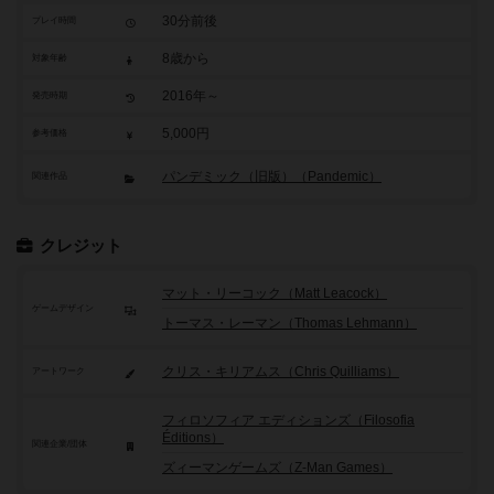
30分前後
プレイ時間
8歳から
対象年齢
2016年～
発売時期
5,000円
参考価格
パンデミック（旧版）（Pandemic）
関連作品
クレジット
マット・リーコック（Matt Leacock）
ゲームデザイン
トーマス・レーマン（Thomas Lehmann）
クリス・キリアムス（Chris Quilliams）
アートワーク
フィロソフィア エディションズ（Filosofia
Éditions）
関連企業/団体
ズィーマンゲームズ（Z-Man Games）