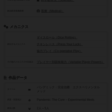
科学者/研究（Scientist）
医療（Medical）
政治経済/各種産業
メカニクス
ダイスロール（Dice Rolling）
チキンレース（Press Your Luck）
頻出するメカニクス
協力プレイ（Co-operative Play）
プレイヤー別固有能力（Variable Player Powers）
その他のメカニクスや仕組み
作品データ
パンデミック：完全治療 エクスペリメンタル
タイトル
メッド
Pandemic: The Cure – Experimental Meds
原題・英題表記
2人～5人
参加人数