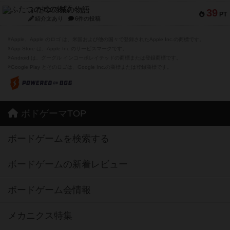
ふたつの城の物語
39
PT
紹介文あり
6件の投稿
※Apple、Apple のロゴ は、米国および他の国々で登録されたApple Inc.の商標です。
※App Store は、Apple Inc.のサービスマークです。
※Android は、グーグル インコーポレイテッドの商標または登録商標です。
※Google Play とそのロゴは、Google Inc.の商標または登録商標です。
ボドゲーマTOP
ボードゲームを検索する
ボードゲームの新着レビュー
ボードゲーム会情報
メカニクス特集