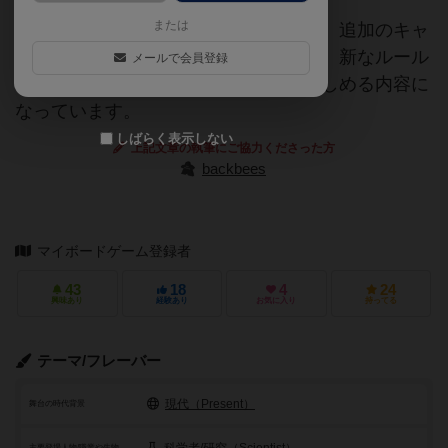
または
「パンデミック：完全治療」の拡張版。追加のキャ
ラクターカード、ウイルスダイスの他、新なルール
メールで会員登録
も盛り込まれ、更にベースゲームを楽しめる内容に
なっています。
しばらく表示しない
上記文章の執筆にご協力くださった方
backbees
マイボードゲーム登録者
43
18
4
24
興味あり
経験あり
お気に入り
持ってる
テーマ/フレーバー
現代（Present）
舞台の時代背景
主要登場人物/職業や生物