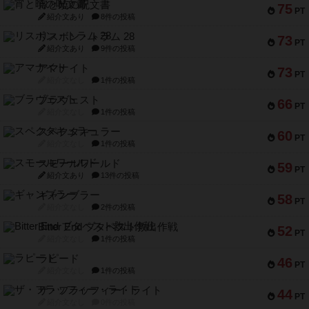
宵と暁の呪文書
75
PT
紹介文あり
8件の投稿
リスボン・トラム 28
73
PT
紹介文あり
9件の投稿
アマナイト
73
PT
紹介文なし
1件の投稿
ブラヴェスト
66
PT
紹介文なし
1件の投稿
スペクタキュラー
60
PT
紹介文なし
1件の投稿
スモールワールド
59
PT
紹介文あり
13件の投稿
ギャンブラー
58
PT
紹介文なし
2件の投稿
Bitter End ブタペスト救出作戦
52
PT
紹介文なし
1件の投稿
ラピード
46
PT
紹介文なし
1件の投稿
ザ・フラッフィー・ライト
44
PT
紹介文なし
0件の投稿