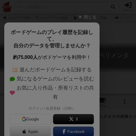
ログイン
閉じる
ボドゲーマTOP
ボードゲームの検索
パンデミック（旧版）
パンデミッ
ボードゲームのプレイ履歴を記録し
て、
自分のデータを管理しませんか？
パンデミック：完全治療 エクスペリメンタ
約75,000人
がボドゲーマを利用中！
ル メッド
Pandemic: The Cure – Experimental Meds
遊んだボードゲームを記録する
気になるゲームのレビューを読む
お気に入り作品・所有リストの共
有
2
1
1
トップ
画像
動画
レビュー
カフェ
ログイン / 会員登録（10秒）
Google
X
生物学
Apple
Facebook