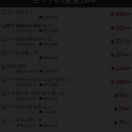
アクセス数 急上昇中
コレクト！
340
PT
紹介文なし
1件の投稿
無限まちがいさがし
322
PT
紹介文あり
2件の投稿
ガルフストライク
217
PT
紹介文あり
1件の投稿
クルティボ
203
PT
紹介文なし
1件の投稿
1809
112
PT
紹介文あり
1件の投稿
ファースト・イン・フライト
108
PT
紹介文あり
3件の投稿
モズビ－ズ・レイダ－ズ
94
PT
紹介文あり
1件の投稿
テンプテーション
79
PT
紹介文なし
2件の投稿
インドネシア
78
PT
紹介文あり
2件の投稿