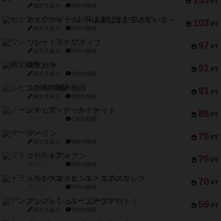
133
PT
紹介文あり
8件の投稿
セミファイナル ～お前はまだ生きている～
103
PT
紹介文あり
1件の投稿
ワン・トゥ・ファイブ
97
PT
紹介文あり
1件の投稿
南北戦争
91
PT
紹介文あり
1件の投稿
ふたつの城の物語
91
PT
紹介文あり
6件の投稿
ノームズ・アット・ナイト
88
PT
紹介文なし
1件の投稿
マーリン
76
PT
紹介文あり
6件の投稿
フラットアイアン
75
PT
紹介文なし
2件の投稿
トランスオリエント・エクスプレス
70
PT
紹介文なし
1件の投稿
アンブッシュ！：ムーブアウト！
59
PT
紹介文あり
1件の投稿