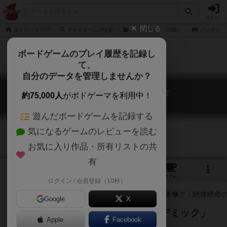
ログイン
閉じる
ボドゲーマTOP
ボードゲームの検索
パンデミック（旧版）
パンデミッ
ボードゲームのプレイ履歴を記録し
て、
自分のデータを管理しませんか？
パンデミック：絶体絶命
約75,000人
がボドゲーマを利用中！
Pandemic: On the Brink (Old Version)
遊んだボードゲームを記録する
気になるゲームのレビューを読む
お気に入り作品・所有リストの共
有
3
2
15
トップ
画像
動画
レビュー
カフェ
ログイン / 会員登録（10秒）
Google
X
協力ゲームで有名な、あの「パンデミック」
Apple
Facebook
の拡張セット