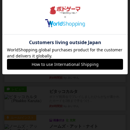
レビュー
ヘックメック
サイコロゲームです1から5までの数字と芋虫がか
かれたダイス。これを振っ...
約8時間前
by みいやん
レビュー
ハゲタカのえじき
超有名なゲームですが、初めてプレイしました。1
から15までのカードがプ...
約8時間前
by みいやん
レビュー
ジャスト・ワン
まぁ面白かった‼️よくテレビとかのバラエティなん
かで、お題がわからずに...
約8時間前
by みいやん
レビュー
ピタッコカルタ
ボドゲ相席会でプレイしましたひらがなが書かれ
たカードを2枚まで手をつけ...
約8時間前
by みいやん
ルール/インスト
画像付き
充実
ノームズ・アット・ナイト