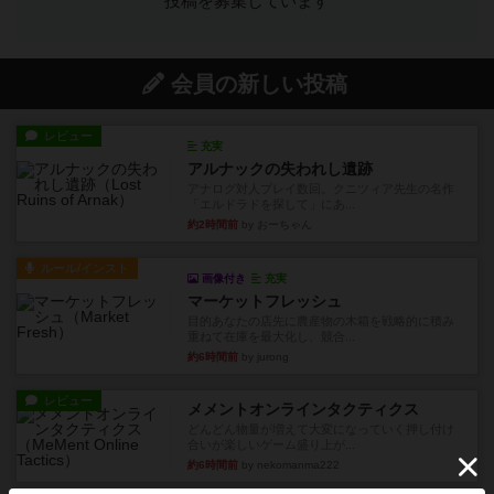
投稿を募集しています
会員の新しい投稿
レビュー
充実
アルナックの失われし遺跡
アナログ対人プレイ数回。クニツィア先生の名作
「エルドラドを探して」にあ...
約2時間前
by おーちゃん
ルール/インスト
画像付き
充実
マーケットフレッシュ
目的あなたの店先に農産物の木箱を戦略的に積み
重ねて在庫を最大化し、競合...
約6時間前
by jurong
レビュー
メメントオンラインタクティクス
どんどん物量が増えて大変になっていく押し付け
合いが楽しいゲーム盛り上が...
約6時間前
by nekomanma222