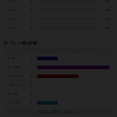
0
0%
4点の人
0
0%
3点の人
0
0%
2点の人
0
0%
1点の人
プレイ感の評価
トグルスイッチを押すとプレイ感（
※
）の投票ができます
2
運・確率
7
戦略・判断力
4
交渉・立ち回り
0
心理戦・ブラフ
0
攻防・戦闘
2
アート・外見
似たプレイ感のゲームを探す→