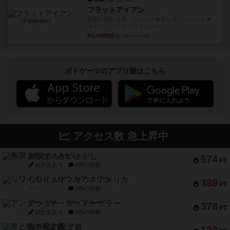
フラットアイアン
世界に浸れる度 ☆☆☆☆★楽しさ ☆☆☆☆★
タイパ ☆☆☆☆☆マンハッ...
約14時間前
by DKnewyork
ボドゲーマのアプリ版はこちら
アクセス数 急上昇中
無限まちがいさがし
574
PT
紹介文あり
2件の投稿
リワイルド：サウスアメリカ
389
PT
紹介文なし
2件の投稿
アンダー・ザ・テーブラー
378
PT
紹介文あり
1件の投稿
宵と暁の呪文書