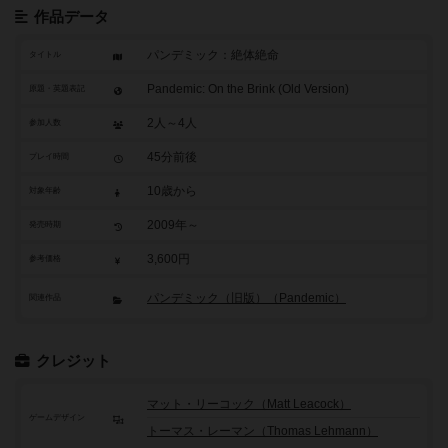
作品データ
パンデミック：絶体絶命
タイトル
Pandemic: On the Brink (Old Version)
原題・英題表記
2人～4人
参加人数
45分前後
プレイ時間
10歳から
対象年齢
2009年～
発売時期
3,600円
参考価格
パンデミック（旧版）（Pandemic）
関連作品
クレジット
マット・リーコック（Matt Leacock）
ゲームデザイン
トーマス・レーマン（Thomas Lehmann）