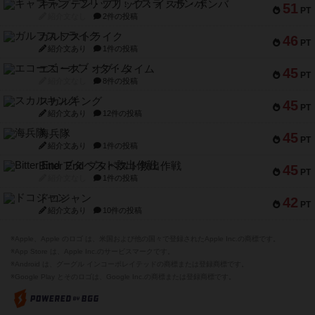
キャプテン・フリップ：イスラ・ボンバ
51
PT
紹介文なし
2件の投稿
ガルフストライク
46
PT
紹介文あり
1件の投稿
エコーズ・オブ・タイム
45
PT
紹介文なし
8件の投稿
スカルキング
45
PT
紹介文あり
12件の投稿
海兵隊
45
PT
紹介文あり
1件の投稿
Bitter End ブタペスト救出作戦
45
PT
紹介文なし
1件の投稿
ドコジャン
42
PT
紹介文あり
10件の投稿
※Apple、Apple のロゴ は、米国および他の国々で登録されたApple Inc.の商標です。
※App Store は、Apple Inc.のサービスマークです。
※Android は、グーグル インコーポレイテッドの商標または登録商標です。
※Google Play とそのロゴは、Google Inc.の商標または登録商標です。