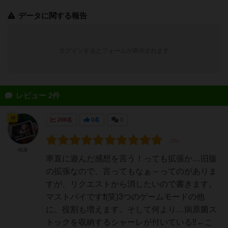
データに関する報告
ログインするとフォームが表示されます
レビュー 2件
神
208名
0名
0
鳴屋
率直に遊んだ感想を言う！っても拡張か…旧版
の拡張なので、言ってもなぁ～ってのがありま
すが、リクエストから消したいので書きます。
マストバイです❗(笑)3つのゲームモードの他
に、役割も増えます。そして何より…病原菌ス
トックを収納するシャーレが付いている‼️←こ