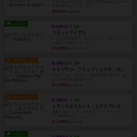
ベネボレンス女王は、忠実な臣民を称えるための
祝宴を開こうとしています。...
約9時間前
by jurong
レビュー
画像付き
充実
フラットアイアン
1~2人に限定された、エンジンビルド系のシステ
ム選んだ企業ボードに街で...
約10時間前
by あくり
ルール/インスト
画像付き
充実
キャプテン・フリップ：イスラ・ボンバ
イスラ・ボンバを探しに出航!潜水艦を装備し、あ
なたの乗組員を監獄から解...
約12時間前
by jurong
ルール/インスト
画像付き
充実
トランスオリエント・エクスプレス
乗客の皆様、トランスオリエント・エクスプレス
にご乗車ありがとうございま...
約13時間前
by jurong
レビュー
画像付き
充実