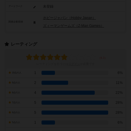
未登録
アートワーク
ホビージャパン（Hobby Japan）
関連企業/団体
ズィーマンゲームズ（Z-Man Games）
レーティング
レーティングを行うには
ログイン
が必要です
1
6%
10点の人
2
11%
9点の人
4
22%
8点の人
5
28%
7点の人
5
28%
6点の人
1
6%
5点の人