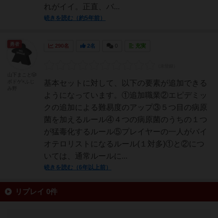
れがイイ。正直、バ...
続きを読む（約5年前）
勇者
290名
2名
0
充実
山下まこと🎲
ボドゲ×ふじ
基本セットに対して、以下の要素が追加できる
み野
ようになっています。①追加職業②エピデミッ
クの追加による難易度のアップ③５つ目の病原
菌を加えるルール④４つの病原菌のうちの１つ
が猛毒化するルール⑤プレイヤーの一人がバイ
オテロリストになるルール(１対多)①と②につ
いては、通常ルールに...
続きを読む（6年以上前）
リプレイ 0件