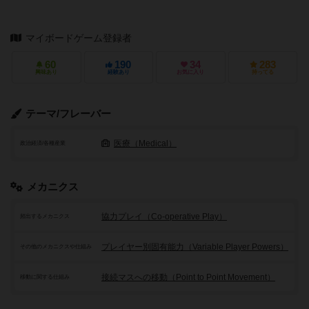
マイボードゲーム登録者
60
190
34
283
興味あり
経験あり
お気に入り
持ってる
テーマ/フレーバー
医療（Medical）
政治経済/各種産業
メカニクス
協力プレイ（Co-operative Play）
頻出するメカニクス
プレイヤー別固有能力（Variable Player Powers）
その他のメカニクスや仕組み
接続マスへの移動（Point to Point Movement）
移動に関する仕組み