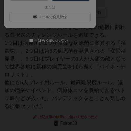
または
リメイク版あり
生物学
拡張版（単体不可）
メールで会員登録
この拡張セットでは、人類を絶体絶命の危機に陥れ
る選択式のチャレンジルールを追加できる。
しばらく表示しない
1つ目は病原菌の1つが猛毒な病原菌に変異する「猛
毒株」、2つ目は第5の病原菌が発見される「変異種
発見」、3つ目はプレイヤーの1人が人類の敵となっ
て世界各地に新種の病原菌をばら撒く「バイオ・テ
ロリスト」。
他にも5人プレイ用ルール、最高難易度ルール、追
加の職業やイベント、病原体コマを収納できるペト
リ皿などが入った、パンデミックをとことん楽しめ
る拡張セットだ。
上記文章の執筆にご協力くださった方
Feiron33