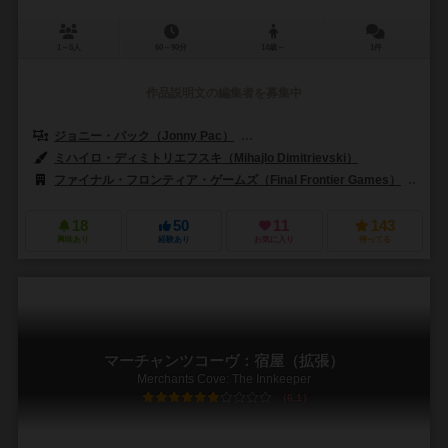
1～5人
60～90分
14歳～
1件
作品説明文の編集者を募集中
ジョニー・パック（Jonny Pac）
カールヴァンオストランド（Carl Van
ミハイロ・ディミトリエフスキ（Mihajlo Dimitrievski）
ファイナル・フロンティア・ゲームズ（Final Frontier Games）
スー
18
50
11
143
興味あり
経験あり
お気に入り
持ってる
マーチャンツコーヴ：宿屋（拡張）
Merchants Cove: The Innkeeper
6.1