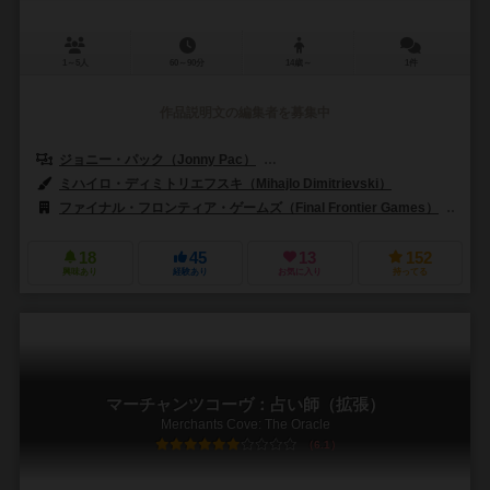
1～5人
60～90分
14歳～
1件
作品説明文の編集者を募集中
ジョニー・パック（Jonny Pac）
カールヴァンオストランド（Carl Van
ミハイロ・ディミトリエフスキ（Mihajlo Dimitrievski）
ファイナル・フロンティア・ゲームズ（Final Frontier Games）
スー
18
45
13
152
興味あり
経験あり
お気に入り
持ってる
マーチャンツコーヴ：占い師（拡張）
Merchants Cove: The Oracle
6.1