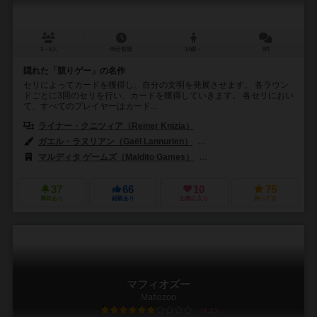
2～5人
45分前後
14歳～
3件
隠れた「競りゲー」の名作
セリによってカードを獲得し、自分の文明を発展させます。 各ラウン
ドごとに3回のセリを行い、カードを獲得していきます。 各セリにおい
て、すべてのプレイヤーはカード...
ライナー・クニツィア（Reiner Knizia）
ガエル・ラヌリアン（Gaël Lannurien）
イゴール・プルーチン（Igor P
マルディタ ゲームズ（Maldito Games）
スーパーミープル（Super M
37
66
10
75
興味あり
経験あり
お気に入り
持ってる
マフィオズー
Mafiozoo
6.2