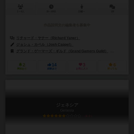
1～4人
30～60分
13歳～
1件
作品説明文の編集者を募集中
リチャード・ヤナー（Richard Yaner）
ジョシュ・カペル（Josh Cappel）
グランド・ゲーマーズ・ギルド（Grand Gamers Guild）
ハッピー・ミ
2
14
3
6
興味あり
経験あり
お気に入り
持ってる
ジェネシア
Genesia
6.0