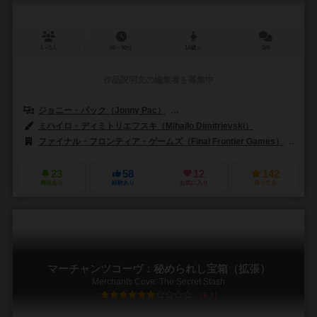
1～5人
60～90分
14歳～
3件
作品説明文の編集者を募集中
ジョニー・パック（Jonny Pac）
カールヴァンオストランド（Carl Van
ミハイロ・ディミトリエフスキ（Mihajlo Dimitrievski）
ファイナル・フロンティア・ゲームズ（Final Frontier Games）
スー
23
58
12
142
興味あり
経験あり
お気に入り
持ってる
マーチャンツコーヴ：秘められし宝箱（拡張）
Merchants Cove: The Secret Stash
6.1