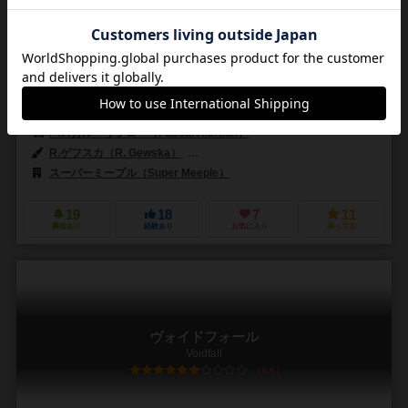
2～5人
60～150分
14歳～
2件
ルネサンス期の都市国家のリーダーとして活躍しよう
舞台はルネサンス期のイタリア。この動乱の時代に、あなたは影響力
の高い都市国家の君主の1人として、その都市の影響力を維持しより高
めるのがこのゲームの目的です。 ゲームシス...
パスカル・リブロー（Pascal Ribrault）
R.ゲフスカ（R. Gewska）
スヴェトラーナ・ピクル（Svetlana Piku
スーパーミープル（Super Meeple）
ゲロニモ・ゲームズ（Geronimo
19
18
7
11
興味あり
経験あり
お気に入り
持ってる
ヴォイドフォール
Voidfall
6.6