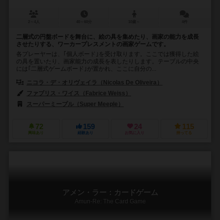
2～4人
40～60分
10歳～
4件
二層式の円盤ボードを舞台に、絵の具を集めたり、画家の能力を成長
させたりする、ワーカープレスメントの画家ゲームです。
各プレーヤーは、｢個人ボード｣を受け取ります。ここでは獲得した絵
の具を置いたり、画家能力の成長を表したりします。テーブルの中央
には｢二層式ゲームボード｣が置かれ、ここに自分の...
ニコラ・デ・オリヴェイラ（Nicolas De Oliveira）
ファブリス・ワイス（Fabrice Weiss）
スーパーミープル（Super Meeple）
72
159
24
115
興味あり
経験あり
お気に入り
持ってる
アメン・ラー：カードゲーム
Amun-Re: The Card Game