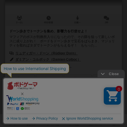
2～4人
60分前後
12歳～
2件
ドーン歩きでトークンを集め、影響力を行使せよ！
マフィアのボスが刑務所入りになったので、その隙を狙って新しいボ
スに成り上がれ！ ボードをドーン歩きで宝石をばらまき、マジョリ
ティを取ればタダでトークンがもらえるぞ！ もらった...
リュディガー・ドーン（Rüdiger Dorn）
ダミアン・コルボック（Damien Colboc）
スーパーミープル（Super Meeple）
サーフィン・ミープル・チャイナ（Sur
75
158
19
129
興味あり
経験あり
お気に入り
持ってる
U.S.テレグラフ
U.S. Telegraph