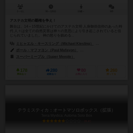
2～4人
90～120分
10歳～
9件
アステカ文明の覇権を争え！
舞台は、14～15世紀にかけてのアステカ文明 人身御供信仰のあった時
代 人々は全ての自然災害は神々の意思により引き起こされていると信
じられていました。 神の怒りを鎮める...
ミヒャエル・キースリング（Michael Kiesling）
ヴォルフガング・クラマ
ポール・マファヨン（Paul Mafayon）
ウォルター・ペッパール（Walte
スーパーミープル（Super Meeple）
アバッカスシュピール（ABACU
178
280
80
260
興味あり
経験あり
お気に入り
持ってる
テラミスティカ：オートマソロボックス（拡張）
Terra Mystica: Automa Solo Box
6.4