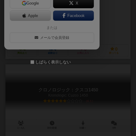
Google
X
作品説明文の編集者を募集中
Apple
Facebook
セドリック・ミレー（Cédric Millet）
または
オスカー・マヌエル（Oscar Manuel）
ヤン・ヴァレアニ（Yann Val
スーパーミープル（Super Meeple）
999ゲームズ（999 Games）
メールで会員登録
4
4
0
0
興味あり
経験あり
お気に入り
持ってる
しばらく表示しない
クロノロジック：クスコ1450
Kronologic: Cuzco 1450
6.1
1～4人
30分前後
10歳～
0件