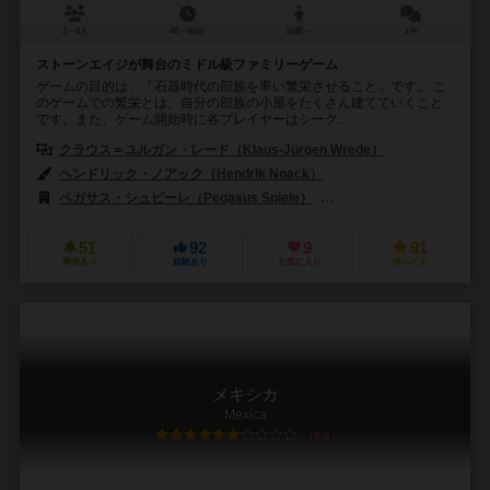
2～4人
45～60分
10歳～
1件
ストーンエイジが舞台のミドル級ファミリーゲーム
ゲームの目的は、「石器時代の部族を率い繁栄させること」です。 こ
のゲームでの繁栄とは、自分の部族の小屋をたくさん建てていくこと
です。また、ゲーム開始時に各プレイヤーはシーク...
クラウス＝ユルガン・レード（Klaus-Jürgen Wrede）
ヘンドリック・ノアック（Hendrik Noack）
ペガサス・シュピーレ（Pegasus Spiele）
マルディタ ゲームズ（Mald
51
92
9
91
興味あり
経験あり
お気に入り
持ってる
メキシカ
Mexica
6.6