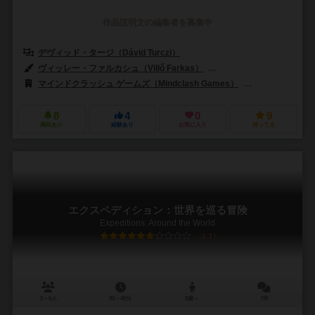
作品説明文の編集者を募集中
デヴィッド・タージ（Dávid Turczi）
ヴィッレー・ファルカシュ（Villő Farkas）
シッラ・キスカルタリ（Csill
マインドクラッシュ ゲームズ（Mindclash Games）
マルディタ ゲーム
8
4
0
9
興味あり
経験あり
お気に入り
持ってる
エクスペディション：世界を巡る冒険
Expeditions: Around the World
6.3
2～6人
30～45分
8歳～
7件