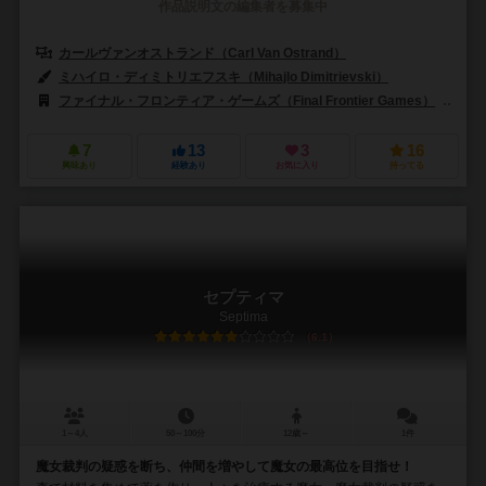
作品説明文の編集者を募集中
カールヴァンオストランド（Carl Van Ostrand）
ミハイロ・ディミトリエフスキ（Mihajlo Dimitrievski）
ファイナル・フロンティア・ゲームズ（Final Frontier Games）
ジャ
7
13
3
16
興味あり
経験あり
お気に入り
持ってる
セプティマ
Septima
6.1
1～4人
50～100分
12歳～
1件
魔女裁判の疑惑を断ち、仲間を増やして魔女の最高位を目指せ！