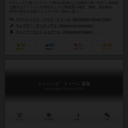
4ラウンドに渡ってマフィア同士の抗争による縄張り争いを行う 基本的
な動きはアクションの強化をしつつ構成員の補充、展開、資金集め、
抗争の指令を計画フェイズで行い 指令に基づ...
マクシミリアン・マリア・ティール（Maximilian Maria Thiel）
ウェブザー・サンティアゴ（Weberson Santiago）
フォイアーラント シュピーレ（Feuerland Spiele）
キャプストーン・ゲ
56
65
21
55
興味あり
経験あり
お気に入り
持ってる
ミシシッピ・クィーン 新版
Mississippi Queen (2019)
2～6人
45分前後
10歳～
0件