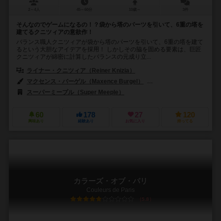
2～4人
45～60分
10歳～
3件
そんなのでゲームになるの！？袋から塔のパーツを引いて、6重の塔を
建てるクニツィアの意欲作！
バランス職人クニツィアが袋から塔のパーツを引いて、6重の塔を建て
るという大胆なアイデアを採用！ しかしその脇を固める要素は、巨匠
クニツィアが綿密に計算したバランスの元成り立...
ライナー・クニツィア（Reiner Knizia）
マクセンス・バーゲル（Maxence Burgel）
ダミアン・コルボック（Da
スーパーミープル（Super Meeple）
アバッカスシュピール（ABACU
60
178
27
120
興味あり
経験あり
お気に入り
持ってる
カラーズ・オブ・パリ
Couleurs de Paris
5.8