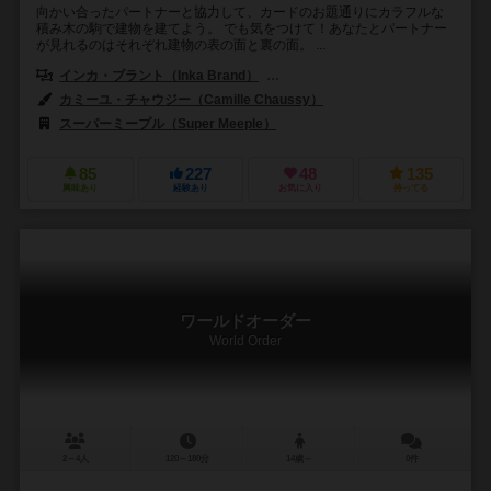
向かい合ったパートナーと協力して、カードのお題通りにカラフルな
積み木の駒で建物を建てよう。 でも気をつけて！あなたとパートナー
が見れるのはそれぞれ建物の表の面と裏の面。 ...
インカ・ブラント（Inka Brand）
マルクス・ブラント（Markus Br
カミーユ・チャウジー（Camille Chaussy）
スーパーミープル（Super Meeple）
TIKIエディション（TIKI Editio
85
227
48
135
興味あり
経験あり
お気に入り
持ってる
ワールドオーダー
World Order
2～4人
120～180分
14歳～
0件