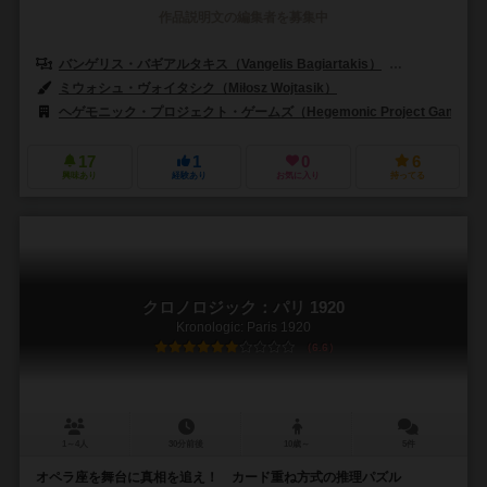
作品説明文の編集者を募集中
バンゲリス・バギアルタキス（Vangelis Bagiartakis）
ヴァルナバス・
ミウォシュ・ヴォイタシク（Miłosz Wojtasik）
ヘゲモニック・プロジェクト・ゲームズ（Hegemonic Project Games）
17
1
0
6
興味あり
経験あり
お気に入り
持ってる
クロノロジック：パリ 1920
Kronologic: Paris 1920
6.6
1～4人
30分前後
10歳～
5件
オペラ座を舞台に真相を追え！ カード重ね方式の推理パズル