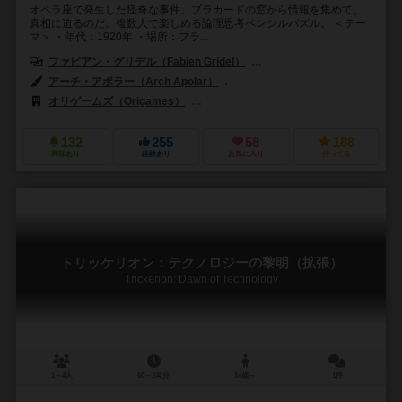
オペラ座で発生した怪奇な事件。プラカードの窓から情報を集めて、
真相に迫るのだ。複数人で楽しめる論理思考ペンシルパズル。 ＜テー
マ＞ ・年代：1920年 ・場所：フラ...
ファビアン・グリデル（Fabien Gridel）
ヨアン・ルベ（Yoann Lev
アーチ・アポラー（Arch Apolar）
ヤン・ヴァレアニ（Yann Valéan
オリゲームズ（Origames）
スーパーミープル（Super Meeple）
132
255
58
188
興味あり
経験あり
お気に入り
持ってる
トリッケリオン：テクノロジーの黎明（拡張）
Trickerion: Dawn of Technology
1～4人
60～240分
14歳～
1件