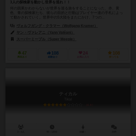
3人の探検家を動かし世界を巡れ！！
何の因果かわからないが世界を巡る旅をすることになった、赤、黄
色、青の探検家たち、彼らの目的と行動はプレイヤー達の手札によっ
て動かされていく。世界中の5大陸をまたにかけ、7つの...
ヴォルフガング・クラマー（Wolfgang Kramer）
ヤン・ヴァレアニ（Yann Valéani）
スーパーミープル（Super Meeple）
47
108
24
108
興味あり
経験あり
お気に入り
持ってる
ティカル
Tikal
6.8
2～4人
90～120分
10歳～
24件