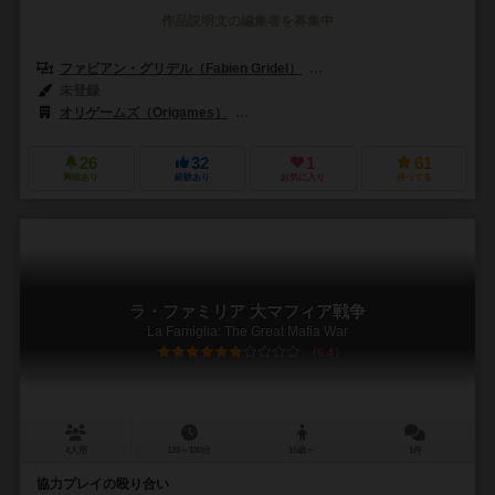
作品説明文の編集者を募集中
ファビアン・グリデル（Fabien Gridel）
ヨアン・ルベ（Yoann Lev
未登録
オリゲームズ（Origames）
スーパーミープル（Super Meeple）
26
32
1
61
興味あり
経験あり
お気に入り
持ってる
ラ・ファミリア 大マフィア戦争
La Famiglia: The Great Mafia War
6.4
4人用
120～180分
16歳～
1件
協力プレイの殴り合い