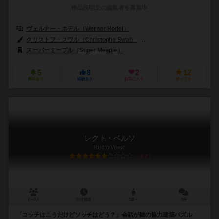
作品説明文の編集者を募集中
ヴェルナー・ホデル（Werner Hodel）
クリストフ・スワル（Christophe Swal）
ファブリス・ワイス（Fabri
スーパーミープル（Super Meeple）
ゲートオンゲームズ（GateOnG
5
8
2
12
興味あり
経験あり
お気に入り
持ってる
レクト・ベルソ
Recto Verso
6.2
2～6人
30分前後
8歳～
3件
「コッチはこうだけどソッチはどう？」会話が鍵の協力建築パズル