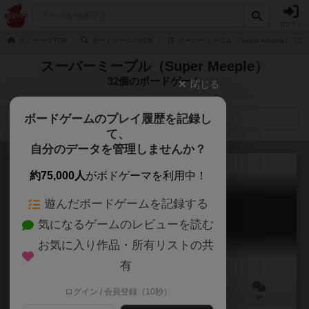
ログイン
ボドゲーマTOP
ボードゲームの検索
スーパーミープル（Super Meeple） 3
スーパーミープル（Super Meeple）
32個のボードゲーム
閉じる
ボードゲームのプレイ履歴を記録し
検索メニュー
て、
自分のデータを管理しませんか？
約75,000人
がボドゲーマを利用中！
遊んだボードゲームを記録する
シソーラス
気になるゲームのレビューを読む
Thesauros
お気に入り作品・所有リストの共
有
ログイン / 会員登録（10秒）
1～4人
45～180分
14歳～
0件