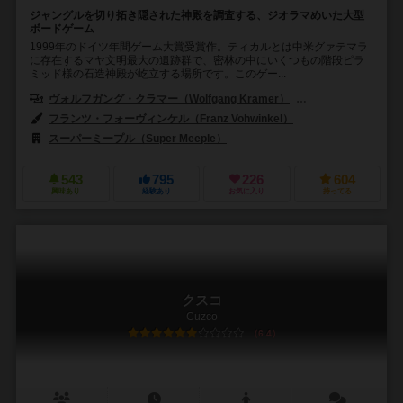
ジャングルを切り拓き隠された神殿を調査する、ジオラマめいた大型
ボードゲーム
1999年のドイツ年間ゲーム大賞受賞作。ティカルとは中米グァテマラ
に存在するマヤ文明最大の遺跡群で、密林の中にいくつもの階段ピラ
ミッド様の石造神殿が屹立する場所です。このゲー...
ヴォルフガング・クラマー（Wolfgang Kramer）
ミヒャエル・キースリン
フランツ・フォーヴィンケル（Franz Vohwinkel）
スーパーミープル（Super Meeple）
リオ グランデ ゲームス（Rio Gr
543
795
226
604
興味あり
経験あり
お気に入り
持ってる
クスコ
Cuzco
6.4