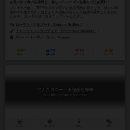
を追いかけ食力を確保し、厳しい８シーズンを全力で生き残れ！
プレイヤーは、1万5千年前の人類のとある部族の長となり、厳しい環
境の中を生き抜き、自分たちの部族が暮らした痕跡を残すことを目指
します。 夏と冬を繰り返すことでゲームを進...
ローラン・ギルバート（Laurent Guilbert）
ジェローム・ダニエル・スノー
エマニュエル・ラウディア（Emmanuel Roudier）
イヴァン・“ガウェイ
スーパーミープル（Super Meeple）
エクリプス（Eclipse Editoria
52
79
13
86
興味あり
経験あり
お気に入り
持ってる
アナクロニー：不完全な未来
Anachrony: Future Imperfect
2～4人
90～150分
15歳～
0件