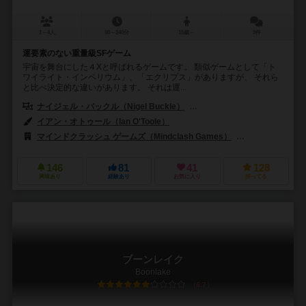
1～4人
90～240分
15歳～
3件
運要素のない重量級SFゲーム
宇宙を舞台にした４Xと呼ばれるゲームです。 類似ゲームとして「ト
ワイライト・インペリウム」、「エクリプス」がありますが、 それら
と比べ決定的な違いがあります。 それは運...
ナイジェル・バックル（Nigel Buckle）
デヴィッド・タージ（Dávid T
イアン・オトゥール（Ian O'Toole）
マインドクラッシュ ゲームズ（Mindclash Games）
スーパーミープル（
146
81
41
128
興味あり
経験あり
お気に入り
持ってる
ブーンレイク
Boonlake
6.7