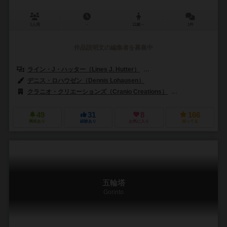
1人用
－
12歳～
1件
作品説明文の編集者を募集中
ライン・J・ハッター（Lines J. Hutter）
モートン・モナード・ペダーセン（
デニス・ロハウゼン（Dennis Lohausen）
クラニオ・クリエーションズ（Cranio Creations）
フォイアーラント シ
49
31
8
166
興味あり
経験あり
お気に入り
持ってる
五輪塔
Gorinto