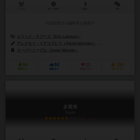
1～5人
40～100分
12歳～
4件
作品説明文の編集者を募集中
エリック・ラブーズ（Eric Labouze）
アレクセイ・イアコブレフ（Alexei Iakovlev）
ファブリス・ワイス（Fa
スーパーミープル（Super Meeple）
デヴィル・ダイス・ゲームズ（Devi
55
84
11
105
興味あり
経験あり
お気に入り
持ってる
多重塔
Tajuto
6.1