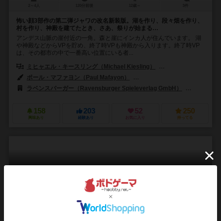
2～4人
120分前後
12歳～
3件
怖い顔3部作の第二弾ジャワの改名新装版。湖を作り、段々畑を作り、
村を作り、神殿を建てたとき、さあ、祭りが始まる…
アンデス山脈の崖付近の一角。森と崖にインカ人が住んでいます。 湖
や神殿などからVPを貯め、終了時VPも神殿から入ります。終了時VP
は、その都市の中で一番高い位置にいる者...
ミヒャエル・キースリング（Michael Kiesling）
ヴォルフガング・クラマ
ポール・マファヨン（Paul Mafayon）
クリストフ・スワル（Christop
ラベンスバーガー（Ravensburger Spieleverlag GmbH）
スーパーミ
158
203
52
250
興味あり
経験あり
お気に入り
持ってる
ビルトゥ
Virtù