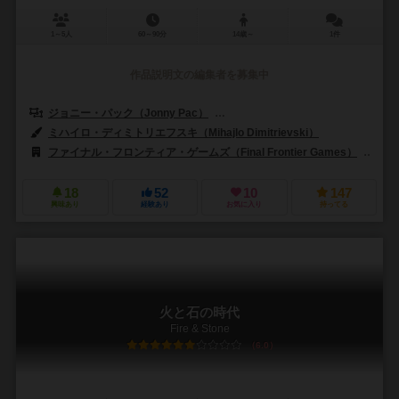
1～5人
60～90分
14歳～
1件
作品説明文の編集者を募集中
ジョニー・パック（Jonny Pac）
カールヴァンオストランド（Carl Van
ミハイロ・ディミトリエフスキ（Mihajlo Dimitrievski）
ファイナル・フロンティア・ゲームズ（Final Frontier Games）
スー
18
52
10
147
興味あり
経験あり
お気に入り
持ってる
火と石の時代
Fire & Stone
6.0