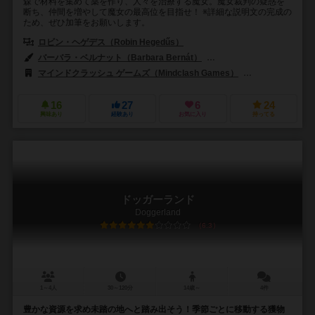
森で材料を集めて薬を作り、人々を治療する魔女。魔女裁判の疑惑を
断ち、仲間を増やして魔女の最高位を目指せ！ ※詳細な説明文の完成の
ため、ぜひ加筆をお願いします。
ロビン・ヘゲデス（Robin Hegedűs）
バーバラ・ベルナット（Barbara Bernát）
ヴィッレー・ファルカシュ（V
マインドクラッシュ ゲームズ（Mindclash Games）
スケリング・ゲー
16
27
6
24
興味あり
経験あり
お気に入り
持ってる
ドッガーランド
Doggerland
6.3
1～4人
30～120分
14歳～
4件
豊かな資源を求め未踏の地へと踏み出そう！季節ごとに移動する獲物