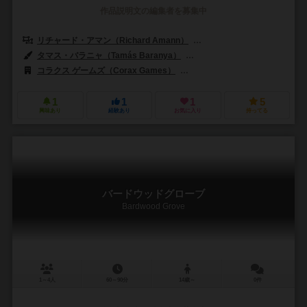
作品説明文の編集者を募集中
リチャード・アマン（Richard Amann）
ヴィクター・ピーター（Vikto
タマス・バラニャ（Tamás Baranya）
ヴィッレー・ファルカシュ（Vill
コラクス ゲームズ（Corax Games）
マインドクラッシュ ゲームズ（Mi
1
1
1
5
興味あり
経験あり
お気に入り
持ってる
バードウッドグローブ
Bardwood Grove
1～4人
60～90分
14歳～
0件