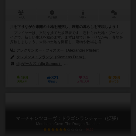
1～4人
120分前後
14歳～
6件
川を下りながら未開の土地を開拓し、理想の暮らしを実現しよう！
プレイヤーは、文明を捨てた放浪者です。忘れられた地・ブーンレ
イクで、新しい生活を始めます。まずは船で川を下りながら、各地を
探検しましょう。未開の土地を開拓し、建物や牧場を増...
アレクサンダー・フィスター（Alexander Pfister）
クレメンス・フランツ（Klemens Franz）
dlpゲームズ（dlp Games）
キャプストーン・ゲームズ（Capstone 
169
321
74
286
興味あり
経験あり
お気に入り
持ってる
マーチャンツコーヴ：ドラゴンランチャー（拡張）
Merchants Cove: The Dragon Rancher
6.1