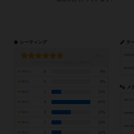
レーティング
テ
世界観/
レーティングを行うには
ログイン
が必要です
政治経済
0
0%
10点の人
0
0%
9点の人
メ
1
11%
8点の人
頻出する
4
44%
7点の人
2
22%
6点の人
投資要素
1
11%
5点の人
行動に関
1
11%
4点の人