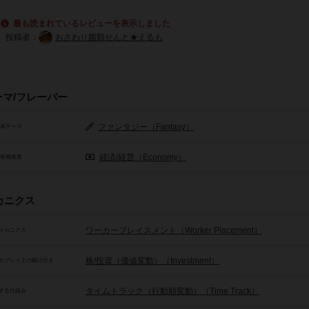
最も読まれているレビューを表示しました
投稿者：
おさわり菌類せんと★えるも
ーマ/フレーバー
ファンタジー（Fantasy）
基本テーマ
経済/経営（Economy）
/各種産業
カニクス
ワーカープレイスメント（Worker Placement）
メカニクス
株/投資（価値変動）（Investment）
やプレイ上の駆け引き
タイムトラック（行動順変動）（Time Track）
する仕組み