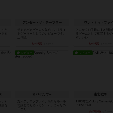
アンダー・ザ・テーブラー
ワン・トゥ・ファ
レイヤ
笑えるバカゲームを集めているライ
とにかくお手軽にすき間時
ードを
トゲーマーとしてのレビューです。
るゲームとして重宝するゲ
正体隠...
す。いわ...
約5時間前
by toyota
約6時間前
by nabekoh
レビュー
レビュー
ス
オバケだぞ～
南北戦争
ム。2
対人アナログプレイ。簡単なルール
1983年にVictory Game
合計を
で誰とでも遊べるゲーム。こんなの
『The Civil ...
子ども...
約15時間前
by Chaco