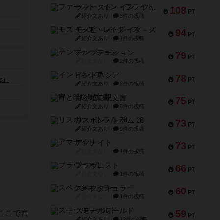
ファースト・イン・フライト
108
PT
紹介文あり
3件の投稿
モズビ－ズ・レイダ－ズ
94
PT
紹介文あり
1件の投稿
テンプテーション
79
PT
紹介文なし
2件の投稿
インドネシア
78
es）
PT
紹介文あり
2件の投稿
宵と暁の呪文書
75
PT
紹介文あり
8件の投稿
リスボン・トラム 28
73
PT
紹介文あり
9件の投稿
アマナイト
73
PT
紹介文なし
1件の投稿
ブラヴェスト
66
PT
紹介文なし
1件の投稿
スペクタキュラー
60
PT
紹介文なし
1件の投稿
スモールワールド
59
ここで言
PT
紹介文あり
13件の投稿