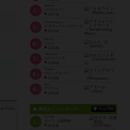
Battle Line
4
バトルライン
位
2377名
Terraforming Mars
5
テラフォーミングマーズ
位
2370名
6 nimmt!
6
ニムト
位
2201名
Carcassonne
7
カルカソンヌ
位
2190名
Wingspan
8
ウイングスパン
位
2149名
Azul
9
アズール
位
1903名
興味ありランキング
トップ50
SCYTHE
1
サイズ -大鎌戦役-
位
2415名