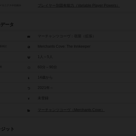
プレイヤー別固有能力（Variable Player Powers）
メカニクスや仕組み
品データ
マーチャンツコーヴ：宿屋（拡張）
Merchants Cove: The Innkeeper
題表記
1人～5人
60分～90分
間
14歳から
2021年～
未登録
マーチャンツコーヴ（Merchants Cove）
レジット