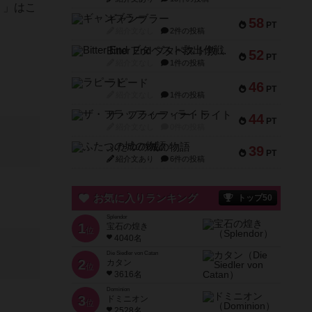
）」はこ
ギャンブラー
58
PT
紹介文なし
2件の投稿
Bitter End ブタペスト救出作戦
52
PT
紹介文なし
1件の投稿
ラピード
46
PT
紹介文なし
1件の投稿
ザ・フラッフィー・ライト
44
PT
紹介文なし
0件の投稿
ふたつの城の物語
39
PT
紹介文あり
6件の投稿
お気に入りランキング
トップ50
Splendor
1
宝石の煌き
位
4040名
Die Siedler von Catan
2
カタン
位
3616名
Dominion
3
ドミニオン
位
2528名