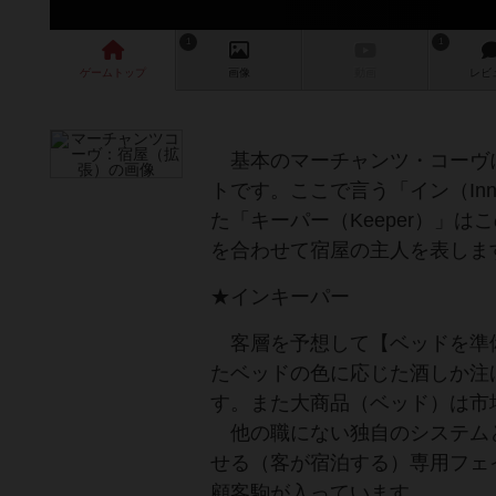
1
1
ゲーム
トップ
画像
動画
レビ
基本のマーチャンツ・コーヴ
トです。ここで言う「イン（I
た「キーパー（Keeper）」
を合わせて宿屋の主人を表しま
★インキーパー
客層を予想して【ベッドを準
たベッドの色に応じた酒しか注
す。また大商品（ベッド）は市
他の職にない独自のシステム
せる（客が宿泊する）専用フェ
顧客駒が入っています。