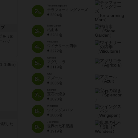
Terraforming Mars
2
テラフォーミングマーズ
位
2394名
Stone Garden
イブ
3
枯山水
位
2281名
間をうめ
ームで
Viticulture
4
ワイナリーの四季
位
2272名
Agricola
5
アグリコラ
位
2119名
Azul
6
アズール
位
2035名
Splendor
7
宝石の煌き
位
2028名
Wingspan
8
ウイングスパン
位
2006名
7 Wonders
sが出版した
9
世界の七不思議
位
1919名