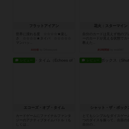
フラットアイアン
花火：スターマイン
世界に浸れる度 ☆☆☆☆★楽し
自分のカードは見えず他のプ
さ ☆☆☆☆★タイパ ☆☆☆☆☆
ーのカードが見える状態でカ
マンハッ...
教えた...
44分前
by DKnewyork
約3時間前
by mob567
レビュー
レビュー
エコーズ・オブ・タイム
シャット・ザ・ボック
カードゲームにファイナルファンタ
とてもシンプルなダイスゲー
ジーのアクティブタイムバトル（も
つのダイスを振って、出目の
しくは...
自分の...