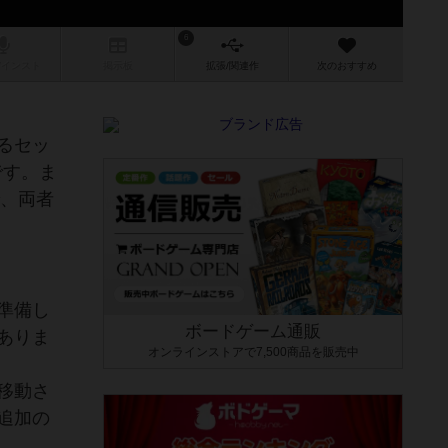
6
/インスト
掲示板
拡張/関連
作
次のおすすめ
るセッ
です。ま
で、両者
準備し
ボードゲーム通販
ありま
オンラインストアで7,500商品を販売中
移動さ
追加の