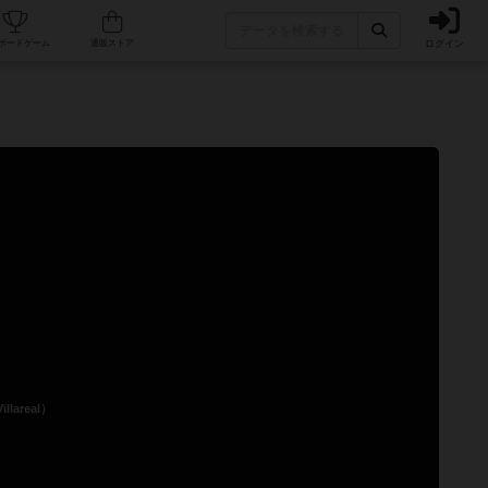
ログイン
カフェ/店舗
人気ボードゲーム
通販ストア
lareal）