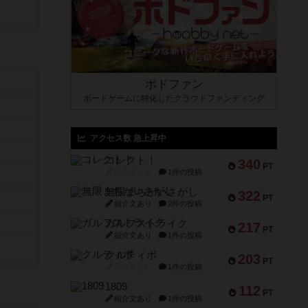
ボドファン
ボードゲームに特化したクラウドファンディング
アクセス数 急上昇中
コレクト！
340
PT
紹介文なし
1件の投稿
無限まちがいさがし
322
PT
紹介文あり
2件の投稿
ガルフストライク
217
PT
紹介文あり
1件の投稿
クルティボ
203
PT
紹介文なし
1件の投稿
1809
112
PT
紹介文あり
1件の投稿