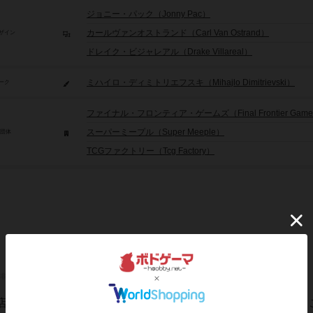
ジョニー・パック（Jonny Pac）
カールヴァンオストランド（Carl Van Ostrand）
ザイン
ドレイク・ビジャレアル（Drake Villareal）
ミハイロ・ディミトリエフスキ（Mihajlo Dimitrievski）
ーク
ファイナル・フロンティア・ゲームズ（Final Frontier Gam
スーパーミープル（Super Meeple）
/団体
TCGファクトリー（Tcg Factory）
非公開に設定されたユーザー
店（職種）「インキーパー（宿屋）」を追加するセットです。