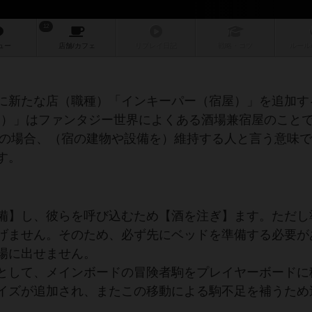
12
ュー
店舗/
カフェ
リプレイ
日記
戦略
・コツ
ルール
に新たな店（職種）「インキーパー（宿屋）」を追加す
nn）」はファンタジー世界によくある酒場兼宿屋のこと
はこの場合、（宿の建物や設備を）維持する人と言う意味
す。
備】し、彼らを呼び込むため【酒を注ぎ】ます。ただし
げません。そのため、必ず先にベッドを準備する必要が
場に出せません。
として、メインボードの冒険者駒をプレイヤーボードに
イズが追加され、またこの移動による駒不足を補うため