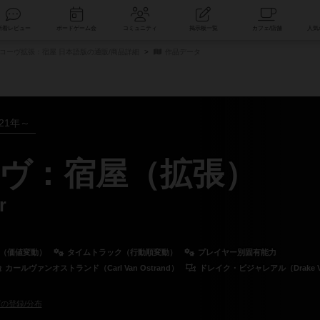
索
新着レビュー
ボードゲーム会
コミュニティ
掲示板一覧
コーヴ拡張：宿屋 日本語版の通販/商品詳細
作品データ
021年～
ヴ：宿屋（拡張）
r
資（価値変動）
タイムトラック（行動順変動）
プレイヤー別固有能力
カールヴァンオストランド（Carl Van Ostrand）
ドレイク・ビジャレアル（Drake Vil
の登録/分布