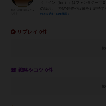
う「イン（Inn）」はファンタジー世
の場合、（宿の建物や設備を）維持する
おさわり菌類せんと★
えるも
続きを読む（4年弱前）
リプレイ 0件
投
戦略やコツ 0件
投