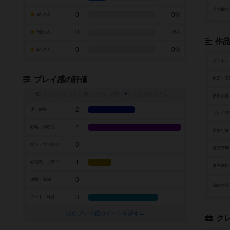
その他の
0
0%
3点の人
0
0%
2点の人
作
0
0%
1点の人
タイトル
プレイ感の評価
原題・英
トグルスイッチを押すとプレイ感（
※
）の投票ができます
参加人数
2
運・確率
プレイ時
4
戦略・判断力
対象年齢
0
交渉・立ち回り
発売時期
1
心理戦・ブラフ
参考価格
0
攻防・戦闘
関連作品
3
アート・外見
似たプレイ感のゲームを探す→
ク