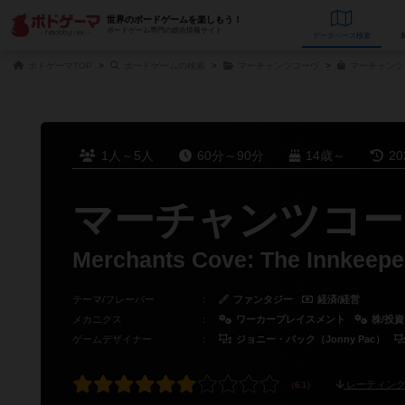
世界のボードゲームを楽しもう！
ボードゲーム専門の総合情報サイト
データベース
検
ボドゲーマTOP
ボードゲームの検索
マーチャンツコーヴ
マーチャンツ
1人～5人
60分～90分
14歳～
2
マーチャンツコー
Merchants Cove: The Innkeepe
テーマ/フレーバー
：
ファンタジー
経済/経営
メカニクス
：
ワーカープレイスメント
株/投
ゲームデザイナー
：
ジョニー・パック（Jonny Pac）
レーティング