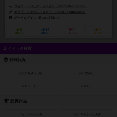
ジョニー・パック・カンタン（Jonny Pac Cantin）
ヤクブ・ファタノフスキー（Jakub Fajtanowski）
ミハル・ドゥルガイ（
ボード＆ダイス（Board&Dice）
TCGファクトリー（Tcg Factory）
6
14
0
7
興味あり
経験あり
お気に入り
持ってる
クイック検索
登録状況
最近登録された順
紹介文あり
レビューあり
画像あり
受賞作品
ドイツゲーム大賞
ドイツ年間ゲーム大賞