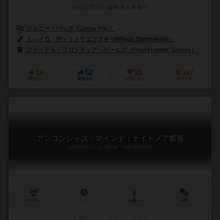
作品説明文の編集者を募集中
ジョニー・パック（Jonny Pac）
カールヴァンオストランド（Carl Van
ミハイロ・ディミトリエフスキ（Mihajlo Dimitrievski）
ファイナル・フロンティア・ゲームズ（Final Frontier Games）
スー
18
52
10
147
興味あり
経験あり
お気に入り
持ってる
アンコンシャス・マインド：ナイトメア拡張
Unconscious Mind: Nightmares
1～4人
－
12歳～
0件