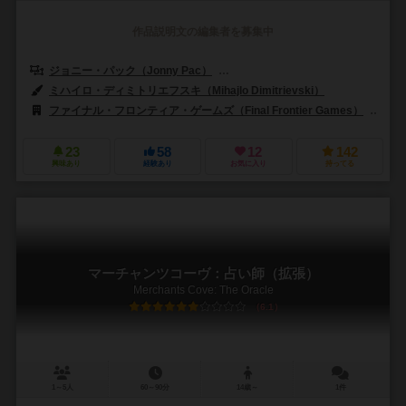
作品説明文の編集者を募集中
ジョニー・パック（Jonny Pac）
カールヴァンオストランド（Carl Van
ミハイロ・ディミトリエフスキ（Mihajlo Dimitrievski）
ファイナル・フロンティア・ゲームズ（Final Frontier Games）
スー
23
58
12
142
興味あり
経験あり
お気に入り
持ってる
マーチャンツコーヴ：占い師（拡張）
Merchants Cove: The Oracle
6.1
1～5人
60～90分
14歳～
1件