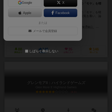
Google
X
フロイトとともに夢分析の手法を用い、患者たちの心の「モヤ」を晴
らそう！
フロイトとともに夢分析の手法を用い、患者たちの心の「モヤ」を晴
Apple
Facebook
らせ。ワカプレ方式のアクション選択で、町をめぐり英気を養い、論
文を書き、高名な心理学者を目指そう。 ＜テー...
または
ラスカス（Laskas）
ジョニー・パック（Jonny Pac）
ヨマ（Y
メールで会員登録
アンドリュー・ボスレー（Andrew Bosley）
ヴィンセント・デュトレ（Vi
ファンタジアゲームズ（Fantasia Games）
フロステッド・ゲームズ（F
88
146
35
146
しばらく表示しない
興味あり
経験あり
お気に入り
持ってる
グレンモアⅡ：ハイランドゲームズ
Glen More II: Highland Games
6.3