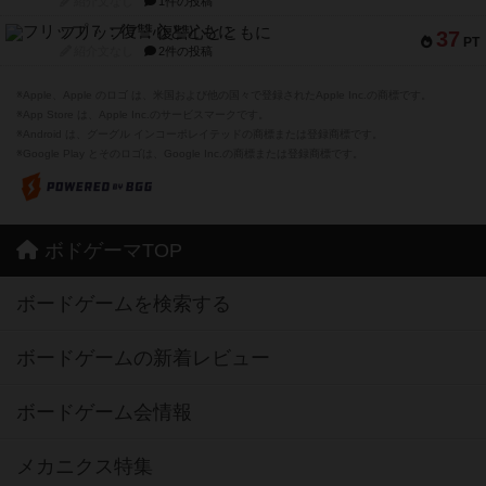
紹介文なし
1件の投稿
フリップ７：復讐心とともに
37
PT
紹介文なし
2件の投稿
※Apple、Apple のロゴ は、米国および他の国々で登録されたApple Inc.の商標です。
※App Store は、Apple Inc.のサービスマークです。
※Android は、グーグル インコーポレイテッドの商標または登録商標です。
※Google Play とそのロゴは、Google Inc.の商標または登録商標です。
ボドゲーマTOP
ボードゲームを検索する
ボードゲームの新着レビュー
ボードゲーム会情報
メカニクス特集