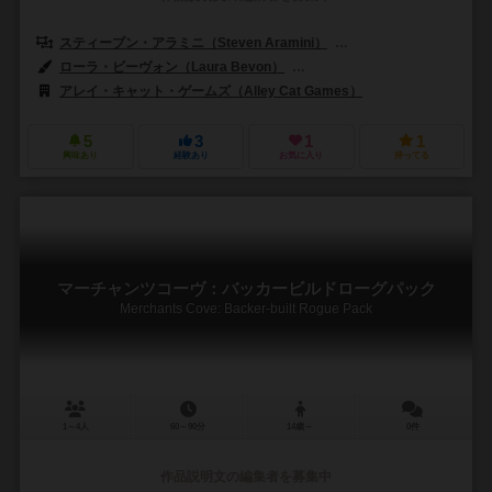
スティーブン・アラミニ（Steven Aramini）
ジョニー・パック（Jon
ローラ・ビーヴォン（Laura Bevon）
ハビエル・ゴンザレス・カヴァ（Jav
アレイ・キャット・ゲームズ（Alley Cat Games）
5
3
1
1
興味あり
経験あり
お気に入り
持ってる
マーチャンツコーヴ：バッカービルドローグパック
Merchants Cove: Backer-built Rogue Pack
1～4人
60～90分
14歳～
0件
作品説明文の編集者を募集中