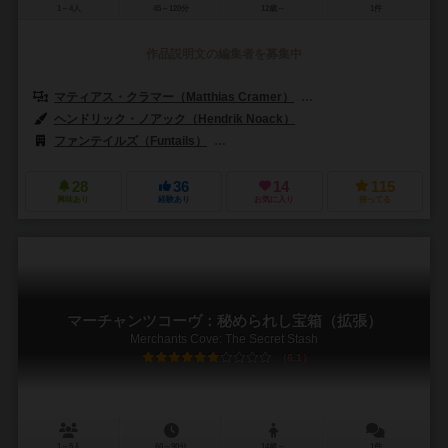
1～4人
45～120分
12歳～
1件
作品説明文の編集者を募集中
マティアス・クラマー（Matthias Cramer）
リュディガー・ドーン（Rü
ヘンドリック・ノアック（Hendrik Noack）
ファンテイルズ（Funtails）
コリア・ボードゲームズ（Korea Board
28
36
14
115
興味あり
経験あり
お気に入り
持ってる
マーチャンツコーヴ：秘められし宝箱（拡張）
Merchants Cove: The Secret Stash
6.1
1～5人
60～90分
14歳～
1件