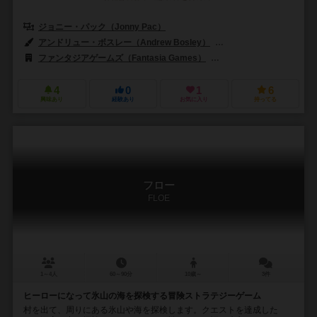
ジョニー・パック（Jonny Pac）
アンドリュー・ボスレー（Andrew Bosley）
ヴィンセント・デュトレ（Vi
ファンタジアゲームズ（Fantasia Games）
ガガゲームズ（GaGa G
4
0
1
6
興味あり
経験あり
お気に入り
持ってる
フロー
FLOE
1～4人
60～90分
10歳～
3件
ヒーローになって氷山の海を探検する冒険ストラテジーゲーム
村を出て、周りにある氷山や海を探検します。クエストを達成した