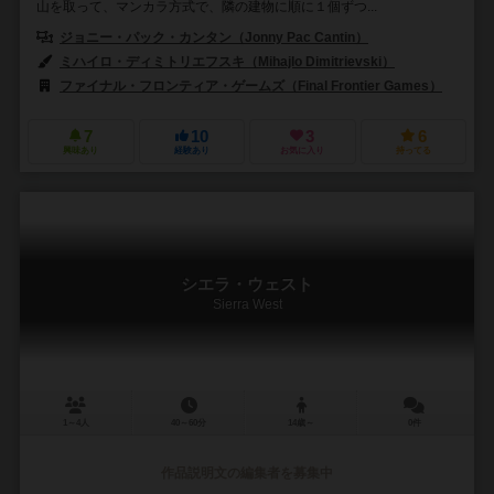
山を取って、マンカラ方式で、隣の建物に順に１個ずつ...
ジョニー・パック・カンタン（Jonny Pac Cantin）
ミハイロ・ディミトリエフスキ（Mihajlo Dimitrievski）
ファイナル・フロンティア・ゲームズ（Final Frontier Games）
7
10
3
6
興味あり
経験あり
お気に入り
持ってる
シエラ・ウェスト
Sierra West
1～4人
40～60分
14歳～
0件
作品説明文の編集者を募集中