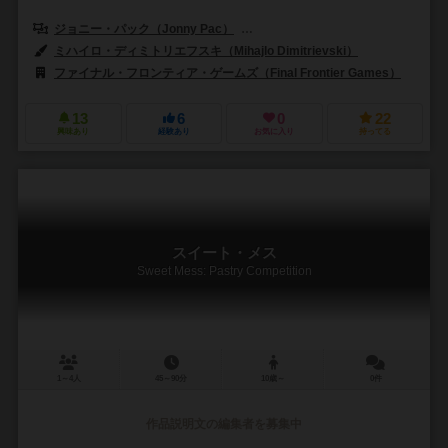
ジョニー・パック（Jonny Pac）
カールヴァンオストランド（Carl Van
ミハイロ・ディミトリエフスキ（Mihajlo Dimitrievski）
ファイナル・フロンティア・ゲームズ（Final Frontier Games）
13
6
0
22
興味あり
経験あり
お気に入り
持ってる
スイート・メス
Sweet Mess: Pastry Competition
1～4人
45～90分
10歳～
0件
作品説明文の編集者を募集中