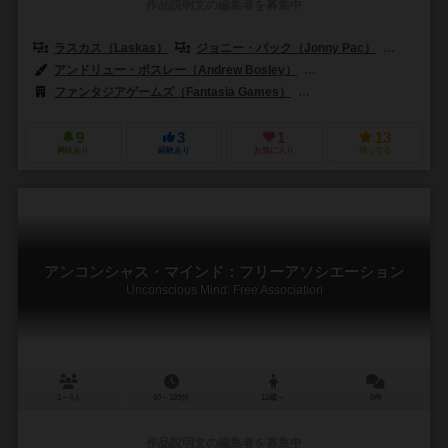
作品説明文の編集者を募集中
ラスカス（Laskas）
ジョニー・パック（Jonny Pac）
ヨマ（Y
アンドリュー・ボスレー（Andrew Bosley）
ヴィンセント・デュトレ（Vi
ファンタジアゲームズ（Fantasia Games）
フロステッド・ゲームズ（F
9
3
1
13
興味あり
経験あり
お気に入り
持ってる
アンコンシャス・マインド：フリーアソシエーション
Unconscious Mind: Free Association
1～4人
60～120分
12歳～
0件
作品説明文の編集者を募集中