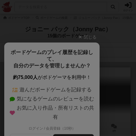
ログイン
ボドゲーマTOP
ボードゲームの検索
ジョニー パック（Jonny Pac） 15個の
ジョニー パック（Jonny Pac）
15個のボードゲーム
閉じる
ボードゲームのプレイ履歴を記録し
検索メニュー
て、
自分のデータを管理しませんか？
約75,000人
がボドゲーマを利用中！
遊んだボードゲームを記録する
アンコンシャス・マインド
気になるゲームのレビューを読む
Unconscious Mind
6.5
お気に入り作品・所有リストの共
有
ログイン / 会員登録（10秒）
1～4人
60～120分
12歳～
4件