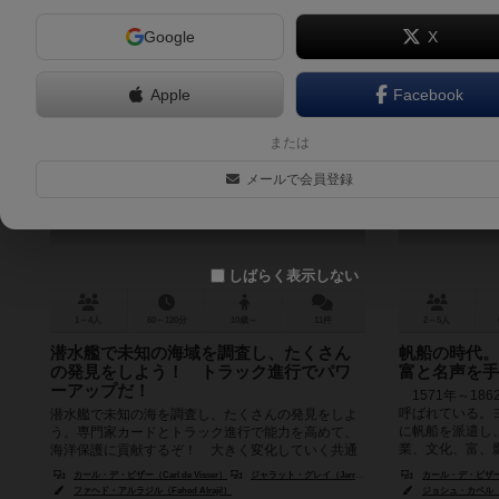
Google
X
Apple
Facebook
エンデバー：ディープ・シー
または
Endeavor: Deep Sea
End
メールで会員登録
7.4
しばらく表示しない
1～4人
60～120分
10歳～
11件
2～5人
潜水艦で未知の海域を調査し、たくさん
帆船の時代。
の発見をしよう！ トラック進行でパワ
富と名声を手
ーアップだ！
1571年～1862
呼ばれている。
潜水艦で未知の海を調査し、たくさんの発見をしよ
に帆船を派遣し
う。専門家カードとトラック進行で能力を高めて、
業、文化、富、影響
海洋保護に貢献するぞ！ 大きく変化していく共通
ボードと個人ボードで、シンプルで分か...
カール・デ・ビザー（Carl de Visser）
ジャラット・グレイ（Jarratt Gray）
カール・デ・ビザー（Ca
ファヘド・アルラジル（Fahed Alrajil）
ジョシュ・カペル（Jo