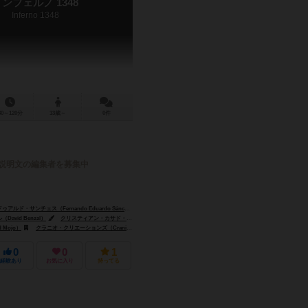
ンフェルノ 1348
Inferno 1348
30～120分
13歳～
0件
説明文の編集者を募集中
ド・サンチェス（Fernando Eduardo Sánchez）
avid Benzal）
クリスティアン・カサド・オタズ（Cristian Casado Otazu）
（Frosted Games）
Mojo）
クラニオ・クリエーションズ（Cranio Creations）
グランド・ゲーマーズ・ギルド（Grand Gamers Guil
0
0
1
経験あり
お気に入り
持ってる