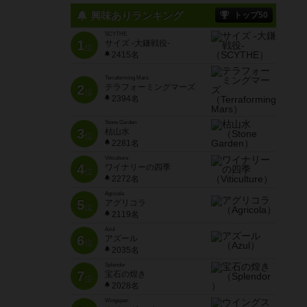
興味ありランキング
トップ50
SCYTHE
1
サイズ -大鎌戦役-
位
2415名
Terraforming Mars
2
テラフォーミングマーズ
位
2394名
Stone Garden
3
枯山水
位
2281名
Viticulture
4
ワイナリーの四季
位
2272名
Agricola
5
アグリコラ
位
2119名
d）
Azul
6
アズール
位
2035名
Splendor
7
宝石の煌き
位
2028名
Wingspan