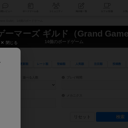
索
新着レビュー
ボードゲーム会
コミュニティ
掲示板一覧
rs Guild） 14個のボードゲーム
ーマーズ ギルド（Grand Gamers
14個のボードゲーム
閉じる
、
更新順
レート順
登録順
人気順
注目順
投稿数
ワード検索ができます。
検索できます。
プレイ対象人数に含まれるボードゲームを指定します。
目安となる所要時間を指定することができ
遊べる人数
プレイ時間
物などモチーフ・ストーリーを指定することができます。直感的にゲームシステムを理解
ゲーム性を構成するコアシステムです。主
バー
メカニクス
リセット