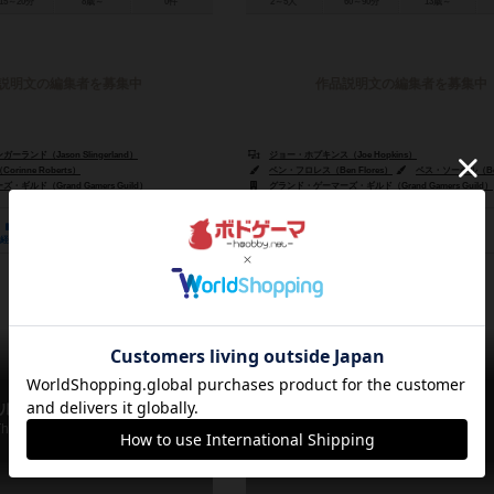
15～20分
8歳～
0件
2～5人
60～90分
13歳～
説明文の編集者を募集中
作品説明文の編集者を募集中
ランド（Jason Slingerland）
ジョー・ホプキンス（Joe Hopkins）
inne Roberts）
ベン・フロレス（Ben Flores）
ベス・ソーベル（Bet
ギルド（Grand Gamers Guild）
グランド・ゲーマーズ・ギルド（Grand Gamers Guild）
1
0
1
1
1
0
経験あり
お気に入り
持ってる
興味あり
経験あり
お気に入り
ルテミス・オデッセイ
ヘラクレスの柱
The Artemis Odyssey
Pillars of Heracles