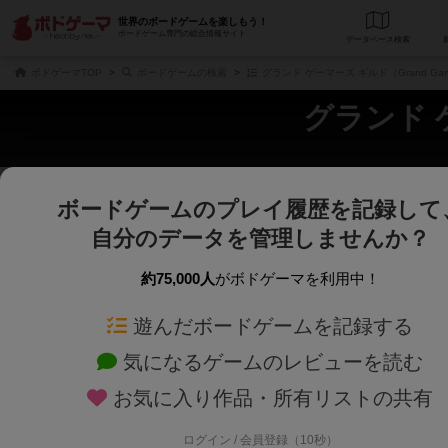
世界のボードゲームを楽しもう！
ボードゲーム専門の総合情報サイト
データベース
検
ボドゲーマTOP
ボードゲームの検索
グランド ゲーマーズ ギルド（Grand Game
グランド ゲ
ボードゲームのプレイ履歴を記録して
さくさく表示
じっくり表示
自分のデータを管理しませんか？
商品名、商品説明文、デザイナー名、テーマ名、メカニクス名を対象にフリー
ゲームデザイナー名を指定して
フリーワード
ゲームデザイナー
約75,000人
がボドゲーマを利用中！
遊んだボードゲームを記録する
対象年齢を指定します。
世界観や登場人
対象年齢
テーマ/フレー
気になるゲームのレビューを読む
お気に入り作品・所有リストの共有
ログイン / 会員登録（10秒）