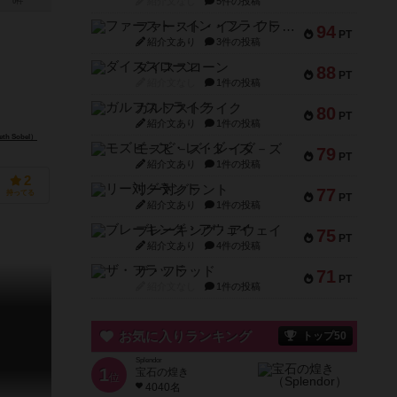
紹介文なし
5件の投稿
0件
ファースト・イン・フライト
94
PT
紹介文あり
3件の投稿
ダイススローン
88
PT
紹介文なし
1件の投稿
ガルフストライク
80
PT
紹介文あり
1件の投稿
h Sobel）
モズビ－ズ・レイダ－ズ
79
PT
紹介文あり
1件の投稿
2
リー対グラント
77
持ってる
PT
紹介文あり
1件の投稿
ブレーキング・アウェイ
75
PT
紹介文あり
4件の投稿
ザ・フラッド
71
PT
紹介文なし
1件の投稿
お気に入りランキング
トップ50
Splendor
1
宝石の煌き
位
4040名