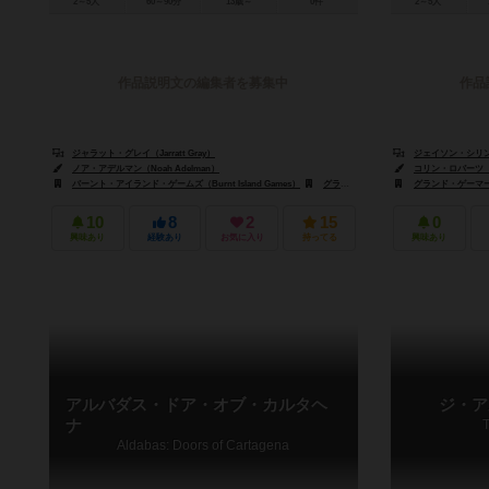
2～5人
60～90分
13歳～
0件
2～5人
作品説明文の編集者を募集中
作品
ジャラット・グレイ（Jarratt Gray）
ジェイソン・シリンガー
ノア・アデルマン（Noah Adelman）
コリン・ロバーツ（Cor
バーント・アイランド・ゲームズ（Burnt Island Games）
グランド・ゲーマーズ・ギルド（Grand Gamers Guild）
グランド・ゲーマーズ・
10
8
2
15
0
興味あり
経験あり
お気に入り
持ってる
興味あり
アルバダス・ドア・オブ・カルタヘ
ジ・ア
ナ
Aldabas: Doors of Cartagena