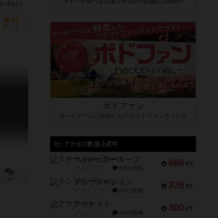
ボドゲが遊べる店舗を全国500店舗以上掲載中
 Gamers Guild）
ピクシーゲームズ（Pixie Games）
22
持ってる
ボドファン
ボードゲームに特化したクラウドファンディング
アクセス数 急上昇中
スチームローラーズ
686
PT
紹介文なし
2件の投稿
1件
テンプテーション
326
PT
紹介文なし
2件の投稿
アマナイト
300
PT
紹介文なし
1件の投稿