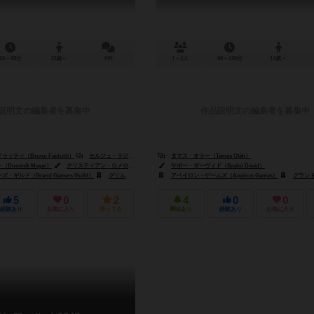
60～90分
13歳～
0件
1～4人
90～120分
14歳～
説明文の編集者を募集中
作品説明文の編集者を募集中
ティ（Bruno Faidutti）
セルジュ・ラジェ（Serge Laget）
タマス・オラー（Tamás Oláh）
ominik Mayer）
クリスティアン・ロメロ（Cristian Romero）
サボー・ダーヴィド（Szabó Dávid）
ギルド（Grand Gamers Guild）
グリムスピア（Grimspire）
アペイロン・ゲームズ（Apeiron Games）
グランド・ゲーマーズ・ギルド
5
0
2
4
0
0
経験あり
お気に入り
持ってる
興味あり
経験あり
お気に入り