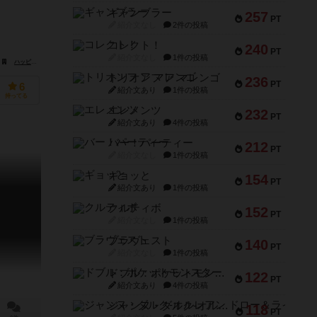
ギャンブラー
257
PT
紹介文なし
2件の投稿
コレクト！
240
PT
紹介文なし
1件の投稿
bold Spieleverlag）
ハッピー・ミープル・ゲームズ（Happy meeple games）
スーパーミープル（Super Meeple）
トリオンフ ア マレンゴ
236
PT
6
紹介文あり
1件の投稿
持ってる
エレメンツ
232
PT
紹介文あり
4件の投稿
バー！パーティー
212
PT
紹介文なし
1件の投稿
ギョッと
154
PT
紹介文あり
1件の投稿
クルティボ
152
PT
紹介文なし
1件の投稿
ブラヴェスト
140
PT
紹介文なし
1件の投稿
ドブル：ポケットモンスター
122
PT
紹介文あり
4件の投稿
ジャンヌ・ダルク-オルレアン ドロー＆ライト
118
PT