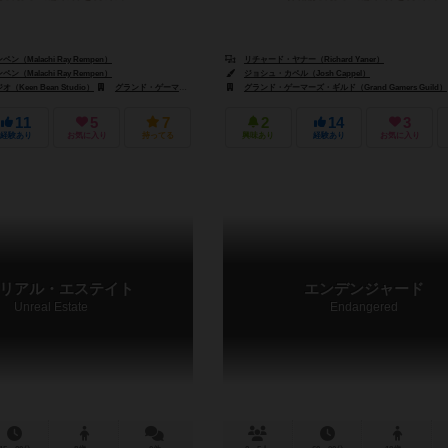
（Malachi Ray Rempen）
リチャード・ヤナー（Richard Yaner）
（Malachi Ray Rempen）
ジョシュ・カペル（Josh Cappel）
Keen Bean Studio）
グランド・ゲーマーズ・ギルド（Grand Gamers Guild）
グランド・ゲーマーズ・ギルド（Grand Gamers Guild）
コボルト・シュピールファーラグ（Ko
11
5
7
2
14
3
経験あり
お気に入り
持ってる
興味あり
経験あり
お気に入り
リアル・エステイト
エンデンジャード
Unreal Estate
Endangered