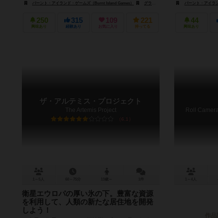
バーント・アイランド・ゲームズ（Burnt Island Games）
グランド・ゲーマーズ・ギルド（Grand Gamers Guild）
バーント・アイランド・
250
315
109
221
44
興味あり
経験あり
お気に入り
持ってる
興味あり
ザ・アルテミス・プロジェクト
The Artemis Project
Roll Camera
6.1
1～5人
60～75分
13歳～
1件
1～4人
衛星エウロパの厚い氷の下。豊富な資源
を利用して、人類の新たな居住地を開発
しよう！
作品