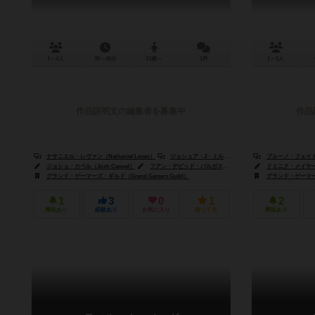
1～4人
30～45分
13歳～
1件
1～5人
作品説明文の編集者を募集中
作品
ナサニエル・レヴァン（Nathaniel Levan）
ジョシュア・J・ミルズ（Joshua J Mills）
ブルーノ・フェイドゥッ
ジョシュ・カペル（Josh Cappel）
フアン・デビッド・バルガス（Juan David Vargas）
ドミニク・メイヤー（D
グランド・ゲーマーズ・ギルド（Grand Gamers Guild）
グランド・ゲーマーズ・
1
3
0
1
2
興味あり
経験あり
お気に入り
持ってる
興味あり