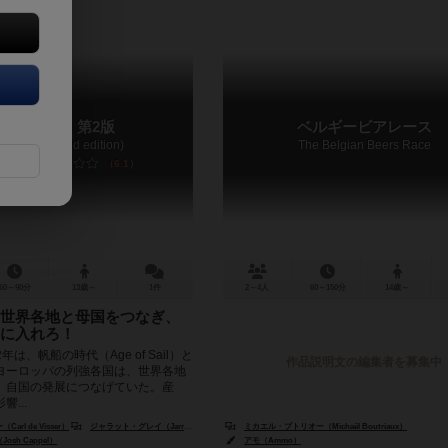
エンデバー：第2版
ベルギービアレース
eavor (Second edition)
The Belgian Beers Race
6.1
60～90分
13歳～
1件
2～4人
60～150分
14歳～
世界各地と母国をつなぎ、
に入れろ！
年は、帆船の時代（Age of Sail）と
作品説明文の編集者を募集中
ヨーロッパの列強各国は、世界各地
、自国の発展につなげていた。産
...
rl de Visser）
ジャラット・グレイ（Jarratt Gray）
ミカエル・ブトリオー（Michaël Boutriaux）
sh Cappel）
アモ（Ammo）