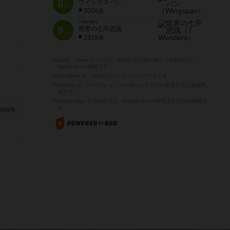
8
ウイングスパン
位
2006名
7 Wonders
9
世界の七不思議
位
1919名
※Apple、Apple のロゴ は、米国および他の国々で登録された
Apple Inc.の商標です。
※App Store は、Apple Inc.のサービスマークです。
※Android は、グーグル インコーポレイテッドの商標または登録商
標です。
※Google Play とそのロゴは、Google Inc.の商標または登録商標で
す。
990年