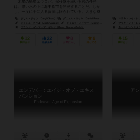
木星の衛星エウロパ。探検隊を率いる君の任務
は、厚い氷の下に海中都市を開発することだ。しか
し、一度に手に入る資源は限られている。大きな成
果が期待できる探検には、失敗のリスクが...
ダリル・チャウ（Daryl Chow）
ダニエル・ロッキ（Daniel Rocchi）
マラキ・レイ・レンペン
ジョシュ・カペル（Josh Cappel）
ドミニク・メイヤー（Dominik Mayer）
マラキ・レイ・レンペン
グランド・ゲーマーズ・ギルド（Grand Gamers Guild）
キーンビーンスタジオ（
12
22
8
9
15
興味あり
経験あり
お気に入り
持ってる
興味あり
エンデバー：エイジ・オブ・エキス
アン
パンション
Endeavor: Age of Expansion