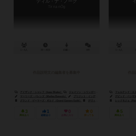
ティル・ナ・ノーグ
イ
Tír na nÓg
1～5人
30～45分
13歳～
0件
1～4人
作品説明文の編集者を募集中
作品
アイザック・シャレフ（Isaac Shalev）
ジェイソン・シリンガーランド（Jason Slingerland）
フェルナンド・エドゥアル
マーリーズ・バレンズ（Marlies Barends）
ブリジット・インデリカト（Brigette Indelicato）
デビッド・ベンザル（D
グランド・ゲーマーズ・ギルド（Grand Gamers Guild）
デヴィル（Devir）
フロステッド・ゲームズ
レッドモジョ（Red 
3
1
0
0
5
興味あり
経験あり
お気に入り
持ってる
興味あり