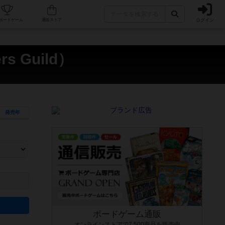
ログイン
カフェ/店舗
人気ボードゲーム
通販ストア
 Guild）
発売年
ます。マニュアルを読む時間や参加者へのルール説明時間は含まれていないため、初めて遊
できるよう、中世ファンタジー・クッキング・海賊同士の対決など、ゲームコンセプトを絞
にボードゲームに慣れている方向けの絞込機能です。例えば「ダイスロール」はランダム値
ボードゲーム通販
オンラインストアで7,500商品を販売中