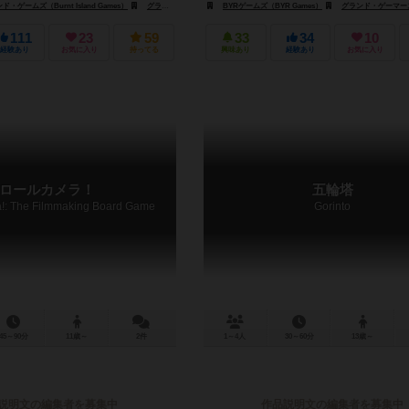
ゲームズ（Burnt Island Games）
ボードゲームサーカス（Board Game Circus）
グランド・ゲーマーズ・ギルド（Grand Gamers Guild）
BYRゲームズ（BYR Games）
グランド・ゲーマーズ・ギルド（Grand
111
23
59
33
34
10
経験あり
お気に入り
持ってる
興味あり
経験あり
お気に入り
ロールカメラ！
五輪塔
!: The Filmmaking Board Game
Gorinto
45～90分
11歳～
2件
1～4人
30～60分
13歳～
説明文の編集者を募集中
作品説明文の編集者を募集中