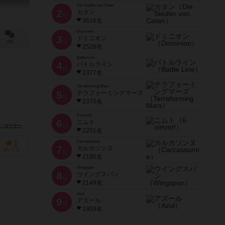
Die Siedler von Catan
2
カタン
位
3616名
Dominion
3
ドミニオン
位
0件
2528名
Battle Line
4
バトルライン
位
2377名
Terraforming Mars
5
テラフォーミングマーズ
位
2370名
6 nimmt!
6
ニムト
位
（Grand Gamers Guild）
2201名
Carcassonne
1
7
カルカソンヌ
持ってる
位
2190名
Wingspan
8
ウイングスパン
位
2149名
Azul
9
アズール
位
1903名