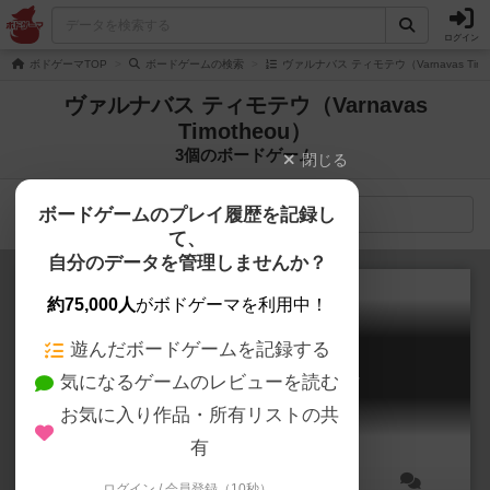
ログイン
ボドゲーマTOP
ボードゲームの検索
ヴァルナバス ティモテウ（Varnavas Tim
ヴァルナバス ティモテウ（Varnavas
Timotheou）
3個のボードゲーム
閉じる
ボードゲームのプレイ履歴を記録し
検索メニュー
て、
自分のデータを管理しませんか？
約75,000人
がボドゲーマを利用中！
遊んだボードゲームを記録する
ヘゲモニー
気になるゲームのレビューを読む
Hegemony: Lead Your Class to Victory
7.2
お気に入り作品・所有リストの共
有
ログイン / 会員登録（10秒）