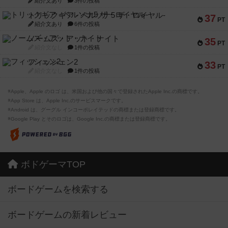
紹介文あり
3件の投稿
トリックギア - ペルソナ5 ザ・ロイヤル-
37
PT
紹介文あり
6件の投稿
ノームズ・アット・ナイト
35
PT
紹介文なし
1件の投稿
フィッシェン2
33
PT
紹介文なし
1件の投稿
※Apple、Apple のロゴ は、米国および他の国々で登録されたApple Inc.の商標です。
※App Store は、Apple Inc.のサービスマークです。
※Android は、グーグル インコーポレイテッドの商標または登録商標です。
※Google Play とそのロゴは、Google Inc.の商標または登録商標です。
ボドゲーマTOP
ボードゲームを検索する
ボードゲームの新着レビュー