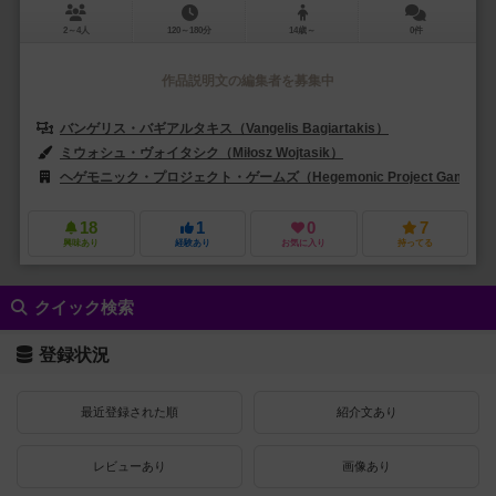
2～4人
120～180分
14歳～
0件
作品説明文の編集者を募集中
バンゲリス・バギアルタキス（Vangelis Bagiartakis）
ヴァルナバス・
ミウォシュ・ヴォイタシク（Miłosz Wojtasik）
ヘゲモニック・プロジェクト・ゲームズ（Hegemonic Project Games）
18
1
0
7
興味あり
経験あり
お気に入り
持ってる
クイック検索
登録状況
最近登録された順
紹介文あり
レビューあり
画像あり