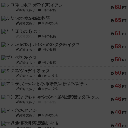
クロス・オブ・アイアン
68
PT
紹介文あり
3件の投稿
ふたつの街の物語
65
PT
紹介文あり
18件の投稿
とうほうの！
61
PT
紹介文なし
1件の投稿
メメントオンラインタクティクス
58
PT
紹介文あり
4件の投稿
ブリックス
56
PT
紹介文あり
4件の投稿
ダグエイトチェス
50
PT
紹介文あり
11件の投稿
アズール：シントラのステンドグラス
48
PT
紹介文あり
18件の投稿
ロシアン・キャンペーン：第5版デラックス
46
PT
紹介文あり
0件の投稿
マスクメン
40
PT
紹介文あり
16件の投稿
世界の七不思議：都市
40
PT