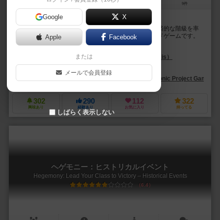
2～4人
90～180分
14歳～
9件
Google
X
社会の歯車か、それとも支配者か？
「ヘゲモニー」は、プレイヤーが架空の国家の社会経済的な階級を率
いて勝利を目指す政治経済シミュレーション型のボードゲームです。
Apple
Facebook
このゲームは2～4人でプレイ可能で、プレイ時間は9...
または
バンゲリス・バギアルタキス（Vangelis Bagiartakis）
ヴァルナバス・
ヤクブ・スコップ（Jakub Skop）
メールで会員登録
ヘゲモニック・プロジェクト・ゲームズ（Hegemonic Project Games）
302
290
112
322
興味あり
経験あり
お気に入り
持ってる
しばらく表示しない
ヘゲモニー：ヒストリカルイベント
Hegemony: Lead Your Class to Victory – Historical Events
6.4