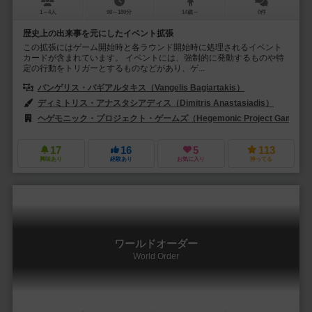
1～4人
90～180分
14歳～
0件
歴史上の出来事を元にしたイベント拡張
この拡張にはゲーム開始時と各ラウンド開始時に処理されるイベント
カードが含まれています。 イベントには、強制的に発動するものや特
定の行動をトリガーとするものなどがあり、ゲ...
バンゲリス・バギアルタキス（Vangelis Bagiartakis）
アナスタシオス
ディミトリス・アナスタシアディス（Dimitris Anastasiadis）
ヤク
ヘゲモニック・プロジェクト・ゲームズ（Hegemonic Project Games）
17
16
5
113
興味あり
経験あり
お気に入り
持ってる
ワールドオーダー
World Order