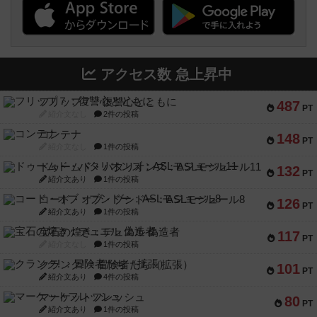
アクセス数 急上昇中
フリップ７：復讐心とともに
487
PT
紹介文なし
2件の投稿
コンテナ
148
PT
紹介文なし
1件の投稿
ドゥームド・バタリオンズ：ASLモジュール11
132
PT
紹介文あり
1件の投稿
コード・オブ・ブシドー：ASLモジュール8
126
PT
紹介文あり
1件の投稿
宝石の煌き：デュエル 偽造者
117
PT
紹介文なし
1件の投稿
クランク! ：冒険者たち（拡張）
101
PT
紹介文あり
4件の投稿
マーケットフレッシュ
80
PT
紹介文あり
1件の投稿