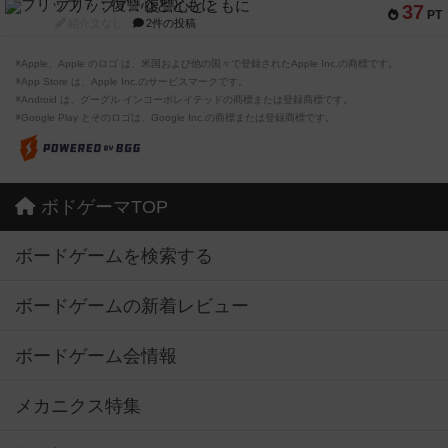
フリップ７：復讐心とともに
37
PT
紹介文なし
2件の投稿
※Apple、Apple のロゴ は、米国および他の国々で登録されたApple Inc.の商標です。
※App Store は、Apple Inc.のサービスマークです。
※Android は、グーグル インコーポレイテッドの商標または登録商標です。
※Google Play とそのロゴは、Google Inc.の商標または登録商標です。
ボドゲーマTOP
ボードゲームを検索する
ボードゲームの新着レビュー
ボードゲーム会情報
メカニクス特集