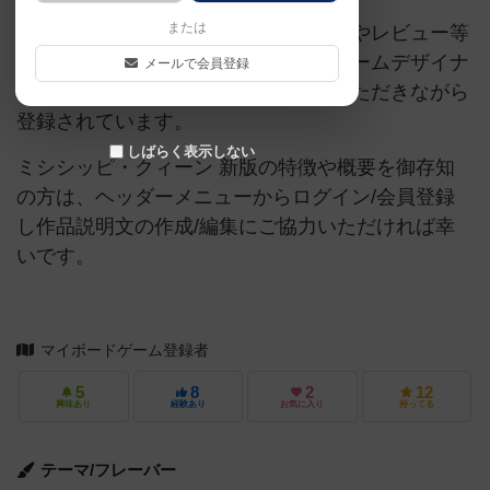
または
当サイトに掲載されている作品説明文やレビュー等
の情報は、ボドゲーマ運営事務局・ゲームデザイナ
メールで会員登録
ーご本人様・有志の皆様にご協力をいただきながら
登録されています。
しばらく表示しない
ミシシッピ・クィーン 新版の特徴や概要を御存知
の方は、ヘッダーメニューからログイン/会員登録
し作品説明文の作成/編集にご協力いただければ幸
いです。
マイボードゲーム登録者
5
8
2
12
興味あり
経験あり
お気に入り
持ってる
テーマ/フレーバー