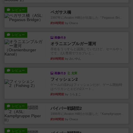
レビュー
ペガサス橋
1997年にAvalon Hill社が出版した『Pegasus Bri...
約5時間前
by Chaco
レビュー
画像付き
オラニエンブルガー運河
存在をうっすらと認識していたけど、セールやっ
てて、2人専用でワカプレと...
約5時間前
by みいやん
レビュー
画像付き
充実
フィッシェン2
ゲームの流れはフィッシェンだが、ゲーム開始時
はペリカンとエビの2スート...
約5時間前
by うらまこ
レビュー
パイパー戦闘団2
1996年にAvalon Hill社が出版した『Kampfgruppe...
約5時間前
by Chaco
レビュー