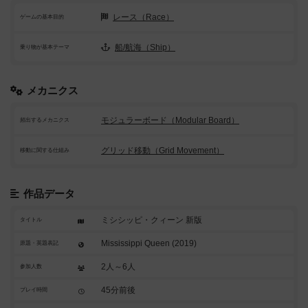
レース（Race）
ゲームの基本目的
船/航海（Ship）
乗り物が基本テーマ
メカニクス
モジュラーボード（Modular Board）
頻出するメカニクス
グリッド移動（Grid Movement）
移動に関する仕組み
作品データ
ミシシッピ・クィーン 新版
タイトル
Mississippi Queen (2019)
原題・英題表記
2人～6人
参加人数
45分前後
プレイ時間