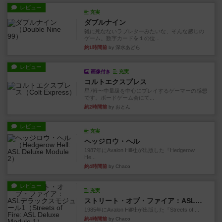
レビュー
充実
ダブルナイン
雑に死なないラブレターみたいな、そんな感じの
ゲーム。数字カードを１の位...
約1時間前
by 深水あどら
レビュー
画像付き
充実
コルトエクスプレス
星7軽〜中量級を中心にプレイするゲーマーの感想
です。ボードゲーム会にて...
約2時間前
by おとん
レビュー
充実
ヘッジロウ・ヘル
1987年にAvalon Hill社が出版した『Hedgerow
He...
約4時間前
by Chaco
レビュー
充実
ストリート・オブ・ファイア：ASLデラックスモジュール1
1985年にAvalon Hill社が出版した『Streets of ...
約4時間前
by Chaco