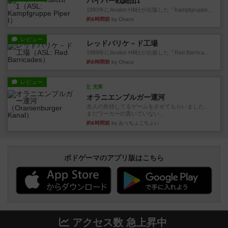
パイパー戦闘団1
1993年にAvalon Hill社が出版した『Kampfgruppe...
約6時間前
by Chaco
レビュー
レッドバリケ－ド工場
1989年にAvalon Hill社が出版した『Red Barrica...
約6時間前
by Chaco
レビュー
充実
オラニエンブルガー運河
友人の所持してるゲームをさせてもらいました。
まだワーカーの置いていない...
約6時間前
by おっちょこちょい
ボドゲーマのアプリ版はこちら
アクセス数 急上昇中