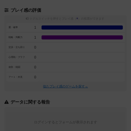
プレイ感の評価
トグルスイッチを押すとプレイ感（
※
）の投票ができます
1
運・確率
1
戦略・判断力
0
交渉・立ち回り
0
心理戦・ブラフ
0
攻防・戦闘
0
アート・外見
似たプレイ感のゲームを探す→
データに関する報告
ログインするとフォームが表示されます