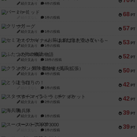
70
PT
紹介文あり
4件の投稿
パーミッド
68
PT
紹介文なし
1件の投稿
クリーグ
57
PT
紹介文あり
1件の投稿
セミファイナル ～お前はまだ生きている～
53
PT
紹介文あり
1件の投稿
ふたつの街の物語
52
PT
紹介文あり
18件の投稿
クランク! ：冒険者たち（拡張）
50
PT
紹介文あり
4件の投稿
とうほうの！
42
PT
紹介文なし
1件の投稿
スターマイン・ラミー ポケット
42
PT
紹介文あり
2件の投稿
海兵隊
39
PT
紹介文あり
1件の投稿
スーパーストア3000
39
PT
紹介文なし
1件の投稿