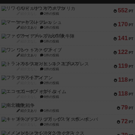
リワイルド：サウスアメリカ
552
PT
紹介文なし
2件の投稿
マーケットフレッシュ
170
PT
紹介文あり
1件の投稿
ファイアー・ブルズ / 火牛陣
141
PT
紹介文なし
1件の投稿
ワン・トゥ・ファイブ
122
PT
紹介文あり
1件の投稿
トランスオリエント・エクスプレス
119
PT
紹介文なし
1件の投稿
フラットアイアン
118
PT
紹介文なし
2件の投稿
エコーズ・オブ・タイム
118
PT
紹介文なし
8件の投稿
南北戦争
79
PT
紹介文あり
1件の投稿
キャプテン・フリップ：イスラ・ボンバ
72
PT
紹介文なし
2件の投稿
メメントオンラインタクティクス