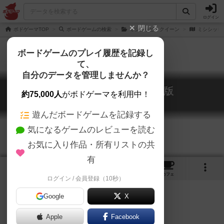
ログイン
閉じる
ボドゲーマTOP
ボードゲームの検索
ミシシッピ・クイーン
ミシシッピ
ボードゲームのプレイ履歴を記録し
て、
自分のデータを管理しませんか？
ミシシッピ・クィーン 新版
約75,000人
がボドゲーマを利用中！
Mississippi Queen (2019)
遊んだボードゲームを記録する
気になるゲームのレビューを読む
お気に入り作品・所有リストの共
有
1
3
トップ
画像
動画
レビュー
カフェ
ログイン / 会員登録（10秒）
Google
X
Apple
ご協力ください
Facebook