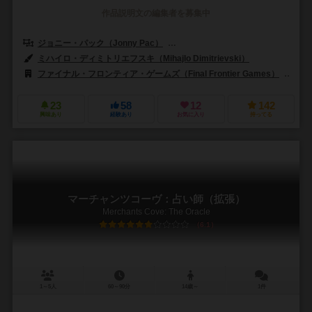
作品説明文の編集者を募集中
ジョニー・パック（Jonny Pac）
カールヴァンオストランド（Carl Van
ミハイロ・ディミトリエフスキ（Mihajlo Dimitrievski）
ファイナル・フロンティア・ゲームズ（Final Frontier Games）
スー
23
58
12
142
興味あり
経験あり
お気に入り
持ってる
マーチャンツコーヴ：占い師（拡張）
Merchants Cove: The Oracle
6.1
1～5人
60～90分
14歳～
1件