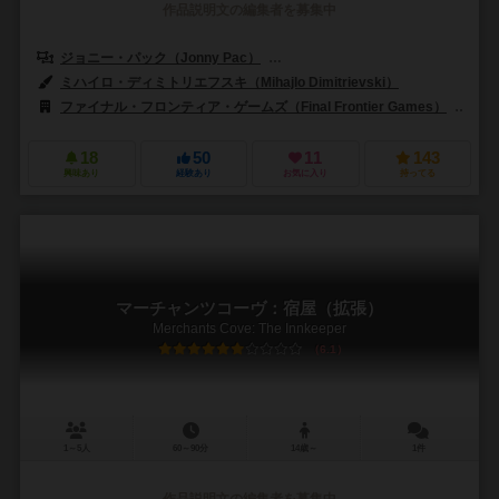
作品説明文の編集者を募集中
ジョニー・パック（Jonny Pac）
カールヴァンオストランド（Carl Van
ミハイロ・ディミトリエフスキ（Mihajlo Dimitrievski）
ファイナル・フロンティア・ゲームズ（Final Frontier Games）
スー
18
50
11
143
興味あり
経験あり
お気に入り
持ってる
マーチャンツコーヴ：宿屋（拡張）
Merchants Cove: The Innkeeper
6.1
1～5人
60～90分
14歳～
1件
作品説明文の編集者を募集中