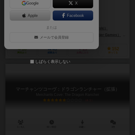
Google
X
作品説明文の編集者を募集中
Apple
Facebook
ジョニー・パック（Jonny Pac）
カールヴァンオストランド（Carl Van
または
ミハイロ・ディミトリエフスキ（Mihajlo Dimitrievski）
ファイナル・フロンティア・ゲームズ（Final Frontier Games）
スー
メールで会員登録
18
45
13
152
興味あり
経験あり
お気に入り
持ってる
しばらく表示しない
マーチャンツコーヴ：ドラゴンランチャー（拡張）
Merchants Cove: The Dragon Rancher
6.1
1～5人
60～90分
14歳～
3件