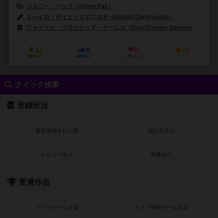
ジョニー・パック（Jonny Pac）
カールヴァンオストランド（Carl Van
ミハイロ・ディミトリエフスキ（Mihajlo Dimitrievski）
ファイナル・フロンティア・ゲームズ（Final Frontier Games）
13
6
0
22
興味あり
経験あり
お気に入り
持ってる
クイック検索
登録状況
最近登録された順
紹介文あり
レビューあり
画像あり
受賞作品
ドイツゲーム大賞
ドイツ年間ゲーム大賞