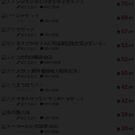
メメントオンラインタクティクス
70
PT
紹介文あり
4件の投稿
パーミッド
68
PT
紹介文なし
1件の投稿
クリーグ
57
PT
紹介文あり
1件の投稿
セミファイナル ～お前はまだ生きている～
53
PT
紹介文あり
1件の投稿
ふたつの街の物語
52
PT
紹介文あり
18件の投稿
クランク! ：冒険者たち（拡張）
50
PT
紹介文あり
4件の投稿
とうほうの！
42
PT
紹介文なし
1件の投稿
スターマイン・ラミー ポケット
42
PT
紹介文あり
2件の投稿
海兵隊
39
PT
紹介文あり
1件の投稿
スーパーストア3000
39
PT
紹介文なし
1件の投稿