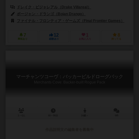
ドレイク・ビジャレアル（Drake Villareal）
ボージャン・ドランゴ（Bojan Drango）
ファイナル・フロンティア・ゲームズ（Final Frontier Games）
7
12
1
8
興味あり
経験あり
お気に入り
持ってる
マーチャンツコーヴ：バッカービルドローグパック
Merchants Cove: Backer-built Rogue Pack
1～4人
60～90分
14歳～
0件
作品説明文の編集者を募集中