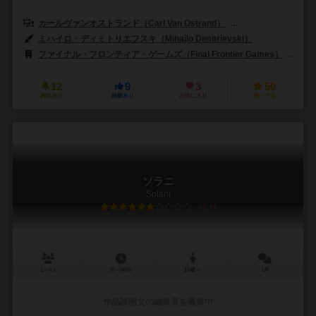
カールヴァンオストランド（Carl Van Ostrand）
ドレイク・ビジャレアル
ミハイロ・ディミトリエフスキ（Mihajlo Dimitrievski）
ファイナル・フロンティア・ゲームズ（Final Frontier Games）
ファ
12
9
3
50
興味あり
経験あり
お気に入り
持ってる
ソラニ
Solani
6.1
1～4人
30～60分
14歳～
1件
作品説明文の編集者を募集中