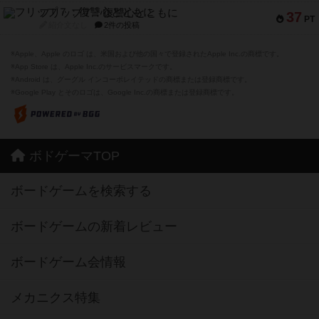
フリップ７：復讐心とともに
37
PT
紹介文なし
2件の投稿
※Apple、Apple のロゴ は、米国および他の国々で登録されたApple Inc.の商標です。
※App Store は、Apple Inc.のサービスマークです。
※Android は、グーグル インコーポレイテッドの商標または登録商標です。
※Google Play とそのロゴは、Google Inc.の商標または登録商標です。
ボドゲーマTOP
ボードゲームを検索する
ボードゲームの新着レビュー
ボードゲーム会情報
メカニクス特集