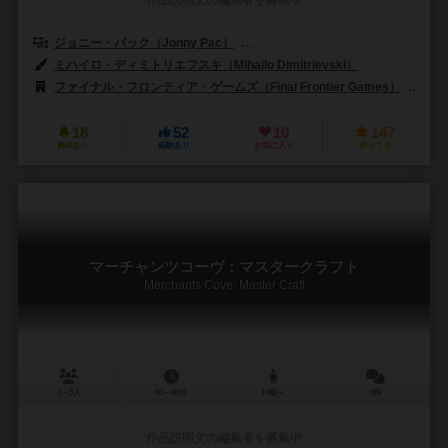
ジョニー・パック（Jonny Pac）
カールヴァンオストランド（Carl Van
ミハイロ・ディミトリエフスキ（Mihajlo Dimitrievski）
ファイナル・フロンティア・ゲームズ（Final Frontier Games）
スー
18
52
10
147
興味あり
経験あり
お気に入り
持ってる
マーチャンツコーヴ：マスタークラフト
Merchants Cove: Master Craft
1～5人
60～90分
14歳～
0件
作品説明文の編集者を募集中