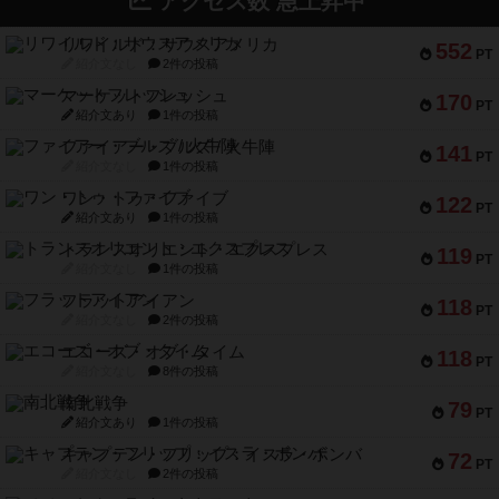
アクセス数 急上昇中
リワイルド：サウスアメリカ
552
PT
紹介文なし
2件の投稿
マーケットフレッシュ
170
PT
紹介文あり
1件の投稿
ファイアー・ブルズ / 火牛陣
141
PT
紹介文なし
1件の投稿
ワン・トゥ・ファイブ
122
PT
紹介文あり
1件の投稿
トランスオリエント・エクスプレス
119
PT
紹介文なし
1件の投稿
フラットアイアン
118
PT
紹介文なし
2件の投稿
エコーズ・オブ・タイム
118
PT
紹介文なし
8件の投稿
南北戦争
79
PT
紹介文あり
1件の投稿
キャプテン・フリップ：イスラ・ボンバ
72
PT
紹介文なし
2件の投稿