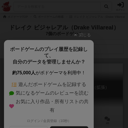
ログイン
ボドゲーマTOP
ボードゲームの検索
ドレイク ビジャレアル（Drake Villarea
ドレイク ビジャレアル（Drake Villareal）
7個のボードゲーム
閉じる
ボードゲームのプレイ履歴を記録し
検索メニュー
て、
自分のデータを管理しませんか？
約75,000人
がボドゲーマを利用中！
遊んだボードゲームを記録する
マーチャンツコーヴ：秘められし宝箱（拡張）
気になるゲームのレビューを読む
Merchants Cove: The Secret Stash
6.1
お気に入り作品・所有リストの共
有
ログイン / 会員登録（10秒）
1～5人
60～90分
14歳～
1件