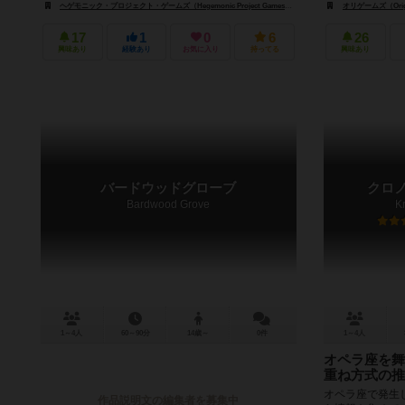
ヘゲモニック・プロジェクト・ゲームズ（Hegemonic Project Games）
バンブルビー・ゲームズ（Bumb
オリゲームズ（Orig
17
1
0
6
26
興味あり
経験あり
お気に入り
持ってる
興味あり
バードウッドグローブ
クロノ
Bardwood Grove
K
1～4人
60～90分
14歳～
0件
1～4人
オペラ座を舞
重ね方式の推
オペラ座で発生
作品説明文の編集者を募集中