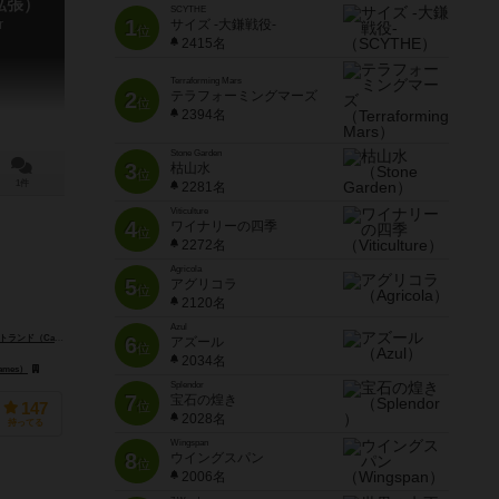
拡張）
SCYTHE
1
r
サイズ -大鎌戦役-
位
2415名
Terraforming Mars
2
テラフォーミングマーズ
位
2394名
Stone Garden
3
枯山水
位
1件
2281名
Viticulture
4
ワイナリーの四季
位
2272名
Agricola
5
アグリコラ
位
2120名
Azul
 Van Ostrand）
ドレイク・ビジャレアル（Drake Villareal）
6
アズール
位
2034名
ames）
y）
スーパーミープル（Super Meeple）
TCGファクトリー（Tcg Factory）
Splendor
7
宝石の煌き
位
147
2028名
持ってる
Wingspan
8
ウイングスパン
位
2006名