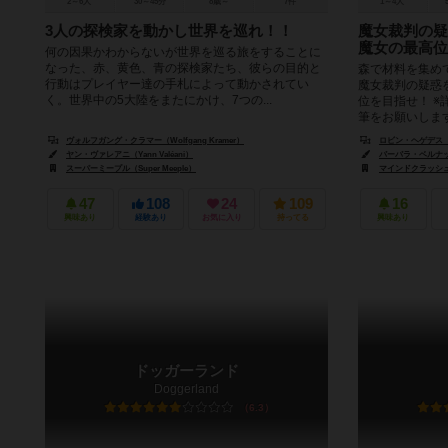
2～6人
30～45分
8歳～
7件
1～4人
3人の探検家を動かし世界を巡れ！！
魔女裁判の疑
魔女の最高位
何の因果かわからないが世界を巡る旅をすることに
なった、赤、黄色、青の探検家たち、彼らの目的と
森で材料を集め
行動はプレイヤー達の手札によって動かされてい
魔女裁判の疑惑
く。世界中の5大陸をまたにかけ、7つの...
位を目指せ！ 
筆をお願いしま
ヴォルフガング・クラマー（Wolfgang Kramer）
ロビン・ヘゲデス（Ro
ヤン・ヴァレアニ（Yann Valéani）
バーバラ・ベルナット（
スーパーミープル（Super Meeple）
マインドクラッシュ ゲ
47
108
24
109
16
興味あり
経験あり
お気に入り
持ってる
興味あり
ドッガーランド
Doggerland
6.3