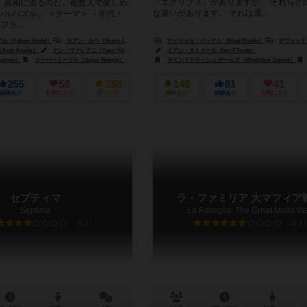
「エクリプス」がありますが、 それらと
、真相に迫るのだ。複数人で楽しめ
な違いがあります。 それは運...
ルパズル。 ＜テーマ＞ ・年代：
フラ...
Fabien Gridel）
ヨアン・ルベ（Yoann Levet）
ナイジェル・バックル（Nigel Buckle）
デヴィッド・タージ（
ch Apolar）
ヤン・ヴァレアニ（Yann Valéani）
イアン・オトゥール（Ian O'Toole）
ames）
スーパーミープル（Super Meeple）
スーパーミープル（Super Meeple）
ジェム・クラブ・キフト（Gém Klub Kft.）
マインドクラッシュ ゲームズ（Mindclash Games）
255
58
188
146
81
41
経験あり
お気に入り
持ってる
興味あり
経験あり
お気に入り
セプティマ
ラ・ファミリア 大マフィア
Septima
La Famiglia: The Great Mafia W
6.1
6.4