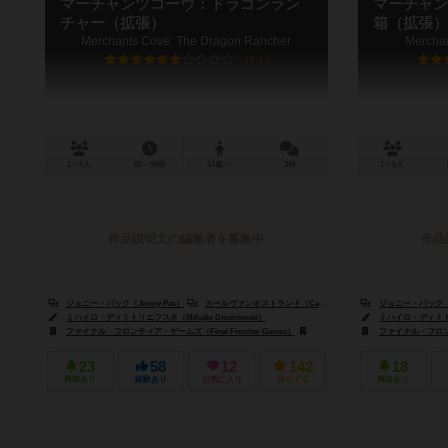
マーチャンツコーヴ：ドラゴンラン
マーチャン
チャー（拡張）
箱（拡張）
Merchants Cove: The Dragon Rancher
Merchan
6.1
1～5人
60～90分
14歳～
3件
1～5人
作品説明文の編集者を募集中
作品
ジョニー・パック（Jonny Pac）
カールヴァンオストランド（Carl Van Ostrand）
ジョニー・パック（Jo
ドレイク・ビジャ
ミハイロ・ディミトリエフスキ（Mihajlo Dimitrievski）
ミハイロ・ディミトリエフ
ファイナル・フロンティア・ゲームズ（Final Frontier Games）
スーパーミープル（Super Meeple）
ファイナル・フロンティ
23
58
12
142
18
興味あり
経験あり
お気に入り
持ってる
興味あり