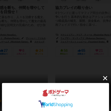
50～100分
12歳～
1件
4人用
120～180分
16歳～
惑を断ち、仲間を増やして
協力プレイの殴り合い
を目指せ！
4ラウンドに渡ってマフィア同士の抗争に
争いを行う 基本的な動きはアクションの
て薬を作り、人々を治療する魔女。
つ構成員の補充、展開、資金集め、抗争
を断ち、仲間を増やして魔女の最高
画フェイズで行い 指令に基づ...
※詳細な説明文の完成のため、ぜひ加
す。
bin Hegedűs）
マクシミリアン・マリア・ティール（Maximilian Maria Th
Barbara Bernát）
ヴィッレー・ファルカシュ（Villő Farkas）
ウェブザー・サンティアゴ（Weberson Santiago）
ームズ（Mindclash Games）
スケリング・ゲームズ（Skellig Games）
フォイアーラント シュピーレ（Feuerland Spiele）
スーパーミープル（Super Meeple）
27
6
24
56
65
21
経験あり
お気に入り
持ってる
興味あり
経験あり
お気に入り
火と石の時代
ビルトゥ
Fire & Stone
Virtù
6.0