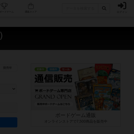
ログイン
カフェ/店舗
人気ボードゲーム
通販ストア
e）
発売年
ます。マニュアルを読む時間や参加者へのルール説明時間は含まれていないため、初めて遊
できるよう、中世ファンタジー・クッキング・海賊同士の対決など、ゲームコンセプトを絞
にボードゲームに慣れている方向けの絞込機能です。例えば「ダイスロール」はランダム値
ボードゲーム通販
オンラインストアで7,500商品を販売中