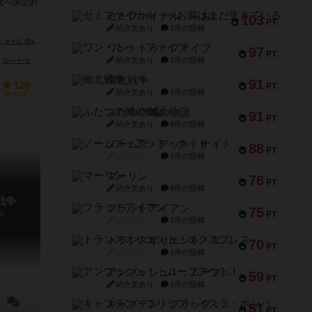
比べ決定的
セミファイナル ～お前はまだ生きている～
103
PT
紹介文あり
1件の投稿
Dávid Turczi）
ワン・トゥ・ファイブ
97
PT
紹介文あり
1件の投稿
スーパーミープル（Super Meeple）
南北戦争
91
128
PT
紹介文あり
1件の投稿
持ってる
ふたつの城の物語
91
PT
紹介文あり
6件の投稿
ノームズ・アット・ナイト
88
PT
紹介文なし
1件の投稿
マーリン
76
PT
紹介文あり
6件の投稿
戦争
フラットアイアン
75
ar
PT
紹介文なし
2件の投稿
トランスオリエント・エクスプレス
70
PT
紹介文なし
1件の投稿
アンブッシュ！：ムーブアウト！
59
PT
紹介文あり
1件の投稿
キャプテン・フリップ：イスラ・ボンバ
51
PT