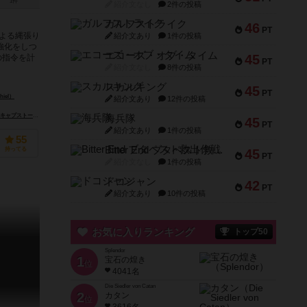
1件
紹介文なし
2件の投稿
ガルフストライク
46
PT
よる縄張り
紹介文あり
1件の投稿
強化をしつ
エコーズ・オブ・タイム
45
の指令を計
PT
紹介文なし
8件の投稿
スカルキング
45
PT
iel）
紹介文あり
12件の投稿
キャプストーン・ゲームズ（Capstone Games）
スーパーミープル（Super Meeple）
海兵隊
45
PT
紹介文あり
1件の投稿
55
Bitter End ブタペスト救出作戦
持ってる
45
PT
紹介文なし
1件の投稿
ドコジャン
42
PT
紹介文あり
10件の投稿
お気に入りランキング
トップ50
Splendor
1
宝石の煌き
位
4041名
Die Siedler von Catan
2
カタン
位