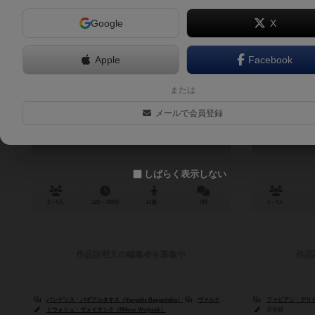
Google
X
Apple
Facebook
ワールドオーダー
クロノ
または
World Order
Kr
メールで会員登録
しばらく表示しない
2～4人
120～180分
14歳～
0件
1～4人
作品説明文の編集者を募集中
作品
バンゲリス・バギアルタキス（Vangelis Bagiartakis）
ヴァルナバス・ティモテウ（Varnavas Timotheou）
ファビアン・グリデル（
ミウォシュ・ヴォイタシク（Miłosz Wojtasik）
未登録