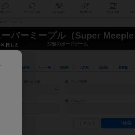
索
新着レビュー
ボードゲーム会
コミュニティ
掲示板一覧
32個のボードゲーム
ーパーミープル（Super Meepl
32個のボードゲーム
閉じる
、
更新順
レート順
登録順
人気順
注目順
投稿数
ワード検索ができます。
検索できます。
プレイ対象人数に含まれるボードゲームを指定します。
目安となる所要時間を指定することができ
遊べる人数
プレイ時間
物などモチーフ・ストーリーを指定することができます。直感的にゲームシステムを理解
ゲーム性を構成するコアシステムです。主
バー
メカニクス
リセット