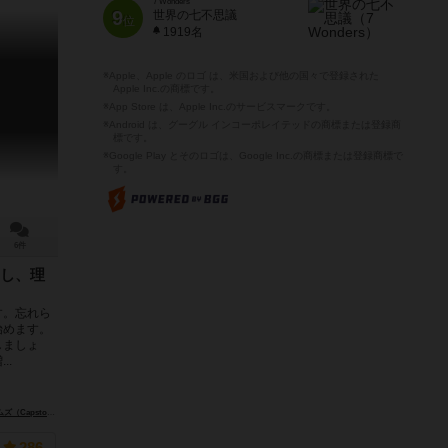
7 Wonders
9
世界の七不思議
位
1919名
※Apple、Apple のロゴ は、米国および他の国々で登録された
Apple Inc.の商標です。
※App Store は、Apple Inc.のサービスマークです。
※Android は、グーグル インコーポレイテッドの商標または登録商
標です。
※Google Play とそのロゴは、Google Inc.の商標または登録商標で
す。
6件
し、理
す。忘れら
始めます。
しましょ
..
tone Games）
per Meeple）
スーパーミープル（Super Meeple）