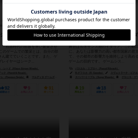
45～60分
10歳～
1件
2～5人
60～150分
14歳～
ジが舞台のミドル級ファミ
ルネサンス期の都市国家のリーダ
て活躍しよう
、「石器時代の部族を率い繁栄させ
舞台はルネサンス期のイタリア。この動
 このゲームでの繁栄とは、自分の部
に、あなたは影響力の高い都市国家の君主
さん建てていくことです。また、ゲ
て、その都市の影響力を維持しより高め
レイヤーはシーク...
ゲームの目的です。 ゲームシス...
ード（Klaus-Jürgen Wrede）
パスカル・リブロー（Pascal Ribrault）
（Hendrik Noack）
R.ゲフスカ（R. Gewska）
スヴェトラーナ・ピクル（Svetl
Pegasus Spiele）
マルディタ ゲームズ（Maldito Games）
スーパーミープル（Super Meeple）
スーパーミープル（Super Meeple）
ゲロニモ・ゲームズ（Ger
92
9
91
19
18
7
経験あり
お気に入り
持ってる
興味あり
経験あり
お気に入り