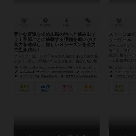
1～4人
30～120分
14歳～
4件
2～4人
豊かな資源を求め未踏の地へと踏み出そ
ストーンエイ
う！季節ごとに移動する獲物を追いかけ
リーゲーム
食力を確保し、厳しい８シーズンを全力
ゲームの目的は
で生き残れ！
ること」です。
族の小屋をたく
プレイヤーは、1万5千年前の人類のとある部族の長
ーム開始時に各プ
となり、厳しい環境の中を生き抜き、自分たちの部
族が暮らした痕跡を残すことを目指します。 夏と冬
ローラン・ギルバート（Laurent Guilbert）
ジェローム・ダニエル・スノーショフ（Jérôme Daniel Snowrchoff）
クラウス＝ユルガン・レ
を繰り返すことでゲームを進...
エマニュエル・ラウディア（Emmanuel Roudier）
イヴァン・“ガウェイン”・ヴィルヌーヴ（Yvan "Gawain" Villeneuve）
ヘンドリック・ノアック
スーパーミープル（Super Meeple）
エクリプス（Eclipse Editorial）
ズヴェズダ（Zvezda）
ペガサス・シュピーレ（
52
79
13
86
51
興味あり
経験あり
お気に入り
持ってる
興味あり