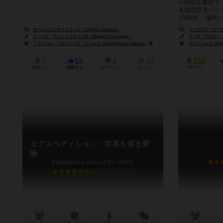
ら情報を集めて
る論理思考ペンシ
1920年 ・場所：
カールヴァンオストランド（Carl Van Ostrand）
ファビアン・グリデル（
ミハイロ・ディミトリエフスキ（Mihajlo Dimitrievski）
アーチ・アポラー（Ar
ファイナル・フロンティア・ゲームズ（Final Frontier Games）
ジャイアントロック（Giant Roc）
オリゲームズ（Orig
7
13
3
16
132
興味あり
経験あり
お気に入り
持ってる
興味あり
エクスペディション：世界を巡る冒
険
Expeditions: Around the World
6.3