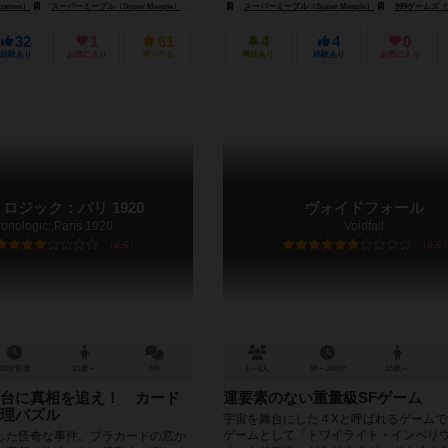
lebee Games）
ames）
スーパーミープル（Super Meeple）
スーパーミープル（Super Meeple）
ジェム・クラブ・キフト（Gém Klub Kft.）
スーパーミープル（Super Meeple）
999ゲームズ（9
32
1
61
4
4
0
経験あり
お気に入り
持ってる
興味あり
経験あり
お気に入り
ロジック：パリ 1920
ヴォイドフォール
ronologic: Paris 1920
Voidfall
6.6
6.6
30分前後
10歳～
5件
1～4人
90～240分
15歳～
台に真相を追え！ カード
運要素のない重量級SFゲーム
理パズル
宇宙を舞台にした４Xと呼ばれるゲームで
ゲームとして「トワイライト・インペリ
した怪奇な事件。プラカードの窓か