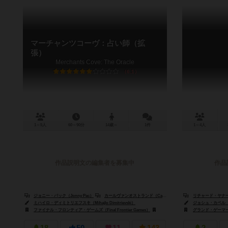
マーチャンツコーヴ：占い師（拡
張）
Merchants Cove: The Oracle
6.1
1～5人
60～90分
14歳～
1件
1～4人
作品説明文の編集者を募集中
作品
ジョニー・パック（Jonny Pac）
カールヴァンオストランド（Carl Van Ostrand）
リチャード・ヤナー（R
ドレイク・ビジャ
ミハイロ・ディミトリエフスキ（Mihajlo Dimitrievski）
ジョシュ・カペル（Jo
ファイナル・フロンティア・ゲームズ（Final Frontier Games）
スーパーミープル（Super Meeple）
グランド・ゲーマーズ・