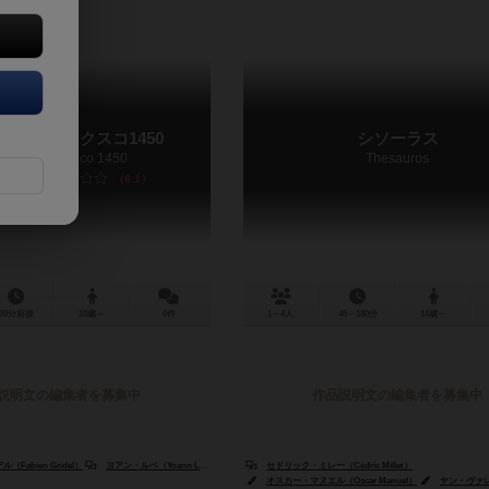
ロジック：クスコ1450
シソーラス
onologic: Cuzco 1450
Thesauros
6.1
30分前後
10歳～
0件
1～4人
45～180分
14歳～
説明文の編集者を募集中
作品説明文の編集者を募集中
Fabien Gridel）
ヨアン・ルベ（Yoann Levet）
セドリック・ミレー（Cédric Millet）
オスカー・マヌエル（Oscar Manuel）
ヤン・ヴァレアニ（Y