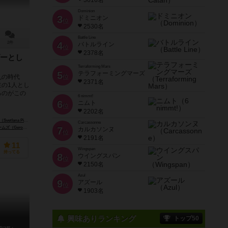
3616名
Dominion
3
ドミニオン
位
2530名
Battle Line
2件
4
バトルライン
位
2378名
ーとし
Terraforming Mars
5
テラフォーミングマーズ
乱の時代
位
2371名
の1人とし
るのがこの
6 nimmt!
6
ニムト
位
2202名
ana Pikul）
アレナ・ステパノバ（Alena Stepanova）
Carcassonne
onimo Games）
ストローマン・ゲームズ（Strohmann Games）
7
カルカソンヌ
位
2191名
11
Wingspan
持ってる
8
ウイングスパン
位
2150名
Azul
9
アズール
位
1903名
興味ありランキング
トップ50