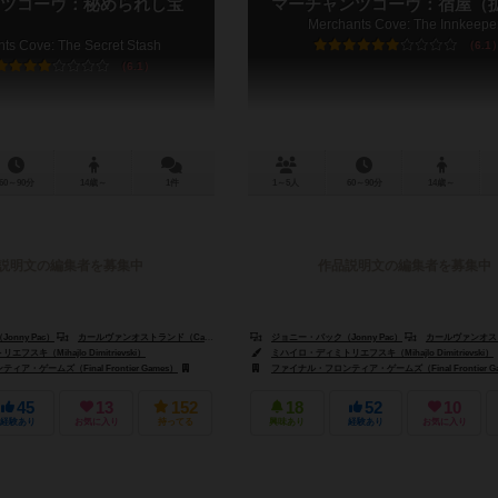
ツコーヴ：秘められし宝
マーチャンツコーヴ：宿屋（
Merchants Cove: The Innkeepe
ts Cove: The Secret Stash
6.1
6.1
60～90分
14歳～
1件
1～5人
60～90分
14歳～
説明文の編集者を募集中
作品説明文の編集者を募集中
nny Pac）
レアル（Drake Villareal）
カールヴァンオストランド（Carl Van Ostrand）
ジョニー・パック（Jonny Pac）
ドレイク・ビジャレアル（Drake Villareal）
カールヴァンオストランド（Carl
スキ（Mihajlo Dimitrievski）
ミハイロ・ディミトリエフスキ（Mihajlo Dimitrievski）
ア・ゲームズ（Final Frontier Games）
TCGファクトリー（Tcg Factory）
スーパーミープル（Super Meeple）
ファイナル・フロンティア・ゲームズ（Final Frontier G
TCGファクトリー（Tcg Factor
45
13
152
18
52
10
経験あり
お気に入り
持ってる
興味あり
経験あり
お気に入り