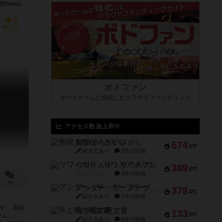
99 Games）
クラニオ・クリエーションズ（Cranio Creations）
0
持ってる
ボドファン
ボードゲームに特化したクラウドファンディング
アクセス数 急上昇中
無限まちがいさがし
574
PT
紹介文あり
2件の投稿
リワイルド：サウスアメリカ
389
PT
紹介文なし
2件の投稿
3件
アンダー・ザ・テーブラー
378
PT
紹介文あり
1件の投稿
す。 類似
宵と暁の呪文書
133
PT
ウム」、
紹介文あり
8件の投稿