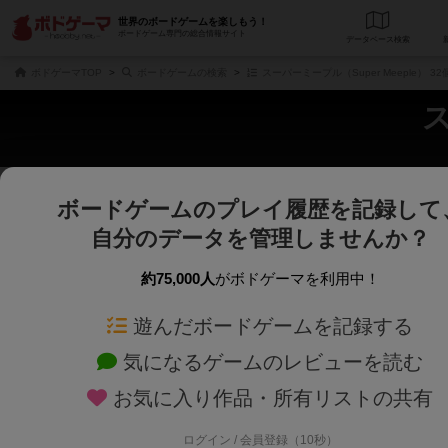
世界のボードゲームを楽しもう！
ボードゲーム専門の総合情報サイト
データベース
検
ボドゲーマTOP
ボードゲームの検索
スーパーミープル（Super Meeple） 
ス
ボードゲームのプレイ履歴を記録して
さくさく表示
じっくり表示
自分のデータを管理しませんか？
商品名、商品説明文、デザイナー名、テーマ名、メカニクス名を対象にフリー
ゲームデザイナー名を指定して
フリーワード
ゲームデザイナー
約75,000人
がボドゲーマを利用中！
遊んだボードゲームを記録する
対象年齢を指定します。
世界観や登場人
対象年齢
テーマ/フレー
気になるゲームのレビューを読む
お気に入り作品・所有リストの共有
ログイン / 会員登録（10秒）