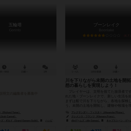
五輪塔
ブーンレイク
Gorinto
Boonlake
6.7
30～60分
13歳～
1件
1～4人
120分前後
14歳～
川を下りながら未開の土地を開拓
想の暮らしを実現しよう！
プレイヤーは、文明を捨てた放浪者で
説明文の編集者を募集中
れた地・ブーンレイクで、新しい生活を
まずは船で川を下りながら、各地を探検
う。未開の土地を開拓し、建物や牧場を増.
ichard Yaner）
レアル（Drake Villareal）
アレクサンダー・フィスター（Alexander Pfister）
sh Cappel）
クレメンス・フランツ（Klemens Franz）
ギルド（Grand Gamers Guild）
TCGファクトリー（Tcg Factory）
ハッピー・ミープル・ゲームズ（Happy meeple games）
dlpゲームズ（dlp Games）
キャプストーン・ゲームズ（Caps
スーパーミープル（Su