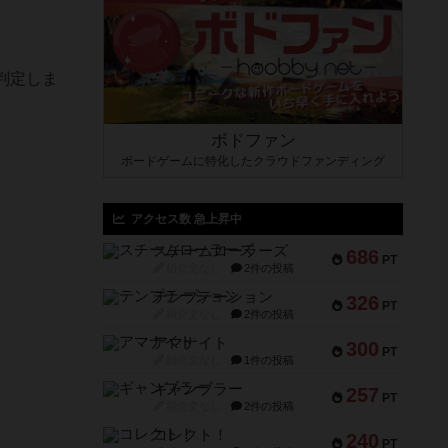
判定しま
ボドファン
ボードゲームに特化したクラウドファンディング
アクセス数 急上昇中
スチームローラーズ
686
PT
紹介文なし
2件の投稿
テンプテーション
326
PT
紹介文なし
2件の投稿
アマナイト
300
PT
紹介文なし
1件の投稿
ギャンブラー
257
PT
紹介文なし
2件の投稿
コレクト！
240
PT