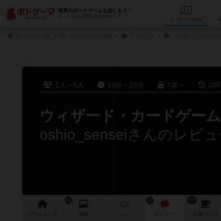
世界のボードゲームを楽しもう！
ボードゲーム専門の総合情報サイト
データベース
検
ボドゲーマTOP
ボードゲームの検索
ウィザード
ウィザード・カード
2人～6人
10分～20分
7歳～
20
ウィザード・カードゲーム
oshio_senseiさんのレビ
3
2
15
ゲーム
トップ
画像
動画
レビュー
店舗/
カフェ