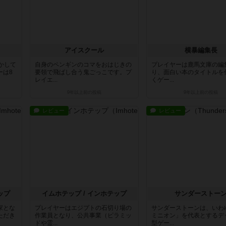
アイスクール
横暴編集長
かして
自身のペンギンのコマをおはじきの
プレイヤーは鹿馬文庫の編
ーは8
要領で飛ばし合う鬼ごっこです。プ
り、面白い本のタイトルを
レイエ...
くゲー...
9年以上前
の投稿
9年以上前
の投稿
レビュー
レビュー
ップ
イムホテップ / インホテップ
サンダーストー
家とな
プレイヤーはエジプトの石切り場の
サンダーストーンは、いわ
ただき
作業員となり、公共事業（ピラミッ
ミニオン」を代表とするデ
ドや霊...
型ゲー...