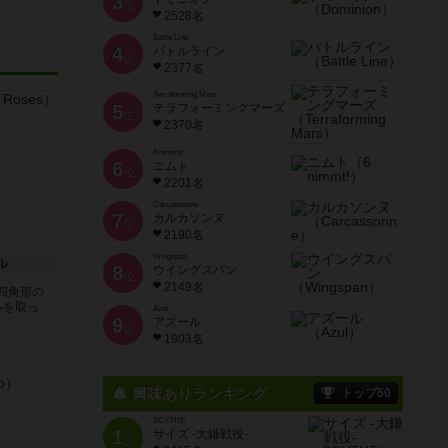
3
位
2528名
Battle Line
4
バトルライン
位
2377名
Terraforming Mars
5
テラフォーミングマーズ
位
2370名
6 nimmt!
6
ニムト
位
2201名
Carcassonne
7
カルカソンヌ
位
2190名
Wingspan
ル
8
ウイングスパン
位
2149名
四角形の
ルを取っ
Azul
9
アズール
位
1903名
興味ありランキング
トップ50
SCYTHE
1
サイズ -大鎌戦役-
位