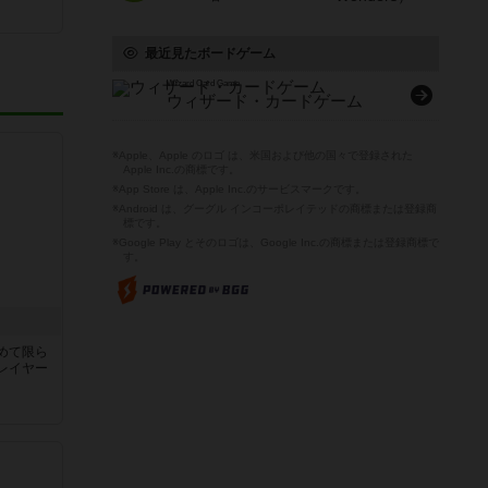
最近見たボードゲーム
Wizard Card Game
ウィザード・カードゲーム
※Apple、Apple のロゴ は、米国および他の国々で登録された
Apple Inc.の商標です。
※App Store は、Apple Inc.のサービスマークです。
※Android は、グーグル インコーポレイテッドの商標または登録商
標です。
※Google Play とそのロゴは、Google Inc.の商標または登録商標で
す。
めて限ら
レイヤー