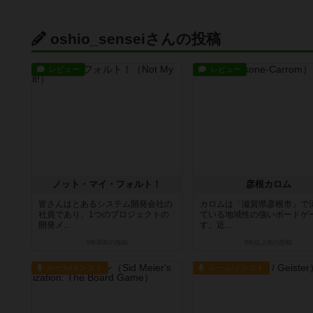
oshio_senseiさんの投稿
レビュー
レビュー
ノット・マイ・フォルト！
彦根カロム
皆さんはとあるシステム開発会社の
カロムは「滋賀県彦根市」で
社員であり、1つのプロジェクトの
ている地域性の強いボードゲ
開発メ...
す。近...
9年弱前
の投稿
9年以上前
の投稿
ルール/インスト
ルール/インスト