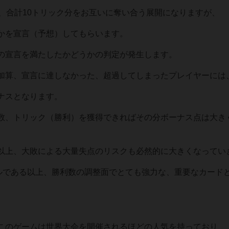
、合計10トリック分をお互いに奪い合う展開になりますが、
かを宣言（予想）してもらいます。
の宣言を満たしたかどうかの判定が発生します。
加算、宣言に達しなかった、超過してしまったプレイヤーには
ナスとなります。
数、トリック（勝利）を獲得できればその分ボーナス点は大き
以上、大敗による大量失点のリスクも必然的に大きくなってい
ルールである以上、勝利数の調整面でとても強力な、重要なカード
このゲームは世界大会を開催されるほどの人気を持っており、