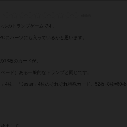
ンルのトランプゲームです。
sPCにハーツにも入っているかと思います。
Q,K,Aの13枚のカードが、
スペード）ある一般的なトランプと同じです。
d」4枚、「Jester」4枚のそれぞれ特殊カード、52枚+8枚=60
1枚出して、