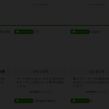
9年以上前
の投稿
9年以上前
の投稿
レビュー
レビュー
牛陣
フリップ７
コンセプト
せる。
カードをめくるかパスをするかを決
親のプレイヤーがお題を決
きる
めてパスした時のカード数字が得点
れたヒントの中から他のプ
になる...
に当て...
約2時間前
by mob567
約3時間前
by mob567
レビュー
レビュー