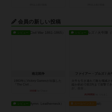
9年以上前
の投稿
9年以上前
の投稿
会員の新しい投稿
レビュー
レビュー
南北戦争
ファイアー・ブルズ / 火
1983年にVictory Gamesが出版した
火牛を引き連れて敵を殲滅さ
『The Civil ...
縦か斜めで前2列まで攻撃で
が、自分...
10分前
by Chaco
約2時間前
by うらまこ
レビュー
ルール/インスト