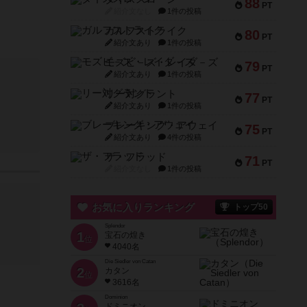
88
PT
紹介文なし
1件の投稿
ガルフストライク
80
PT
紹介文あり
1件の投稿
モズビ－ズ・レイダ－ズ
79
PT
紹介文あり
1件の投稿
リー対グラント
77
PT
紹介文あり
1件の投稿
ブレーキング・アウェイ
75
PT
紹介文あり
4件の投稿
ザ・フラッド
71
PT
紹介文なし
1件の投稿
お気に入りランキング
トップ50
Splendor
1
宝石の煌き
位
4040名
Die Siedler von Catan
2
カタン
位
3616名
Dominion
ドミニオン