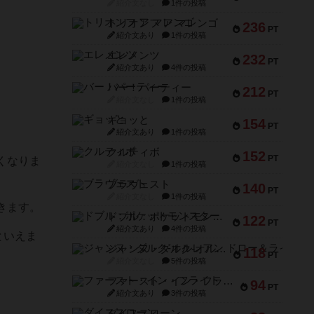
紹介文なし
1件の投稿
トリオンフ ア マレンゴ
236
PT
紹介文あり
1件の投稿
エレメンツ
232
PT
紹介文あり
4件の投稿
バー！パーティー
212
PT
紹介文なし
1件の投稿
、
ギョッと
154
PT
紹介文あり
1件の投稿
クルティボ
152
PT
くなりま
紹介文なし
1件の投稿
ブラヴェスト
140
PT
紹介文なし
1件の投稿
きます。
ドブル：ポケットモンスター
122
PT
紹介文あり
4件の投稿
といえま
ジャンヌ・ダルク-オルレアン ドロー＆ライト
118
PT
紹介文なし
5件の投稿
ファースト・イン・フライト
94
PT
紹介文あり
3件の投稿
ダイススローン