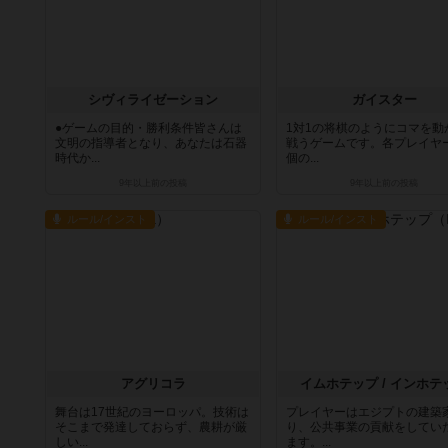
シヴィライゼーション
ガイスター
●ゲームの目的・勝利条件皆さんは
1対1の将棋のようにコマを動
文明の指導者となり、あなたは石器
戦うゲームです。各プレイヤ
時代か...
個の...
9年以上前
の投稿
9年以上前
の投稿
ルール/インスト
ルール/インスト
アグリコラ
イムホテップ / インホテ
舞台は17世紀のヨーロッパ。技術は
プレイヤーはエジプトの建築
そこまで発達しておらず、農耕が厳
り、公共事業の貢献をしてい
しい...
ます。...