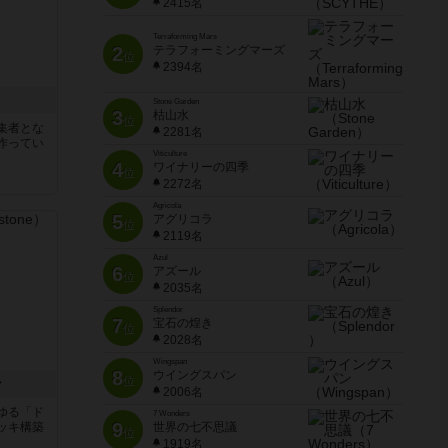
2415名
Terraforming Mars
2
テラフォーミングマーズ
位
2394名
Stone Garden
3
枯山水
位
集者とな
2281名
作ってい
Viticulture
4
ワイナリーの四季
位
2272名
Agricola
5
アグリコラ
位
2119名
Azul
6
アズール
位
2035名
Splendor
7
宝石の煌き
位
2028名
Wingspan
8
ウイングスパン
位
ン
2006名
ゆる「ド
7 Wonders
9
ッキ構築
世界の七不思議
位
1919名