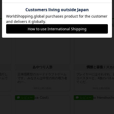
レビュー
ルール/インスト
あやつり人形
髑髏と薔薇 / スカ
流行し
正体隠匿型のカードドラフトゲーム
プレイヤーにはそれぞれ、
ームで
です。.みなさんは中世の街の権力者
コースターと、4枚のパネ
の一...
てくだ...
9年以上前
の投稿
9年以上前
の投稿
レビュー
レビュー