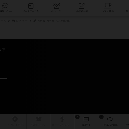
索
新着レビュー
ボードゲーム会
コミュニティ
掲示板一覧
ゲーム
レビュー
oshio_senseiさんの投稿
07年～
ュー
1
9
リプレイ
日記
戦略
・コツ
ルール
/インスト
掲示板
拡張/関連
作
次