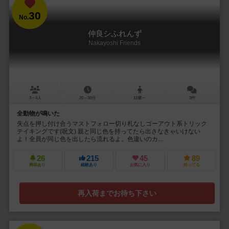
30
No.
仲良シふれんず
Nakayoshi Friends
3～4人
20～30分
12歳～
3件
全動物が鳴いた
失点を押し付け合うマストフォロー切り札なしゴーアウト系トリック
テイキングです(呪文) 親と同じ色を持ってたら出さなきゃいけない
よ！全員が同じ色を出したら流れるよ。色違いのカ...
26
215
45
89
興味あり
経験あり
お気に入り
持ってる
再入荷までお待ち下さい