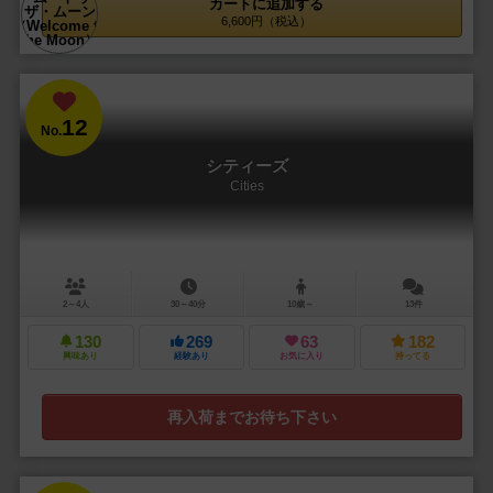
カートに追加する
6,600円（税込）
12
No.
シティーズ
Cities
2～4人
30～40分
10歳～
13件
130
269
63
182
興味あり
経験あり
お気に入り
持ってる
再入荷までお待ち下さい