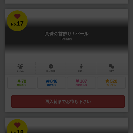
17
No.
真珠の首飾り / パール
Pearls
2～6人
15分前後
6歳～
13件
78
846
107
520
興味あり
経験あり
お気に入り
持ってる
再入荷までお待ち下さい
18
No.