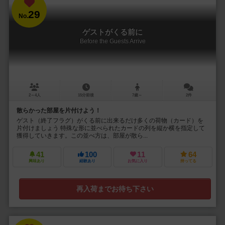
29
No.
ゲストがくる前に
Before the Guests Arrive
2～4人
15分前後
7歳～
2件
散らかった部屋を片付けよう！
ゲスト（終了フラグ）がくる前に出来るだけ多くの荷物（カード）を
片付けましょう 特殊な形に並べられたカードの列を縦か横を指定して
獲得していきます。この並べ方は、部屋が散ら...
41
100
11
64
興味あり
経験あり
お気に入り
持ってる
再入荷までお待ち下さい