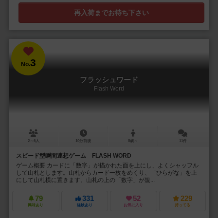
再入荷までお待ち下さい
3
No.
フラッシュワード
Flash Word
2～6人
10分前後
8歳～
11件
スピード型瞬間連想ゲーム FLASH WORD
ゲーム概要 カードに「数字」が描かれた面を上にし、よくシャッフル
して山札とします。山札からカード一枚をめくり、「ひらがな」を上
にして山札横に置きます。山札の上の「数字」が規...
79
331
52
229
興味あり
経験あり
お気に入り
持ってる