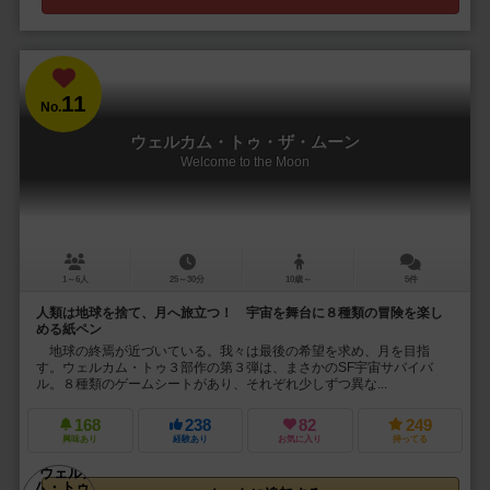
11
No.
ウェルカム・トゥ・ザ・ムーン
Welcome to the Moon
1～6人
25～30分
10歳～
5件
人類は地球を捨て、月へ旅立つ！ 宇宙を舞台に８種類の冒険を楽し
める紙ペン
地球の終焉が近づいている。我々は最後の希望を求め、月を目指
す。ウェルカム・トゥ３部作の第３弾は、まさかのSF宇宙サバイバ
ル。８種類のゲームシートがあり、それぞれ少しずつ異な...
168
238
82
249
興味あり
経験あり
お気に入り
持ってる