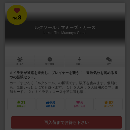
8
No.
ルクソール：マミーズ・カース
Luxor: The Mummy's Curse
2～5人
45分前後
8歳～
2件
ミイラ男が通路を逆走し、プレイヤーを襲う！ 冒険気分を高める５
つの拡張セット。
カードすごろく「ルクソール」の拡張です。以下を含みます。個別に
も、全部いっしょにでも遊べます。 １）５人用：５人目用のコマ、追
加カード。 ２）ミイラ男：コースを逆に進む敵...
31
58
5
62
興味あり
経験あり
お気に入り
持ってる
再入荷までお待ち下さい