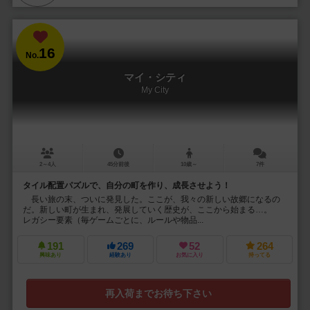
16
No.
マイ・シティ
My City
2～4人
45分前後
10歳～
7件
タイル配置パズルで、自分の町を作り、成長させよう！
長い旅の末、ついに発見した。ここが、我々の新しい故郷になるの
だ。新しい町が生まれ、発展していく歴史が、ここから始まる…。
レガシー要素（毎ゲームごとに、ルールや物品...
191
269
52
264
興味あり
経験あり
お気に入り
持ってる
再入荷までお待ち下さい