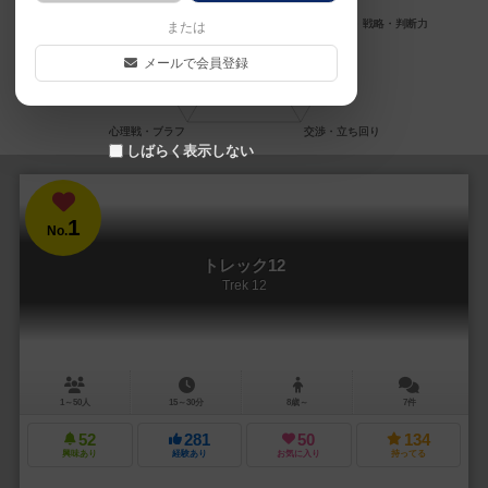
または
メールで会員登録
しばらく表示しない
1
No.
トレック12
Trek 12
1～50人
15～30分
8歳～
7件
52
281
50
134
興味あり
経験あり
お気に入り
持ってる