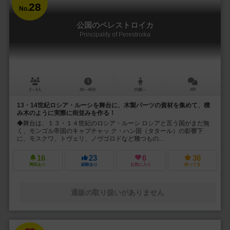
28
No.
公国のペレストロイカ
Principality of Perestroika
2～3人
20～40分
10歳～
4件
13・14世紀ロシア・ルーシを舞台に、木製パーツの資材を集めて、積
み木のように実際に街並みを作る！
◆舞台は、１３・１４世紀のロシア・ルーシ ロシアと言う国がまだ無
く、モンゴル帝国のキャプチャッ ク・ハン国（タタール）の影響下
に、モスクワ、トヴェリ、ノヴゴロドなど幾つもの...
16
23
6
36
興味あり
経験あり
お気に入り
持ってる
通販の取り扱いがありません