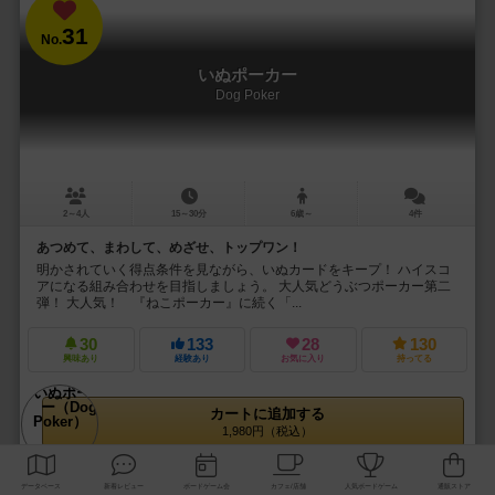
31
No.
いぬポーカー
Dog Poker
2～4人
15～30分
6歳～
4件
あつめて、まわして、めざせ、トップワン！
明かされていく得点条件を見ながら、いぬカードをキープ！ ハイスコ
アになる組み合わせを目指しましょう。 大人気どうぶつポーカー第二
弾！ 大人気！ 『ねこポーカー』に続く「...
30
133
28
130
興味あり
経験あり
お気に入り
持ってる
カートに追加する
1,980円（税込）