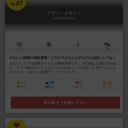
27
No.
テディ・メモリー
Teddy Memory
2～4人
－
3件
かわいい絵柄の神経衰弱！どのクマがどんな子なのかお話ししてね！
かわいいクマの絵柄をそろえる神経衰弱です。 その他にも遊び方があ
り、クマの格好からどんなクマなのかめくってお話しするゲームにも
なります。 かわいい絵柄で、ファーストゲ...
17
78
8
92
興味あり
経験あり
お気に入り
持ってる
再入荷までお待ち下さい