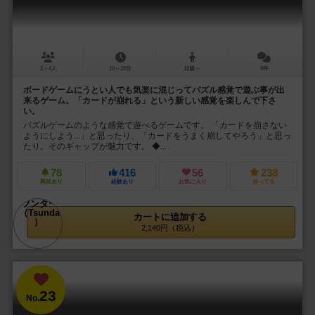
2～4人
10～20分
10歳～
9件
ボードゲームにうとい人でも気楽に混じってパズル感覚で遊ぶ事が出
来るゲーム。「カードが崩れる」という新しい感覚を楽しんで下さ
い。
パズルゲームのような感覚で遊べるゲームです。 「カードを崩さない
ようにしよう...」と思ったり、「カードをうまく崩してやろう」と思っ
たり。そのギャップが魅力です。 ◆...
78
416
56
238
興味あり
経験あり
お気に入り
持ってる
カートに追加する
2,140円（税込）
23
No.