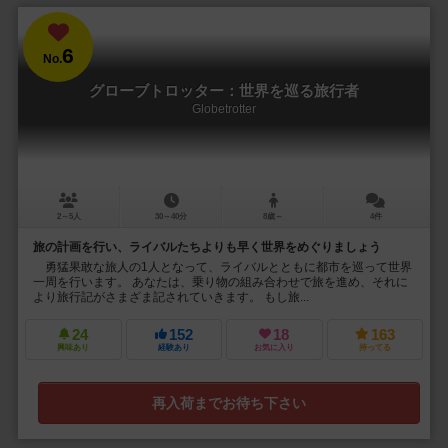
6
No.
グローブトロッター：世界を巡る旅行者
Globetrotter
2～5人
30～40分
8歳～
4件
旅の計画を行い、ライバルたちよりも早く世界をめぐりましょう
勇猛果敢な旅人の1人となって、ライバルとともに都市を巡って世界
一周を行います。 あなたは、乗り物の組み合わせで旅を進め、それに
より旅行記がさまざま記されていきます。 もし旅...
24
152
18
163
興味あり
経験あり
お気に入り
持ってる
再入荷までお待ち下さい