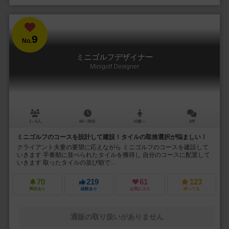
9
No.
ミニゴルフデザイナー
Minigolf Designer
1～5人
60～90分
10歳～
6件
ミニゴルフのコースを設計して建設！タイルの取捨選択が悩ましい！
クライアント夫妻の要望に応えながら ミニゴルフのコースを建設して
いきます 手番順に並べられたタイルを獲得し 自分のコースに配置して
いきます 取ったタイルの並び順で...
70
219
61
123
興味あり
経験あり
お気に入り
持ってる
通販の取り扱いがありません