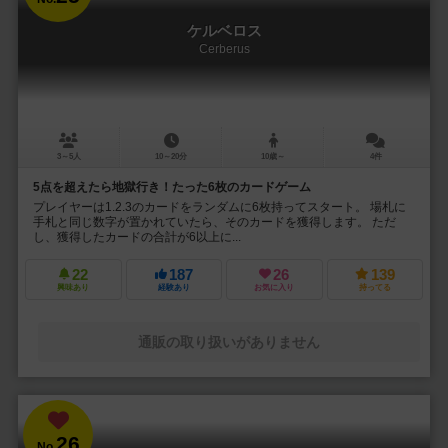
ケルベロス
Cerberus
3～5人
10～20分
10歳～
4件
5点を超えたら地獄行き！たった6枚のカードゲーム
プレイヤーは1.2.3のカードをランダムに6枚持ってスタート。 場札に
手札と同じ数字が置かれていたら、そのカードを獲得します。 ただ
し、獲得したカードの合計が6以上に...
22
187
26
139
興味あり
経験あり
お気に入り
持ってる
通販の取り扱いがありません
26
No.