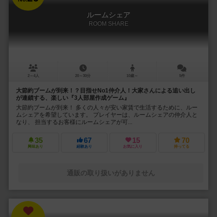
ルームシェア
ROOM SHARE
2～4人
20～30分
10歳～
5件
大節約ブームが到来！？目指せNo1仲介人！大家さんによる追い出し
が連鎖する、楽しい『3人部屋作成ゲーム』
大節約ブームが到来！ 多くの人々が安い家賃で生活するために、ルー
ムシェアを希望しています。 プレイヤーは、ルームシェアの仲介人と
なり、 担当するお客様にルームシェアが可...
35
67
15
70
興味あり
経験あり
お気に入り
持ってる
通販の取り扱いがありません