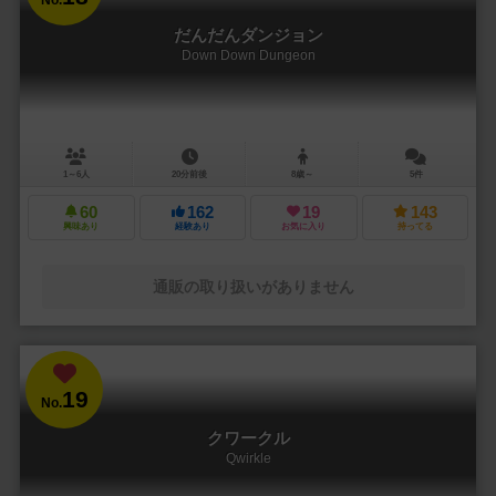
だんだんダンジョン
Down Down Dungeon
1～6人
20分前後
8歳～
5件
60
162
19
143
興味あり
経験あり
お気に入り
持ってる
通販の取り扱いがありません
19
No.
クワークル
Qwirkle