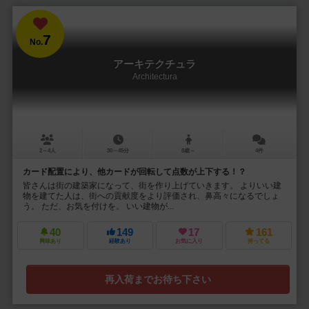
7
No.
アーキテクチュラ
Architectura
2～4人
30～45分
8歳～
4件
カード配置により、他カードが回転して点数が上下する！？
皆さんは街の建築家になって、街を作り上げていきます。 よりいい建
物を建てた人は、街への貢献度をより評価され、鼻高々になるでしょ
う。 ただ、お気を付けを。 いい建物が...
40
149
17
161
興味あり
経験あり
お気に入り
持ってる
再入荷までお待ち下さい