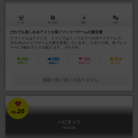
2～4人
30～60分
6歳～
12件
だれでも楽しめるアメリカ発ファミリーゲームの新定番
クワークルはアメリカ、ドイツではトップセラーのボードゲームで、
2011年のドイツゲーム大賞を受賞しています。 スタート時、各プレイ
ヤーに6枚のタイルを配ります。それぞれ...
269
980
155
524
興味あり
経験あり
お気に入り
持ってる
通販の取り扱いがありません
20
No.
ハビタッツ
Habitats