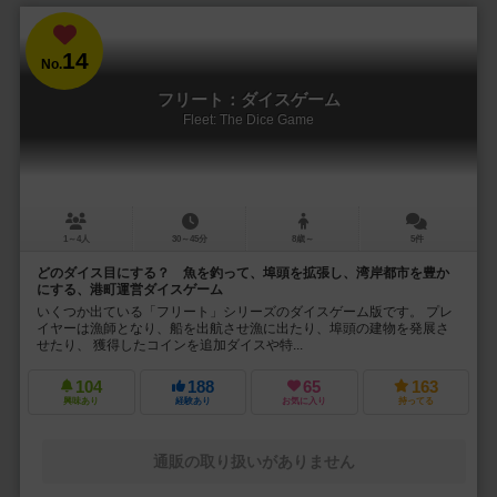
14
No.
フリート：ダイスゲーム
Fleet: The Dice Game
1～4人
30～45分
8歳～
5件
どのダイス目にする？ 魚を釣って、埠頭を拡張し、湾岸都市を豊か
にする、港町運営ダイスゲーム
いくつか出ている「フリート」シリーズのダイスゲーム版です。 プレ
イヤーは漁師となり、船を出航させ漁に出たり、埠頭の建物を発展さ
せたり、 獲得したコインを追加ダイスや特...
104
188
65
163
興味あり
経験あり
お気に入り
持ってる
通販の取り扱いがありません