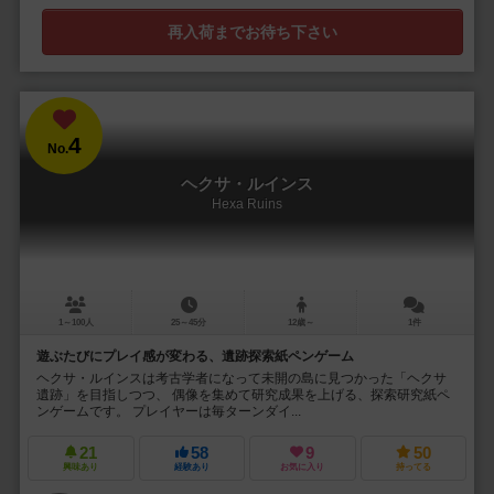
再入荷までお待ち下さい
4
No.
ヘクサ・ルインス
Hexa Ruins
1～100人
25～45分
12歳～
1件
遊ぶたびにプレイ感が変わる、遺跡探索紙ペンゲーム
ヘクサ・ルインスは考古学者になって未開の島に見つかった「ヘクサ
遺跡」を目指しつつ、 偶像を集めて研究成果を上げる、探索研究紙ペ
ンゲームです。 プレイヤーは毎ターンダイ...
21
58
9
50
興味あり
経験あり
お気に入り
持ってる