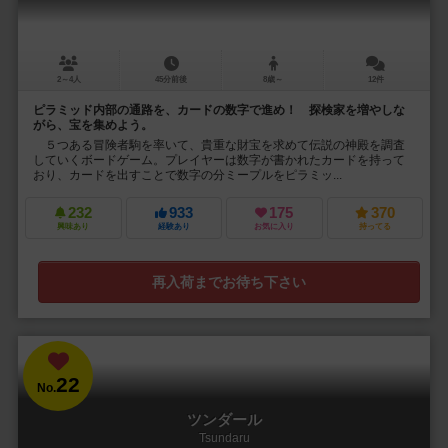
2～4人
45分前後
8歳～
12件
ピラミッド内部の通路を、カードの数字で進め！ 探検家を増やしな
がら、宝を集めよう。
５つある冒険者駒を率いて、貴重な財宝を求めて伝説の神殿を調査
していくボードゲーム。プレイヤーは数字が書かれたカードを持って
おり、カードを出すことで数字の分ミープルをピラミッ...
232
933
175
370
興味あり
経験あり
お気に入り
持ってる
再入荷までお待ち下さい
22
No.
ツンダール
Tsundaru