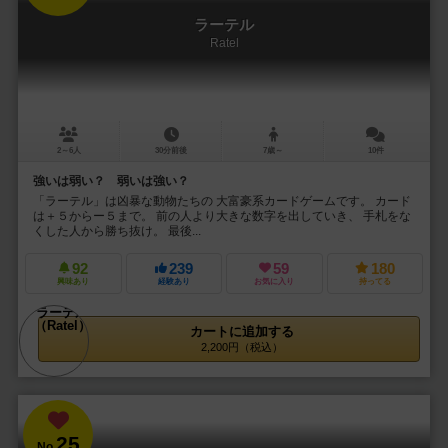
ラーテル
Ratel
2～6人
30分前後
7歳～
10件
強いは弱い？ 弱いは強い？
「ラーテル」は凶暴な動物たちの 大富豪系カードゲームです。 カード
は＋５からー５まで。 前の人より大きな数字を出していき、 手札をな
くした人から勝ち抜け。 最後...
92
239
59
180
興味あり
経験あり
お気に入り
持ってる
カートに追加する
2,200円（税込）
25
No.