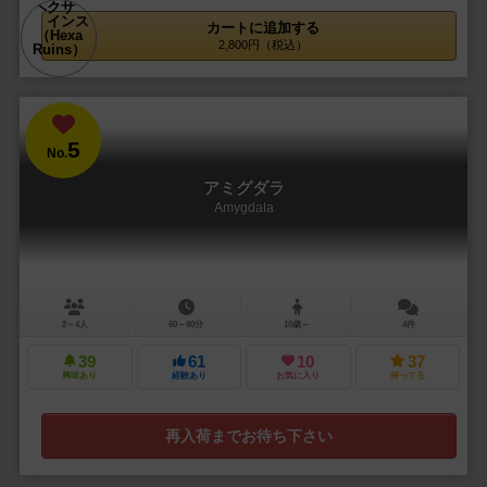
カートに追加する
2,800円（税込）
5
No.
アミグダラ
Amygdala
2～4人
60～90分
10歳～
4件
39
61
10
37
興味あり
経験あり
お気に入り
持ってる
再入荷までお待ち下さい