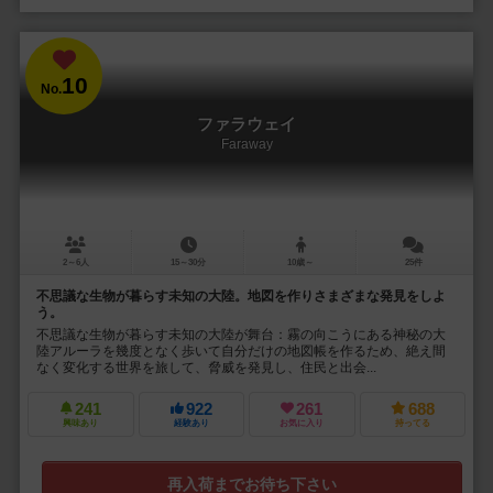
10
No.
ファラウェイ
Faraway
2～6人
15～30分
10歳～
25件
不思議な生物が暮らす未知の大陸。地図を作りさまざまな発見をしよ
う。
不思議な生物が暮らす未知の大陸が舞台：霧の向こうにある神秘の大
陸アルーラを幾度となく歩いて自分だけの地図帳を作るため、絶え間
なく変化する世界を旅して、脅威を発見し、住民と出会...
241
922
261
688
興味あり
経験あり
お気に入り
持ってる
再入荷までお待ち下さい