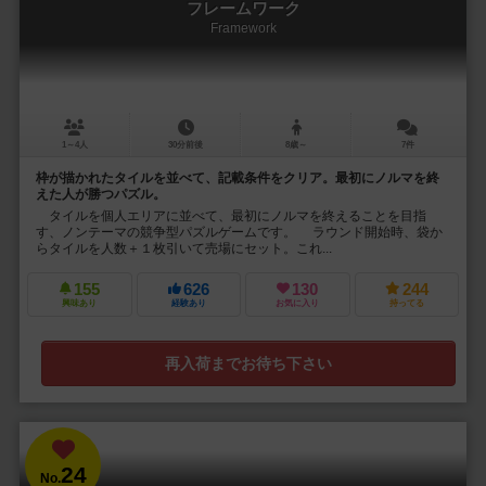
フレームワーク
Framework
1～4人
30分前後
8歳～
7件
枠が描かれたタイルを並べて、記載条件をクリア。最初にノルマを終
えた人が勝つパズル。
タイルを個人エリアに並べて、最初にノルマを終えることを目指
す、ノンテーマの競争型パズルゲームです。 ラウンド開始時、袋か
らタイルを人数＋１枚引いて売場にセット。これ...
155
626
130
244
興味あり
経験あり
お気に入り
持ってる
再入荷までお待ち下さい
24
No.