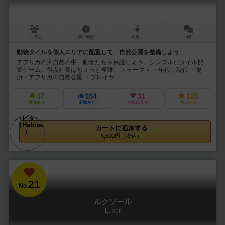
1～5人
30～50分
10歳～
4件
動物タイルを個人エリアに配置して、自然公園を整備しよう
アフリカの大自然の中、動物たちを保護しよう。シンプルなタイル配
置ゲーム。得点計算はちょっと複雑。 ＜テーマ＞ ・年代：現代 ・場
所：アフリカの自然公園 ・プレイヤ...
47
164
31
125
興味あり
経験あり
お気に入り
持ってる
カートに追加する
6,600円（税込）
21
No.
ルクソール
Luxor