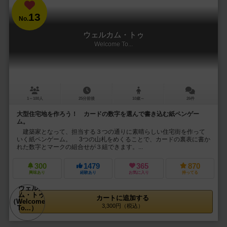
13
No.
ウェルカム・トゥ
Welcome To...
1～100人
25分前後
10歳～
26件
大型住宅地を作ろう！ カードの数字を選んで書き込む紙ペンゲー
ム。
建築家となって、担当する３つの通りに素晴らしい住宅街を作って
いく紙ペンゲーム。 3つの山札をめくることで、カードの裏表に書か
れた数字とマークの組合せが３組できます。...
300
1479
365
870
興味あり
経験あり
お気に入り
持ってる
カートに追加する
3,300円（税込）