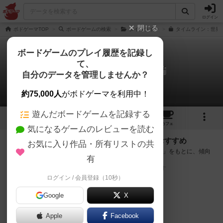
ログイン
閉じる
ボドゲーマTOP
ボードゲームの検索
タイムライン
タイムライン：世界史
ボードゲームのプレイ履歴を記録し
て、
タイムライン：世界史編
自分のデータを管理しませんか？
次のおすすめボードゲーム
約75,000人
がボドゲーマを利用中！
遊んだボードゲームを記録する
2
3
24
トップ
画像
動画
レビュー
カフェ
気になるゲームのレビューを読む
『タイムライン：世界史編』が好きな方へのおすすめ
お気に入り作品・所有リストの共
このゲームのトップページで投票された「プレイ感の評価」をもとに、傾向
有
が近いボードゲームをランキング形式で紹介します。
※リストには一定の投票数がある作品のみを表示しています
ログイン / 会員登録（10秒）
Google
X
Apple
Facebook