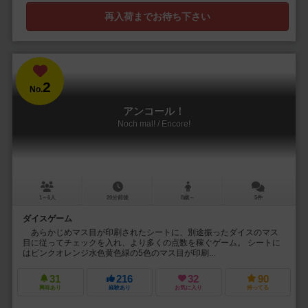
再入荷までお待ち下さい
2
No.
アンコール！
Noch mal! / Encore!
1～6人
20分前後
8歳～
5件
ダイスゲーム
あらかじめマス目が印刷されたシートに、別途振ったダイスのマス
目に従ってチェックを入れ、より多くの点数を稼ぐゲーム。 シートに
はピンクオレンジ水色黄色緑の5色のマス目が印刷...
31
216
32
90
興味あり
経験あり
お気に入り
持ってる