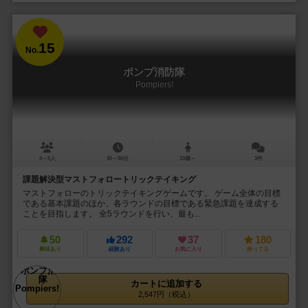
15
No.
ポンプ消防隊
Pompiers!
4～5人
30～50分
10歳～
3件
課題解決型マストフォロートリックテイキング
マストフォローのトリックテイキングゲームです。 ゲーム全体の目標
である基本課題のほか、各ラウンドの目標である緊急課題を達成する
ことを目指します。 全5ラウンドを行い、最も...
50
292
37
180
興味あり
経験あり
お気に入り
持ってる
カートに追加する
2,547円（税込）