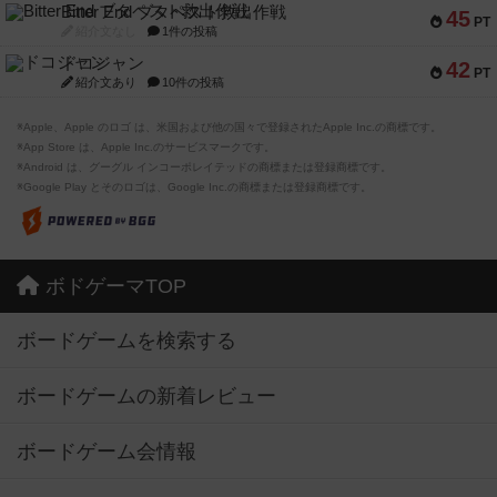
Bitter End ブタペスト救出作戦
45
PT
紹介文なし
1件の投稿
ドコジャン
42
PT
紹介文あり
10件の投稿
※Apple、Apple のロゴ は、米国および他の国々で登録されたApple Inc.の商標です。
※App Store は、Apple Inc.のサービスマークです。
※Android は、グーグル インコーポレイテッドの商標または登録商標です。
※Google Play とそのロゴは、Google Inc.の商標または登録商標です。
ボドゲーマTOP
ボードゲームを検索する
ボードゲームの新着レビュー
ボードゲーム会情報