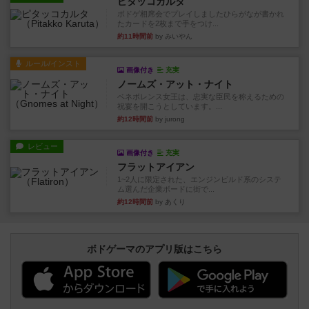
ピタッコカルタ
ボドゲ相席会でプレイしましたひらがなが書かれ
たカードを2枚まで手をつけ...
約11時間前
by みいやん
ルール/インスト
画像付き
充実
ノームズ・アット・ナイト
ベネボレンス女王は、忠実な臣民を称えるための
祝宴を開こうとしています。...
約12時間前
by jurong
レビュー
画像付き
充実
フラットアイアン
1~2人に限定された、エンジンビルド系のシステ
ム選んだ企業ボードに街で...
約12時間前
by あくり
ボドゲーマのアプリ版はこちら