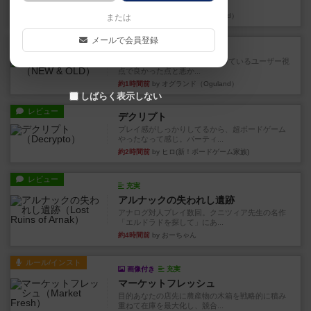
ドのどちらもある」 状態に...
約1時間前
by オグランド（Oguland）
または
メールで会員登録
レビュー
ニューオールド
ボードゲームを1,000個以上持っているユーザー視
点で良かった点と悪か...
約1時間前
by オグランド（Oguland）
しばらく表示しない
レビュー
デクリプト
プレイ感がしっかりしてるから、超ボードゲーム
やったなって感じ。パーティ...
約2時間前
by ヒロ(新！ボードゲーム家族)
レビュー
充実
アルナックの失われし遺跡
アナログ対人プレイ数回。クニツィア先生の名作
「エルドラドを探して」にあ...
約4時間前
by おーちゃん
ルール/インスト
画像付き
充実
マーケットフレッシュ
目的あなたの店先に農産物の木箱を戦略的に積み
重ねて在庫を最大化し、競合...