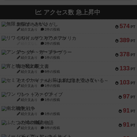
アクセス数 急上昇中
無限まちがいさがし
574
PT
紹介文あり
2件の投稿
リワイルド：サウスアメリカ
389
PT
紹介文なし
2件の投稿
アンダー・ザ・テーブラー
378
PT
紹介文あり
1件の投稿
宵と暁の呪文書
133
PT
紹介文あり
8件の投稿
セミファイナル ～お前はまだ生きている～
103
PT
紹介文あり
1件の投稿
ワン・トゥ・ファイブ
97
PT
紹介文あり
1件の投稿
南北戦争
91
PT
紹介文あり
1件の投稿
ふたつの城の物語
91
PT
紹介文あり
6件の投稿
ノームズ・アット・ナイト