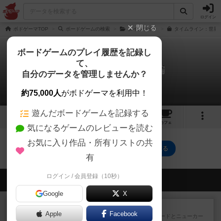
ログイン
閉じる
ボドゲーマTOP
ボードゲームの検索
タイムライン
タイムライン：世界史
ボードゲームのプレイ履歴を記録し
て、
タイムライン：世界史編
自分のデータを管理しませんか？
0件のルール/インスト
約75,000人
がボドゲーマを利用中！
遊んだボードゲームを記録する
2
3
24
トップ
画像
動画
レビュー
カフェ
気になるゲームのレビューを読む
お気に入り作品・所有リストの共
タイムライン：世界史編のトップに戻る
有
ログイン / 会員登録（10秒）
会員の新しい投稿
Google
X
戦略やコツ
ニューオールド
Apple
Facebook
ゲーム終了時に、「オールドカードとニューカー