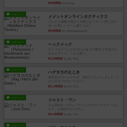
約9時間前
by jurong
レビュー
メメントオンラインタクティクス
どんどん物量が増えて大変になっていく押し付け
合いが楽しいゲーム盛り上が...
約9時間前
by nekomanma222
レビュー
ヘックメック
サイコロゲームです1から5までの数字と芋虫がか
かれたダイス。これを振っ...
約10時間前
by みいやん
レビュー
ハゲタカのえじき
超有名なゲームですが、初めてプレイしました。1
から15までのカードがプ...
約11時間前
by みいやん
レビュー
ジャスト・ワン
まぁ面白かった‼️よくテレビとかのバラエティなん
かで、お題がわからずに...
約11時間前
by みいやん
レビュー