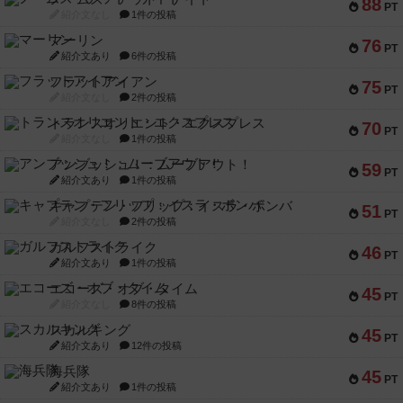
88
PT
紹介文なし
1件の投稿
マーリン
76
PT
紹介文あり
6件の投稿
フラットアイアン
75
PT
紹介文なし
2件の投稿
トランスオリエント・エクスプレス
70
PT
紹介文なし
1件の投稿
アンブッシュ！：ムーブアウト！
59
PT
紹介文あり
1件の投稿
キャプテン・フリップ：イスラ・ボンバ
51
PT
紹介文なし
2件の投稿
ガルフストライク
46
PT
紹介文あり
1件の投稿
エコーズ・オブ・タイム
45
PT
紹介文なし
8件の投稿
スカルキング
45
PT
紹介文あり
12件の投稿
海兵隊
45
PT
紹介文あり
1件の投稿