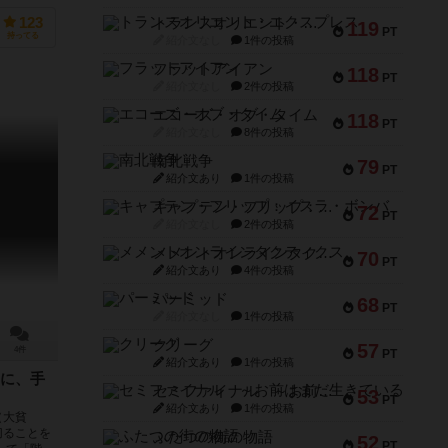
資源を生産
宙ステーシ
トランスオリエント・エクスプレス
123
119
PT
持ってる
紹介文なし
1件の投稿
フラットアイアン
118
PT
紹介文なし
2件の投稿
エコーズ・オブ・タイム
118
PT
紹介文なし
8件の投稿
南北戦争
79
PT
紹介文あり
1件の投稿
キャプテン・フリップ：イスラ・ボンバ
72
PT
紹介文なし
2件の投稿
メメントオンラインタクティクス
70
PT
紹介文あり
4件の投稿
パーミッド
68
PT
紹介文なし
1件の投稿
クリーグ
57
4件
PT
紹介文あり
1件の投稿
に、手
セミファイナル ～お前はまだ生きている～
53
PT
紹介文あり
1件の投稿
（大貧
切ることを
ふたつの街の物語
52
PT