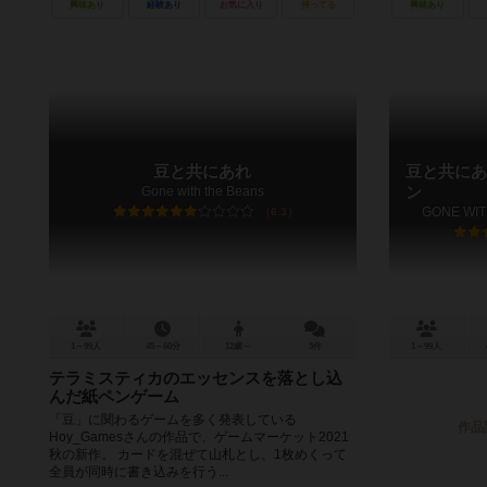
興味あり
経験あり
お気に入り
持ってる
興味あり
豆と共にあれ
豆と共にあ
Gone with the Beans
ン
GONE WITH
6.3
1～99人
45～60分
12歳～
3件
1～99人
テラミスティカのエッセンスを落とし込
んだ紙ペンゲーム
「豆」に関わるゲームを多く発表している
作品
Hoy_Gamesさんの作品で、ゲームマーケット2021
秋の新作。 カードを混ぜて山札とし、1枚めくって
全員が同時に書き込みを行う...