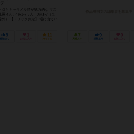
テ
🎨とキャラメル箱が魅力的な マス
作品説明文の編集者を募集中
️ 4人：4色1-7 3人：3色1-7（全
除外） 【トリック判定】 場に出てい
9
1
11
7
9
0
経験あり
お気に入り
持ってる
興味あり
経験あり
お気に入り