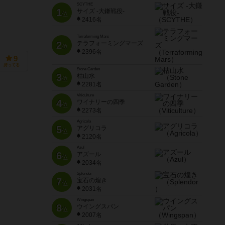
SCYTHE
1
サイズ -大鎌戦役-
位
2416名
Terraforming Mars
2
テラフォーミングマーズ
位
2396名
9
持ってる
Stone Garden
3
枯山水
位
2281名
Viticulture
4
ワイナリーの四季
位
2273名
Agricola
5
アグリコラ
位
2120名
Azul
6
アズール
位
2034名
Splendor
7
宝石の煌き
位
2031名
Wingspan
8
ウイングスパン
位
2007名