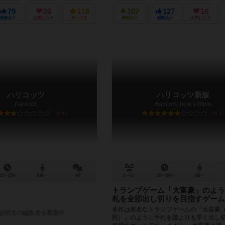
支店長です。 他の企業から依頼を受け、
し、ロケットに積み、 依頼に記された宇
79
26
116
107
127
16
ョンへ運んで得点を競いま...
経験あり
お気に入り
持ってる
興味あり
経験あり
お気に入り
ハリコッツ
ハリコッツ新版
haricots
Haricots: new edition
5.9
6.2
10～15分
8歳～
4件
3～5人
20～30分
8歳～
トランプゲーム「大富豪」のよう
札を全部出し切りを目指すゲーム
本作は有名なトランプゲームの「大富豪
説明文の編集者を募集中
民）」のように手札を誰よりも早く出し