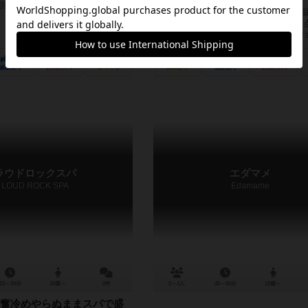
説明文の編集者を募集中
プレイヤーは豆農家となり、自分の畑に
ことで得点を稼いでいきます。 最も多く
だプレイヤーが勝利となります🫛 ファジ
カード置き場が2か所あり...
18
6
27
11
40
5
経験あり
お気に入り
持ってる
興味あり
経験あり
お気に入り
ラウドロックスパ
エダマメ
LOUD ROCK SPA
Edamame
15～30分
10歳～
2件
2～4人
45～60分
12歳～
奮冷めやらぬままスパで盛