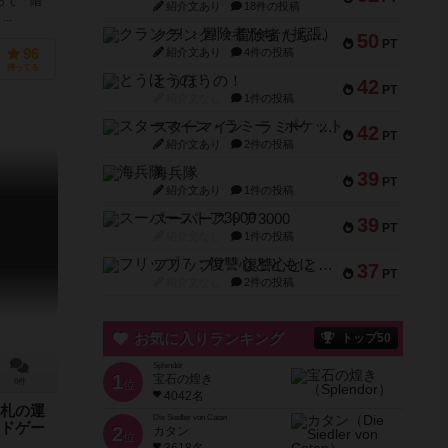
って「階
紹介文あり
18件の投稿
..
クランク! ：冒険者たち（拡張）
50
PT
紹介文あり
4件の投稿
96
持ってる
とうほうの！
42
PT
紹介文なし
1件の投稿
スターマイン・ラミー ポケット
42
PT
紹介文あり
2件の投稿
海兵隊
39
PT
紹介文あり
1件の投稿
スーパーストア3000
39
PT
紹介文なし
1件の投稿
フリップ７：復讐心とともに
37
PT
紹介文なし
2件の投稿
お気に入りランキング
トップ50
Splendor
1
宝石の煌き
0件
位
4042名
札の運
Die Siedler von Catan
ドゲー
2
カタン
位