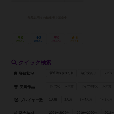
作品説明文の編集者を募集中
0
2
0
5
興味あり
経験あり
お気に入り
持ってる
クイック検索
最近登録された順
紹介文あり
レビュ
登録状況
ドイツゲーム大賞
ドイツ年間ゲーム大賞
受賞作品
1人用
2人用
3～4人用
4～8人用
プレイヤー数
2021〜2022年
2019〜2020年
2016
発売時期