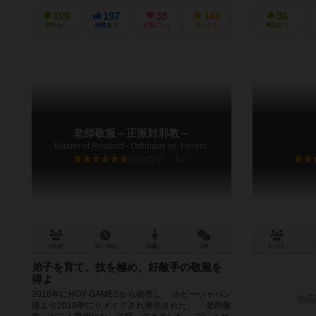
109
197
38
141
36
興味あり
経験あり
お気に入り
持ってる
興味あり
老師敬服～正派対邪教～
Master of Respect - Orthodox vs. Heretic
6.1
2人用
30～45分
10歳～
1件
3～5人
弟子を育て、技を極め、好敵手の敬服を
得よ
2016年にHOY GAMESから発売し、 ホビージャパン
作品
様より2019年にリメイクされ発売された、 「老師敬