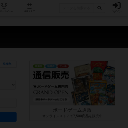
ログイン
カフェ/店舗
人気ボードゲーム
通販ストア
発売年
ます。マニュアルを読む時間や参加者へのルール説明時間は含まれていないため、初めて遊
できるよう、中世ファンタジー・クッキング・海賊同士の対決など、ゲームコンセプトを絞
にボードゲームに慣れている方向けの絞込機能です。例えば「ダイスロール」はランダム値
ボードゲーム通販
オンラインストアで7,500商品を販売中