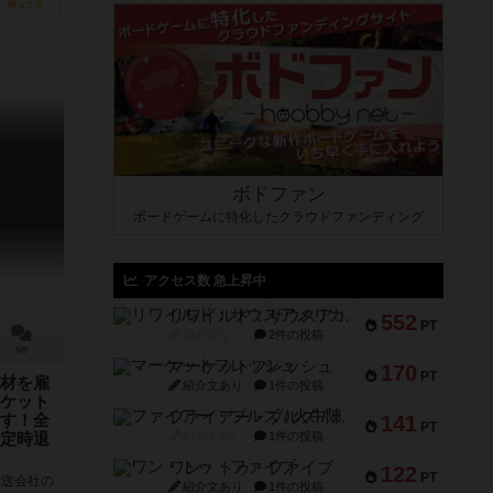
持ってる
ボドファン
ボードゲームに特化したクラウドファンディング
アクセス数 急上昇中
リワイルド：サウスアメリカ
552
PT
紹介文なし
2件の投稿
5件
マーケットフレッシュ
170
PT
材を雇
紹介文あり
1件の投稿
ケット
ファイアー・ブルズ / 火牛陣
141
す！全
PT
紹介文なし
1件の投稿
定時退
ワン・トゥ・ファイブ
122
PT
運送会社の
紹介文あり
1件の投稿