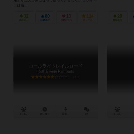
服」が二人専用になって帰ってきました。 プレイヤ
ーは道...
32
80
13
114
20
興味あり
経験あり
お気に入り
持ってる
興味あり
ロールライトレイルロード
Roll ＆ write Railroads
6.1
2～4人
20～30分
12歳～
2件
2～4人