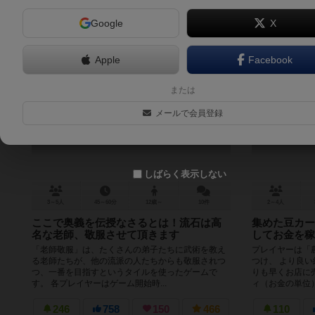
Google
X
Apple
Facebook
老師敬服
または
Master of Respect
メールで会員登録
6.4
しばらく表示しない
3～5人
45～60分
12歳～
10件
2～4人
ここで奥義を伝授なさるとは！流石は高
集めた豆カー
名な老師、敬服させて頂きます
してお金を稼
「老師敬服」は、たくさんの弟子たちに武術を教え
プレイヤーは「
る老師たちが、他の流派の人たちからも敬服されつ
つけ、 より良
つ、一番を目指すというタイルを使ったゲームで
りも早くお店に
す。 各プレイヤーはゲーム開始時...
ィ（お金の単位）
246
758
150
466
110