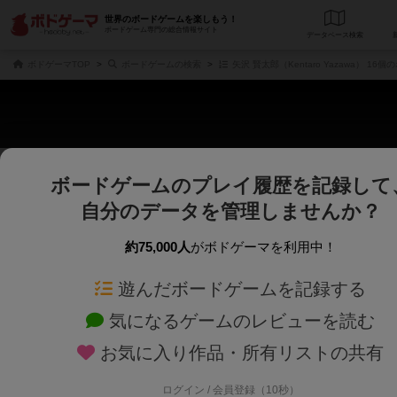
世界のボードゲームを楽しもう！
ボードゲーム専門の総合情報サイト
データベース
検
ボドゲーマTOP
ボードゲームの検索
矢沢 賢太郎（Kentaro Yazawa） 16
ボードゲームのプレイ履歴を記録して
さくさく表示
じっくり表示
自分のデータを管理しませんか？
商品名、商品説明文、デザイナー名、テーマ名、メカニクス名を対象にフリー
ゲームデザイナー名を指定して
フリーワード
ゲームデザイナー
約75,000人
がボドゲーマを利用中！
遊んだボードゲームを記録する
対象年齢を指定します。
世界観や登場人
対象年齢
テーマ/フレー
気になるゲームのレビューを読む
お気に入り作品・所有リストの共有
ログイン / 会員登録（10秒）