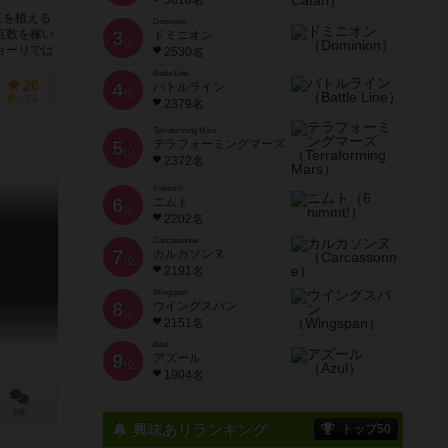
3618名
豆を植える
Dominion
点数を稼い
3
ドミニオン
位
ョーリでは
2530名
Battle Line
26
4
バトルライン
位
持ってる
2379名
Terraforming Mars
5
テラフォーミングマーズ
位
2372名
6 nimmt!
6
ニムト
位
2202名
Carcassonne
7
カルカソンヌ
位
2191名
Wingspan
8
ウイングスパン
位
2151名
Azul
9
アズール
位
1904名
0件
興味ありランキング
トップ50