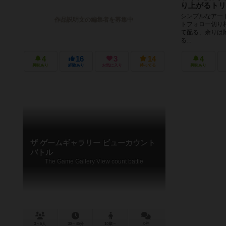
り上がるトリ
シンプルなアート
作品説明文の編集者を募集中
トフォロー切り札🈚
て配る、余りは
る...
4
16
3
14
4
興味あり
経験あり
お気に入り
持ってる
興味あり
ザ ゲームギャラリー ビューカウント
バトル
The Game Gallery View count battle
3～6人
30～45分
10歳～
0件