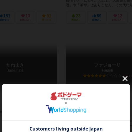
目指すゲームです。 ただし、大富豪と違
段」や「革命」はありません。その代わり.
151
13
91
23
89
12
経験あり
お気に入り
持ってる
興味あり
経験あり
お気に入り
たねまき
ファジョーリ
Tanemaki
Fagioli
6.1
20～30分
12歳～
0件
2～4人
15～30分
10歳～
マメに植える？一気に植える？手
と管理が試される、新感覚のカー
ム！