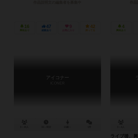
作品説明文の編集者を募集中
作品
16
47
9
42
4
興味あり
経験あり
お気に入り
持ってる
興味あり
アイコナー
ICONER
3～10人
15～30分
14歳～
1件
3～4人
ライブ後、興