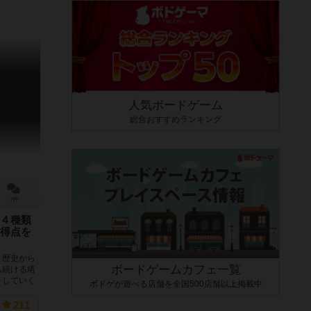
人気ボードゲーム
総合おすすめランキング
7件
４種類
得点を
と歴史から
ボードゲームカフェ一覧
ち続ける塔
をしていく
ボドゲが遊べる店舗を全国500店舗以上掲載中
211