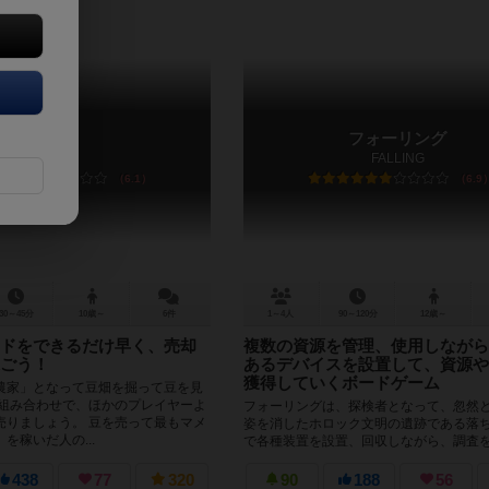
マメィ
フォーリング
Mamey
FALLING
6.1
6.9
30～45分
10歳～
6件
1～4人
90～120分
12歳～
ドをできるだけ早く、売却
複数の資源を管理、使用しながら
ごう！
あるデバイスを設置して、資源や
獲得していくボードゲーム
農家」となって豆畑を掘って豆を見
い組み合わせで、ほかのプレイヤーよ
フォーリングは、探検者となって、忽然
売りましょう。 豆を売って最もマメ
姿を消したホロック文明の遺跡である落
を稼いだ人の...
で各種装置を設置、回収しながら、調査
ボードゲーム。 ４ラウンドが終了し...
438
77
320
90
188
56