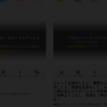
経験あり
お気に入り
持ってる
興味あり
経験あり
お気に入り
れ：セカンドエディショ
プロジェクトユニバース
Project Universe
 THE BEANS second edition
6.2
6.2
45～60分
12歳～
2件
2～4人
60～100分
12歳～
ロケットを強化したり、優秀な人
用したり、資源を生産をして、ロ
に積み込んでステーションを目指
説明文の編集者を募集中
て効率よくこなし、目指せ！夢の
社！
■概要 プレイヤーは宇宙へ荷物を送る、