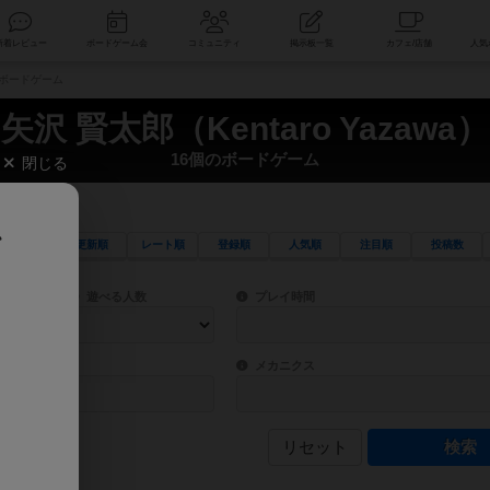
索
新着レビュー
ボードゲーム会
コミュニティ
掲示板一覧
個のボードゲーム
矢沢 賢太郎（Kentaro Yazawa）
16個のボードゲーム
閉じる
、
更新順
レート順
登録順
人気順
注目順
投稿数
ワード検索ができます。
検索できます。
プレイ対象人数に含まれるボードゲームを指定します。
目安となる所要時間を指定することができ
遊べる人数
プレイ時間
物などモチーフ・ストーリーを指定することができます。直感的にゲームシステムを理解
ゲーム性を構成するコアシステムです。主
バー
メカニクス
リセット