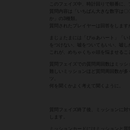
このフェイズ中、時計回りで順番に、
質問内容は「いちばん大きな数字は〇
か」の3種類。
質問されたプレイヤーは回答をします
まじょたまには「ぴゅあハート」「い
をつけない、嘘をついてもいい、嘘し
これが、めちゃくちゃ頭を悩ませるこ
質問フェイズでの質問周回数はミッシ
難しいミッションほど質問周回数が多
ツ。
何を聞くかよく考えて聞くように。
質問フェイズ終了後、ミッションに対
します。
ミッションカードにはミッションと質