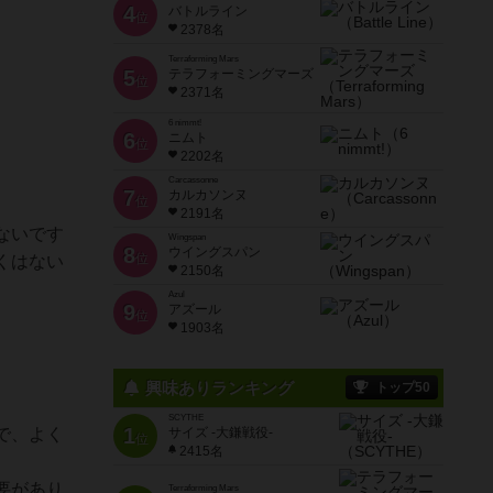
4
バトルライン
位
2378名
Terraforming Mars
5
テラフォーミングマーズ
位
2371名
6 nimmt!
6
ニムト
位
2202名
Carcassonne
7
カルカソンヌ
位
2191名
ないです
Wingspan
8
ウイングスパン
位
くはない
2150名
Azul
9
アズール
位
1903名
興味ありランキング
トップ50
SCYTHE
1
で、よく
サイズ -大鎌戦役-
位
2415名
要があり
Terraforming Mars