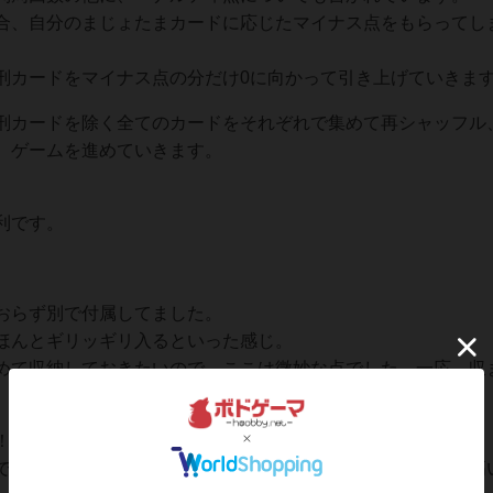
合、自分のまじょたまカードに応じたマイナス点をもらってし
刑カードをマイナス点の分だけ0に向かって引き上げていきま
刑カードを除く全てのカードをそれぞれで集めて再シャッフル
、ゲームを進めていきます。
利です。
おらず別で付属してました。
ほんとギリッギリ入るといった感じ。
めて収納しておきたいので、ここは微妙な点でした。一応、収
！な感じは一定の層に刺さると思います。
で、デザインだけで遊ばない判断をすると損をする可能性が高