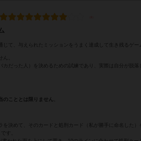
ム
通じて、与えられたミッションをうまく達成して生き残るゲー
せん。
バカだった人）を決めるための試練であり、実際は自分が脱落
当のこととは限りません
。
ラを決めて、そのカードと処刑カード（私が勝手に命名した）
しです。
線が書かれた面を上にして置き、10のラインに合わせて処刑カー