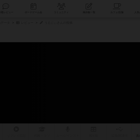
索
新着レビュー
ボードゲーム会
コミュニティ
掲示板一覧
品データ
レビュー
うえにぃさんの投稿
リプレイ
日記
戦略
・コツ
ルール
/インスト
掲示板
拡張/関連
作
次