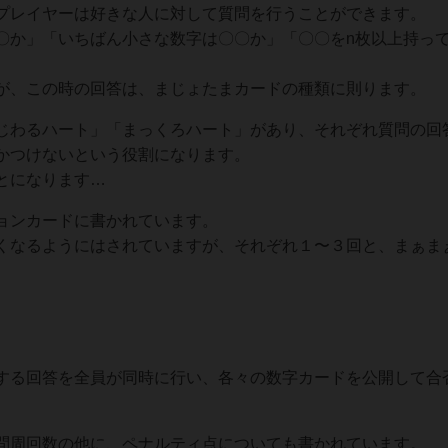
プレイヤーは好きな人に対して質問を行うことができます。
〇か」「いちばん小さな数字は〇〇か」「〇〇をn枚以上持っ
が、この時の回答は、まじょたまカードの種類に則ります。
じわるハート」「まっくろハート」があり、それぞれ質問の回
かつけないという役割になります。
とになります…
ョンカードに書かれています。
くなるようにはされていますが、それぞれ１〜３回と、まぁま
する回答を全員が同時に行い、各々の数字カードを公開して合
問周回数の他に、ペナルティ点についても書かれています。