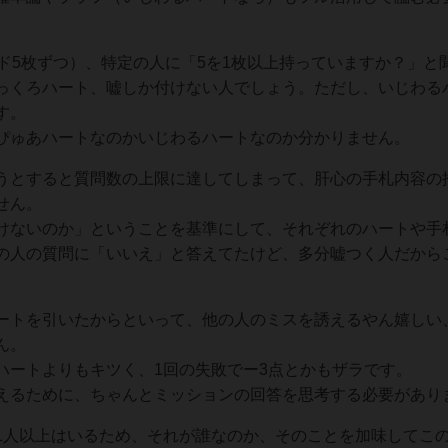
ド5枚ずつ）、特定の人に「5を1枚以上持っていますか？」と
っくろハート、嘘しか付けない人でしょう。ただし、いじわる
す。
ぴゅあハートなのかいじわるハートなのか分かりません。
うとすると質問数の上限に達してしまって、肝心の手札内容の
せん。
けないのか」ということを基準にして、それぞれのハートや手
の人の質問に「いいえ」と答えてたけど、多分嘘つく人だから
ートを引いたからといって、他の人のミスを誘えるやん嬉しい
ん。
ハートよりもキツく、1回の失敗でー3点とかもザラです。
えるために、ちゃんとミッションの回答を思考する必要があり
1人以上はいるため、それが誰なのか、そのことを加味してこ