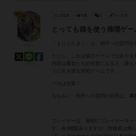
仙人
131名
1名
0
6ヶ月前
とっても頭を使う推理ゲー
「まじょたま！」は、相手への質問を
うえにぃ
ただし、これは協力ゲームではありま
内容は魔女たちの生贄になる人（最も
シェアする
うに生き残る対戦ゲームです。
バカは生贄！
ちなみに、相手への質問の回答は、
本
プレイヤーは、最初にプレイヤーキャ
す。各3種類ありますが、性能差は無
プレイヤーカードを0〜10の11本の