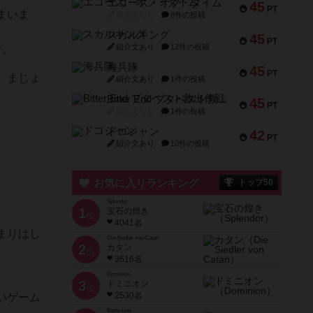
エコーズ・オブ・タイム
45
PT
まいま
紹介文なし
8件の投稿
スカルキング
45
PT
紹介文あり
12件の投稿
す。
海兵隊
45
PT
、まじょ
紹介文あり
1件の投稿
Bitter End ブタペスト救出作戦
45
PT
紹介文なし
1件の投稿
ドコジャン
42
PT
紹介文あり
10件の投稿
お気に入りランキング
トップ50
Splendor
1
宝石の煌き
位
4041名
まりはし
Die Siedler von Catan
2
カタン
位
3616名
Dominion
3
ドミニオン
位
2530名
いゲーム
Battle Line