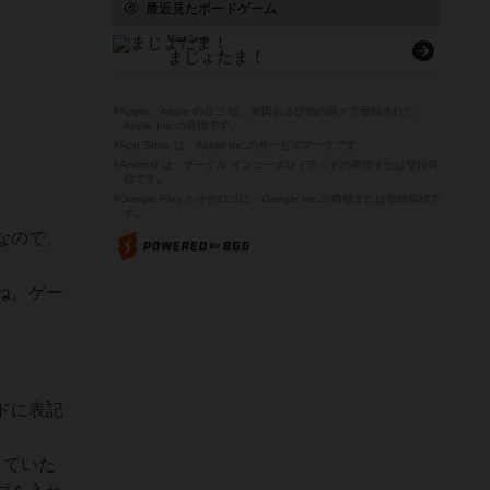
最近見たボードゲーム
Majo Tama
まじょたま！
。
※Apple、Apple のロゴ は、米国および他の国々で登録された
Apple Inc.の商標です。
※App Store は、Apple Inc.のサービスマークです。
※Android は、グーグル インコーポレイテッドの商標または登録商
標です。
※Google Play とそのロゴは、Google Inc.の商標または登録商標で
す。
なので、
ね。ゲー
ドに表記
していた