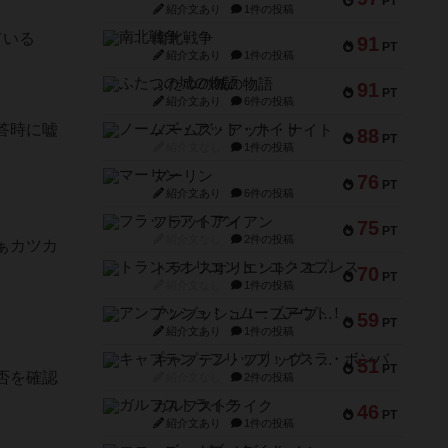
PT
紹介文あり
1件の投稿
ている
南北戦争
91
PT
紹介文あり
1件の投稿
ふたつの城の物語
91
PT
紹介文あり
6件の投稿
答時に嘘
ノームズ・アット・ナイト
88
PT
紹介文なし
1件の投稿
マーリン
76
PT
紹介文あり
6件の投稿
フラットアイアン
75
PT
紹介文なし
2件の投稿
ぁカツカ
トランスオリエント・エクスプレス
70
PT
紹介文なし
1件の投稿
アンブッシュ！：ムーブアウト！
59
PT
紹介文あり
1件の投稿
キャプテン・フリップ：イスラ・ボンバ
51
PT
否を確認
紹介文なし
2件の投稿
ガルフストライク
46
PT
紹介文あり
1件の投稿