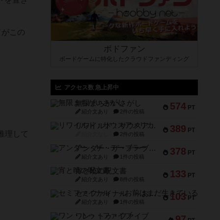
ドがこの
ボドファン
ボードゲームに特化したクラウドファンディング
アクセス数 急上昇中
無限まちがいさがし
574
PT
紹介文あり
2件の投稿
リワイルド：サウスアメリカ
389
PT
推理して
紹介文なし
2件の投稿
アンダー・ザ・テーブラー
378
PT
紹介文あり
1件の投稿
宵と暁の呪文書
133
PT
紹介文あり
8件の投稿
セミファイナル ～お前はまだ生きている～
103
PT
紹介文あり
1件の投稿
ワン・トゥ・ファイブ
97