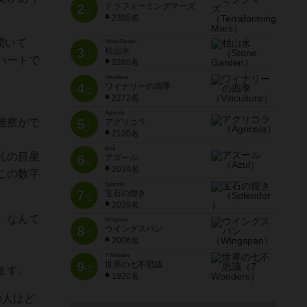
2
テラフォーミングマーズ
位
2395名
聞いて
Stone Garden
3
枯山水
位
ハートで
2280名
Viticulture
4
ワイナリーの四季
位
2272名
Agricola
推察がで
5
アグリコラ
位
2120名
Azul
札の目星
6
アズール
位
2034名
この数字
Splendor
7
宝石の煌き
位
2029名
、なんて
Wingspan
8
ウイングスパン
位
2006名
7 Wonders
9
世界の七不思議
位
ます。
1920名
の人はど