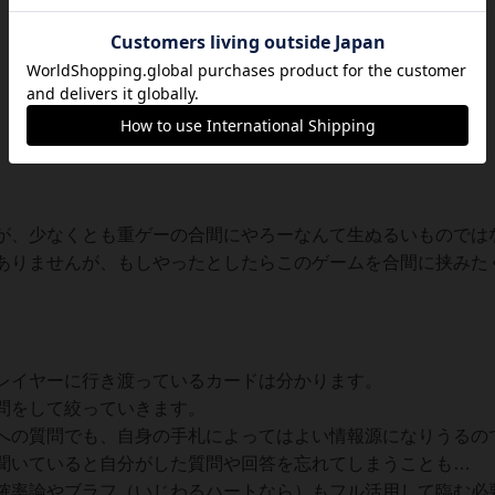
が、少なくとも重ゲーの合間にやろーなんて生ぬるいものでは
ありませんが、もしやったとしたらこのゲームを合間に挟みた
レイヤーに行き渡っているカードは分かります。
問をして絞っていきます。
への質問でも、自身の手札によってはよい情報源になりうるの
聞いていると自分がした質問や回答を忘れてしまうことも…
確率論やブラフ（いじわるハートなら）もフル活用して臨む必