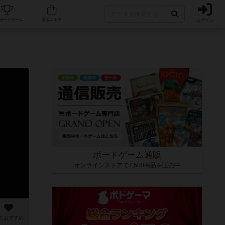
ログイン
カフェ/店舗
人気ボードゲーム
通販ストア
ボードゲーム通販
オンラインストアで7,500商品を販売中
のおすすめ