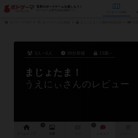
世界のボードゲームを楽しもう！
ボードゲーム専門の総合情報サイト
データベース
検
ボドゲーマTOP
ボードゲームの検索
まじょたま！の通販/商品詳細
作
3人～6人
30分前後
13歳～
まじょたま！
うえにぃさんのレビュー
2
3
ゲーム
トップ
画像
動画
レビュー
店舗/
カフェ