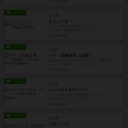
6ヶ月前
の投稿
レビュー
充実
まじょたま！
とっても頭を使う推理ゲーム「まじょたま！」
は、相手への質問を通じて、与...
6ヶ月前
の投稿
レビュー
充実
クー：宗教改革（拡張）
陣営の概念を生み出す拡張「クー：宗教改革」
は、クーの拡張です。クーを知...
6ヶ月前
の投稿
レビュー
充実
シーソルト&ペーパー
カードや役を集めて得点を狙うゲーム「シーソル
ト＆ペーパー」は、山や捨て...
6ヶ月前
の投稿
レビュー
充実
ピザゾンビ