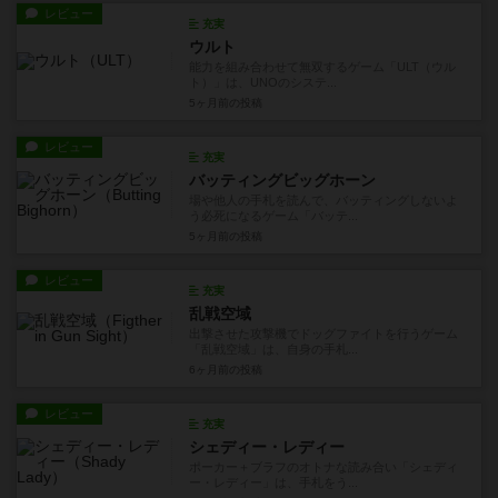
レビュー
充実
ウルト
能力を組み合わせて無双するゲーム「ULT（ウル
ト）」は、UNOのシステ...
5ヶ月前
の投稿
レビュー
充実
バッティングビッグホーン
場や他人の手札を読んで、バッティングしないよ
う必死になるゲーム「バッテ...
5ヶ月前
の投稿
レビュー
充実
乱戦空域
出撃させた攻撃機でドッグファイトを行うゲーム
「乱戦空域」は、自身の手札...
6ヶ月前
の投稿
レビュー
充実
シェディー・レディー
ポーカー＋ブラフのオトナな読み合い「シェディ
ー・レディー」は、手札をう...