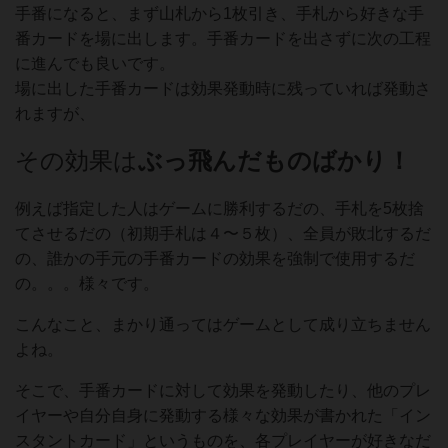
手番になると、まず山札から1枚引き、手札から好きな手
番カードを場に出します。手番カードを出さずに次の工程
に進んでも良いです。
場に出した手番カードは効果発動時に残っていれば発動さ
れますが、
その効果は
ぶっ飛んだものばかり！
例えば指定した人はゲームに勝利するだの、手札を5枚捨
てさせるだの（初期手札は４〜５枚）、全員が敗北するだ
の、誰かの手元の手番カードの効果を強制で使用するだ
の。。。様々です。
こんなこと、まかり通ってはゲームとして成り立ちません
よね。
そこで、手番カードに対して効果を発動したり、他のプレ
イヤーや自分自身に発動する様々な効果が書かれた「イン
スタントカード」というものを、各プレイヤーが好きなだ