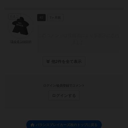
たまご
#2
7ヶ月前
このコメントは投稿者により非表示にされ
ました
[退会者:149009]
他2件を全て表示
ログイン/会員登録でコメント
ログインする
バランスブレイカーズ改のトップに戻る