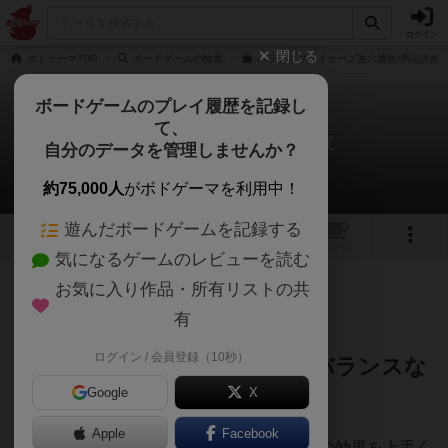
ログイン
閉じる
ボドゲーマTOP
ボードゲームの検索
バランスブレイカーズ改の通販/商品詳細
ボードゲームのプレイ履歴を記録し
て、
バランスブレイカーズ改
自分のデータを管理しませんか？
うえにぃさんのレビュー
約75,000人
がボドゲーマを利用中！
遊んだボードゲームを記録する
6
3
トップ
画像
動画
レビュー
カフェ
気になるゲームのレビューを読む
お気に入り作品・所有リストの共
157名
4名
4
7ヶ月前
有
ログイン / 会員登録（10秒）
インフレしまくったゲーム！バランスな
Google
X
んて知るかッ！
Apple
Facebook
「バランスブレイカーズ」は、手番カードの効果を上手く