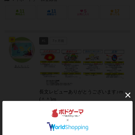
11
11
5
17
興味あり
経験あり
お気に入り
持ってる
神
#1
7ヶ月前
あんちっく
長文レビューありがとうございます♪ｍ
(＾＾)ｍ
一部で熱狂的に支持されている作品です
ので
今後とも是非とも楽しんでくださいませ
♪(＾＾)