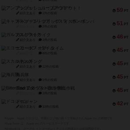
アンブッシュ！：ムーブアウト！
59
PT
紹介文あり
1件の投稿
キャプテン・フリップ：イスラ・ボンバ
51
PT
紹介文なし
2件の投稿
ガルフストライク
46
PT
紹介文あり
1件の投稿
エコーズ・オブ・タイム
45
PT
紹介文なし
8件の投稿
スカルキング
45
PT
紹介文あり
12件の投稿
海兵隊
45
PT
紹介文あり
1件の投稿
Bitter End ブタペスト救出作戦
45
PT
紹介文なし
1件の投稿
ドコジャン
42
PT
紹介文あり
10件の投稿
※Apple、Apple のロゴ は、米国および他の国々で登録されたApple Inc.の商標です。
※App Store は、Apple Inc.のサービスマークです。
※Android は、グーグル インコーポレイテッドの商標または登録商標です。