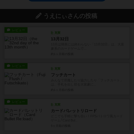
うえにぃさんの投稿
レビュー
充実
13月32日
13月は簡単には終わらない「13月32日」は、大富
豪系のカードゲームで...
約1ヶ月前
の投稿
レビュー
充実
フッチカート
みんなで邪魔したり協力したり「フッチカート」
は、手札を出し切る大富豪に...
約1ヶ月前
の投稿
レビュー
充実
カードバレットリロード
どこでも手軽に撃ち合い！FPSバトロワ風カード
ゲーム｢Card Bul...
5ヶ月前
の投稿