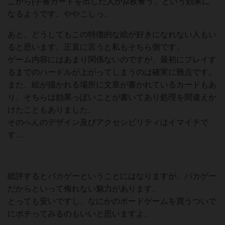
こから(手番カードを出した人が)2枚奪う」という効果に
なるようです。ややこしっ。
あと、どうしてもこの特徴的な絵が好きになれない人もい
ると思います。正直に言うと私もそちら側です。
ゲーム内容にはあまり関係ないのですが、最初にプレイす
るまでのハードルが上がってしまうのは確実に難点です。
また、絵が描かれる場所に文章が書かれているカードもあ
り、そちらは効果っぽいことが書いてあり処理を間違えか
けたこともありました。
そのへんのデザイン及びアクセシビリティはイマイチで
す…
総評するとバカゲーということにはなりますが、バカゲー
だからといって侮れない魅力があります。
とっても安いですし、なにかのボードゲームを買うついで
にポチってみるのもいいと思いますよ。