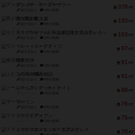
アンダー・ザ・テーブラー
378
PT
紹介文あり
1件の投稿
宵と暁の呪文書
133
PT
紹介文あり
8件の投稿
セミファイナル ～お前はまだ生きている～
103
PT
紹介文あり
1件の投稿
ワン・トゥ・ファイブ
97
PT
紹介文あり
1件の投稿
南北戦争
91
PT
紹介文あり
1件の投稿
ふたつの城の物語
91
PT
紹介文あり
6件の投稿
ノームズ・アット・ナイト
88
PT
紹介文なし
1件の投稿
マーリン
76
PT
紹介文あり
6件の投稿
フラットアイアン
75
PT
紹介文なし
2件の投稿
トランスオリエント・エクスプレス
70
PT
紹介文なし
1件の投稿