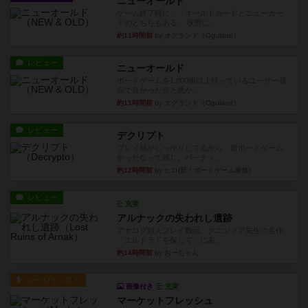
ニューオールド
ゲーム終了時に、「オールドカードとニューカー
ドのどちらもある」 状態に...
約11時間前
by オグランド（Oguland）
レビュー
ニューオールド
ボードゲームを1,000個以上持っているユーザー視
点で良かった点と悪か...
約11時間前
by オグランド（Oguland）
レビュー
デクリプト
プレイ感がしっかりしてるから、超ボードゲーム
やったなって感じ。パーティ...
約12時間前
by ヒロ(新！ボードゲーム家族)
レビュー
充実
アルナックの失われし遺跡
アナログ対人プレイ数回。クニツィア先生の名作
「エルドラドを探して」にあ...
約14時間前
by おーちゃん
ルール/インスト
画像付き
充実
マーケットフレッシュ