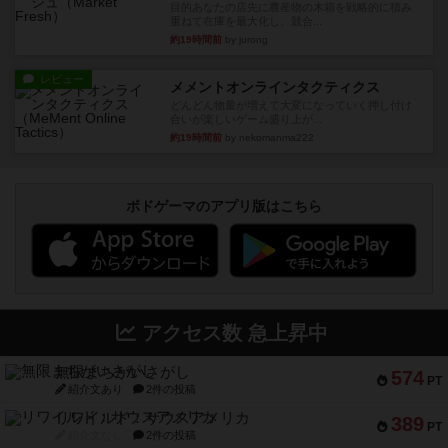
目的あなたの店先に農産物の木箱を戦略的に積み
重ねて在庫を最大化し、競合...
約19時間前
by jurong
レビュー
メメントオンラインタクティクス
どんどん物量が増えて大変になっていく押し付け
合いが楽しいゲーム盛り上が...
約19時間前
by nekomanma222
ボドゲーマのアプリ版はこちら
アクセス数 急上昇中
無限まちがいさがし
574
PT
紹介文あり
2件の投稿
リワイルド：サウスアメリカ
389
PT
紹介文なし
2件の投稿