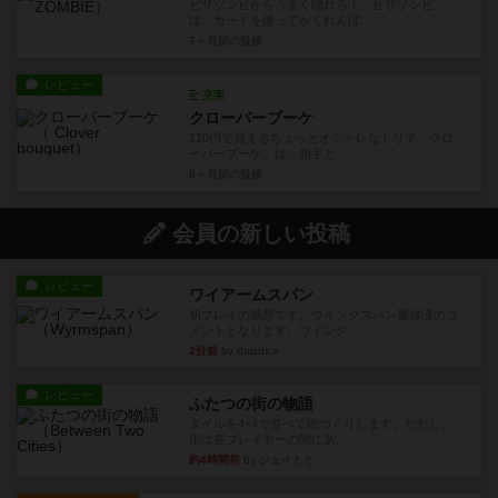
ピザゾンビからうまく隠れろ！「ピザゾンビ」
は、カードを使ってかくれんぼ...
7ヶ月前
の投稿
レビュー
充実
クローバーブーケ
110円で買えるちょっとオシャレなトリテ「クロ
ーバーブーケ」は、相手と...
8ヶ月前
の投稿
会員の新しい投稿
レビュー
ワイアームスパン
初プレイの感想です。ウイングスパン履修済のコ
メントとなります。ウイング...
2分前
by daisdice
レビュー
ふたつの街の物語
タイルを4×4で並べて街づくりします。ただし、
街は各プレイヤーの間にあ...
約4時間前
by ジェイとと