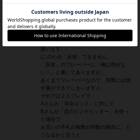
なお、ルールに関する疑問があったの
で、ご回答いたします♪(＾＾)
まずダメージ処理はダメージと明記して
ある場合のみなので、
「カードを二枚奪う」は特殊効果として
扱います。
(このため「反射」できません。
「反射」のフレーバーに「俺は倒せな
い！」と書いてありますが、
あくまでフレーバーなので、実際には倒
す事ができてしまいます♪)
それでは２人プレイで
Aさんの「革命ロック」に対して
Bさんが「恋のピンチヒッター」を使っ
た場合で
お互いの手札の枚数が同数の場合に、ど
うなるかと言うと、