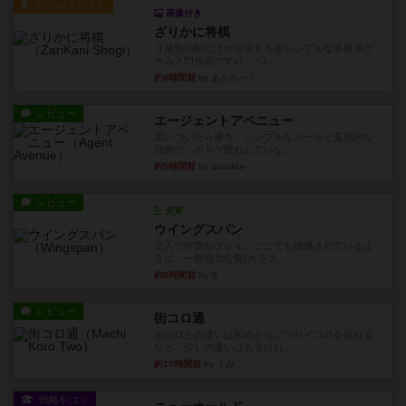
ルール/インスト
画像付き
ざりかに将棋
３種類の駒だけが登場する超シンプルな将棋系ゲ
ーム入門作品です♪(＾＾)...
約4時間前
by あんちっく
レビュー
エージェントアベニュー
追いついたら勝ち。シンプルなルールと直感的な
目的で、ボドゲ慣れしていな...
約5時間前
by daisdice
レビュー
充実
ウイングスパン
２人で何度かプレイ。ここでも指摘されているよ
うに、一部強力な鳥(カラス...
約5時間前
by S
レビュー
街コロ通
街コロとの違いは初めから二つサイコロを振れる
など、少しの違いはあるけれ...
約10時間前
by くみ
戦略やコツ