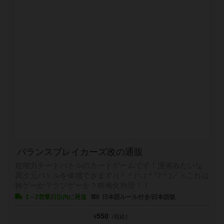
バランスブレイカーズ改の通販
超能力チートバトルのカードゲームです！漫画みたいな
異次元バトルを体感できます♪(＾＾)＼(＾ワ＾)／＜これは
神ゲーか？クソゲーか？映画化熱望！！
1～2営業日以内に発送
日本語ルール付き/日本語版
550
¥
（税込）