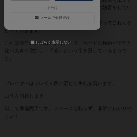
発動するように、または発動されないように妨害をしてい
または
くゲームです。
メールで会員登録
手番カードとインスタントカードをうまく使ってこれらを
行っていきます。
しばらく表示しない
これは前作の進化版ということで、カードの種類が前作と
比べ大きく増加し、「改」という字を冠しているようで
す。
プレイヤーはプレイ人数に応じて手札を貰います。
山札を用意します。
以上で準備完了です。スペースも取らず、非常にわかりや
すい！