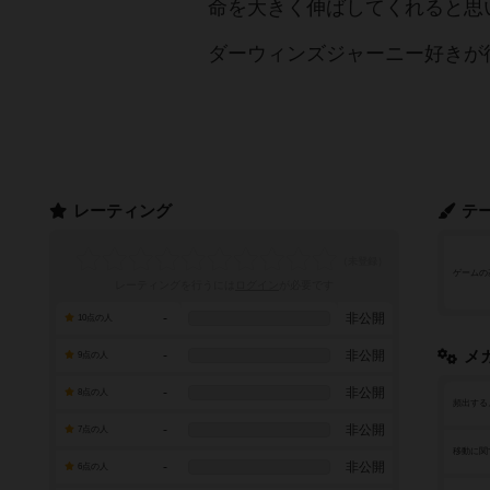
命を大きく伸ばしてくれると思
ダーウィンズジャーニー好きが
レーティング
テ
ゲームの
レーティングを行うには
ログイン
が必要です
-
非公開
10点の人
-
非公開
メ
9点の人
-
非公開
8点の人
頻出する
-
非公開
7点の人
移動に関
-
非公開
6点の人