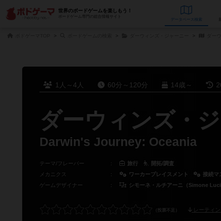
世界のボードゲームを楽しもう！
ボードゲーム専門の総合情報サイト
データベース
検
ボドゲーマTOP
ボードゲームの検索
ダーウィンズ・ジャーニー
ダーウ
1人～4人
60分～120分
14歳～
2
ダーウィンズ・ジ
Darwin's Journey: Oceania
テーマ/フレーバー
：
旅行
開拓/調査
メカニクス
：
ワーカープレイスメント
接続マ
ゲームデザイナー
：
シモーネ・ルチアーニ（Simone Luci
レーティン