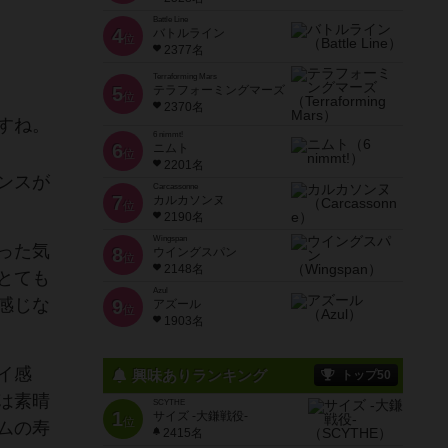
Battle Line
4
バトルライン
位
2377名
Terraforming Mars
5
テラフォーミングマーズ
位
2370名
すね。
6 nimmt!
6
ニムト
位
2201名
ンスが
Carcassonne
7
カルカソンヌ
位
2190名
Wingspan
った気
8
ウイングスパン
位
2148名
とても
Azul
感じな
9
アズール
位
1903名
イ感
興味ありランキング
トップ50
は素晴
SCYTHE
1
サイズ -大鎌戦役-
位
ムの寿
2415名