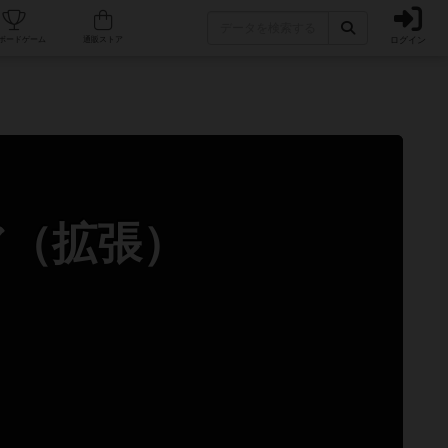
ログイン
カフェ/店舗
人気ボードゲーム
通販ストア
ア（拡張）