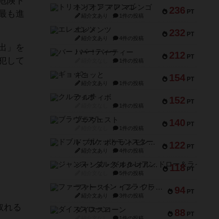
危険ト
トリオンフ ア マレンゴ
236
PT
最も進
紹介文あり
1件の投稿
エレメンツ
232
PT
紹介文あり
4件の投稿
出」を
バー！パーティー
212
PT
犯して
紹介文なし
1件の投稿
ギョッと
154
PT
紹介文あり
1件の投稿
クルティボ
152
PT
紹介文なし
1件の投稿
ブラヴェスト
140
PT
紹介文なし
1件の投稿
ドブル：ポケットモンスター
122
PT
紹介文あり
4件の投稿
ジャンヌ・ダルク-オルレアン ドロー＆ライト
118
PT
紹介文なし
5件の投稿
ファースト・イン・フライト
94
PT
紹介文あり
3件の投稿
取れる
ダイススローン
88
PT
紹介文なし
1件の投稿