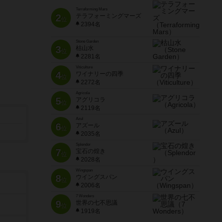
Terraforming Mars
2
テラフォーミングマーズ
位
2394名
Stone Garden
3
枯山水
位
2281名
Viticulture
4
ワイナリーの四季
位
2272名
Agricola
5
アグリコラ
位
2119名
Azul
6
アズール
位
2035名
Splendor
7
宝石の煌き
位
2028名
Wingspan
8
ウイングスパン
位
2006名
7 Wonders
9
世界の七不思議
位
1919名