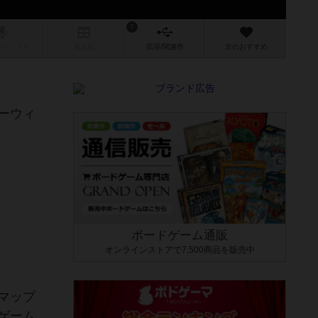
5
/インスト
掲示板
拡張/関連
作
次のおすすめ
ーウィ
ボードゲーム通販
オンラインストアで7,500商品を販売中
マップ
ゲーム