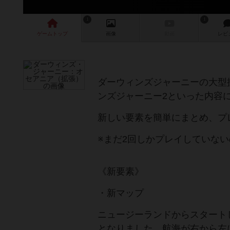
1
1
ゲーム
トップ
画像
動画
レビ
ダーウィンズジャーニーの大型
ンズジャーニー2といった内容
新しい要素を簡単にまとめ、プ
※まだ2回しかプレイしていな
《新要素》
・新マップ
ニュージーランドからスタート
となりました。航海が右から左