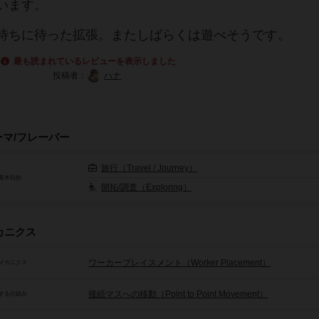
います。
待ちに待った拡張。またしばらくは遊べそうです。
最も読まれているレビューを表示しました
投稿者：
ハナ
ーマ/フレーバー
旅行（Travel / Journey）
基本目的
開拓/調査（Exploring）
カニクス
ワーカープレイスメント（Worker Placement）
メカニクス
接続マスへの移動（Point to Point Movement）
する仕組み