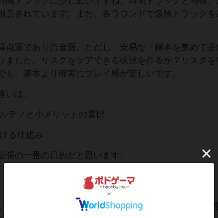
時間トラックに少し近いですね。時間トラックと同様、
用意されています。また、各ラウンドで危険トラックを
。
得点源であり資金源。ただし、安易な「標本を集めて提
りました。リスクをケアできる状況を作るか？リスクを
でも、基本より確実にプレイ感が苦しいです。
違いは、
ナルティと小メリットの選択
かける仕組み
拡張の一番の目的だと思います。
い交信先が追加(郵便局)されたり、封蝋をコスト無しで