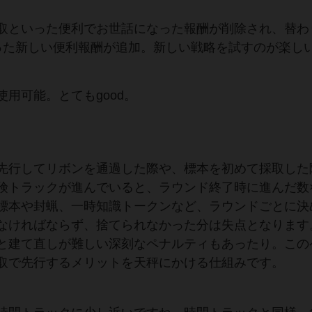
取といった便利でお世話になった報酬が削除され、替わ
った新しい便利報酬が追加。新しい戦略を試すのが楽し
用可能。とてもgood。
先行してリボンを通過した際や、標本を初めて採取した
険トラックが進んでいると、ラウンド終了時に進んだ数
標本や封蝋、一時知識トークンなど、ラウンドごとに決
なければならず、捨てられなかった分は失点となります
と建て直しが難しい深刻なペナルティもあったり。この
取で先行するメリットを天秤にかける仕組みです。