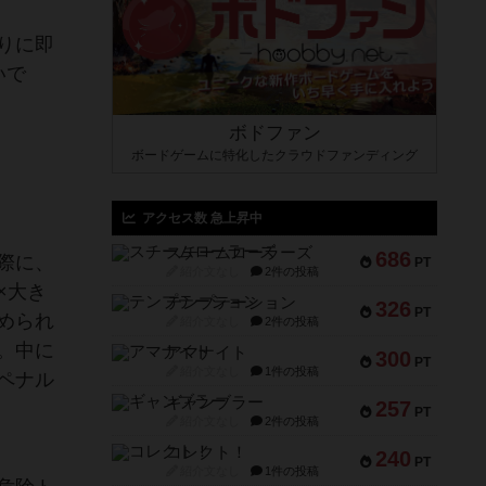
りに即
いで
ボドファン
ボードゲームに特化したクラウドファンディング
アクセス数 急上昇中
スチームローラーズ
686
際に、
PT
紹介文なし
2件の投稿
×大き
テンプテーション
326
PT
められ
紹介文なし
2件の投稿
。中に
アマナイト
300
PT
紹介文なし
1件の投稿
ペナル
ギャンブラー
257
PT
紹介文なし
2件の投稿
コレクト！
240
PT
紹介文なし
1件の投稿