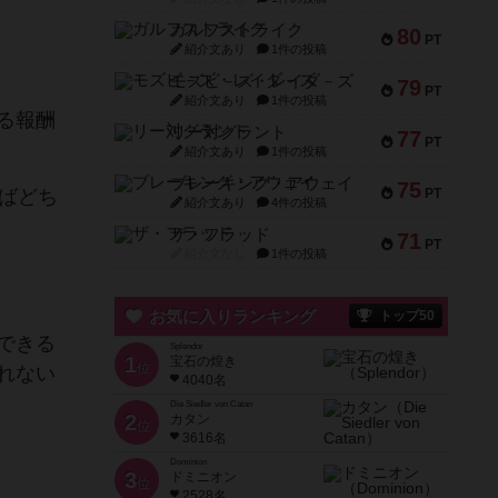
ガルフストライク
80
PT
紹介文あり
1件の投稿
モズビ－ズ・レイダ－ズ
79
PT
紹介文あり
1件の投稿
る報酬
リー対グラント
77
PT
紹介文あり
1件の投稿
ブレーキング・アウェイ
75
ばどち
PT
紹介文あり
4件の投稿
ザ・フラッド
71
PT
紹介文なし
1件の投稿
お気に入りランキング
トップ50
できる
Splendor
1
宝石の煌き
位
れない
4040名
Die Siedler von Catan
2
カタン
位
3616名
Dominion
3
ドミニオン
位
2528名