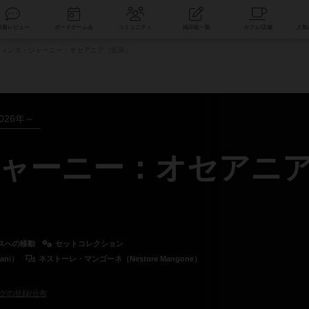
索
新着レビュー
ボードゲーム会
コミュニティ
掲示板一覧
ィンズ・ジャーニー：オセアニア（拡張）
026年～
ャーニー：オセアニ
スへの移動
セットコレクション
ani）
ネストーレ・マンゴーネ（Nestore Mangone）
グの登録/分布