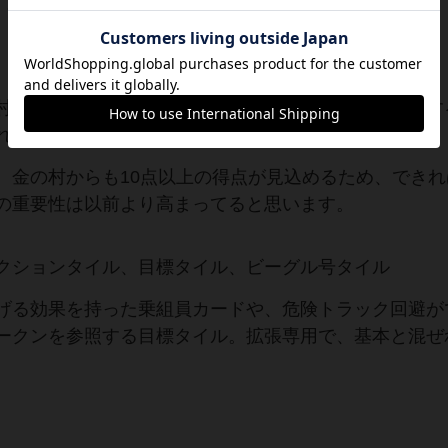
ます。どちらも航海を進める強い動機になります。
村にテントを配置すると、銀の村はゲームをブーストす
れます。
。金の村からも10点以上の得点が見込めるため、できれ
の重要性は以前より高まってると思います。
クションタイル、目標タイル、ビーグル号タイル
げる効果を持った乗組員カードや、危険トラック回避が
ークンを参照する目標タイル。拡張専用で、基本と混ぜ