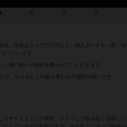
ュー
店舗/
カフェ
リプレイ
日記
戦略
・コツ
ルール
拡張。今回はマップだけでなく、個人ボードも一新。ダ
になっています。
レイ感の違いや感想を書かせていただきます。
いので、やり込むと印象が変わる可能性が高いです。
してオーストラリア南部、タスマニア島をめぐる新しい
になっているのは新鮮ですが、それ以上にマップ内容が