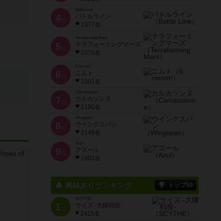
Battle Line
4
バトルライン
位
2377名
Terraforming Mars
5
テラフォーミングマーズ
位
2370名
6 nimmt!
6
ニムト
位
2201名
Carcassonne
7
カルカソンヌ
位
2190名
Wingspan
8
ウイングスパン
位
2149名
Azul
9
アズール
位
1903名
興味ありランキング
トップ50
SCYTHE
1
サイズ -大鎌戦役-
位
2415名