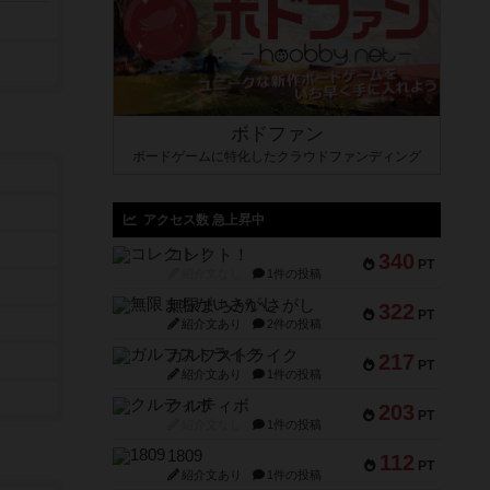
ボドファン
ボードゲームに特化したクラウドファンディング
アクセス数 急上昇中
コレクト！
340
PT
紹介文なし
1件の投稿
無限まちがいさがし
322
PT
紹介文あり
2件の投稿
ガルフストライク
217
PT
紹介文あり
1件の投稿
クルティボ
203
PT
紹介文なし
1件の投稿
1809
112
PT
紹介文あり
1件の投稿