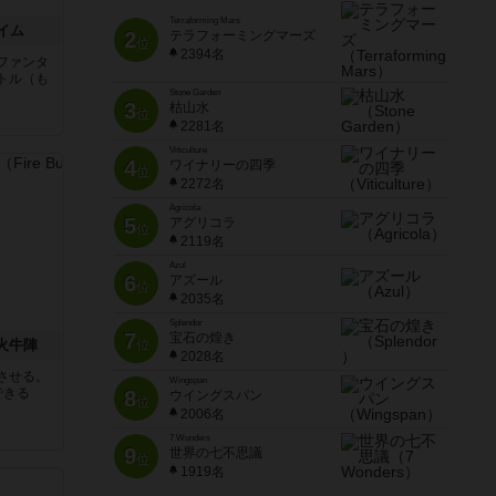
Terraforming Mars
イム
2
テラフォーミングマーズ
位
2394名
ファンタ
トル（も
Stone Garden
3
枯山水
位
と
2281名
Viticulture
4
ワイナリーの四季
位
2272名
Agricola
5
アグリコラ
位
2119名
Azul
6
アズール
位
2035名
Splendor
7
宝石の煌き
 火牛陣
位
2028名
させる。
Wingspan
できる
8
ウイングスパン
位
2006名
7 Wonders
9
世界の七不思議
位
1919名