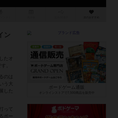
/インスト
掲示板
拡張/関連
作
次のおすすめ
イン
したオ
です。
るのは
いう大
ボードゲーム通販
展した
オンラインストアで7,500商品を販売中
打って
るボー