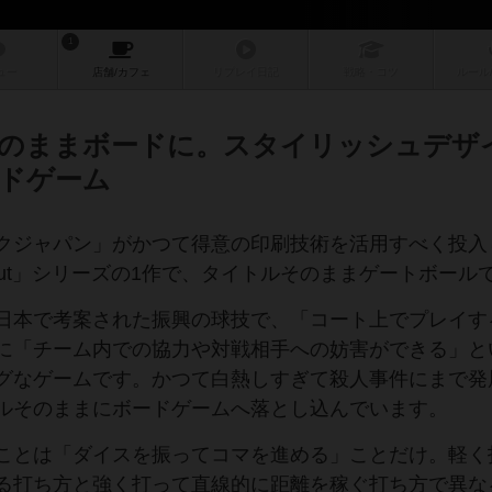
1
ュー
店舗/
カフェ
リプレイ
日記
戦略
・コツ
ルール
のままボードに。スタイリッシュデザ
ドゲーム
クジャパン」がかつて得意の印刷技術を活用すべく投入
naut」シリーズの1作で、タイトルそのままゲートボール
日本で考案された振興の球技で、「コート上でプレイす
に「チーム内での協力や対戦相手への妨害ができる」と
グなゲームです。かつて白熱しすぎて殺人事件にまで発
ルそのままにボードゲームへ落とし込んでいます。
ことは「ダイスを振ってコマを進める」ことだけ。軽く
る打ち方と強く打って直線的に距離を稼ぐ打ち方で異な