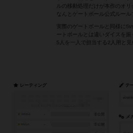
ルの移動処理だけが本作のオリ
なんとゲートボール公式ルール
実際のゲートボールと同様に5v
ートボールとは違いダイスを振
5人を一人で担当する2人用と
レーティング
テ
政治経済
レーティングを行うには
ログイン
が必要です
-
非公開
10点の人
メ
-
非公開
9点の人