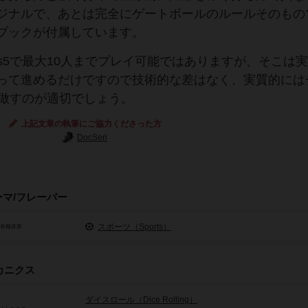
ジナルで、あとは完全にゲートボールのルールそのもの
ブックが付属しています。
s5で最大10人までプレイ可能ではありますが、そこは
って進めるだけですので技術的な差はなく、実質的には
見做すのが適切でしょう。
上記文章の執筆にご協力くださった方
DocSeri
ーマ/フレーバー
スポーツ（Sports）
/各種産業
カニクス
ダイスロール（Dice Rolling）