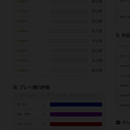
頻出する
-
非公開
8点の人
-
非公開
7点の人
移動に関
-
非公開
6点の人
-
非公開
5点の人
作
-
非公開
4点の人
タイトル
-
非公開
3点の人
原題・英
-
非公開
2点の人
参加人数
-
非公開
1点の人
プレイ時
対象年齢
プレイ感の評価
トグルスイッチを押すとプレイ感（
※
）の投票ができます
発売時期
1
運・確率
参考価格
1
戦略・判断力
ク
1
交渉・立ち回り