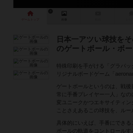
4
ゲーム
トップ
画像
動画
レビ
日本一アツい球技をそ
のゲートボール・ボー
特殊印刷を手がける「グラパッ
リジナルボードゲーム「aero
ゲートボールというのは、戦後
常に手番プレイヤー一人」なの
変ユニークかつエキサイティン
ことさえあるこの球技を、ルー
具体的にいえば、手番にできる
ボールの軌道をコントロールす