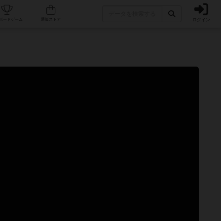
ログイン
カフェ/店舗
人気ボードゲーム
通販ストア