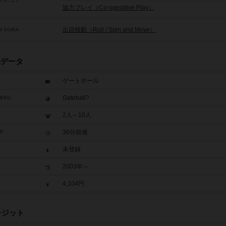
メカニクス
協力プレイ（Co-operative Play）
出目移動（Roll / Spin and Move）
する仕組み
品データ
ゲートボール
Gateball?
題表記
2人～10人
30分前後
間
未登録
2003年～
4,104円
レジット