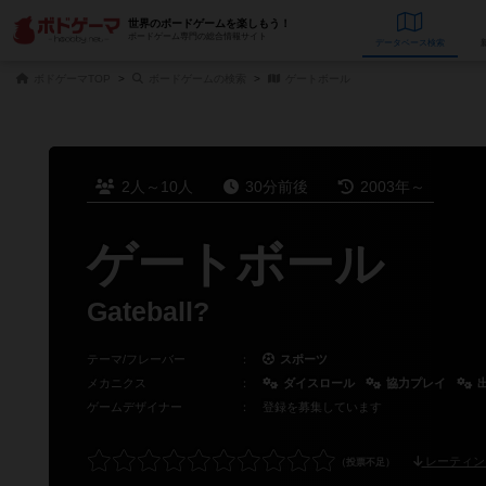
世界のボードゲームを楽しもう！
ボードゲーム専門の総合情報サイト
データベース
検
ボドゲーマTOP
ボードゲームの検索
ゲートボール
2人～10人
30分前後
2003年～
ゲートボール
Gateball?
テーマ/フレーバー
：
スポーツ
メカニクス
：
ダイスロール
協力プレイ
ゲームデザイナー
：
登録を募集しています
レーティン