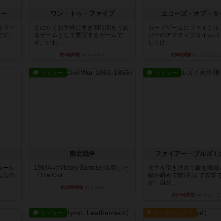
ラー
ワン・トゥ・ファイブ
エコーズ・オブ・タ
るライ
とにかくお手軽にすき間時間をうめ
カードゲームにファイナル
です。
るゲームとして重宝するゲームで
ジーのアクティブタイムバ
す。いわ...
しくは...
約5時間前
by nabekoh
約9時間前
by ジェイと
レビュー
レビュー
南北戦争
ファイアー・ブルズ /
ルール
1983年にVictory Gamesが出版した
火牛を引き連れて敵を殲滅
んなの
『The Civil ...
縦か斜めで前2列まで攻撃
が、自分...
約15時間前
by Chaco
約17時間前
by うらまこ
レビュー
ルール/インスト