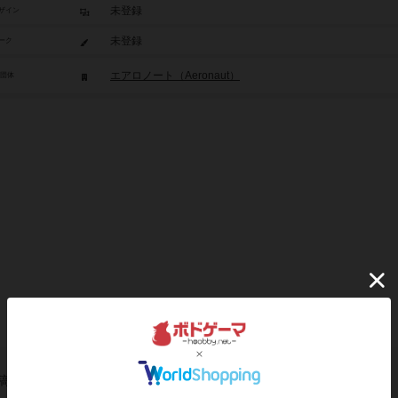
未登録
ザイン
未登録
ーク
エアロノート（Aeronaut）
/団体
稿を募集しています