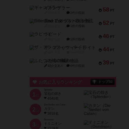
ギャンブラー
58
PT
紹介文なし
2件の投稿
Bitter End ブタペスト救出作戦
52
PT
紹介文なし
1件の投稿
ラピード
46
PT
紹介文なし
1件の投稿
ザ・フラッフィー・ライト
44
PT
紹介文なし
0件の投稿
ふたつの城の物語
39
PT
紹介文あり
6件の投稿
お気に入りランキング
トップ50
Splendor
1
宝石の煌き
位
4040名
Die Siedler von Catan
2
カタン
位
3616名
Dominion
3
ドミニオン
位
2528名