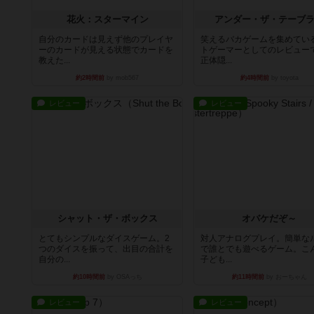
花火：スターマイン
アンダー・ザ・テーブ
自分のカードは見えず他のプレイヤ
笑えるバカゲームを集めてい
ーのカードが見える状態でカードを
トゲーマーとしてのレビュー
教えた...
正体隠...
約2時間前
by mob567
約4時間前
by toyota
レビュー
レビュー
シャット・ザ・ボックス
オバケだぞ～
とてもシンプルなダイスゲーム。2
対人アナログプレイ。簡単な
つのダイスを振って、出目の合計を
で誰とでも遊べるゲーム。こ
自分の...
子ども...
約10時間前
by OSAっち
約11時間前
by おーちゃん
レビュー
レビュー