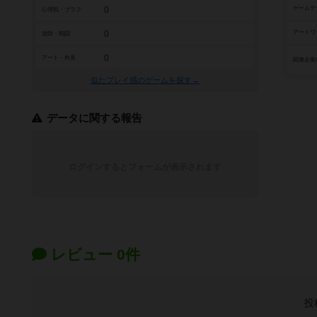
0
ゲームデ
心理戦・ブラフ
0
アートワ
攻防・戦闘
0
アート・外見
関連企業
似たプレイ感のゲームを探す→
データに関する報告
ログインするとフォームが表示されます
レビュー 0件
投