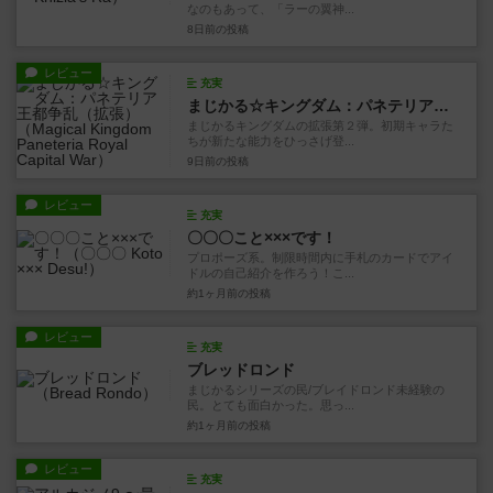
なのもあって、「ラーの翼神...
8日前
の投稿
レビュー
充実
まじかる☆キングダム：パネテリア王都争乱（拡張）
まじかるキングダムの拡張第２弾。初期キャラた
ちが新たな能力をひっさげ登...
9日前
の投稿
レビュー
充実
〇〇〇こと×××です！
プロポーズ系。制限時間内に手札のカードでアイ
ドルの自己紹介を作ろう！こ...
約1ヶ月前
の投稿
レビュー
充実
ブレッドロンド
まじかるシリーズの民/ブレイドロンド未経験の
民。とても面白かった。思っ...
約1ヶ月前
の投稿
レビュー
充実