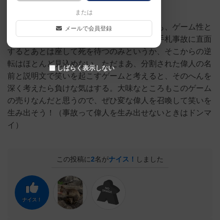
と、まあいろいろやりたい放題。
または
パーティゲームとして優秀ではあるけれども、ゲーム性と
メールで会員登録
しては正直残念なところもあるというか、手札事故に直面
するとあとは座して死を待つのみというか、そこからの逆
転はほとんど見込めない。ただまあ、分割された偉人の名
しばらく表示しない
前と説明文で笑いを起こすゲームと考えると、そのへんを
深く考えたら負けな気はする。大味なところもこのゲーム
の売りなんだと思うので、ぜひ変な偉人を召喚して笑いを
生み出そう！（事故って偉人を生み出せないときはドンマ
イ）
この投稿に
2
名が
ナイス！
しました
ナイス！