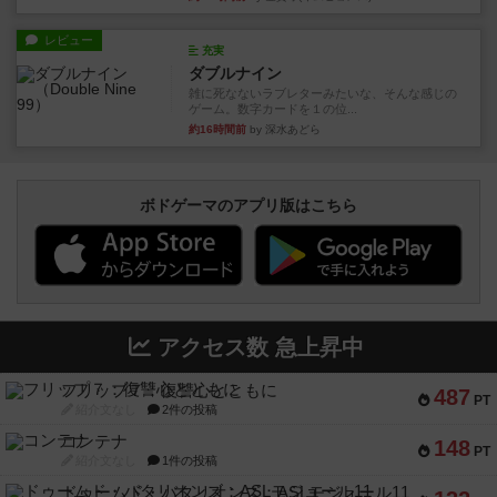
レビュー
充実
ダブルナイン
雑に死なないラブレターみたいな、そんな感じの
ゲーム。数字カードを１の位...
約16時間前
by 深水あどら
ボドゲーマのアプリ版はこちら
アクセス数 急上昇中
フリップ７：復讐心とともに
487
PT
紹介文なし
2件の投稿
コンテナ
148
PT
紹介文なし
1件の投稿
ドゥームド・バタリオンズ：ASLモジュール11