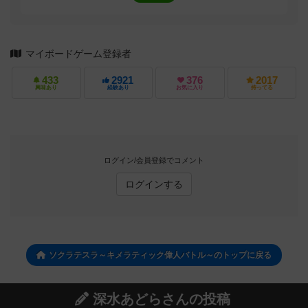
マイボードゲーム登録者
433
2921
376
2017
興味あり
経験あり
お気に入り
持ってる
ログイン/会員登録でコメント
ログインする
ソクラテスラ～キメラティック偉人バトル～のトップに戻る
深水あどらさんの投稿