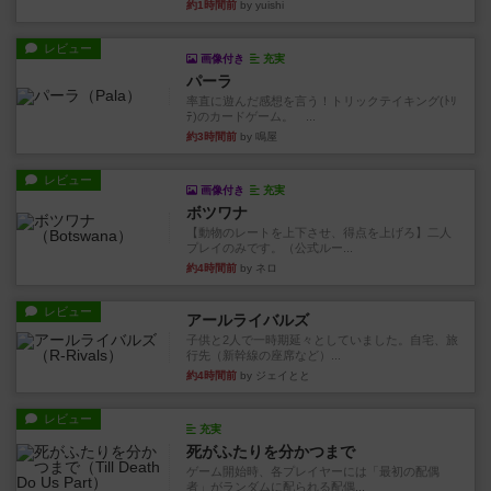
約1時間前
by yuishi
レビュー
画像付き
充実
パーラ
率直に遊んだ感想を言う！トリックテイキング(ﾄﾘ
ﾃ)のカードゲーム。 ...
約3時間前
by 鳴屋
レビュー
画像付き
充実
ボツワナ
【動物のレートを上下させ、得点を上げろ】二人
プレイのみです。（公式ルー...
約4時間前
by ネロ
レビュー
アールライバルズ
子供と2人で一時期延々としていました。自宅、旅
行先（新幹線の座席など）...
約4時間前
by ジェイとと
レビュー
充実
死がふたりを分かつまで
ゲーム開始時、各プレイヤーには「最初の配偶
者」がランダムに配られる配偶...