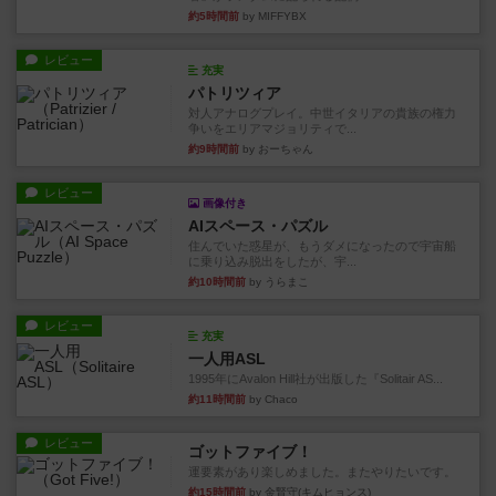
約5時間前
by MIFFYBX
レビュー
充実
パトリツィア
対人アナログプレイ。中世イタリアの貴族の権力
争いをエリアマジョリティで...
約9時間前
by おーちゃん
レビュー
画像付き
AIスペース・パズル
住んでいた惑星が、もうダメになったので宇宙船
に乗り込み脱出をしたが、宇...
約10時間前
by うらまこ
レビュー
充実
一人用ASL
1995年にAvalon Hill社が出版した『Solitair AS...
約11時間前
by Chaco
レビュー
ゴットファイブ！
運要素があり楽しめました。またやりたいです。
約15時間前
by 金賢守(キムヒョンス)