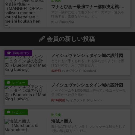
充実
マナとぴあ〜最強マナー講師決定戦:名刺交換編〜
マナー講師になって他プレイヤーのマナー違反を
指摘する、素敵なゲーム。ど...
約1ヶ月前
の投稿
会員の新しい投稿
戦略やコツ
ノイシュヴァンシュタイン城の設計図
どうにも上手くあれもこれも満たせるようには置
けないので、入口の除去と入...
43分前
by オグランド（Oguland）
レビュー
ノイシュヴァンシュタイン城の設計図
ボードゲームを1,000個以上持っているユーザー視
点で良かった点と悪か...
約1時間前
by オグランド（Oguland）
レビュー
充実
海賊と商人
舞台は17世紀カリブ海！ プレイヤーは船長として
1隻の船を駆り・・17...