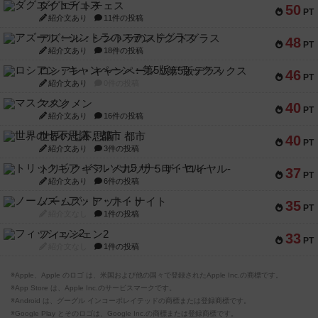
ダグエイトチェス
50
PT
紹介文あり
11件の投稿
アズール：シントラのステンドグラス
48
PT
紹介文あり
18件の投稿
ロシアン・キャンペーン：第5版デラックス
46
PT
紹介文あり
0件の投稿
マスクメン
40
PT
紹介文あり
16件の投稿
世界の七不思議：都市
40
PT
紹介文あり
3件の投稿
トリックギア - ペルソナ5 ザ・ロイヤル-
37
PT
紹介文あり
6件の投稿
ノームズ・アット・ナイト
35
PT
紹介文なし
1件の投稿
フィッシェン2
33
PT
紹介文なし
1件の投稿
※Apple、Apple のロゴ は、米国および他の国々で登録されたApple Inc.の商標です。
※App Store は、Apple Inc.のサービスマークです。
※Android は、グーグル インコーポレイテッドの商標または登録商標です。
※Google Play とそのロゴは、Google Inc.の商標または登録商標です。