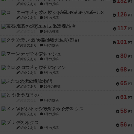
132
PT
紹介文あり
1件の投稿
コード・オブ・ブシドー：ASLモジュール8
126
PT
紹介文あり
1件の投稿
宝石の煌き：デュエル 偽造者
117
PT
紹介文なし
1件の投稿
クランク! ：冒険者たち（拡張）
101
PT
紹介文あり
4件の投稿
マーケットフレッシュ
80
PT
紹介文あり
1件の投稿
クロス・オブ・アイアン
68
PT
紹介文あり
3件の投稿
ふたつの街の物語
65
PT
紹介文あり
18件の投稿
とうほうの！
61
PT
紹介文なし
1件の投稿
メメントオンラインタクティクス
58
PT
紹介文あり
4件の投稿
ブリックス
56
PT
紹介文あり
4件の投稿