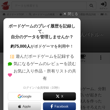
ログイン
閉じる
ボドゲーマTOP
ボードゲームの検索
ソクラテスラの通販/商品詳細
作品
ボードゲームのプレイ履歴を記録し
て、
ソクラテスラ～キメラティック偉人バトル～
自分のデータを管理しませんか？
深水あどらさんのレビュー
約75,000人
がボドゲーマを利用中！
遊んだボードゲームを記録する
9
3
49
271
トップ
画像
動画
レビュー
カフェ
気になるゲームのレビューを読む
お気に入り作品・所有リストの共
249名
2名
0
2ヶ月前
有
ログイン / 会員登録（10秒）
分割された偉人の名前でキメラを作って戦うゲーム。分割
された名前や説明文の組み合わせによって笑いが起きた
Google
X
り、強いステータスの組み合わせで最強の偉人を作った
Apple
Facebook
り、封印されしイエスキリストの右腕と左腕をそろえたり