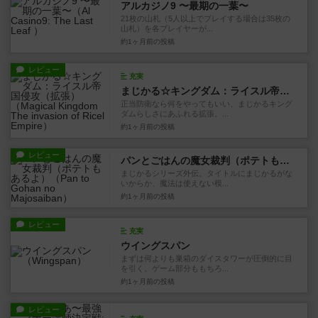
アルカジノ9 〜最期の一葉〜
21枚の山札（5人以上でプレイする場合は35枚の
山札）を各プレイヤーが...
約1ヶ月前
の投稿
レビュー
充実
まじかる☆キングダム：ライスル帝国侵攻（拡張）
正当防衛なら何をやってもいい、まじかるキング
ダムらしさにあふれる拡張。...
約1ヶ月前
の投稿
レビュー
パンとごはんの魔女裁判（ポテトもあるよ）
まじかるシリーズ外伝。タイトルにまじかるがな
いからか、魔法は使えない模...
約1ヶ月前
の投稿
レビュー
充実
ウイングスパン
まずは何よりも巣箱のダイスタワーが圧倒的に目
を引く。ゲーム部分ももちろ...
約1ヶ月前
の投稿
レビュー