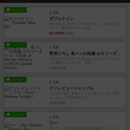
レビュー
充実
ダブルナイン
雑に死なないラブレターみたいな、そんな感じの
ゲーム。数字カードを１の位...
約16時間前
の投稿
レビュー
充実
野原ひろし 昼メシの流儀 カロリーダウト!
指定されたカロリーを越えないようにフードカー
ドを順番にとっていき、摂取...
8日前
の投稿
レビュー
充実
クソレビュージャングル
プロポーズ系。類似ゲームとの差としては、案外
ちゃんとした日本語を作るこ...
8日前
の投稿
レビュー
充実
ラー
競りゲー。私の卓はほぼ全員が遊戯王プレイヤー