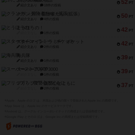
ふたつの街の物語
52
PT
紹介文あり
18件の投稿
クランク! ：冒険者たち（拡張）
50
PT
紹介文あり
4件の投稿
とうほうの！
42
PT
紹介文なし
1件の投稿
スターマイン・ラミー ポケット
42
PT
紹介文あり
2件の投稿
海兵隊
39
PT
紹介文あり
1件の投稿
スーパーストア3000
39
PT
紹介文なし
1件の投稿
フリップ７：復讐心とともに
37
PT
紹介文なし
2件の投稿
※Apple、Apple のロゴ は、米国および他の国々で登録されたApple Inc.の商標です。
※App Store は、Apple Inc.のサービスマークです。
※Android は、グーグル インコーポレイテッドの商標または登録商標です。
※Google Play とそのロゴは、Google Inc.の商標または登録商標です。