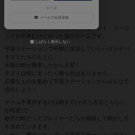
または
放課後さいころ倶楽部
メールで会員登録
パンデミックシリーズ等で知られるマット・リーコ
ックが子供むけに作った協力ゲームです。
しばらく表示しない
宇宙ステーションで平和に生活していたハダカデバ
ネズミたちのもとに
天敵の蛇が襲来したから大変！
ネズミは蛇にまったく勝ち目はありません。
必要なものを集めて宇宙ステーションからみんなで
脱出しよう！
ゲーム中選択するのは動き方(それも左右どちらに
か程度)で
敵方の蛇だってプレイヤーたちが相談して動かし方
を決めていきます。
しかし、舞台になっている宇宙ステーションのマッ