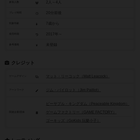
2人～4人
参加人数
20分前後
プレイ時間
7歳から
対象年齢
2017年～
発売時期
未登録
参考価格
クレジット
マット・リーコック（Matt Leacock）
ゲームデザイン
ジム・パイロット（Jim Paillot）
アートワーク
ピーサブル・キングダム（Peaceable Kingdom）
ゲームファクトリー（GAME FACTORY）
関連企業/団体
ゴーキッズ（GoKids 玩樂小子）