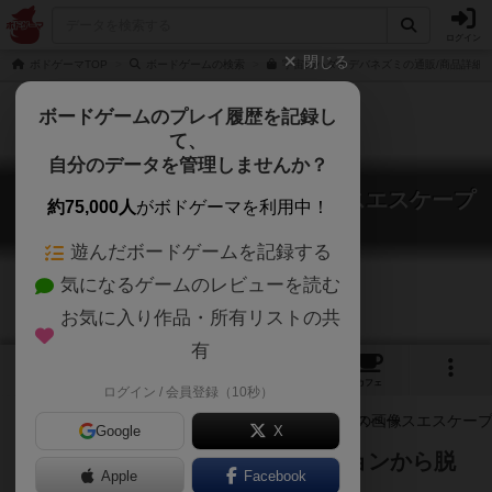
ログイン
閉じる
ボドゲーマTOP
ボードゲームの検索
宇宙のハダカデバネズミの通販/商品詳細
ボードゲームのプレイ履歴を記録し
て、
自分のデータを管理しませんか？
宇宙のハダカデバネズミ / スペースエスケープ
約75,000人
がボドゲーマを利用中！
Mole Rats in Space
遊んだボードゲームを記録する
気になるゲームのレビューを読む
お気に入り作品・所有リストの共
有
2
2
18
トップ
画像
動画
レビュー
カフェ
ログイン / 会員登録（10秒）
Google
X
天敵が侵略してきた宇宙ステーションから脱
Apple
Facebook
出しよう！