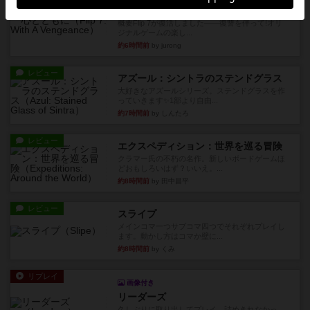
フリップ７：復讐心とともに
概要Flip 7が復活しました――復讐を伴って!オリ
ジナルゲームの楽し...
約6時間前
by jurong
レビュー
アズール：シントラのステンドグラス
大好きなアズールシリーズ。ステンドグラスを作
っていきます✨1部より自由...
約7時間前
by しんたろ
レビュー
エクスペディション：世界を巡る冒険
クラマー氏の不朽の名作。新しいボードゲームほ
どおもしろいはず？いいえ。...
約8時間前
by 田中昌平
レビュー
スライプ
メインコマ一つサブコマ四つでそれぞれプレイし
ます。動かし方はコマか壁に...
約8時間前
by くみ
リプレイ
画像付き
リーダーズ
久しぶりに取り出してプレイ。詰めきれなかっ