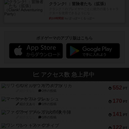
クランク! ：冒険者たち（拡張）
クランク！のプレイヤーごとに能力の違うキャラ
クターを使用できるようにな...
約10時間前
by ぽっぽーくるっぽー
ボドゲーマのアプリ版はこちら
アクセス数 急上昇中
リワイルド：サウスアメリカ
552
PT
紹介文なし
2件の投稿
マーケットフレッシュ
170
PT
紹介文あり
1件の投稿
ファイアー・ブルズ / 火牛陣
141
PT
紹介文なし
1件の投稿
ワン・トゥ・ファイブ
122
PT