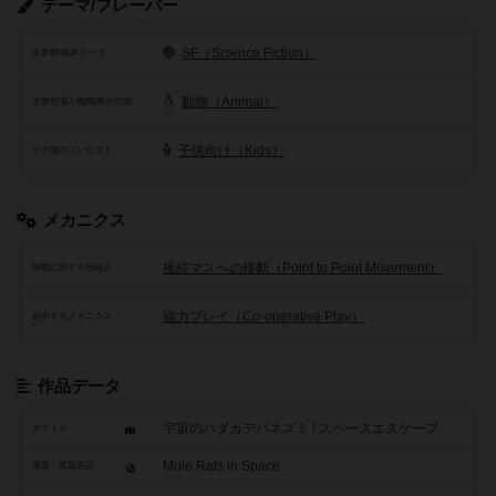
テーマ/フレーバー
SF（Science Fiction）
世界観/基本テーマ
動物（Animal）
主要登場人物/職業や生物
子供向け（Kids）
その他のコンセプト
メカニクス
接続マスへの移動（Point to Point Movement）
移動に関する仕組み
協力プレイ（Co-operative Play）
頻出するメカニクス
作品データ
宇宙のハダカデバネズミ / スペースエスケープ
タイトル
Mole Rats in Space
原題・英題表記