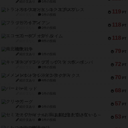
紹介文あり
1件の投稿
トランスオリエント・エクスプレス
119
PT
紹介文なし
1件の投稿
フラットアイアン
118
PT
紹介文なし
2件の投稿
エコーズ・オブ・タイム
118
PT
紹介文なし
8件の投稿
南北戦争
79
PT
紹介文あり
1件の投稿
キャプテン・フリップ：イスラ・ボンバ
72
PT
紹介文なし
2件の投稿
メメントオンラインタクティクス
70
PT
紹介文あり
4件の投稿
パーミッド
68
PT
紹介文なし
1件の投稿
クリーグ
57
PT
紹介文あり
1件の投稿
セミファイナル ～お前はまだ生きている～
53
PT
紹介文あり
1件の投稿