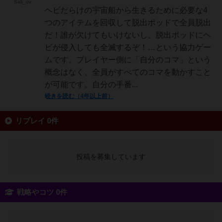
Sak_uv
ヘビだらけの宇宙船から生きるために必要な4
つのアイテムを回収して脱出ポッドで全員脱出
だ！誰が欠けてもいけないし、脱出ポッドにヘ
ビが侵入しても全滅するぞ！…という協力ゲー
ムです。プレイヤー側に「自分のコマ」という
概念はなく、全員がすべてのコマを動かすこと
が可能です。自分の手番...
続きを読む（4年以上前）
リプレイ 0件
投稿を募集しています
戦略やコツ 0件