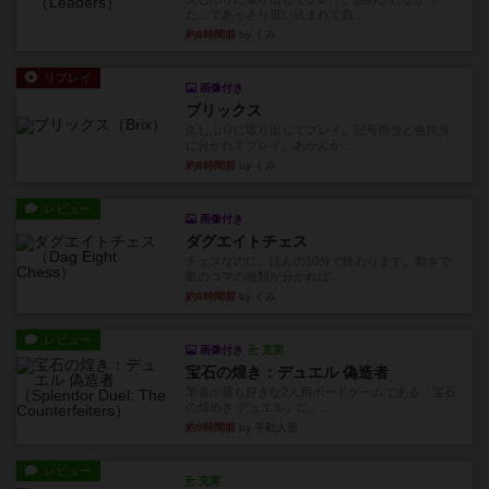
た…であっさり追い込まれて負...
約8時間前
by くみ
リプレイ
画像付き
ブリックス
久しぶりに取り出してプレイ。記号担当と色担当
に分かれてプレイ。あかんか...
約8時間前
by くみ
レビュー
画像付き
ダグエイトチェス
チェスなのに、ほんの10分で終わります。動きで
敵のコマの種類が分かれば...
約8時間前
by くみ
レビュー
画像付き
充実
宝石の煌き：デュエル 偽造者
筆者が最も好きな2人用ボードゲームである『宝石
の煌めき デュエル』に、...
約9時間前
by 手動人形
レビュー
充実