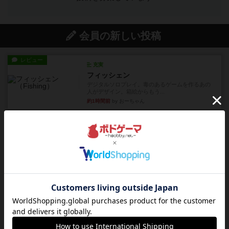
会員の新しい投稿
レビュー
充実
フィッシェン
デジタルソロプレイ。毒のあるゲームを作るあの
人がデザイン。箱絵からもう...
約1時間前
by おーちゃん
レビュー
ナンジャモンジャ・ミドリ
私は吃音を持っているのですが、友達と集まって
このゲームをした際、3ゲー...
約5時間前
by 155973
レビュー
ジンラミー
トランプで遊べる2人対戦の麻雀風ゲームです。
10枚の手札で、同じスーツ...
約6時間前
by OSAっち
ルール/インスト
画像付き
充実