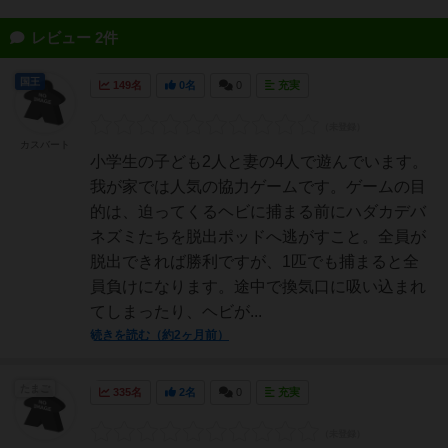
レビュー 2件
国王
149名
0名
0
充実
カスバート
小学生の子ども2人と妻の4人で遊んでいます。
我が家では人気の協力ゲームです。ゲームの目
的は、迫ってくるヘビに捕まる前にハダカデバ
ネズミたちを脱出ポッドへ逃がすこと。全員が
脱出できれば勝利ですが、1匹でも捕まると全
員負けになります。途中で換気口に吸い込まれ
てしまったり、ヘビが...
続きを読む（約2ヶ月前）
たまご
335名
2名
0
充実