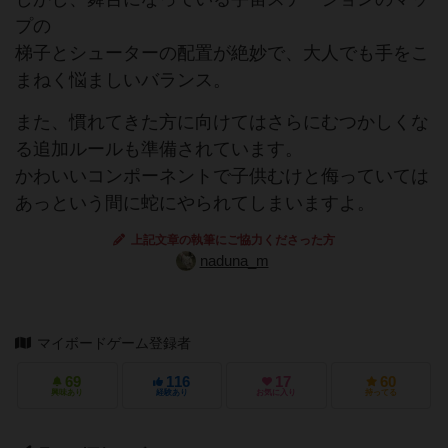
プの
梯子とシューターの配置が絶妙で、大人でも手をこ
まねく悩ましいバランス。
また、慣れてきた方に向けてはさらにむつかしくな
る追加ルールも準備されています。
かわいいコンポーネントで子供むけと侮っていては
あっという間に蛇にやられてしまいますよ。
上記文章の執筆にご協力くださった方
naduna_m
マイボードゲーム登録者
69
116
17
60
興味あり
経験あり
お気に入り
持ってる