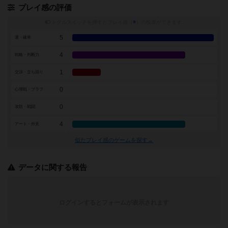
プレイ感の評価
トグルスイッチを押すとプレイ感（
※
）の投票ができます
5
運・確率
4
戦略・判断力
1
交渉・立ち回り
0
心理戦・ブラフ
0
攻防・戦闘
4
アート・外見
似たプレイ感のゲームを探す→
データに関する報告
ログインするとフォームが表示されます