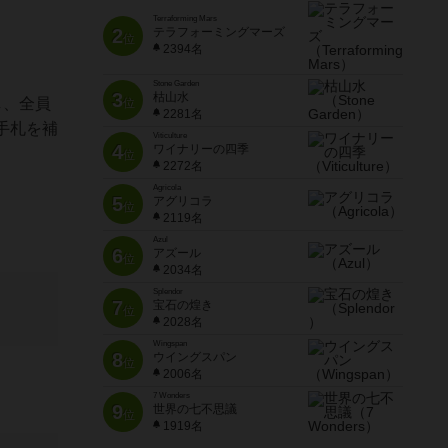
Terraforming Mars
2
テラフォーミングマーズ
位
2394名
Stone Garden
3
枯山水
し、全員
位
2281名
手札を補
Viticulture
4
ワイナリーの四季
位
2272名
Agricola
5
アグリコラ
位
2119名
Azul
6
アズール
位
2034名
Splendor
7
宝石の煌き
位
2028名
Wingspan
8
ウイングスパン
位
2006名
7 Wonders
9
世界の七不思議
位
1919名