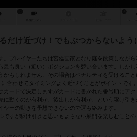
41
1
ュー
店舗/
カフェ
リプレイ
日記
戦略
・コツ
ルール
るだけ近づけ！でもぶつからないよう
す。プレイヤーたちは宮廷画家となり庭を散策しながら
ら最も良い（近い）ポジションを競い合います。しかし
うかもしれません。その場合はペナルティを受けること
トに合わせてタイミングよく近づくことがポイントです
はカードで決定しますがカードに書かれた番号順にアク
先に動くのが有利か、後出しが有利か、という駆け引き
イヤーの動きを予想できないので運も絡みます。
ルですが駆け引きと思いもよらない展開を楽しむことの