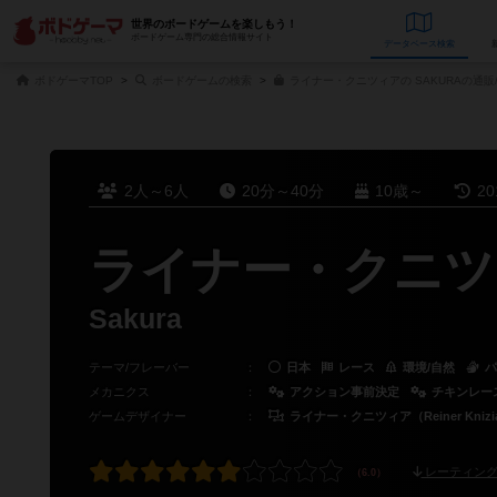
世界のボードゲームを楽しもう！
ボードゲーム専門の総合情報サイト
データベース
検
ボドゲーマTOP
ボードゲームの検索
ライナー・クニツィアの SAKURAの通販
2人～6人
20分～40分
10歳～
2
ライナー・クニツ
Sakura
テーマ/フレーバー
：
日本
レース
環境/自然
パ
メカニクス
：
アクション事前決定
チキンレー
ゲームデザイナー
：
ライナー・クニツィア（Reiner Knizi
レーティング