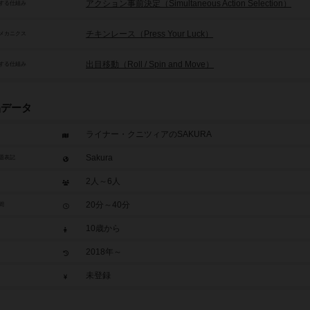
アクション事前決定（Simultaneous Action Selection）
する仕組み
チキンレース（Press Your Luck）
メカニクス
出目移動（Roll / Spin and Move）
する仕組み
品データ
ライナー・クニツィアのSAKURA
Sakura
題表記
2人～6人
20分～40分
間
10歳から
2018年～
未登録