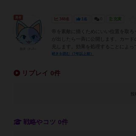
勇者
348名
1名
0
充実
帝を素敵に描くためにいい位置を取ろ
が出したら一斉に公開します。カード
充します。効果を処理することによって
嶺美（れみ）
続きを読む（7年以上前）
リプレイ 0件
投
戦略やコツ 0件