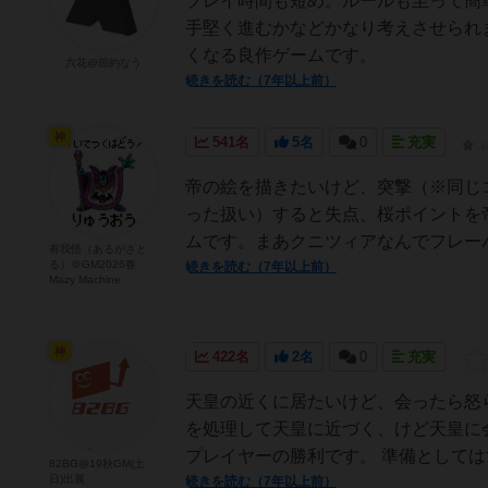
プレイ時間も短め。ルールも至って簡
手堅く進むかなどかなり考えさせられ
くなる良作ゲームです。
六花@節約なう
続きを読む（7年以上前）
神
541名
5名
0
充実
帝の絵を描きたいけど、突撃（※同じ
った扱い）すると失点、桜ポイントを
ムです。まあクニツィアなんでフレーバ
有我悟（あるがさと
る）＠GM2026春
続きを読む（7年以上前）
Mazy Machine
神
422名
2名
0
充実
天皇の近くに居たいけど、会ったら怒
を処理して天皇に近づく、けど天皇に
プレイヤーの勝利です。 準備としては
82BG@19秋GM(土
日)出展
続きを読む（7年以上前）