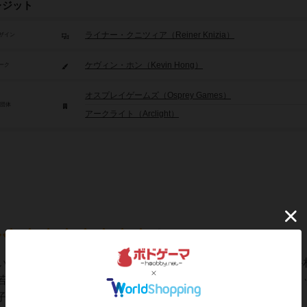
レジット
ライナー・クニツィア（Reiner Knizia）
ザイン
ケヴィン・ホン（Kevin Hong）
ーク
オスプレイゲームズ（Osprey Games）
/団体
アークライト（Arclight）
い、お近くで絵を描けるか？クニツィアの傑作簡単なルール手
若い順番から処理。自身を動かしたり、天子様が動いたり。ト
様にぶつかると不敬罪でペナルティ！3回ある...