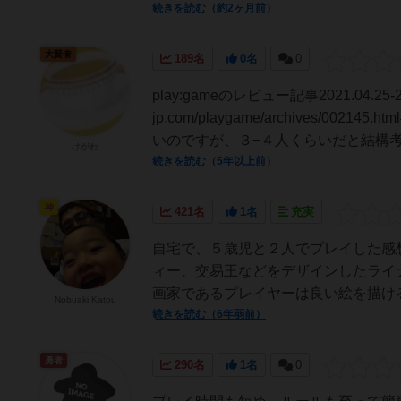
続きを読む（約2ヶ月前）
大賢者
189名
0名
0
play:gameのレビュー記事2021.04.25-26h
jp.com/playgame/archives/
いのですが、３−４人くらいだと結構考.
けがわ
続きを読む（5年以上前）
神
421名
1名
充実
自宅で、５歳児と２人でプレイした感
ィー、交易王などをデザインしたライ
画家であるプレイヤーは良い絵を描ける
Nobuaki Katou
続きを読む（6年弱前）
勇者
290名
1名
0