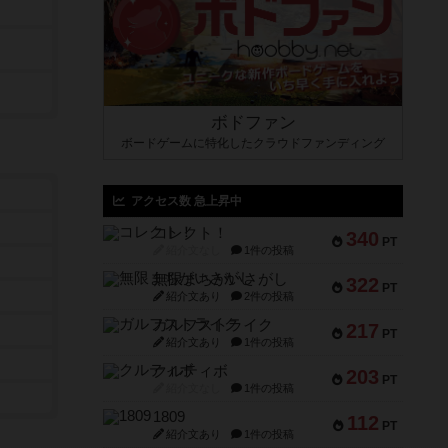
ボドファン
ボードゲームに特化したクラウドファンディング
アクセス数 急上昇中
コレクト！
340
PT
紹介文なし
1件の投稿
無限まちがいさがし
322
PT
紹介文あり
2件の投稿
ガルフストライク
217
PT
紹介文あり
1件の投稿
クルティボ
203
PT
紹介文なし
1件の投稿
1809
112
PT
紹介文あり
1件の投稿