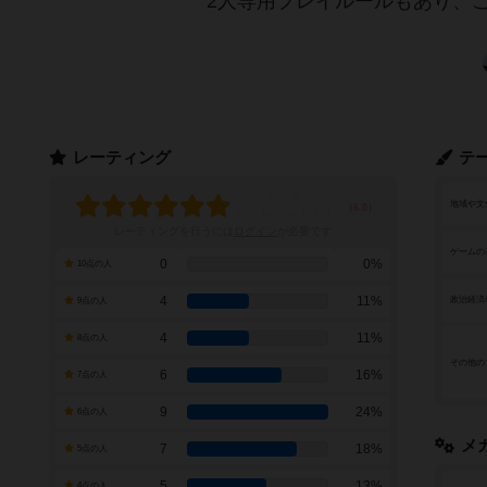
2人専用プレイルールもあり、
レーティング
テ
地域や文
レーティングを行うには
ログイン
が必要です
ゲームの
0
0%
10点の人
4
11%
政治経済
9点の人
4
11%
8点の人
その他の
6
16%
7点の人
9
24%
6点の人
メ
7
18%
5点の人
5
13%
4点の人