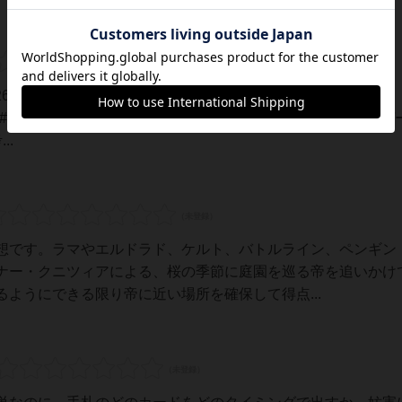
ttps://www.gamers-
002145.html#sakura（記事より一部抜粋）同時出しなので、パーティ
..
想です。ラマやエルドラド、ケルト、バトルライン、ペンギン
ナー・クニツィアによる、桜の季節に庭園を巡る帝を追いかけ
ようにできる限り帝に近い場所を確保して得点...