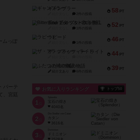
ギャンブラー
58
PT
紹介文なし
2件の投稿
Bitter End ブタペスト救出作戦
52
PT
紹介文なし
1件の投稿
ラピード
46
PT
ーゲームっぽ
紹介文なし
1件の投稿
ザ・フラッフィー・ライト
44
PT
紹介文なし
0件の投稿
ふたつの城の物語
39
PT
紹介文あり
6件の投稿
・パーテ
お気に入りランキング
トップ50
て、宮廷
Splendor
1
宝石の煌き
位
4040名
Die Siedler von Catan
2
カタン
位
3616名
Dominion
3
ドミニオン
位
2528名