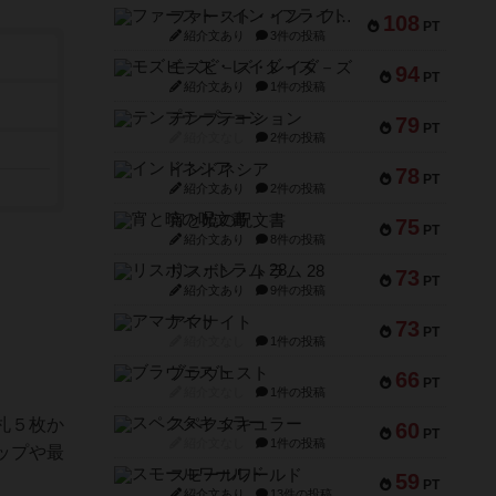
ファースト・イン・フライト
108
PT
紹介文あり
3件の投稿
モズビ－ズ・レイダ－ズ
94
PT
紹介文あり
1件の投稿
テンプテーション
79
PT
紹介文なし
2件の投稿
インドネシア
78
PT
紹介文あり
2件の投稿
宵と暁の呪文書
75
PT
紹介文あり
8件の投稿
リスボン・トラム 28
73
PT
紹介文あり
9件の投稿
アマナイト
73
PT
紹介文なし
1件の投稿
ブラヴェスト
66
PT
紹介文なし
1件の投稿
札５枚か
スペクタキュラー
60
PT
紹介文なし
1件の投稿
ップや最
スモールワールド
59
PT
紹介文あり
13件の投稿