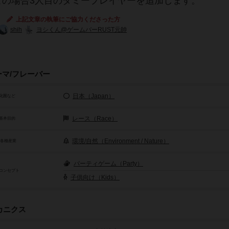
この場合3人目のダミープレイヤーを追加します。
上記文章の執筆にご協力くださった方
shih
ヨシくん@ゲームバーRUST元帥
ーマ/フレーバー
日本（Japan）
化圏など
レース（Race）
基本目的
環境/自然（Environment / Nature）
/各種産業
パーティゲーム（Party）
コンセプト
子供向け（Kids）
カニクス