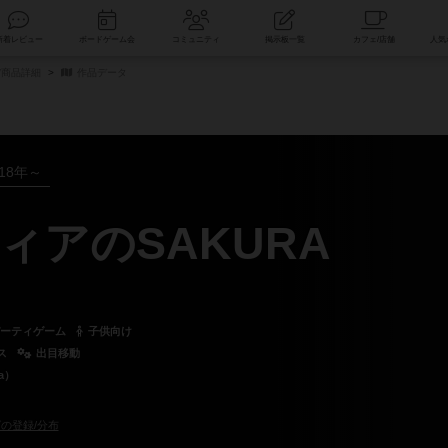
索
新着レビュー
ボードゲーム会
コミュニティ
掲示板一覧
/商品詳細
作品データ
018年～
ィアのSAKURA
ーティゲーム
子供向け
ス
出目移動
a）
の登録/分布