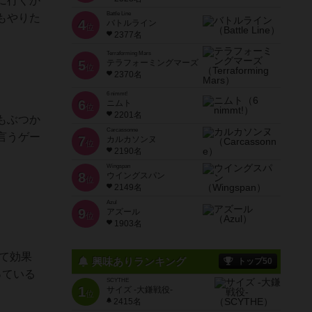
に行くか
Battle Line
もやりた
4
バトルライン
位
2377名
Terraforming Mars
5
テラフォーミングマーズ
位
2370名
6 nimmt!
6
ニムト
位
2201名
もぶつか
Carcassonne
言うゲー
7
カルカソンヌ
位
2190名
Wingspan
8
ウイングスパン
位
2149名
Azul
9
アズール
位
1903名
て効果
興味ありランキング
トップ50
っている
SCYTHE
1
サイズ -大鎌戦役-
位
2415名