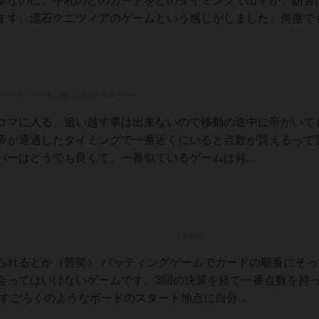
単なのに、手札のどのカードをどのタイミングで出すか、妨害
ます。流石クニツィアのゲームという感じがしました。何度で
レーティングが非公開に設定されたユーザー
コマに入る、追い越す事は出来ないので移動の途中に帝がいて
帝が通過したタイミングで一番近くにいると点数が貰えるって
ーはどうでも良くて、一番似ているゲームは何...
られるとか（苦笑） バッティングゲームでカードの順番にそっ
会ってはいけないゲームです。3回の決算を経て一番点数を持
すごろくのようなボードのスタート地点に自分...