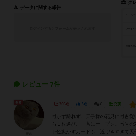
ク
データに関する報告
ゲームデ
ログインするとフォームが表示されます
アートワ
関連企業
レビュー 7件
勇者
366名
3名
0
充実
付かず離れず、天子様の花見に付き従
ら１枚選び、一斉にオープン。番号の
下位動かすカードも。近づきすぎて天子
極東