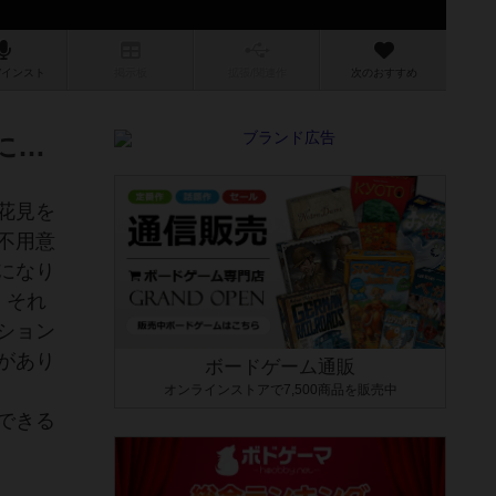
/インスト
掲示板
拡張/関連
作
次のおすすめ
に…
花見を
不用意
になり
。それ
ション
があり
ボードゲーム通販
オンラインストアで7,500商品を販売中
できる