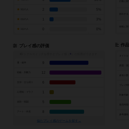
行動に関
2
5%
3点の人
頻出する
1
3%
2点の人
移動に関
0
0%
1点の人
作
プレイ感の評価
トグルスイッチを押すとプレイ感（
※
）の投票ができます
タイトル
9
運・確率
原題・英
12
戦略・判断力
参加人数
6
交渉・立ち回り
プレイ時
1
心理戦・ブラフ
対象年齢
5
攻防・戦闘
発売時期
8
アート・外見
参考価格
似たプレイ感のゲームを探す→