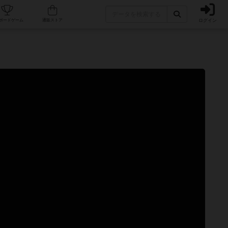
ログイン
カフェ/店舗
人気ボードゲーム
通販ストア