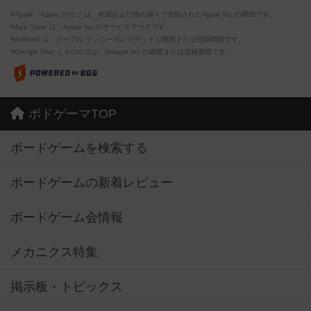
※Apple、Apple のロゴ は、米国および他の国々で登録されたApple Inc.の商標です。
※App Store は、Apple Inc.のサービスマークです。
※Android は、グーグル インコーポレイテッドの商標または登録商標です。
※Google Play とそのロゴは、Google Inc.の商標または登録商標です。
ボドゲーマTOP
ボードゲームを検索する
ボードゲームの新着レビュー
ボードゲーム会情報
メカニクス特集
掲示板・トピックス