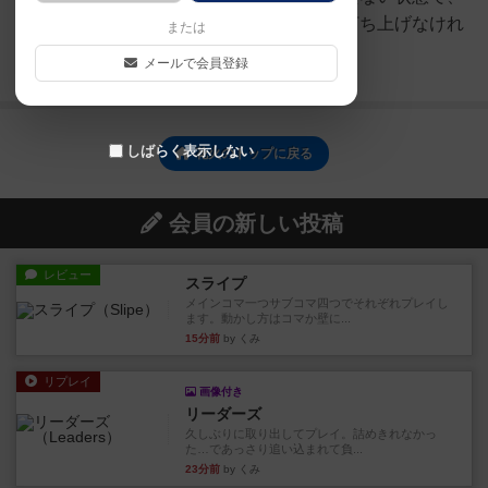
５色の花火を数字の小さい順に打ち上げなけれ
または
ばなりません。頼り...
メールで会員登録
続きを読む（7年弱前）
しばらく表示しない
花火のトップに戻る
会員の新しい投稿
レビュー
スライプ
メインコマ一つサブコマ四つでそれぞれプレイし
ます。動かし方はコマか壁に...
15分前
by くみ
リプレイ
画像付き
リーダーズ
久しぶりに取り出してプレイ。詰めきれなかっ
た…であっさり追い込まれて負...
23分前
by くみ