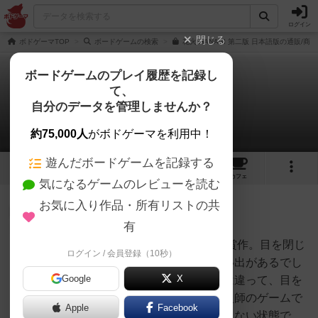
ログイン
閉じる
ボドゲーマTOP
ボードゲームの検索
花火/HANABI 第二版 日本語版の通販/商
ボードゲームのプレイ履歴を記録し
て、
花火
自分のデータを管理しませんか？
1件のルール/インスト
約75,000人
がボドゲーマを利用中！
遊んだボードゲームを記録する
26
2
57
311
トップ
画像
動画
レビュー
カフェ
気になるゲームのレビューを読む
お気に入り作品・所有リストの共
神
493名
0名
0
有
2013年ドイツ年間ゲーム大賞受賞作。目を閉じ
ログイン / 会員登録（10秒）
PET
ても浮かんでくる花火大会の思い出があるでし
Google
X
ょうか。そんな素敵な思い出とは違って、目を
瞑ったまま打ち上げる危険な花火師のゲームで
Apple
Facebook
す。プレイヤは自分の手札が見えない状態で、