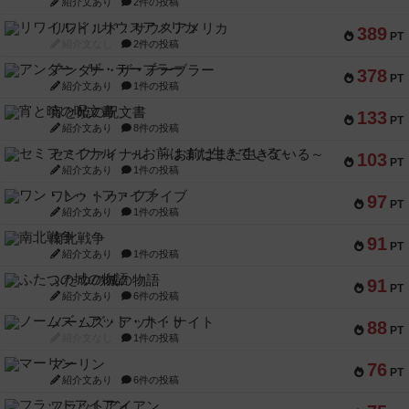
紹介文あり
2件の投稿
リワイルド：サウスアメリカ
389
PT
紹介文なし
2件の投稿
アンダー・ザ・テーブラー
378
PT
紹介文あり
1件の投稿
宵と暁の呪文書
133
PT
紹介文あり
8件の投稿
セミファイナル ～お前はまだ生きている～
103
PT
紹介文あり
1件の投稿
ワン・トゥ・ファイブ
97
PT
紹介文あり
1件の投稿
南北戦争
91
PT
紹介文あり
1件の投稿
ふたつの城の物語
91
PT
紹介文あり
6件の投稿
ノームズ・アット・ナイト
88
PT
紹介文なし
1件の投稿
マーリン
76
PT
紹介文あり
6件の投稿
フラットアイアン