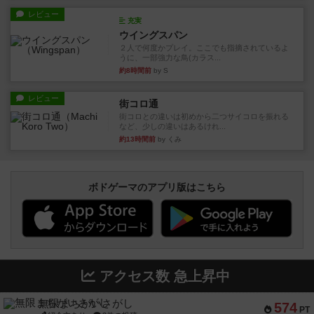
レビュー
充実
ウイングスパン
２人で何度かプレイ。ここでも指摘されているよ
うに、一部強力な鳥(カラス...
約8時間前
by S
レビュー
街コロ通
街コロとの違いは初めから二つサイコロを振れる
など、少しの違いはあるけれ...
約13時間前
by くみ
ボドゲーマのアプリ版はこちら
アクセス数 急上昇中
無限まちがいさがし
574
PT