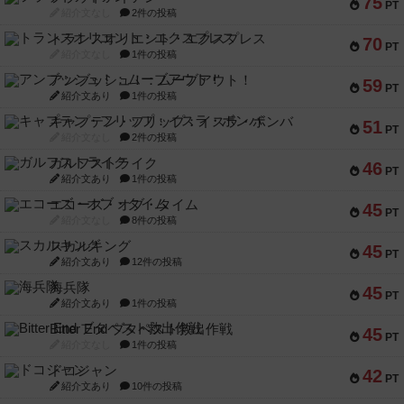
75
PT
紹介文なし
2件の投稿
トランスオリエント・エクスプレス
70
PT
紹介文なし
1件の投稿
アンブッシュ！：ムーブアウト！
59
PT
紹介文あり
1件の投稿
キャプテン・フリップ：イスラ・ボンバ
51
PT
紹介文なし
2件の投稿
ガルフストライク
46
PT
紹介文あり
1件の投稿
エコーズ・オブ・タイム
45
PT
紹介文なし
8件の投稿
スカルキング
45
PT
紹介文あり
12件の投稿
海兵隊
45
PT
紹介文あり
1件の投稿
Bitter End ブタペスト救出作戦
45
PT
紹介文なし
1件の投稿
ドコジャン
42
PT
紹介文あり
10件の投稿