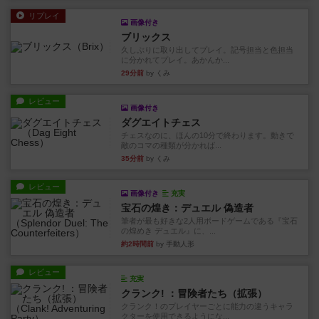
リプレイ
画像付き
ブリックス
久しぶりに取り出してプレイ。記号担当と色担当
に分かれてプレイ。あかんか...
29分前
by くみ
レビュー
画像付き
ダグエイトチェス
チェスなのに、ほんの10分で終わります。動きで
敵のコマの種類が分かれば...
35分前
by くみ
レビュー
画像付き
充実
宝石の煌き：デュエル 偽造者
筆者が最も好きな2人用ボードゲームである『宝石
の煌めき デュエル』に、...
約2時間前
by 手動人形
レビュー
充実
クランク! ：冒険者たち（拡張）
クランク！のプレイヤーごとに能力の違うキャラ
クターを使用できるようにな...