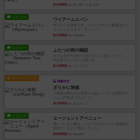
約3時間前
by ぽっぽーくるっぽー
レビュー
ワイアームスパン
初プレイの感想です。ウイングスパン履修済のコ
メントとなります。ウイング...
約3時間前
by daisdice
レビュー
ふたつの街の物語
タイルを4×4で並べて街づくりします。ただし、
街は各プレイヤーの間にあ...
約7時間前
by ジェイとと
ルール/インスト
画像付き
ざりかに将棋
３種類の駒だけが登場する超シンプルな将棋系ゲ
ーム入門作品です♪(＾＾)...
約7時間前
by あんちっく
レビュー
エージェントアベニュー
追いついたら勝ち。シンプルなルールと直感的な
目的で、ボドゲ慣れしていな...
約8時間前
by daisdice