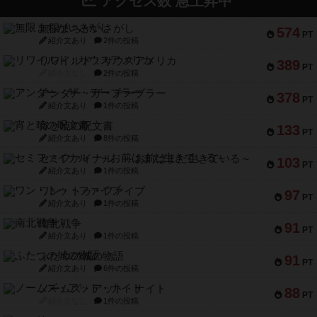
アクセス数 急上昇中
無限まちがいさがし
574
PT
紹介文あり
2件の投稿
リワイルド：サウスアメリカ
389
PT
紹介文なし
2件の投稿
アンダー・ザ・テーブラー
378
PT
紹介文あり
1件の投稿
宵と暁の呪文書
133
PT
紹介文あり
8件の投稿
セミファイナル ～お前はまだ生きている～
103
PT
紹介文あり
1件の投稿
ワン・トゥ・ファイブ
97
PT
紹介文あり
1件の投稿
南北戦争
91
PT
紹介文あり
1件の投稿
ふたつの城の物語
91
PT
紹介文あり
6件の投稿
ノームズ・アット・ナイト
88
PT
紹介文なし
1件の投稿