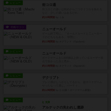
レビュー
街コロ通
街コロとの違いは初めから二つサイコロを振れる
など、少しの違いはあるけれ...
約10時間前
by くみ
戦略やコツ
ニューオールド
ゲーム終了時に、「オールドカードとニューカー
ドのどちらもある」 状態に...
約11時間前
by オグランド（Oguland）
レビュー
ニューオールド
ボードゲームを1,000個以上持っているユーザー視
点で良かった点と悪か...
約11時間前
by オグランド（Oguland）
レビュー
デクリプト
プレイ感がしっかりしてるから、超ボードゲーム
やったなって感じ。パーティ...
約12時間前
by ヒロ(新！ボードゲーム家族)
レビュー
充実
アルナックの失われし遺跡