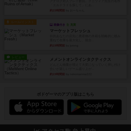
アナログ対人プレイ数回。クニツィア先生の名作
「エルドラドを探して」にあ...
約15時間前
by おーちゃん
ルール/インスト
画像付き
充実
マーケットフレッシュ
目的あなたの店先に農産物の木箱を戦略的に積み
重ねて在庫を最大化し、競合...
約19時間前
by jurong
レビュー
メメントオンラインタクティクス
どんどん物量が増えて大変になっていく押し付け
合いが楽しいゲーム盛り上が...
約19時間前
by nekomanma222
ボドゲーマのアプリ版はこちら