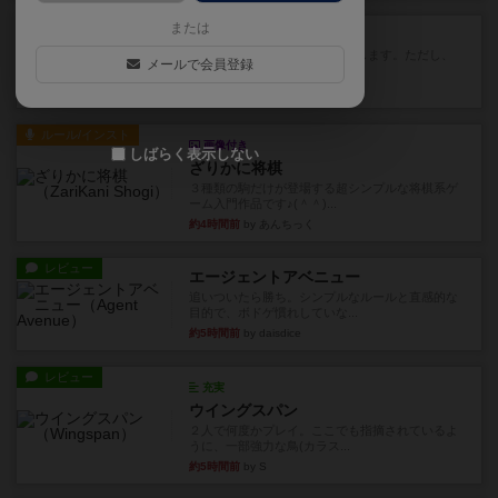
レビュー
または
ふたつの街の物語
タイルを4×4で並べて街づくりします。ただし、
メールで会員登録
街は各プレイヤーの間にあ...
約4時間前
by ジェイとと
ルール/インスト
画像付き
しばらく表示しない
ざりかに将棋
３種類の駒だけが登場する超シンプルな将棋系ゲ
ーム入門作品です♪(＾＾)...
約4時間前
by あんちっく
レビュー
エージェントアベニュー
追いついたら勝ち。シンプルなルールと直感的な
目的で、ボドゲ慣れしていな...
約5時間前
by daisdice
レビュー
充実
ウイングスパン
２人で何度かプレイ。ここでも指摘されているよ
うに、一部強力な鳥(カラス...
約5時間前
by S