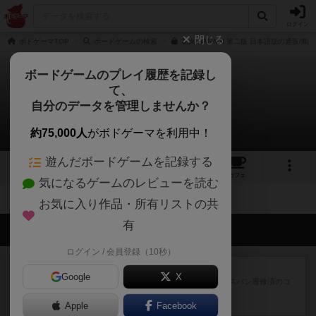
ログイン
閉じる
ボドゲーマTOP
ボードゲームの検索
花火/HANABI 第二版 日本語版の通販/商
ボードゲームのプレイ履歴を記録し
て、
花火
自分のデータを管理しませんか？
拡張/関連作品 0件
約75,000人
がボドゲーマを利用中！
遊んだボードゲームを記録する
26
2
57
311
トップ
画像
動画
レビュー
カフェ
気になるゲームのレビューを読む
お気に入り作品・所有リストの共
有
会員の新しい投稿
ログイン / 会員登録（10秒）
レビュー
ワイアームスパン
Google
X
初プレイの感想です。ウイングスパン履修済のコ
メントとなります。ウイング...
Apple
12分前
by daisdice
Facebook