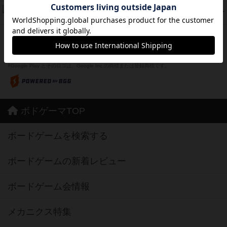
ドコジャン
42
PT
紹介文あり
10件の投稿
※Apple、Apple のロゴ は、米国および他の国々で登録されたApple Inc.の商標です。
※App Store は、Apple Inc.のサービスマークです。
※Android は、グーグル インコーポレイテッドの商標または登録商標です。
※Google Play とそのロゴは、Google Inc.の商標または登録商標です。
ボドゲーマTOP
ボードゲームを検索する
ボードゲームの新着レビュー
ボードゲーム会情報
メカニクス特集