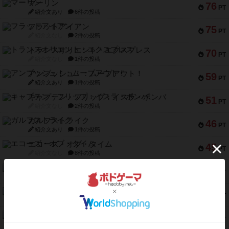
マーリン
76
PT
紹介文あり
6件の投稿
フラットアイアン
75
PT
紹介文なし
2件の投稿
トランスオリエント・エクスプレス
70
PT
紹介文なし
1件の投稿
アンブッシュ！：ムーブアウト！
59
PT
紹介文あり
1件の投稿
キャプテン・フリップ：イスラ・ボンバ
51
PT
紹介文なし
2件の投稿
ガルフストライク
46
PT
紹介文あり
1件の投稿
エコーズ・オブ・タイム
45
PT
紹介文なし
8件の投稿
スカルキング
45
PT
紹介文あり
12件の投稿
海兵隊
45
PT
紹介文あり
1件の投稿
Bitter End ブタペスト救出作戦
45
PT
紹介文なし
1件の投稿