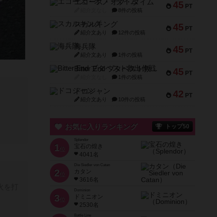
エコーズ・オブ・タイム
45
PT
紹介文なし
8件の投稿
スカルキング
45
PT
紹介文あり
12件の投稿
海兵隊
45
PT
紹介文あり
1件の投稿
Bitter End ブタペスト救出作戦
45
PT
紹介文なし
1件の投稿
ドコジャン
42
PT
紹介文あり
10件の投稿
お気に入りランキング
トップ50
Splendor
1
宝石の煌き
位
4041名
Die Siedler von Catan
2
カタン
位
3616名
火を打
Dominion
3
ドミニオン
位
2530名
Battle Line