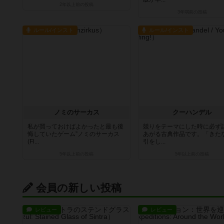
2年以上前
の投稿
3年弱前
の投稿
ルール/インスト
ルール/インスト
ノミのサーカス
クーハンデル
私が買っておけばよかったと最も後
競りをテーマにした時に必ず
悔していたゲーム”ノミのサーカス
あがる古典作品です。「きた
(Fl...
引をし...
5年以上前
の投稿
5年以上前
の投稿
会員の新しい投稿
レビュー
レビュー