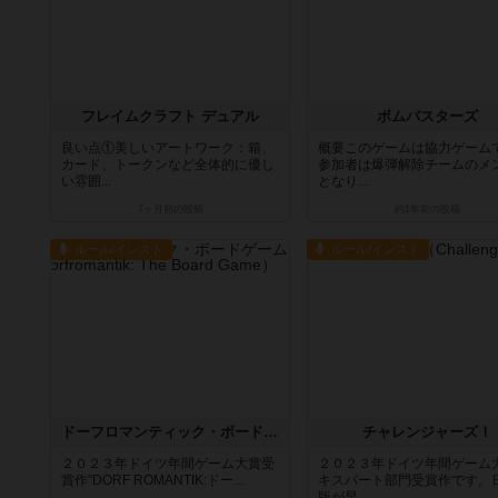
フレイムクラフト デュアル
ボムバスターズ
良い点①美しいアートワーク：箱、
概要このゲームは協力ゲーム
カード、トークンなど全体的に優し
参加者は爆弾解除チームのメ
い雰囲...
となり...
7ヶ月前
の投稿
約1年前
の投稿
ルール/インスト
ルール/インスト
ドーフロマンティック・ボードゲーム
チャレンジャーズ！
２０２３年ドイツ年間ゲーム大賞受
２０２３年ドイツ年間ゲーム
賞作”DORF ROMANTIK:ドー...
キスパート部門受賞作です。
版が早...