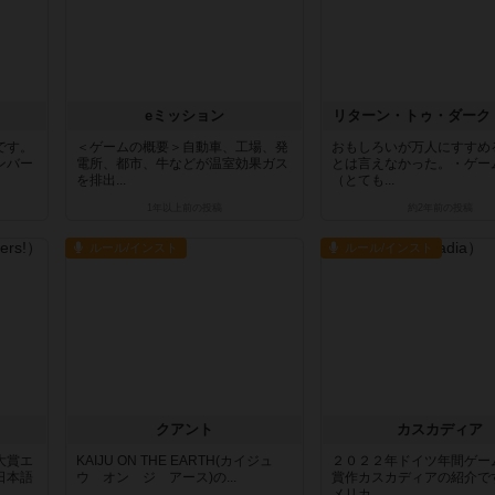
eミッション
リターン・トゥ・ダーク
です。
＜ゲームの概要＞自動車、工場、発
おもしろいが万人にすすめ
ンバー
電所、都市、牛などが温室効果ガス
とは言えなかった。・ゲー
を排出...
（とても...
1年以上前
の投稿
約2年前
の投稿
ルール/インスト
ルール/インスト
クアント
カスカディア
大賞エ
KAIJU ON THE EARTH(カイジュ
２０２２年ドイツ年間ゲー
日本語
ウ オン ジ アース)の...
賞作カスカディアの紹介で
メリカ...