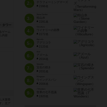
2
テラフォーミングマーズ
位
2396名
Stone Garden
3
枯山水
位
2281名
・タワー
Viticulture
4
ワイナリーの四季
位
るゲーム
2272名
ム内容
Agricola
5
アグリコラ
位
2120名
Azul
6
アズール
位
2034名
Splendor
7
宝石の煌き
位
2031名
Wingspan
8
ウイングスパン
位
2006名
7 Wonders
9
世界の七不思議
位
1920名
ム大賞受
す。北ア