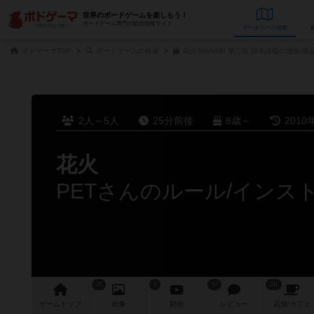
世界のボードゲームを楽しもう！
ボードゲーム専門の総合情報サイト
データベース
検
ボドゲーマTOP
ボードゲームの検索
花火/HANABI 第二版 日本語版の通販/商
2人～5人
25分前後
8歳～
2010
花火
PETさんのルール/インス
26
2
57
311
ゲーム
トップ
画像
動画
レビュー
店舗/
カフェ