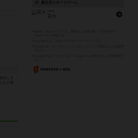
最近見たボードゲーム
Hanabi
花火
※Apple、Apple のロゴ は、米国および他の国々で登録された
Apple Inc.の商標です。
※App Store は、Apple Inc.のサービスマークです。
※Android は、グーグル インコーポレイテッドの商標または登録商
標です。
※Google Play とそのロゴは、Google Inc.の商標または登録商標で
す。
解決して
とんど発