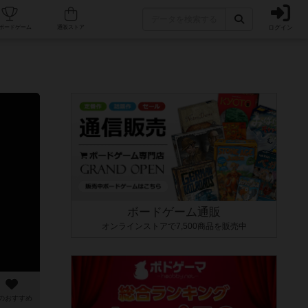
ログイン
カフェ/店舗
人気ボードゲーム
通販ストア
ボードゲーム通販
オンラインストアで7,500商品を販売中
のおすすめ