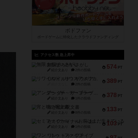
ボドファン
ボードゲームに特化したクラウドファンディング
アクセス数 急上昇中
無限まちがいさがし
574
PT
紹介文あり
2件の投稿
リワイルド：サウスアメリカ
389
PT
紹介文なし
2件の投稿
アンダー・ザ・テーブラー
378
PT
紹介文あり
1件の投稿
宵と暁の呪文書
133
PT
紹介文あり
8件の投稿
セミファイナル ～お前はまだ生きている～
103
PT
紹介文あり
1件の投稿
ワン・トゥ・ファイブ
97