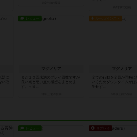
約3年前
の投稿
約4年前
の投稿
レビュー
ルール/インスト
マグノリア
マグノリア
話題に
まだ１０回未満のプレイ回数ですが
全ての行動を全員が同時に
ない取
良い点と悪い点の感想をまとめま
いくためダウンタイムがほ
す。＜良...
生せず...
5年以上前
の投稿
5年以上前
の投稿
レビュー
リプレイ