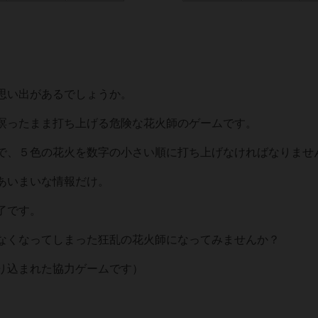
思い出があるでしょうか。
瞑ったまま打ち上げる危険な花火師のゲームです。
で、５色の花火を数字の小さい順に打ち上げなければなりませ
あいまいな情報だけ。
了です。
なくなってしまった狂乱の花火師になってみませんか？
り込まれた協力ゲームです）