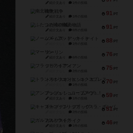
PT
紹介文あり
1件の投稿
南北戦争
91
PT
紹介文あり
1件の投稿
ふたつの城の物語
91
PT
紹介文あり
6件の投稿
ノームズ・アット・ナイト
88
PT
紹介文なし
1件の投稿
マーリン
76
PT
紹介文あり
6件の投稿
フラットアイアン
75
PT
紹介文なし
2件の投稿
トランスオリエント・エクスプレス
70
PT
紹介文なし
1件の投稿
アンブッシュ！：ムーブアウト！
59
PT
紹介文あり
1件の投稿
キャプテン・フリップ：イスラ・ボンバ
51
PT
紹介文なし
2件の投稿
ガルフストライク
46
PT
紹介文あり
1件の投稿