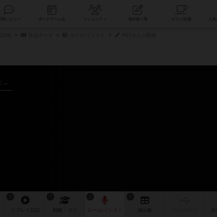
索
新着レビュー
ボードゲーム会
コミュニティ
掲示板一覧
品詳細
作品データ
ルール/インスト
PETさんの投稿
年～
ト
2
7
1
2
リプレイ
日記
戦略
・コツ
ルール
/インスト
掲示板
拡張/関連
作
次