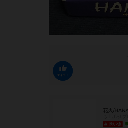
ナイス！
花火/HAN
ち上げろ! 
残り2点