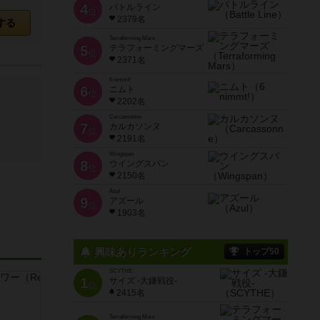
4
バトルライン
位
2379名
する
Terraforming Mars
5
テラフォーミングマーズ
位
2371名
6 nimmt!
6
ニムト
位
2202名
Carcassonne
7
カルカソンヌ
位
2191名
Wingspan
8
ウイングスパン
位
2150名
Azul
9
アズール
位
1903名
興味ありランキング
トップ50
SCYTHE
1
サイズ -大鎌戦役-
位
2415名
Terraforming Mars