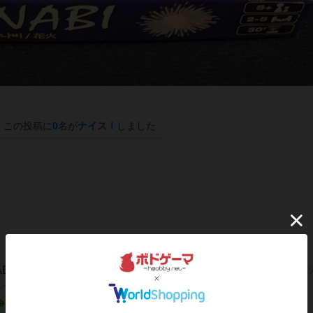
この投稿に
0
名が
ナイス！
しました
ABI 第二版 日本語版の通販
みんなで力を合わせて極上の花
プレイヤー協力型カードゲーム
1～2営業日以内に発送
日本語ルール付き/日本語版