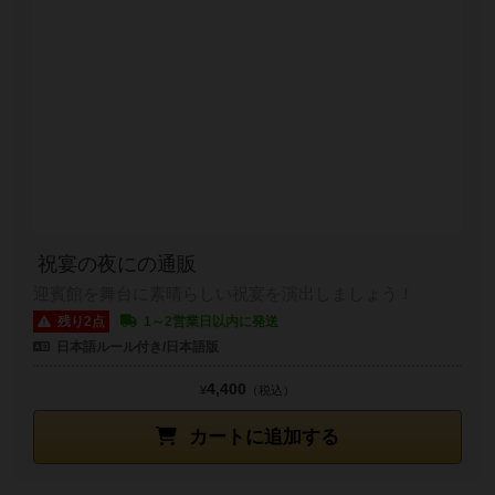
祝宴の夜にの通販
迎賓館を舞台に素晴らしい祝宴を演出しましょう！
残り2点
1～2営業日以内に発送
日本語ルール付き/日本語版
4,400
¥
（税込）
カートに追加する