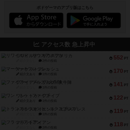
ボドゲーマのアプリ版はこちら
アクセス数 急上昇中
リワイルド：サウスアメリカ
552
PT
紹介文なし
2件の投稿
マーケットフレッシュ
170
PT
紹介文あり
1件の投稿
ファイアー・ブルズ / 火牛陣
141
PT
紹介文なし
1件の投稿
ワン・トゥ・ファイブ
122
PT
紹介文あり
1件の投稿
トランスオリエント・エクスプレス
119
PT
紹介文なし
1件の投稿
フラットアイアン
118
PT
紹介文なし
2件の投稿