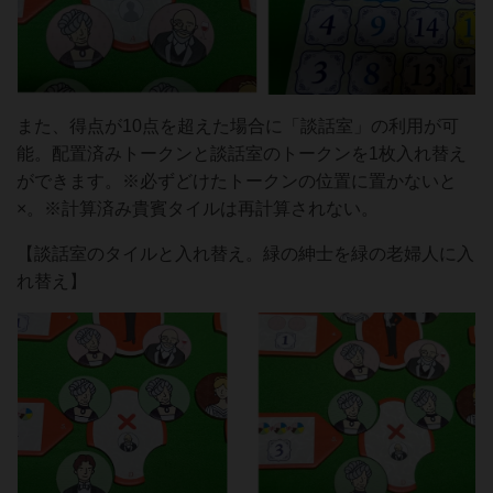
また、得点が10点を超えた場合に「談話室」の利用が可
能。配置済みトークンと談話室のトークンを1枚入れ替え
ができます。※必ずどけたトークンの位置に置かないと
×。※計算済み貴賓タイルは再計算されない。
【談話室のタイルと入れ替え。緑の紳士を緑の老婦人に入
れ替え】