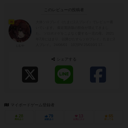
このレビューの投稿者
大体ソロプレイ（たまに2人プレイ）でレビュー書
神
いています。 最近英語版の割合が増えてきまし
た。 ソロボドゲをこよなく愛する一児の母。 2021
年7月にはまり、以降ひたすらソロプレイ。たまに2
人プレイ。 24/06/01 10万PV 25/010/1 17...
じむや
シェアする
マイボードゲーム登録者
28
79
13
65
興味あり
経験あり
お気に入り
持ってる