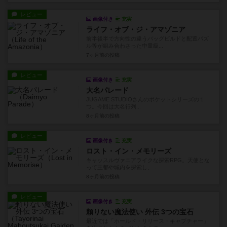
レビュー
画像付き
充実
ライフ・オブ・ジ・アマゾニア
前半後半で方向性の違うバッグビルドと配置パズ
ル等が組み合わさった中量級...
7ヶ月前
の投稿
レビュー
画像付き
充実
大名パレード
JUGAME STUDIOさんのポケットシリーズの１
つ。今回は大名行列...
8ヶ月前
の投稿
レビュー
画像付き
充実
ロスト・イン・メモリーズ
キャッスルヴァニアライクな探索RPG。天使とな
って王都や城内を探索し、...
8ヶ月前
の投稿
レビュー
画像付き
充実
頼りない魔法使い 外伝 3つの宝石
最近では「ホールド・リリース・キャプチャー」