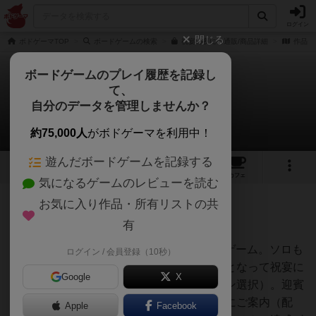
ログイン
閉じる
ボドゲーマTOP
ボードゲームの検索
祝宴の夜にの通販/商品詳細
作品デ
ボードゲームのプレイ履歴を記録し
て、
祝宴の夜に
自分のデータを管理しませんか？
じむやさんのレビュー
約75,000人
がボドゲーマを利用中！
遊んだボードゲームを記録する
4
3
15
トップ
画像
動画
レビュー
カフェ
気になるゲームのレビューを読む
お気に入り作品・所有リストの共
280名
6名
0
約1年前
有
レーティングが非公開に設定されたユーザー
Saashi&Saashiさんのバッグドロー＆配置ゲーム。ソロも
ログイン / 会員登録（10秒）
可能ということで嬉々として購入。外交官となって祝宴に
Google
X
訪れた各国の賓客たちをお出迎え（トークン選択）。迎賓
館の大広間で、主賓の要望も満たしながらにご案内（配
Apple
Facebook