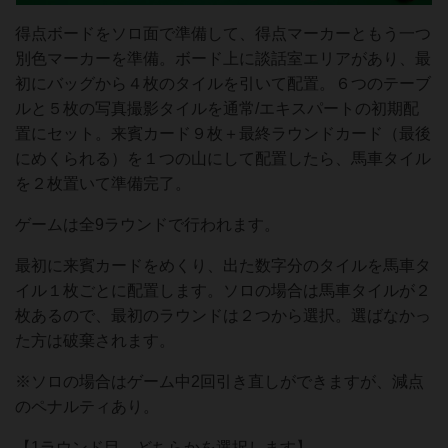
得点ボードをソロ面で準備して、得点マーカーともう一つ
別色マーカーを準備。ボード上に談話室エリアがあり、最
初にバッグから４枚のタイルを引いて配置。６つのテーブ
ルと５枚の写真撮影タイルを通常/エキスパートの初期配
置にセット。来賓カード９枚＋最終ラウンドカード（最後
にめくられる）を１つの山にして配置したら、馬車タイル
を２枚置いて準備完了。
ゲームは全9ラウンドで行われます。
最初に来賓カードをめくり、出た数字分のタイルを馬車タ
イル１枚ごとに配置します。ソロの場合は馬車タイルが２
枚あるので、最初のラウンドは２つから選択。選ばなかっ
た方は破棄されます。
※ソロの場合はゲーム中2回引き直しができますが、減点
のペナルティあり。
【1ラウンド目。どちらかを選択します】