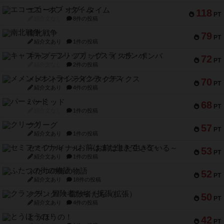
エコーズ・オブ・タイム
118
PT
紹介文なし
8件の投稿
南北戦争
79
PT
紹介文あり
1件の投稿
キャプテン・フリップ：イスラ・ボンバ
72
PT
紹介文なし
2件の投稿
メメントオンラインタクティクス
70
PT
紹介文あり
4件の投稿
パーミッド
68
PT
紹介文なし
1件の投稿
クリーグ
57
PT
紹介文あり
1件の投稿
セミファイナル ～お前はまだ生きている～
53
PT
紹介文あり
1件の投稿
ふたつの街の物語
52
PT
紹介文あり
18件の投稿
クランク! ：冒険者たち（拡張）
50
PT
紹介文あり
4件の投稿
とうほうの！
42
PT