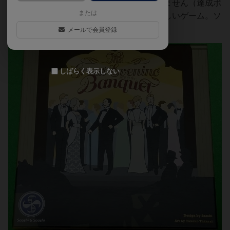
置）。最後の記念撮影もあるので気が抜けません（達成ボ
または
ーナス）。そんな感じの選択と配置が悩ましいゲーム。ソ
ロプレイでのご紹介です。
メールで会員登録
しばらく表示しない