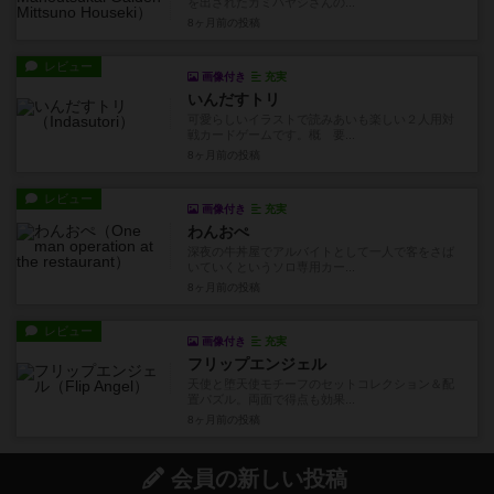
を出されたカミバヤシさんの...
8ヶ月前
の投稿
レビュー
画像付き
充実
いんだすトリ
可愛らしいイラストで読みあいも楽しい２人用対
戦カードゲームです。概 要...
8ヶ月前
の投稿
レビュー
画像付き
充実
わんおぺ
深夜の牛丼屋でアルバイトとして一人で客をさば
いていくというソロ専用カー...
8ヶ月前
の投稿
レビュー
画像付き
充実
フリップエンジェル
天使と堕天使モチーフのセットコレクション＆配
置パズル。両面で得点も効果...
8ヶ月前
の投稿
会員の新しい投稿