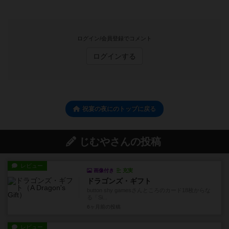
ログイン/会員登録でコメント
ログインする
祝宴の夜にのトップに戻る
じむやさんの投稿
レビュー
画像付き
充実
ドラゴンズ・ギフト
button shy gamesさんところのカード18枚からな
る「Si...
6ヶ月前
の投稿
レビュー