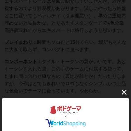
エキスパートルールは今回ご紹介していませんが、席が重
複するのでより難易度があがります。試しにやったら終盤
どこに置いてもペナルティ（引き運悪い）。早めに重複席
埋めないと駄目かな。とりあえずスタンダードで4色分最
高評価取れてからエキスパートに移行しようと思います。
プレイまわり：
時間もソロだと15分くらい。場所もそんな
に大きく取らず、コンパクトに遊べます。
コンポーネント：
タイル・トークンの質がいいです。あと
トークンを入れる袋。この手のゲームに付属する袋って、
たまに間に合わせ風なもの（裏地が雑とか）だったりしま
すが、今作はとてもきれいでロゴもなくシンプルかつ上品
な色合いでテーマに合っています。やわらか。
運要素：
バッグドロー・カードのめくり・談話室の配置
等、それぞれ袋引き・めくり運はあります。そこも含めて
楽しめない人には合わないかな。
ということで、Saashi&Saashiさんのゲームは常にクオリ