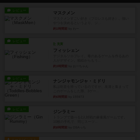
レビュー
マスクメン
マスクメンすごい好き（プロレスも好き）。強い
やつを決めるというより、ジ...
約1時間前
by わー
レビュー
充実
フィッシェン
デジタルソロプレイ。毒のあるゲームを作るあの
人がデザイン。箱絵からもう...
約3時間前
by おーちゃん
レビュー
ナンジャモンジャ・ミドリ
私は吃音を持っているのですが、友達と集まって
このゲームをした際、3ゲー...
約6時間前
by 155973
レビュー
ジンラミー
トランプで遊べる2人対戦の麻雀風ゲームです。
10枚の手札で、同じスーツ...
約8時間前
by OSAっち
ルール/インスト