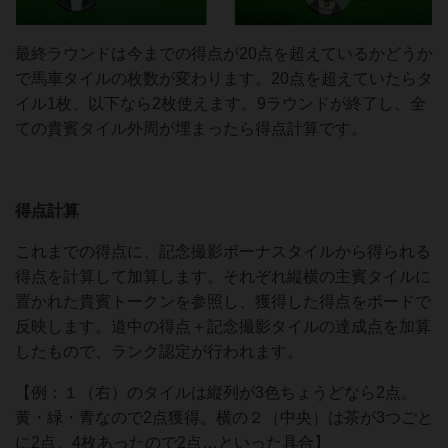
最終ラウンドは今までの得点が20点を超えているかどうか
で馬車タイルの枚数が変わります。20点を超えていたらタ
イル1枚、以下なら2枚使えます。9ラウンドが終了し、全
ての貴賓タイル外周が埋まったら得点計算です。
得点計算
これまでの得点に、記念撮影ボーナスタイルから得られる
得点を計算して加算します。それぞれ縦横の主賓タイルに
置かれた貴賓トークンを参照し、獲得した得点をボードで
反映します。道中の得点＋記念撮影タイルの達成点を加算
したもので、ランク認定が行われます。
【例：１（右）のタイルは縦列が3色ちょうどなら2点。
黄・緑・青なので2点獲得。横の２（中央）は茶が3つごと
に2点。4枚あったので2点…といった具合】