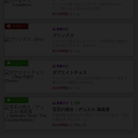
久しぶりに取り出してプレイ。詰めきれなかっ
た…であっさり追い込まれて負...
約10時間前
by くみ
リプレイ
画像付き
ブリックス
久しぶりに取り出してプレイ。記号担当と色担当
に分かれてプレイ。あかんか...
約10時間前
by くみ
レビュー
画像付き
ダグエイトチェス
チェスなのに、ほんの10分で終わります。動きで
敵のコマの種類が分かれば...
約10時間前
by くみ
レビュー
画像付き
充実
宝石の煌き：デュエル 偽造者
筆者が最も好きな2人用ボードゲームである『宝石
の煌めき デュエル』に、...
約11時間前
by 手動人形