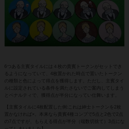
6つある主賓タイルには４枚の貴賓トークンがセットでき
るようになっていて、4枚置かれた時点で置いたトークン
の種類と色によって得点を獲得します。ただし、主賓タイ
ルに設定されている条件を満たさないでご案内してしまう
とペナルティで、獲得点が半分になってい仕舞います。
【主賓タイルに4枚配置した例:これは紳士トークンを2枚
置かなければ×。本来なら貴賓4種コンプで5点と2色で2点
の7点ですが、もらえる得点が半分（端数切捨て）3点にな
ってしまいました】