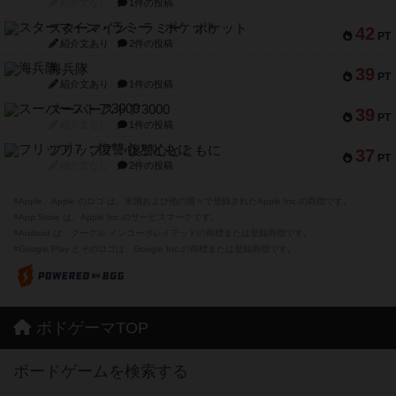
紹介文なし
1件の投稿
スターマイン・ラミー ポケット
42
PT
紹介文あり
2件の投稿
海兵隊
39
PT
紹介文あり
1件の投稿
スーパーストア3000
39
PT
紹介文なし
1件の投稿
フリップ７：復讐心とともに
37
PT
紹介文なし
2件の投稿
※Apple、Apple のロゴ は、米国および他の国々で登録されたApple Inc.の商標です。
※App Store は、Apple Inc.のサービスマークです。
※Android は、グーグル インコーポレイテッドの商標または登録商標です。
※Google Play とそのロゴは、Google Inc.の商標または登録商標です。
ボドゲーマTOP
ボードゲームを検索する