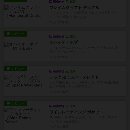
画像付き
充実
フレイムクラフト デュアル
フレイムクラフトの世界観で遊ぶ1〜2人用ゲー
ム。6色の異なる能力を持っ...
7ヶ月前
の投稿
レビュー
画像付き
充実
オハイオ・ボブ
レトロゲームみたいなパッケージがかわいい1人～
2人用パズルゲーム。ki...
7ヶ月前
の投稿
レビュー
画像付き
充実
デック52：スペースレクト
ソロ専用のダンジョン探索もの。宇宙海賊に襲わ
れて不時着した大型宇宙船の...
7ヶ月前
の投稿
レビュー
画像付き
充実
ワインレーティング ポケット
JUGAME STUDIOさんのポケットシリーズの１
つ。ワイン品評家＆...
7ヶ月前
の投稿