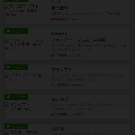
充実
南北戦争
1983年にVictory Gamesが出版した『The Civil ...
約9時間前
by Chaco
レビュー
画像付き
ファイアー・ブルズ / 火牛陣
火牛を引き連れて敵を殲滅させる。縦か斜めで前2
列まで攻撃できるが、自分...
約11時間前
by うらまこ
レビュー
フリップ７
カードをめくるかパスをするかを決めてパスした
時のカード数字が得点になる...
約11時間前
by mob567
レビュー
コンセプト
親のプレイヤーがお題を決めて限られたヒントの
中から他のプレイヤーに当て...
約11時間前
by mob567
レビュー
海兵隊
1988年にVictory Gamesが出版した