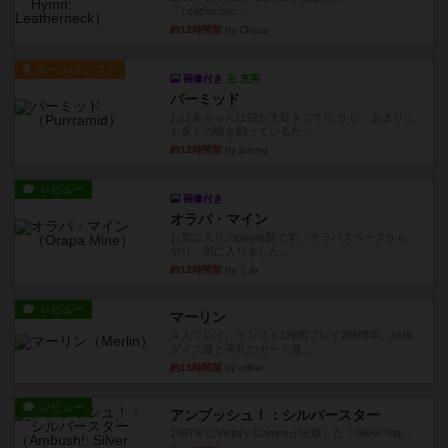
『Leathernec...
約12時間前
by Chaco
ルール/インスト
画像付き
充実
パーミッド
おばあちゃんは猫が大好きです!しかし、あまりに
も多くの猫を飼っているた...
約12時間前
by jurong
レビュー
画像付き
オラパ・マイン
お気に入りのplayte製です。オラパスペースから
やり、気に入りました...
約12時間前
by くみ
レビュー
マーリン
４人プレイ。インスト1時間プレイ2時間半。結構
ダイス運と手札のカード運...
約13時間前
by oliber
レビュー
アンブッシュ！：シルバースター
1987年にVictory Gamesが出版した『Silver Sta...