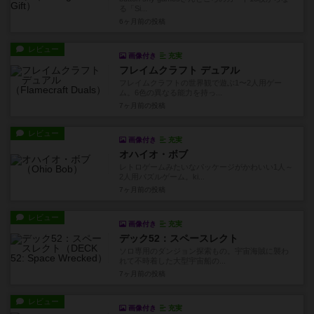
る「Si...
6ヶ月前
の投稿
レビュー
画像付き
充実
フレイムクラフト デュアル
フレイムクラフトの世界観で遊ぶ1〜2人用ゲー
ム。6色の異なる能力を持っ...
7ヶ月前
の投稿
レビュー
画像付き
充実
オハイオ・ボブ
レトロゲームみたいなパッケージがかわいい1人～
2人用パズルゲーム。ki...
7ヶ月前
の投稿
レビュー
画像付き
充実
デック52：スペースレクト
ソロ専用のダンジョン探索もの。宇宙海賊に襲わ
れて不時着した大型宇宙船の...
7ヶ月前
の投稿
レビュー
画像付き
充実