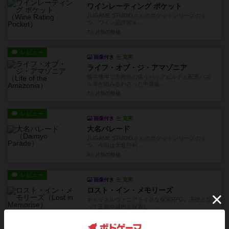
ワインレーティング ポケット
JUGAME STUDIOさんのポケットシリーズの１
つ。ワイン品評家＆...
7ヶ月前
の投稿
レビュー
画像付き
充実
ライフ・オブ・ジ・アマゾニア
前半後半で方向性の違うバッグビルドと配置パズ
ル等が組み合わさった中量級...
7ヶ月前
の投稿
レビュー
画像付き
充実
大名パレード
JUGAME STUDIOさんのポケットシリーズの１
つ。今回は大名行列...
8ヶ月前
の投稿
レビュー
画像付き
充実
ロスト・イン・メモリーズ
キャッスルヴァニアライクな探索RPG。天使とな
って王都や城内を探索し、...
8ヶ月前
の投稿