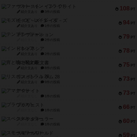
ファースト・イン・フライト
108
PT
紹介文あり
3件の投稿
モズビ－ズ・レイダ－ズ
94
PT
紹介文あり
1件の投稿
テンプテーション
79
PT
紹介文なし
2件の投稿
インドネシア
78
PT
紹介文あり
2件の投稿
宵と暁の呪文書
75
PT
紹介文あり
8件の投稿
リスボン・トラム 28
73
PT
紹介文あり
9件の投稿
アマナイト
73
PT
紹介文なし
1件の投稿
ブラヴェスト
66
PT
紹介文なし
1件の投稿
スペクタキュラー
60
PT
紹介文なし
1件の投稿
スモールワールド
59
PT