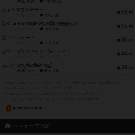
紹介文あり
13件の投稿
ギャンブラー
58
PT
紹介文なし
2件の投稿
Bitter End ブタペスト救出作戦
52
PT
紹介文なし
1件の投稿
ラピード
46
PT
紹介文なし
1件の投稿
ザ・フラッフィー・ライト
44
PT
紹介文なし
0件の投稿
ふたつの城の物語
39
PT
紹介文あり
6件の投稿
※Apple、Apple のロゴ は、米国および他の国々で登録されたApple Inc.の商標です。
※App Store は、Apple Inc.のサービスマークです。
※Android は、グーグル インコーポレイテッドの商標または登録商標です。
※Google Play とそのロゴは、Google Inc.の商標または登録商標です。
ボドゲーマTOP