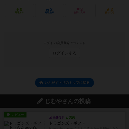
0
2
3
2
興味あり
経験あり
お気に入り
持ってる
ログイン/会員登録でコメント
ログインする
いんだすトリのトップに戻る
じむやさんの投稿
レビュー
画像付き
充実
ドラゴンズ・ギフト
button shy gamesさんところのカード18枚からな