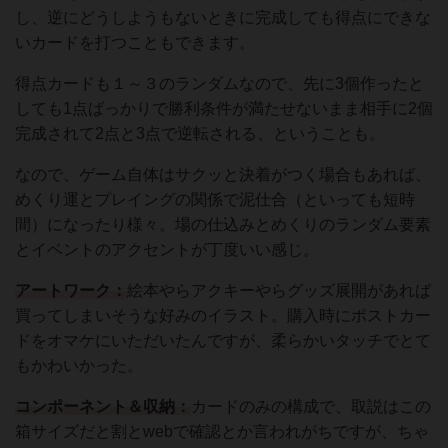
し、逆にどうしようもないときに完成しても得点にできな
いカードを打つこともできます。
得点カードも１～３のランダムなので、先に3個作ったと
しても1点ばっかりで勝利条件が満たせないまま相手に2個
完成されて2点と3点で逆転される、ということも。
なので、ゲーム自体はサクッと決着がつく場合もあれば、
めくり運とプレイングの関係で泥仕合（といっても短時
間）になったり様々。場の仕込みとめくりのランダム要素
とイベントのアクセントが丁度いい感じ。
アートワーク：
絵本やらアクキーやらグッズ展開があれば
買ってしまいそうな好みのイラスト。購入時にポストカー
ドをオマケにいただいたんですが、柔らかいタッチでとて
もかわいかった。
コンポーネント＆収納：
カードのみの構成で、取説はこの
箱サイズだと割とwebで確認とか言われがちですが、ちゃ