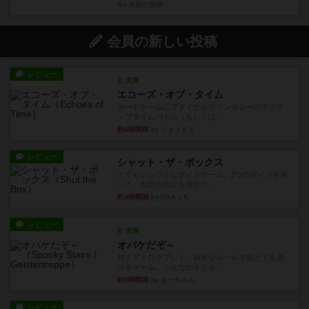
9ヶ月前
の投稿
会員の新しい投稿
レビュー
充実
エコーズ・オブ・タイム
カードゲームにファイナルファンタジーのアクテ
ィブタイムバトル（もしくは...
約4時間前
by ジェイとと
レビュー
シャット・ザ・ボックス
とてもシンプルなダイスゲーム。2つのダイスを振
って、出目の合計を自分の...
約4時間前
by OSAっち
レビュー
充実
オバケだぞ～
対人アナログプレイ。簡単なルールで誰とでも遊
べるゲーム。こんなの子ども...
約5時間前
by おーちゃん
レビュー