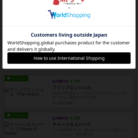
レビュー
画像付き
充実
頼りない魔法使い 外伝 3つの宝石
最近では「ホールド・リリース・キャプチャー」
を出されたカミバヤシさんの...
8ヶ月前
の投稿
レビュー
画像付き
充実
わんおぺ
深夜の牛丼屋でアルバイトとして一人で客をさば
いていくというソロ専用カー...
8ヶ月前
の投稿
レビュー
画像付き
充実
フリップエンジェル
天使と堕天使モチーフのセットコレクション＆配
置パズル。両面で得点も効果...
8ヶ月前
の投稿
レビュー
画像付き
充実
チャージ＆スパーク
2人専用対戦ゲーム。昔のゲームっぽい可愛いパッ
ケージながら、毎手番の読...