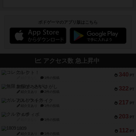
ボドゲーマのアプリ版はこちら
アクセス数 急上昇中
コレクト！
340
PT
紹介文なし
1件の投稿
無限まちがいさがし
322
PT
紹介文あり
2件の投稿
ガルフストライク
217
PT
紹介文あり
1件の投稿
クルティボ
203
PT
紹介文なし
1件の投稿
1809
112
PT
紹介文あり
1件の投稿