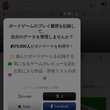
ログイン
閉じる
ボドゲーマTOP
ボードゲームの検索
いんだすトリ
レビュー
じむ
ボードゲームのプレイ履歴を記録し
て、
いんだすトリ
自分のデータを管理しませんか？
じむやさんのレビュー
約75,000人
がボドゲーマを利用中！
遊んだボードゲームを記録する
1
トップ
画像
動画
レビュー
カフェ
気になるゲームのレビューを読む
お気に入り作品・所有リストの共
108名
3名
0
8ヶ月前
有
レーティングが非公開に設定されたユーザー
可愛らしいイラストで読みあいも楽しい２人用対戦カード
ログイン / 会員登録（10秒）
ゲームです。
Google
X
Apple
Facebook