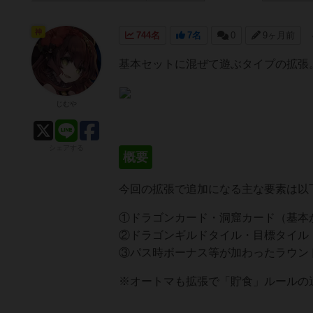
神
744名
7名
0
9ヶ月前
基本セットに混ぜて遊ぶタイプの拡張
じむや
シェアする
概要
今回の拡張で追加になる主な要素は以
①ドラゴンカード・洞窟カード（基本
②ドラゴンギルドタイル・目標タイル
③パス時ボーナス等が加わったラウン
※オートマも拡張で「貯食」ルールの