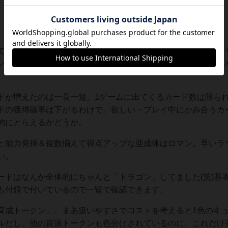
で純粋な味変。ラウンドトラックボードのボーナス要素はかな
ン・洞窟共に）の獲得運に左右されるところがあるので、それ
ドが増えたのは一長一短。1ゲームに出てくるカード数は限ら
ドの獲得確率は下がるわけで。欲しい・プレイ中にかみ合うカ
的にとらえるかどうか。
と能力発揮＆複数揃えて得点アップな亜成体はロマン。早いラ
い。
ードはなんか全体的にちゃんと「ドラゴン」してました(笑)基
も付録で付いているので一覧で確認できます。
育成トークン」。まあ扱いやすさでコストを考えると1色のキ
ルだし、他の資源トークンも色分けされているのに、これだけ