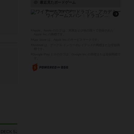
最近見たボードゲーム
Wyrmspan: Dragon Academy
ワイアームスパン：ドラゴン・アカデミー（拡張）
※Apple、Apple のロゴ は、米国および他の国々で登録された
Apple Inc.の商標です。
※App Store は、Apple Inc.のサービスマークです。
※Android は、グーグル インコーポレイテッドの商標または登録商
標です。
※Google Play とそのロゴは、Google Inc.の商標または登録商標で
す。