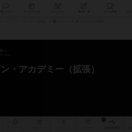
索
新着レビュー
ボードゲーム会
コミュニティ
掲示板一覧
ン：ドラゴン・アカデミー（拡張）
レビュー
じむやさんの投稿
5年～
ン・アカデミー（拡張）
1
リプレイ
日記
戦略
・コツ
ルール
/インスト
掲示板
拡張/関連
作
次