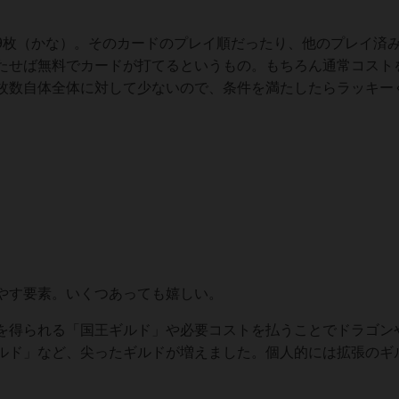
9枚（かな）。そのカードのプレイ順だったり、他のプレイ済
たせば無料でカードが打てるというもの。もちろん通常コスト
枚数自体全体に対して少ないので、条件を満たしたらラッキー
やす要素。いくつあっても嬉しい。
を得られる「国王ギルド」や必要コストを払うことでドラゴン
ルド」など、尖ったギルドが増えました。個人的には拡張のギ