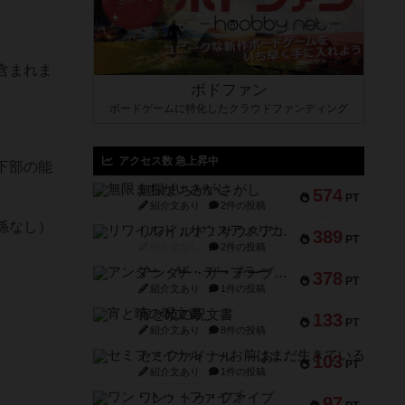
含まれま
ボドファン
ボードゲームに特化したクラウドファンディング
アクセス数 急上昇中
下部の能
無限まちがいさがし
574
PT
紹介文あり
2件の投稿
係なし）
リワイルド：サウスアメリカ
389
PT
紹介文なし
2件の投稿
アンダー・ザ・テーブラー
378
PT
紹介文あり
1件の投稿
宵と暁の呪文書
133
PT
紹介文あり
8件の投稿
セミファイナル ～お前はまだ生きている～
103
PT
紹介文あり
1件の投稿
ワン・トゥ・ファイブ
97