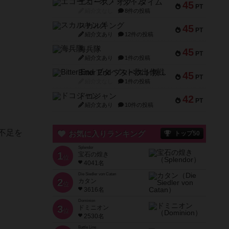
エコーズ・オブ・タイム
45
PT
紹介文なし
8件の投稿
スカルキング
45
PT
紹介文あり
12件の投稿
海兵隊
45
PT
紹介文あり
1件の投稿
Bitter End ブタペスト救出作戦
45
PT
紹介文なし
1件の投稿
ドコジャン
42
PT
紹介文あり
10件の投稿
不足を
お気に入りランキング
トップ50
Splendor
1
宝石の煌き
位
4041名
Die Siedler von Catan
2
カタン
位
3616名
Dominion
3
ドミニオン
位
2530名
Battle Line