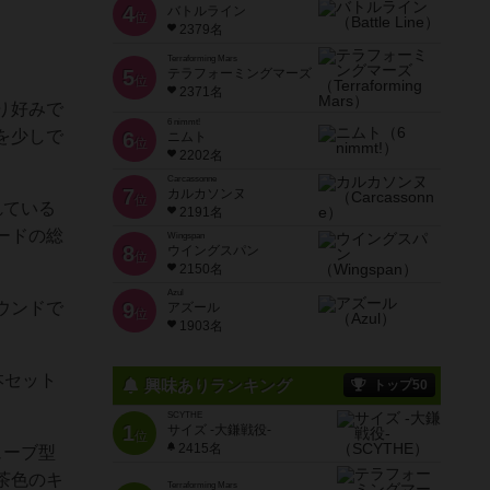
4
バトルライン
位
2379名
Terraforming Mars
5
テラフォーミングマーズ
位
2371名
り好みで
6 nimmt!
を少しで
6
ニムト
位
2202名
Carcassonne
7
カルカソンヌ
位
れている
2191名
ードの総
Wingspan
8
ウイングスパン
位
2150名
Azul
ウンドで
9
アズール
位
1903名
本セット
興味ありランキング
トップ50
SCYTHE
1
サイズ -大鎌戦役-
位
2415名
ューブ型
茶色のキ
Terraforming Mars