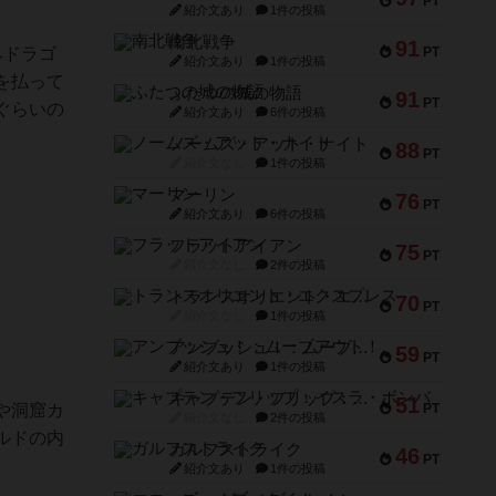
PT
紹介文あり
1件の投稿
南北戦争
91
PT
みドラゴ
紹介文あり
1件の投稿
を払って
ふたつの城の物語
91
PT
ぐらいの
紹介文あり
6件の投稿
ノームズ・アット・ナイト
88
PT
紹介文なし
1件の投稿
マーリン
76
PT
紹介文あり
6件の投稿
フラットアイアン
75
PT
紹介文なし
2件の投稿
トランスオリエント・エクスプレス
70
PT
紹介文なし
1件の投稿
アンブッシュ！：ムーブアウト！
59
PT
紹介文あり
1件の投稿
キャプテン・フリップ：イスラ・ボンバ
51
や洞窟カ
PT
紹介文なし
2件の投稿
ルドの内
ガルフストライク
46
PT
紹介文あり
1件の投稿