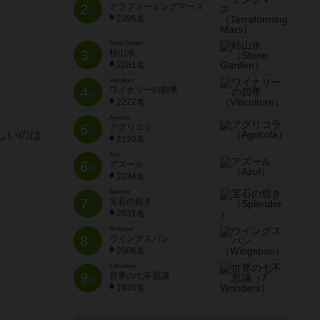
2
テラフォーミングマーズ
位
2396名
Stone Garden
3
枯山水
位
2281名
Viticulture
4
ワイナリーの四季
位
2272名
Agricola
5
アグリコラ
位
しいのは
2120名
Azul
6
アズール
位
2034名
Splendor
7
宝石の煌き
位
2031名
Wingspan
8
ウイングスパン
位
2006名
7 Wonders
9
世界の七不思議
位
1920名