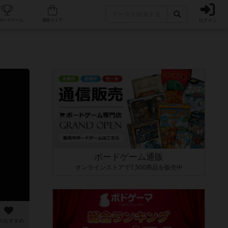
ログイン
カフェ/店舗
人気ボードゲーム
通販ストア
ボードゲーム通販
オンラインストアで7,500商品を販売中
のおすすめ