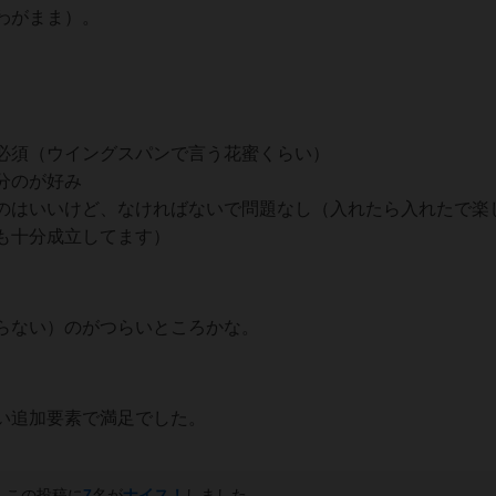
わがまま）。
必須（ウイングスパンで言う花蜜くらい）
分のが好み
のはいいけど、なければないで問題なし（入れたら入れたで楽
も十分成立してます）
らない）のがつらいところかな。
い追加要素で満足でした。
この投稿に
7
名が
ナイス！
しました