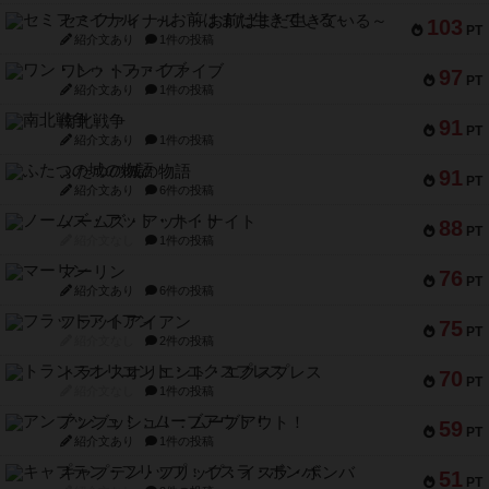
セミファイナル ～お前はまだ生きている～
103
PT
紹介文あり
1件の投稿
ワン・トゥ・ファイブ
97
PT
紹介文あり
1件の投稿
南北戦争
91
PT
紹介文あり
1件の投稿
ふたつの城の物語
91
PT
紹介文あり
6件の投稿
ノームズ・アット・ナイト
88
PT
紹介文なし
1件の投稿
マーリン
76
PT
紹介文あり
6件の投稿
フラットアイアン
75
PT
紹介文なし
2件の投稿
トランスオリエント・エクスプレス
70
PT
紹介文なし
1件の投稿
アンブッシュ！：ムーブアウト！
59
PT
紹介文あり
1件の投稿
キャプテン・フリップ：イスラ・ボンバ
51
PT