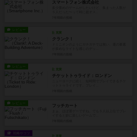
スマートフォン株式会社
多少重めのゲームがしたいけど、集まった人数が
５人だった〜って時に超オス...
7年弱前
の投稿
レビュー
充実
クランク！
ドミニオンのようにガチガチでは無い、運の要素
が多めなライトな感じのデッ...
7年弱前
の投稿
レビュー
充実
チケットトゥライド：ロンドン
ニューヨークに続く、短時間でプレイできるチケ
ットトゥライドです。プレイ...
7年弱前
の投稿
レビュー
フッチカート
まぁ、ほぼ運ゲーですね。でも５人以上位でプレ
イすると妙に楽しいゲームで...
7年弱前
の投稿
戦略やコツ
充実