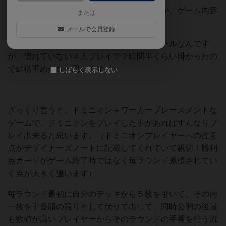
イロモノ感半端ない名前とパッケージですが、ゲーム内容
または
は意外としっかりしています。
メールで会員登録
やる事は比較的簡単でややこしさの無いルールなんです
が、慣れていない４人プレイで２時間半くらい掛かったの
で結構重めかなと思います。
しばらく表示しない
ざっくり言うと、ドミニオン＋ワーカープレースメントな
ゲームで、ドミニオンをプレイした事があればすんなりプ
レイ出来ると思います。（ドミニオンプレイヤーへの注意
点がデザイナーズノートに記載してくれていて親切！勝利
点カードがゲーム終了時ではなく毎ラウンド累積されてい
く点が大きく違います）
毎ラウンド最初に自分のデッキから５枚を引いて、その内
一枚を手番順の競りとして伏せて出して、同時公開の後最
も数値が高いプレイヤーからそのラウンドの手番を行う流