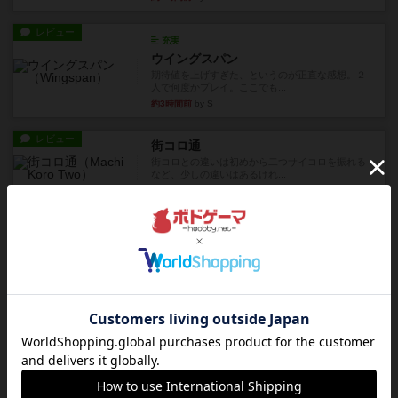
レビュー
充実
ウイングスパン
期待値を上げすぎた、というのが正直な感想。２
人で何度かプレイ。ここでも...
約3時間前
by S
レビュー
街コロ通
街コロとの違いは初めから二つサイコロを振れる
など、少しの違いはあるけれ...
約8時間前
by くみ
戦略やコツ
ニューオールド
ゲーム終了時に、「オールドカードとニューカー
ドのどちらもある」 状態に...
約9時間前
by オグランド（Oguland）
レビュー
ニューオールド
ボードゲームを1,000個以上持っているユーザー視
点で良かった点と悪か...
約9時間前
by オグランド（Oguland）