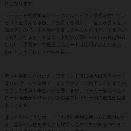
れとなります。
ワーカーを配置するスペースにはハッキリ優劣が付いてい
る（３金貰える場所、２金貰える場所、１金しか貰えない
場所等）ので、手番順が非常に大事なんだけど、手番争い
で有利となるカードはカード能力が高いので出来れば温存
したい（手番争いで使用したカードは使用済みとなるた
め）というジレンマが心地良い。
デッキ構築系とはいえ、毎ラウンド毎に購入出来るカード
はせいぜい１〜２毎で、１１ラウンドで終了してしまうの
でさして構築出来ないかと思いきや、ワーカーを使ったド
ローや廃棄がやりやすいため各プレイヤー間の個性が結構
出てきます。
ぱっと見弱そうなカードでも凄い便利な使い方に気付いた
り、お金や点数を稼ぐにも幾通りもやり方があるのでそこ