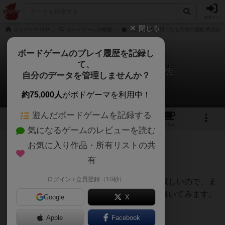
ログイン
閉じる
ボドゲーマTOP
ボードゲームの検索
ラクラク大統領になる方法の通販/商品詳
ボードゲームのプレイ履歴を記録し
て、
ラクラク大統領になる方法
自分のデータを管理しませんか？
たかさんのレビュー
約75,000人
がボドゲーマを利用中！
遊んだボードゲームを記録する
7
3
19
トップ
画像
動画
レビュー
カフェ
気になるゲームのレビューを読む
お気に入り作品・所有リストの共
520名
4名
0
7年弱前
有
ログイン / 会員登録（10秒）
結構良いゲームなのにレビューが少なくて寂しいので、ま
だレビュー書けるほどやり込めて無いけど書いてみます。
Google
X
Apple
Facebook