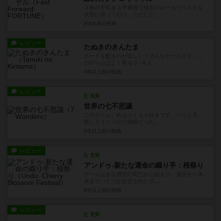
３枚の手札を３手番程で現在のルールでベストな
状態に持って行け、ただした...
約6年前
の投稿
レビュー
たぬきのきんたま
カードを配るのが楽しい！そんなゲームです。こ
のゲームはよく有る２−４人...
6年以上前
の投稿
レビュー
充実
世界の七不思議
このゲーム、めちゃくちゃ好きです。パッと見、
難しそうだったり地味だった...
6年以上前
の投稿
レビュー
充実
アンドゥ-新たな運命の織り手：桜祭り
ゲームはある男性の死亡から始まり、過去から未
来までいくつか設定されたポ...
6年以上前
の投稿
レビュー
充実