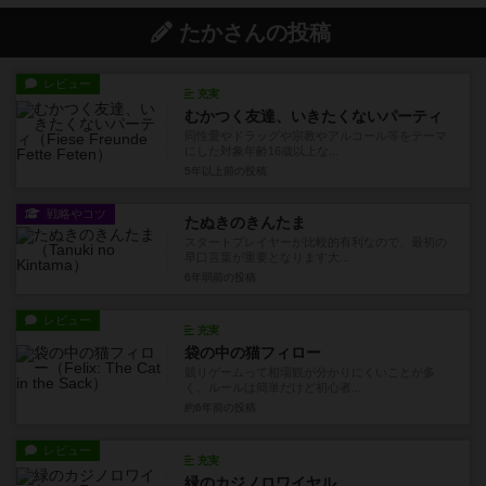
たかさんの投稿
レビュー
充実
むかつく友達、いきたくないパーティ
同性愛やドラッグや宗教やアルコール等をテーマ
にした対象年齢16歳以上な...
5年以上前
の投稿
戦略やコツ
たぬきのきんたま
スタートプレイヤーが比較的有利なので、最初の
早口言葉が重要となります大...
6年弱前
の投稿
レビュー
充実
袋の中の猫フィロー
競りゲームって相場観が分かりにくいことが多
く、ルールは簡単だけど初心者...
約6年前
の投稿
レビュー
充実
緑のカジノロワイヤル