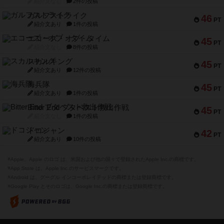
紹介文なし
2件の投稿
ガルフストライク
46
PT
紹介文あり
1件の投稿
エコーズ・オブ・タイム
45
PT
紹介文なし
8件の投稿
スカルキング
45
PT
紹介文あり
12件の投稿
海兵隊
45
PT
紹介文あり
1件の投稿
Bitter End ブタペスト救出作戦
45
PT
紹介文なし
1件の投稿
ドコジャン
42
PT
紹介文あり
10件の投稿
※Apple、Apple のロゴ は、米国および他の国々で登録されたApple Inc.の商標です。
※App Store は、Apple Inc.のサービスマークです。
※Android は、グーグル インコーポレイテッドの商標または登録商標です。
※Google Play とそのロゴは、Google Inc.の商標または登録商標です。