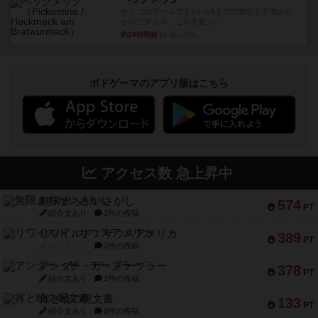
サイコロゲームです1から5までの数字と芋虫がか
かれたダイス。これを振っ...
約19時間前
by みいやん
ボドゲーマのアプリ版はこちら
アクセス数 急上昇中
無限まちがいさがし
574
PT
紹介文あり
2件の投稿
リワイルド：サウスアメリカ
389
PT
紹介文なし
2件の投稿
アンダー・ザ・テーブラー
378
PT
紹介文あり
1件の投稿
宵と暁の呪文書
133
PT
紹介文あり
8件の投稿