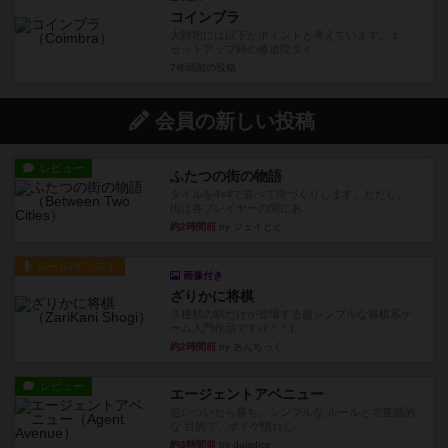
コインブラ
大雑把には以下がポイントと考えています。１、
セットアップ時の修道院タイ...
7年弱前
の投稿
会員の新しい投稿
レビュー
ふたつの街の物語
タイルを4×4で並べて街づくりします。ただし、
街は各プレイヤーの間にあ...
約2時間前
by ジェイとと
ルール/インスト
画像付き
ざりかに将棋
３種類の駒だけが登場する超シンプルな将棋系ゲ
ーム入門作品です♪(＾＾)...
約2時間前
by あんちっく
レビュー
エージェントアベニュー
追いついたら勝ち。シンプルな ルールとで直感的
な 目的で、ボドゲ慣れし...
約3時間前
by daisdice