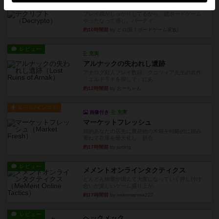
レビュー
デクリプト
プレイ感がしっかりしてるから、超ボードゲーム
やったなって感じ。パーティ...
約10時間前
by ヒロ(新！ボードゲーム家族)
レビュー
充実
アルナックの失われし遺跡
アナログ対人プレイ数回。クニツィア先生の名作
「エルドラドを探して」にあ...
約12時間前
by おーちゃん
ルール/インスト
画像付き
充実
マーケットフレッシュ
目的あなたの店先に農産物の木箱を戦略的に積み
重ねて在庫を最大化し、競合...
約17時間前
by jurong
レビュー
メメントオンラインタクティクス
どんどん物量が増えて大変になっていく押し付け
合いが楽しいゲーム盛り上が...
約17時間前
by nekomanma222
レビュー
ヘックメック